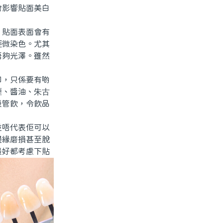
會影響貼面美白
貼面表面會有
輕微染色。尤其
唔夠光澤。雖然
。
，只係要有啲
喱、醬油、朱古
吸管飲，令飲品
唔代表佢可以
邊緣磨損甚至脫
最好都考慮下貼