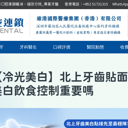
腔連鎖羅湖、福田分院_專業牙醫 香港電話：+852 51721315 WhatsApp：+8
牙
牙科醫生
口碑評價
醫院動態
收
【
冷光美白
】
北上牙齒貼面
美白飲食控制重要嗎