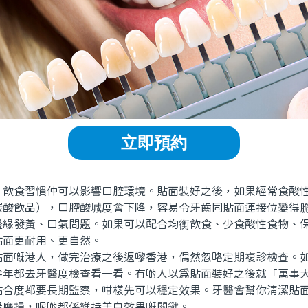
立即預約
食習慣仲可以影響口腔環境。貼面裝好之後，如果經常食酸性
碳酸飲品），口腔酸堿度會下降，容易令牙齒同貼面連接位變得
邊緣發黃、口氣問題。如果可以配合均衡飲食、少食酸性食物、
貼面更耐用、更自然。
嘅港人，做完治療之後返嚟香港，偶然忽略定期複診檢查。如
半年都去牙醫度檢查看一看。有啲人以爲貼面裝好之後就「萬事
貼合度都要長期監察，咁樣先可以穩定效果。牙醫會幫你清潔貼
緣磨損，呢啲都係維持美白效果嘅關鍵。