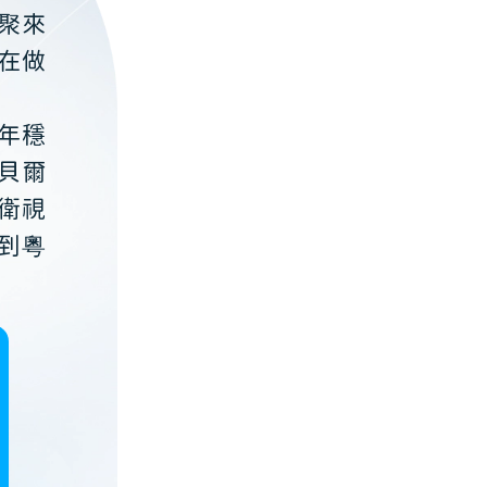
聚來
在做
年穩
貝爾
衛視
到粵