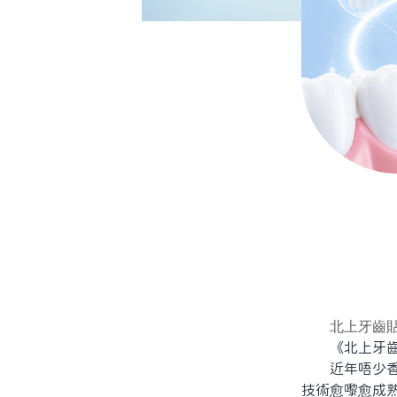
北上牙齒
《北上牙齒貼
近年唔少香港
技術愈嚟愈成