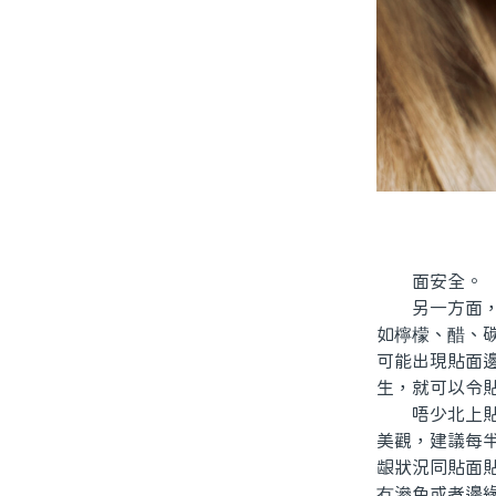
面安全。
另一方面，飲
如檸檬、醋、
可能出現貼面
生，就可以令
唔少北上貼面
美觀，建議每
龈狀況同貼面
冇滲色或者邊