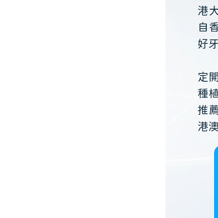
港
自
好
定
種
推
港