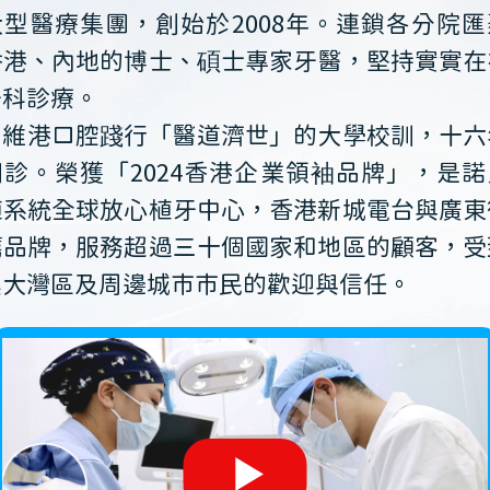
大型醫療集團，創始於2008年。連鎖各分院匯
香港、內地的博士、碩士專家牙醫，堅持實實在
牙科診療。
維港口腔踐行「醫道濟世」的大學校訓，十六
開診。榮獲「2024香港企業領袖品牌」，是諾
植系統全球放心植牙中心，香港新城電台與廣東
薦品牌，服務超過三十個國家和地區的顧客，受
澳大灣區及周邊城市市民的歡迎與信任。