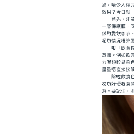
過，唔少人做
效果？今日就
首先，牙齒貼
一層保護膜，
係啲愛飲咖啡
呢啲情況唔算
咁「飲食控制
意識。例如飲
力呢類較易染
盡量唔直接接
除咗飲食色素
咬啲好硬嘅食
落。要記住，