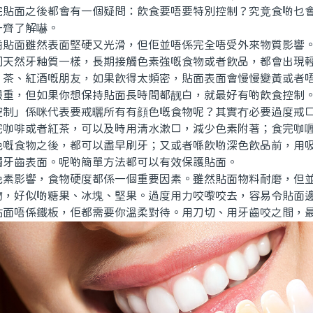
完貼面之後都會有一個疑問：飲食要唔要特別控制？究竟食啲乜
一齊了解嚇。
面雖然表面堅硬又光滑，但佢並唔係完全唔受外來物質影響。
同天然牙釉質一樣，長期接觸色素強嘅食物或者飲品，都會出現
、茶、紅酒嘅朋友，如果飲得太頻密，貼面表面會慢慢變黃或者
嚴重，但如果你想保持貼面長時間都靓白，就最好有啲飲食控制
」係咪代表要戒曬所有有顔色嘅食物呢？其實冇必要過度戒口
完咖啡或者紅茶，可以及時用清水漱口，減少色素附著；食完咖
色嘅食物之後，都可以盡早刷牙；又或者喺飲啲深色飲品前，用
觸牙齒表面。呢啲簡單方法都可以有效保護貼面。
影響，食物硬度都係一個重要因素。雖然貼面物料耐磨，但並
物，好似啲糖果、冰塊、堅果。過度用力咬嚟咬去，容易令貼面
貼面唔係鐵板，佢都需要你溫柔對待。用刀切、用牙齒咬之間，