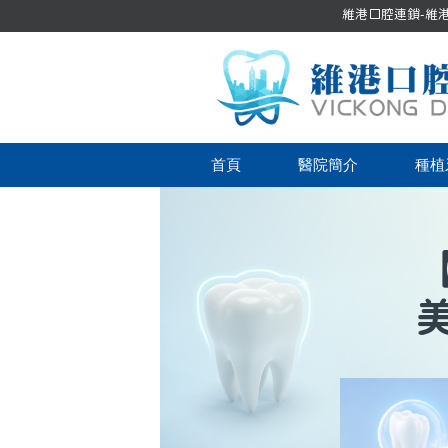
維港口腔連鎖-維港口
首頁
醫院簡介
種植