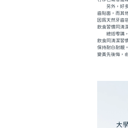
另外，好多人
齒貼面，而其
因爲天然牙齒
飲食習慣同清
總括嚟講，北
飲食同清潔習
保持耐白耐靚
變黃先後悔，
大