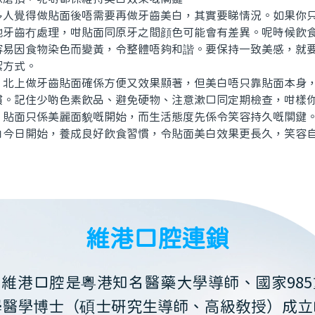
覺得做貼面後唔需要再做牙齒美白，其實要睇情況。如果你只
他牙齒冇處理，咁貼面同原牙之間顔色可能會有差異。呢時候飲
容易因食物染色而變黃，令整體唔夠和諧。要保持一致美感，就
潔方式。
上做牙齒貼面確係方便又效果顯著，但美白唔只靠貼面本身，
慣。記住少啲色素飲品、避免硬物、注意漱口同定期檢查，咁樣
。貼面只係美麗面貌嘅開始，而生活態度先係令笑容持久嘅關鍵
由今日開始，養成良好飲食習慣，令貼面美白效果更長久，笑容
維港口腔連鎖
維港口腔是粵港知名醫藥大學導師、國家985
學醫學博士（碩士研究生導師、高級教授）成立