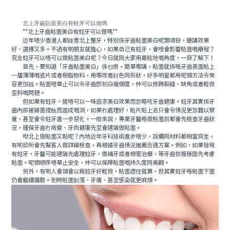
北上牙齒貼面美白有蛀牙可以做嗎
**北上牙齒貼面美白有蛀牙可以做嗎**
近年唔少香港人都鍾意北上整牙，特別係牙齒貼面美白呢類項目，聽講效果
好、選擇又多。不過有啲朋友就擔心，如果自己有蛀牙，會唔會影響貼面嘅療程？
究竟蛀牙可以唔可以做貼面美白呢？今日就同大家用最貼地嘅角度，一齊了解下！
首先，要知道「牙齒貼面美白」係乜嘢。簡單嚟講，貼面就係喺牙齒表面貼上
一層薄薄嘅瓷片或者樹脂物料，用嚟改善顔色同形狀，好多明星都用呢個方法令笑
容更加靓。貼面唔單止可以令牙齒即刻白幾個度，仲可以修飾裂縫、缺角或者輕微
歪斜嘅問題。
但如果有蛀牙，就唔可以一味追求美白效果而忽略咗牙齒健康。蛀牙其實係牙
齒內部被細菌侵蝕而造成嘅洞，如果冇處理好，貼片貼上去只會令情況更加難以察
覺，甚至會令蛀牙進一步惡化。一般來說，專業牙醫喺做貼面前都會先檢查牙齒狀
況，確保牙齒冇病變、牙肉健康先至會建議做貼面。
咁北上做貼面又點呢？內地近年牙科技術進步唔少，設備同材料都相當齊全。
有啲診所會先幫客人做詳細檢查，再根據牙齒情況推薦合適方案。例如，如果發現
有蛀牙，牙醫可能建議先處理蛀牙，做補牙或者根管治療，等牙齒恢複穩固先考慮
貼面。呢個順序唔單止安全，仲可以保障貼面嘅持久度同美觀。
另外，有啲人會誤會以爲蛀牙好輕微，貼面遮住就算，但其實蛀牙喺貼面下面
仍會繼續擴散。到時貼面剝落、牙痛、甚至感染就更麻煩。