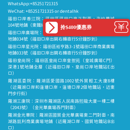
WhatsApp:+85251721315
WeChat: +85251721315 or dentalhk
福田口岸香江院：福田區福田口岸正對面，海悅華城
104號地鋪（東鐵線落馬洲站出關對面即到）
拎$400優惠券
福田口岸廣場院：福田區裕亨路3-1號福田口岸商業廣場
地鋪034號（福田口岸出關右轉直行5分鐘即到）
福田口岸星光院：福田區裕亨路3-1號福田口岸商業廣場
地鋪033號（福田口岸出關右轉直行5分鐘即到）
福田皇崗院：福田區皇崗口岸皇禦苑（皇城廣場C門）
深港1號地鋪全層（近福田口岸、皇崗口岸地鐵站E出
口）
羅湖區委院：羅湖區愛國路1002號外貿輕工大廈8樓
（近羅湖口岸和蓮塘口岸，蓮塘口岸2個地鐵站，近東
門步行街）
羅湖三康院：深圳市羅湖區人民南路熙龍大廈一樓二樓
（2043號）（金光華廣場西門對面）
羅湖金光華院：羅湖區國貿金光華廣場東二門對面，南
湖路凱利商業廣場地鋪（近羅湖口岸、國貿地鐵站B出
口）