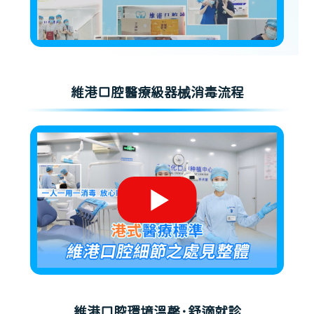
維港口腔醫療級器械消毒流程
維港口腔環境溫馨·舒適就診