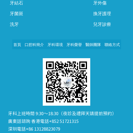
牙結石
牙外傷
牙菌斑
換牙護理
洗牙
兒牙診療
首頁
口腔科簡介
牙科環境
牙科榮譽
醫師團隊
聯絡方式
牙科上班時間 9:30～18:30（夜診及禮拜天請提前預約）
廣東話諮詢 香港電話+852 51721315
深圳電話+86 13128823079