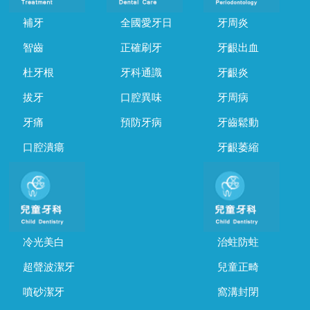
補牙
全國愛牙日
牙周炎
智齒
正確刷牙
牙齦出血
杜牙根
牙科通識
牙齦炎
拔牙
口腔異味
牙周病
牙痛
預防牙病
牙齒鬆動
口腔潰瘍
牙齦萎縮
冷光美白
治蛀防蛀
超聲波潔牙
兒童正畸
噴砂潔牙
窩溝封閉