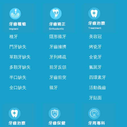
種牙
隱形箍牙
美容冠
門牙缺失
牙齒擁擠
烤瓷牙
單顆牙缺失
牙列稀疏
全瓷牙
多顆牙缺失
前牙反頜
氟斑牙
半口缺失
牙齒前突
四環素牙
全口缺失
箍牙
活動義齒
牙貼面