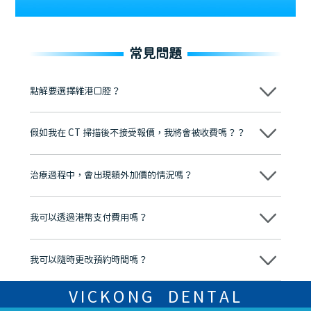
常見問題
點解要選擇維港口腔？
維港口腔踐行「醫道濟世」的大學校訓，各分院匯聚來自香港、內地的
博士碩士高資歷牙醫，十七年穩定開診。榮獲「2024香港企業領袖品
假如我在 CT 掃描後不接受報價，我將會被收費嗎？？
牌」、「2025香港企業領袖品牌」，是諾貝爾種植系統全球放心植牙中
心，香港新城電台與廣東衛視推薦品牌
不會！只要未開始實際服務之前，你不會被收取任何費用。
至今已服務超過三十個國家和地區的顧客，受到粵港澳大灣區及周邊城
市市民極高的口碑評價及信任推薦 珠海、深圳設有八大分院，香港亦設
治療過程中，會出現額外加價的情況嗎？
有咨詢及服務保障中心，有任何問題都可以隨時預約免費咨詢，讓人十
分放心
不會，治療前我們會詳細說明治療方案及對應的價錢，顧客同意並簽字
後，我們才會正式進行診療服務
我可以透過港幣支付費用嗎？
可以。維港口腔會按照當日匯率轉算收取費用，而匯率會及時告知客人
我可以隨時更改預約時間嗎？
可以，請盡早通過wechat或whatsapp聯絡我們，告知我們你原本預約
的時間及資料，並且重新預約的日期及時段
VICKONG DENTAL