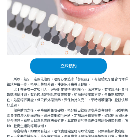
立即預約
所以，蛀牙一定要先治好，唔好心急追求「即刻靓」。有經驗嘅牙醫會同你詳
細講解每一步，唔單止整靓外觀，仲確保牙齒真正健康。
北上整牙有一定吸引力，好多朋友覺得服務細心、溝通方便，有啲診所仲會用
數碼掃描技術，幫你即場睇到貼面效果預覽。呢啲技術確實方便，但重點都要記
住，貼面唔係萬能，佢只係外層裝飾，要保持持久亮白，平時嘅護理同口腔習慣都
好重要。
做完貼面之後，平時要避免咬硬物、唔好成日飲好濃嘅茶或者咖啡，因爲啲色
素會慢慢滲入貼面邊緣。刷牙要用軟毛牙刷，定期返牙醫度檢查，確保貼面同原牙
黏合得好。有啲人以爲貼面就唔會蛀牙，其實原來的牙齒仍係可能受細菌影響，所
以口腔衛生絕對唔可以懶。
綜合嚟講，如果你有蛀牙，唔代表就完全唔可以做貼面，只係要按部就班處
理。一定要先補好牙，等牙齒冇隱患，再由專業牙醫評估貼面類型同顔色。咁樣整