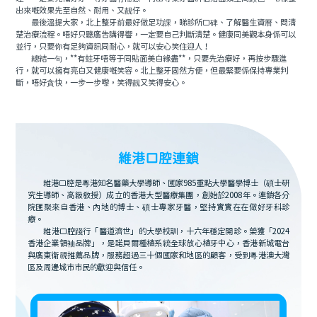
出來嘅效果先至自然、耐用、又靓仔。
最後溫提大家，北上整牙前最好做足功課，睇診所口碑、了解醫生資曆、問清
楚治療流程。唔好只聽廣告講得響，一定要自己判斷清楚。健康同美觀本身係可以
並行，只要你有足夠資訊同耐心，就可以安心笑住迎人！
總結一句，**有蛀牙唔等于同貼面美白緣盡**，只要先治療好，再按步驟進
行，就可以擁有亮白又健康嘅笑容。北上整牙固然方便，但最緊要係保持專業判
斷，唔好貪快，一步一步嚟，笑得靓又笑得安心。
維港口腔連鎖
維港口腔是粵港知名醫藥大學導師、國家985重點大學醫學博士（碩士研
究生導師、高級教授）成立的香港大型醫療集團，創始於2008年。連鎖各分
院匯聚來自香港、內地的博士、碩士專家牙醫，堅持實實在在做好牙科診
療。
維港口腔踐行「醫道濟世」的大學校訓，十六年穩定開診。榮獲「2024
香港企業領袖品牌」，是諾貝爾種植系統全球放心植牙中心，香港新城電台
與廣東衛視推薦品牌，服務超過三十個國家和地區的顧客，受到粵港澳大灣
區及周邊城市市民的歡迎與信任。