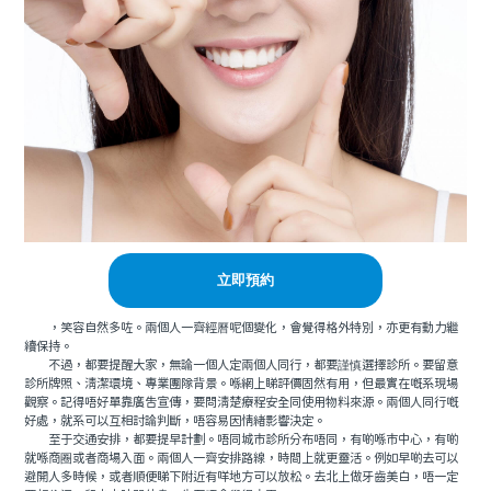
立即預約
，笑容自然多咗。兩個人一齊經曆呢個變化，會覺得格外特別，亦更有動力繼
續保持。
不過，都要提醒大家，無論一個人定兩個人同行，都要謹慎選擇診所。要留意
診所牌照、清潔環境、專業團隊背景。喺網上睇評價固然有用，但最實在嘅系現場
觀察。記得唔好單靠廣告宣傳，要問清楚療程安全同使用物料來源。兩個人同行嘅
好處，就系可以互相討論判斷，唔容易因情緒影響決定。
至于交通安排，都要提早計劃。唔同城市診所分布唔同，有啲喺市中心，有啲
就喺商圈或者商場入面。兩個人一齊安排路線，時間上就更靈活。例如早啲去可以
避開人多時候，或者順便睇下附近有咩地方可以放松。去北上做牙齒美白，唔一定