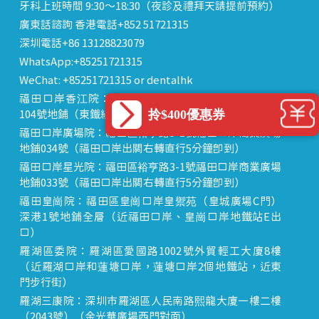
牙科上班時間 9:30～18:30（夜診及禮拜天請提前預約）
廣東話諮詢 香港電話+852 51721315
深圳電話+86 13128823079
WhatsApp:+85251721315
WeChat: +85251721315 or dentalhk
福田口岸香江院：福田區福田口岸正對面，海悅華城
拎$400優惠券
104號地鋪（東鐵線落馬洲站出關對面即到）
福田口岸廣場院：福田區裕亨路3-1號福田口岸商業廣場
地鋪034號（福田口岸出關右轉直行5分鐘即到）
福田口岸星光院：福田區裕亨路3-1號福田口岸商業廣場
地鋪033號（福田口岸出關右轉直行5分鐘即到）
福田皇崗院：福田區皇崗口岸皇禦苑（皇城廣場C門）
深港1號地鋪全層（近福田口岸、皇崗口岸地鐵站E出
口）
羅湖區委院：羅湖區愛國路1002號外貿輕工大廈8樓
（近羅湖口岸和蓮塘口岸，蓮塘口岸2個地鐵站，近東
門步行街）
羅湖三康院：深圳市羅湖區人民南路熙龍大廈一樓二樓
（2043號）（金光華廣場西門對面）