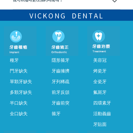
我可以隨時更改預約時間嗎？
可以，請盡早通過wechat或whatsapp聯絡我們，告知我們你原本預約
的時間及資料，並且重新預約的日期及時段
VICKONG DENTAL
種牙
隱形箍牙
美容冠
門牙缺失
牙齒擁擠
烤瓷牙
單顆牙缺失
牙列稀疏
全瓷牙
多顆牙缺失
前牙反頜
氟斑牙
半口缺失
牙齒前突
四環素牙
全口缺失
箍牙
活動義齒
牙貼面