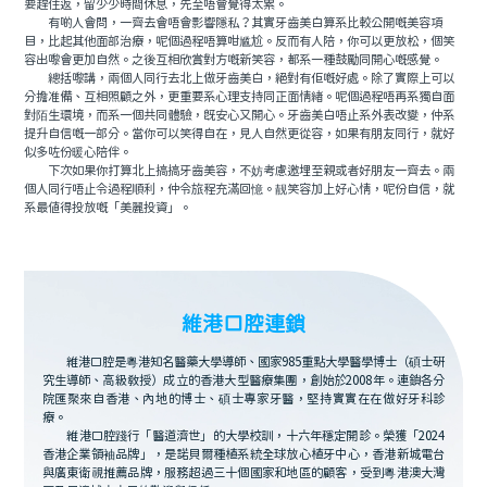
要趕住返，留少少時間休息，先至唔會覺得太累。
有啲人會問，一齊去會唔會影響隱私？其實牙齒美白算系比較公開嘅美容項
目，比起其他面部治療，呢個過程唔算咁尴尬。反而有人陪，你可以更放松，個笑
容出嚟會更加自然。之後互相欣賞對方嘅新笑容，都系一種鼓勵同開心嘅感覺。
總括嚟講，兩個人同行去北上做牙齒美白，絕對有佢嘅好處。除了實際上可以
分擔准備、互相照顧之外，更重要系心理支持同正面情緒。呢個過程唔再系獨自面
對陌生環境，而系一個共同體驗，既安心又開心。牙齒美白唔止系外表改變，仲系
提升自信嘅一部分。當你可以笑得自在，見人自然更從容，如果有朋友同行，就好
似多咗份暖心陪伴。
下次如果你打算北上搞搞牙齒美容，不妨考慮邀埋至親或者好朋友一齊去。兩
個人同行唔止令過程順利，仲令旅程充滿回憶。靓笑容加上好心情，呢份自信，就
系最值得投放嘅「美麗投資」。
維港口腔連鎖
維港口腔是粵港知名醫藥大學導師、國家985重點大學醫學博士（碩士研
究生導師、高級教授）成立的香港大型醫療集團，創始於2008年。連鎖各分
院匯聚來自香港、內地的博士、碩士專家牙醫，堅持實實在在做好牙科診
療。
維港口腔踐行「醫道濟世」的大學校訓，十六年穩定開診。榮獲「2024
香港企業領袖品牌」，是諾貝爾種植系統全球放心植牙中心，香港新城電台
與廣東衛視推薦品牌，服務超過三十個國家和地區的顧客，受到粵港澳大灣