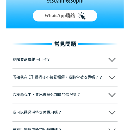
9:30am-6:30pm
WhatsApp聯絡
常見問題
點解要選擇維港口腔？
維港口腔踐行「醫道濟世」的大學校訓，各分院匯聚來自香港、內地的
博士碩士高資歷牙醫，十七年穩定開診。榮獲「2024香港企業領袖品
假如我在 CT 掃描後不接受報價，我將會被收費嗎？？
牌」、「2025香港企業領袖品牌」，是諾貝爾種植系統全球放心植牙中
心，香港新城電台與廣東衛視推薦品牌
不會！只要未開始實際服務之前，你不會被收取任何費用。
至今已服務超過三十個國家和地區的顧客，受到粵港澳大灣區及周邊城
市市民極高的口碑評價及信任推薦 珠海、深圳設有八大分院，香港亦設
治療過程中，會出現額外加價的情況嗎？
有咨詢及服務保障中心，有任何問題都可以隨時預約免費咨詢，讓人十
分放心
不會，治療前我們會詳細說明治療方案及對應的價錢，顧客同意並簽字
後，我們才會正式進行診療服務
我可以透過港幣支付費用嗎？
可以。維港口腔會按照當日匯率轉算收取費用，而匯率會及時告知客人