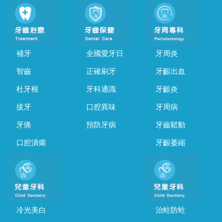
補牙
全國愛牙日
牙周炎
智齒
正確刷牙
牙齦出血
杜牙根
牙科通識
牙齦炎
拔牙
口腔異味
牙周病
牙痛
預防牙病
牙齒鬆動
口腔潰瘍
牙齦萎縮
冷光美白
治蛀防蛀