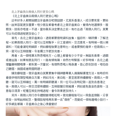
北上牙齒美白兩個人同行更安心嗎
《北上牙齒美白兩個人同行更安心嗎》
近年好多人都開始關注牙齒美白呢個話題，尤其系香港人，成日要見客、要拍
照，靓笑容就更加重要。唔少朋友都會考慮北上做牙齒美白，覺得內地選擇多、服
務快、技術亦唔差。不過，當你真系決定要去之前，有冇谂過「兩個人同行」其實
可以令成個過程更加安心？
首先，去北上做牙齒美白，通常都要做啲資料搜集，搵診所、睇評價、了解流
程。如果兩個人同行，就可以互相幫手，分工查資料、交流意見。有時候一個人睇
資料，可能會漏咗啲細節，例如療程後要注意啲乜，或者要預約幾早。但兩個人一
齊，就可以互相提醒，令准備工作更加完善。
再者，去一個唔算太熟悉嘅地方，心理上都會有少少不安。無論系乘車、過關
或者揾路，如果有朋友同行，一路有傾有講，自然冇咁緊張。好多時候，去北上處
理醫療相關嘅事，都系第一次嘗試，有個熟悉嘅人喺身邊，信心即刻加倍，唔怕自
己聽錯、搞錯或者問錯問題。
講到療程面，做牙齒美白其實要集中精神聽專業人員講解護理方法。有時診所
會提供唔同類型嘅美白方案，例如冷光、美白貼、甚至居家持續療程。兩個人一齊
聽，就可以互相補位，萬一有啲細節聽漏，另一位可以及時記錄。返到去香港之
後，兩個人可以一齊交流使用體驗，互相提醒日常維護，例如避免食染色食物、注
意每日清潔。呢種互相支持嘅過程，會令效果更加持久。
另外，兩個人同行亦令體驗變得輕松啲。做完療程後可以一齊食返個飯，分享
感受，拍啲靓相紀念，整個旅程唔再系單一去“做嘢”，而變成一個有趣嘅小旅行。
好多網友都講，牙齒美白之後心情會變好