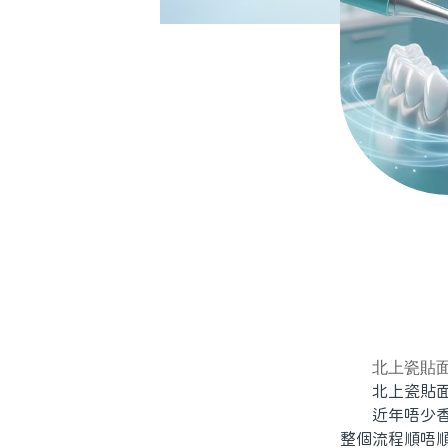
北上瓷貼
北上瓷貼面牙
近年唔少香港
整個流程順唔