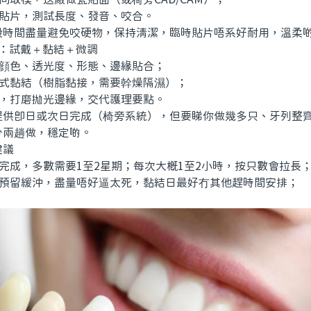
貼片，測試長度、發音、咬合。
間盡量避免咬硬物，保持清潔，臨時貼片唔系好耐用，溫柔
試戴＋黏結＋微調
顔色、透光度、形態、邊緣貼合；
式黏結（樹脂黏接，需要幹燥隔濕）；
，打磨抛光邊緣，交代護理要點。
即日或次日完成（椅旁系統），但要睇你做幾多只、牙列整齊
分兩趟做，穩定啲。
議
完成，多數需要1至2星期；每次大概1至2小時，按只數會拉長
預留緩沖，盡量唔好逼太死，黏結日最好冇其他趕時間安排；