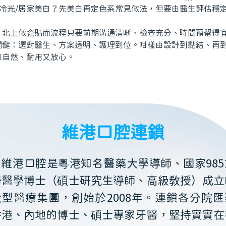
冷光/居家美白？先美白再定色系常見做法，但要由醫生評估穩
上做瓷貼面流程只要前期溝通清晰、檢查充分、時間預留得宜
關鍵：選對醫生、方案透明、護理到位。咁樣由設計到黏結、再
陣自然、耐用又放心。
維港口腔連鎖
維港口腔是粵港知名醫藥大學導師、國家985
學醫學博士（碩士研究生導師、高級教授）成立
大型醫療集團，創始於2008年。連鎖各分院匯
香港、內地的博士、碩士專家牙醫，堅持實實在