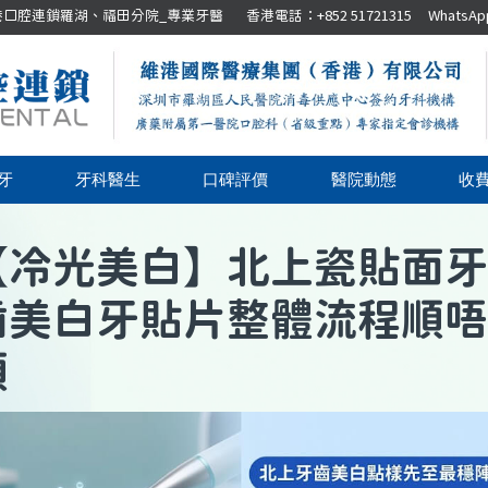
腔連鎖羅湖、福田分院_專業牙醫 香港電話：+852 51721315 WhatsApp：+8
牙
牙科醫生
口碑評價
醫院動態
收
【
冷光美白
】
北上瓷貼面牙
齒美白牙貼片整體流程順唔
順