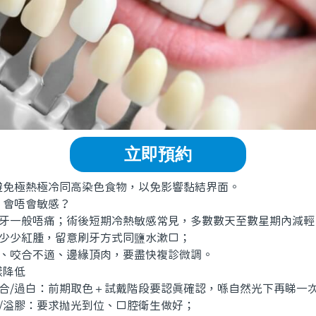
立即預約
極熱極冷同高染色食物，以免影響黏結界面。
會唔會敏感？
牙一般唔痛；術後短期冷熱敏感常見，多數數天至數星期內減輕
少少紅腫，留意刷牙方式同鹽水漱口；
、咬合不適、邊緣頂肉，要盡快複診微調。
降低
合/過白：前期取色＋試戴階段要認真確認，喺自然光下再睇一
/溢膠：要求抛光到位、口腔衛生做好；