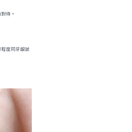
啲對待。
程度同牙龈狀
；