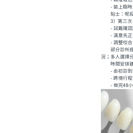
- 裝上臨時
貼士：呢段時
3）第三次：
- 試戴確認
- 滿意先正
- 調整咬合
部分診所提供
況；多人選擇
時間安排建
- 由初診到
- 跨境行程
- 做完48小