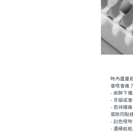
時內盡量避免
會唔會痛？
- 麻醉下備
- 牙龈或會
- 若持續痛
風險同點樣
- 顔色唔吻
- 邊緣粗糙