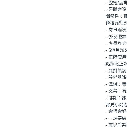
- 脫落/崩
- 牙體磨除
關鍵系：揀有
術後護理點
- 每日兩次
- 少咬硬殼
- 少量咖啡
- 6個月潔
- 正確使用
點揀北上診
- 資質與病
- 設備與消
- 溝通：粵
- 文書：有
- 排期：能
常見小問題
- 會唔會好
- 一定要磨
- 可以淨系