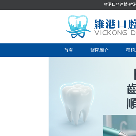
維港口腔連鎖-維港口
首頁
醫院簡介
種植