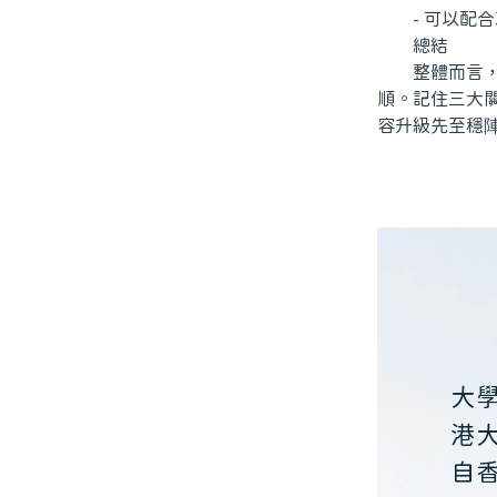
- 可以配合
總結
整體而言，北
順。記住三大
容升級先至穩
大
港
自