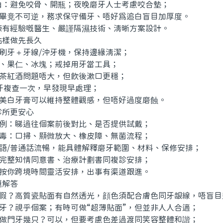
角：避免咬骨、開瓶；夜晚磨牙人士考慮咬合墊；
畢竟不可逆，務求保守備牙、唔好爲追白盲目加厚度。
經驗嘅醫生、嚴謹隔濕技術、清晰方案設計。
樣做先長久
刷牙＋牙線/沖牙機，保持邊緣清潔；
、果仁、冰塊；戒掉用牙當工具；
茶紅酒問題唔大，但飲後漱口更穩；
牙複查一次，早發現早處理；
美白牙膏可以維持整體觀感，但唔好過度磨蝕。
所更安心
例：睇過往個案前後對比、是否提供試戴；
毒：口掃、顯微放大、橡皮障、無菌流程；
語/普通話流暢，能具體解釋磨牙範圍、材料、保修安排；
完整知情同意書、治療計劃書同複診安排；
按你跨境時間靈活安排，出事有渠道跟進。
解答
假？高質瓷貼面有自然透光，顔色須配合膚色同牙龈線，唔盲目
牙？視乎個案；有時可做“超薄貼面”，但並非人人合適；
做門牙幾只？可以，但要考慮色差過渡同笑容整體和諧；