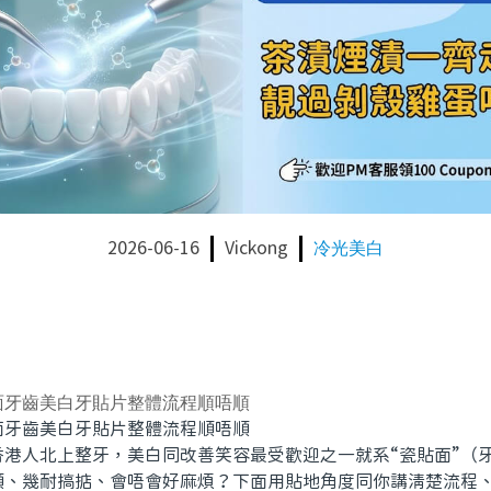
2026-06-16
Vickong
冷光美白
面牙齒美白牙貼片整體流程順唔順
齒美白牙貼片整體流程順唔順
人北上整牙，美白同改善笑容最受歡迎之一就系“瓷貼面”（
順、幾耐搞掂、會唔會好麻煩？下面用貼地角度同你講清楚流程