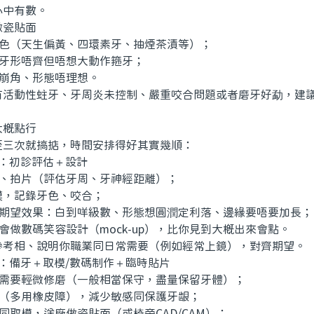
心中有數。
瓷貼面
色（天生偏黃、四環素牙、抽煙茶漬等）；
牙形唔齊但唔想大動作箍牙；
崩角、形態唔理想。
動性蛀牙、牙周炎未控制、嚴重咬合問題或者磨牙好勐，建議
概點行
次就搞掂，時間安排得好其實幾順：
初診評估＋設計
、拍片（評估牙周、牙神經距離）；
模，記錄牙色、咬合；
期望效果：白到咩級數、形態想圓潤定利落、邊緣要唔要加長；
做數碼笑容設計（mock-up），比你見到大概出來會點。
相、說明你職業同日常需要（例如經常上鏡），對齊期望。
備牙＋取模/數碼制作＋臨時貼片
需要輕微修磨（一般相當保守，盡量保留牙體）；
（多用橡皮障），減少敏感同保護牙龈；
取模，送廠做瓷貼面（或椅旁CAD/CAM）；