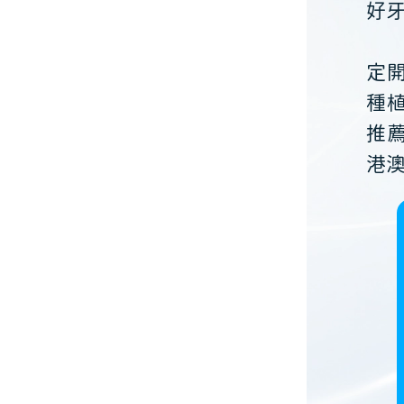
好
定
種
推
港