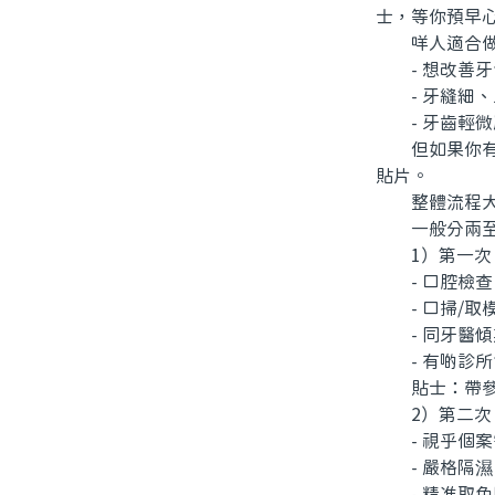
士，等你預早
咩人適合做
- 想改善牙
- 牙縫細、
- 牙齒輕微
但如果你有活
貼片。
整體流程大
一般分兩至三
1）第一次：
- 口腔檢查
- 口掃/取
- 同牙醫傾
- 有啲診所會
貼士：帶參考
2）第二次：
- 視乎個案
- 嚴格隔濕
- 精准取色同