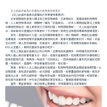
北上皓齒牙齒美白直播拍片效果會唔會更好
《北上皓齒牙齒美白直播拍片效果會唔會更好》
近年越嚟越多香港人關注自己笑容嘅美感，尤其喺拍片、直播或者影相嘅時
候，人人都想笑得自信、靚靚哋。講到「牙齒美白」，好多人都開始留意北上做美
白療程呢個潮流，網上都有唔少分享同討論。咁問題就嚟喇——北上皓齒牙齒美
白，係咪真係令直播拍片效果更好？今次我哋一齊用生活角度同專業角度睇清楚。
首先，直播同拍片入面，燈光同鏡頭都會放大一個人嘅細節。無論化妝幾靚、
皮膚幾滑，如果笑起嚟牙齒偏黃或者唔夠光潔，就會令整體形象扣分。相反，牙齒
雪白自然，個人即刻精神曬、形象提升、觀眾印象加分。呢個都係點解好多網紅、
KOL以至藝人，都特別重視牙齒美白呢步。
而北上做皓齒牙齒美白之所以咁熱，主要係技術選擇多，同時講究自然效果。
有啲人擔心美白後會唔會太白、假白，或者牙齒會敏感，但其實而家好多療程都已
經做到度身訂造，唔再係一味追求「白到發光」，而係根據個人膚色同牙齒狀況調
整。咁樣拍片、直播時，笑容都會更加自然、唔生硬。
再者，有唔少人北上做皓齒美白後都話，影相時唔使再靠濾鏡或者後期P圖。以
前開直播，為咗遮牙齒顏色，燈光調暗、濾鏡加厚，結果畫面顏色都唔靚。做完牙
齒美白之後，自然光都夠用，唔駛咁多掩飾，笑容真係由內而外咁靚。呢個改變，
除咗提升視覺效果，仲令自己喺鏡頭前更加有信心，整個氣場都唔同曬。
當然，要留意嘅係，美白唔單止靠療程，平時護理同生活習慣都好