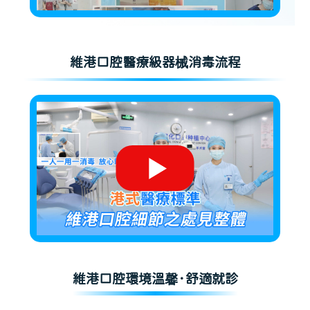
維港口腔醫療級器械消毒流程
維港口腔環境溫馨·舒適就診