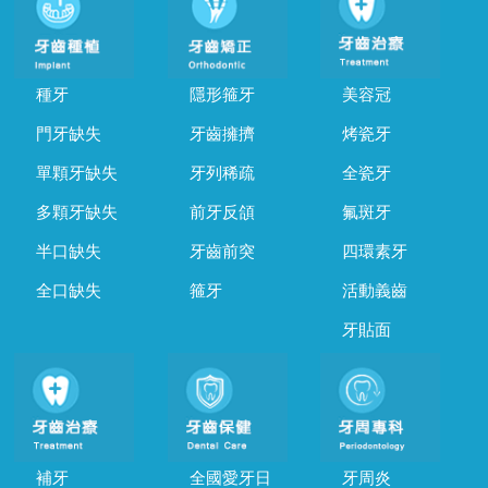
種牙
隱形箍牙
美容冠
門牙缺失
牙齒擁擠
烤瓷牙
單顆牙缺失
牙列稀疏
全瓷牙
多顆牙缺失
前牙反頜
氟斑牙
半口缺失
牙齒前突
四環素牙
全口缺失
箍牙
活動義齒
牙貼面
補牙
全國愛牙日
牙周炎