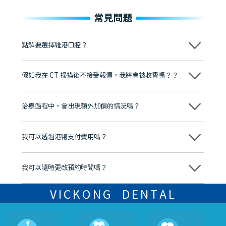
常見問題
點解要選擇維港口腔？
維港口腔踐行「醫道濟世」的大學校訓，各分院匯聚來自香港、內地的
博士碩士高資歷牙醫，十七年穩定開診。榮獲「2024香港企業領袖品
假如我在 CT 掃描後不接受報價，我將會被收費嗎？？
牌」、「2025香港企業領袖品牌」，是諾貝爾種植系統全球放心植牙中
心，香港新城電台與廣東衛視推薦品牌
不會！只要未開始實際服務之前，你不會被收取任何費用。
至今已服務超過三十個國家和地區的顧客，受到粵港澳大灣區及周邊城
市市民極高的口碑評價及信任推薦 珠海、深圳設有八大分院，香港亦設
治療過程中，會出現額外加價的情況嗎？
有咨詢及服務保障中心，有任何問題都可以隨時預約免費咨詢，讓人十
分放心
不會，治療前我們會詳細說明治療方案及對應的價錢，顧客同意並簽字
後，我們才會正式進行診療服務
我可以透過港幣支付費用嗎？
可以。維港口腔會按照當日匯率轉算收取費用，而匯率會及時告知客人
我可以隨時更改預約時間嗎？
可以，請盡早通過wechat或whatsapp聯絡我們，告知我們你原本預約
的時間及資料，並且重新預約的日期及時段
VICKONG DENTAL