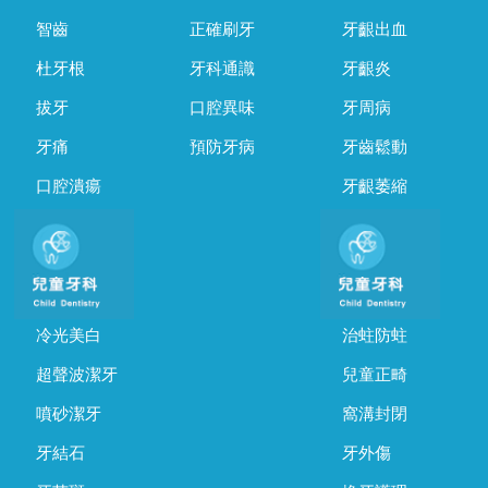
智齒
正確刷牙
牙齦出血
杜牙根
牙科通識
牙齦炎
拔牙
口腔異味
牙周病
牙痛
預防牙病
牙齒鬆動
口腔潰瘍
牙齦萎縮
冷光美白
治蛀防蛀
超聲波潔牙
兒童正畸
噴砂潔牙
窩溝封閉
牙結石
牙外傷