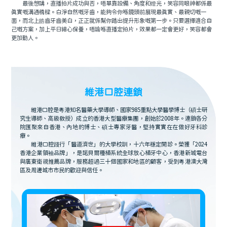
最後想講，直播拍片成功與否，唔單靠設備、角度和燈光，笑容同眼神都係最
真實嘅溝通橋樑。白淨自然嘅牙齒，能夠令你喺鏡頭前展現最真實、最親切嘅一
面，而北上皓齒牙齒美白，正正就係幫你踏出提升形象嘅第一步。只要選擇適合自
己嘅方案，加上平日細心保養，唔論喺直播定拍片，效果都一定會更好，笑容都會
更加動人。
維港口腔連鎖
維港口腔是粵港知名醫藥大學導師、國家985重點大學醫學博士（碩士研
究生導師、高級教授）成立的香港大型醫療集團，創始於2008年。連鎖各分
院匯聚來自香港、內地的博士、碩士專家牙醫，堅持實實在在做好牙科診
療。
維港口腔踐行「醫道濟世」的大學校訓，十六年穩定開診。榮獲「2024
香港企業領袖品牌」，是諾貝爾種植系統全球放心植牙中心，香港新城電台
與廣東衛視推薦品牌，服務超過三十個國家和地區的顧客，受到粵港澳大灣
區及周邊城市市民的歡迎與信任。