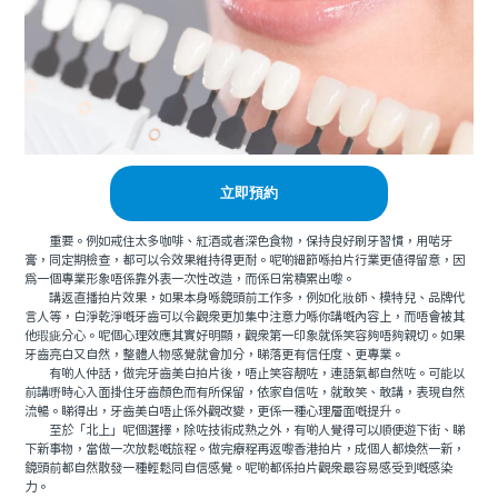
立即預約
重要。例如戒住太多咖啡、紅酒或者深色食物，保持良好刷牙習慣，用啱牙
膏，同定期檢查，都可以令效果維持得更耐。呢啲細節喺拍片行業更值得留意，因
為一個專業形象唔係靠外表一次性改造，而係日常積累出嚟。
講返直播拍片效果，如果本身喺鏡頭前工作多，例如化妝師、模特兒、品牌代
言人等，白淨乾淨嘅牙齒可以令觀眾更加集中注意力喺你講嘅內容上，而唔會被其
他瑕疵分心。呢個心理效應其實好明顯，觀眾第一印象就係笑容夠唔夠親切。如果
牙齒亮白又自然，整體人物感覺就會加分，睇落更有信任度、更專業。
有啲人仲話，做完牙齒美白拍片後，唔止笑容靚咗，連語氣都自然咗。可能以
前講嘢時心入面掛住牙齒顏色而有所保留，依家自信咗，就敢笑、敢講，表現自然
流暢。睇得出，牙齒美白唔止係外觀改變，更係一種心理層面嘅提升。
至於「北上」呢個選擇，除咗技術成熟之外，有啲人覺得可以順便遊下街、睇
下新事物，當做一次放鬆嘅旅程。做完療程再返嚟香港拍片，成個人都煥然一新，
鏡頭前都自然散發一種輕鬆同自信感覺。呢啲都係拍片觀眾最容易感受到嘅感染
力。