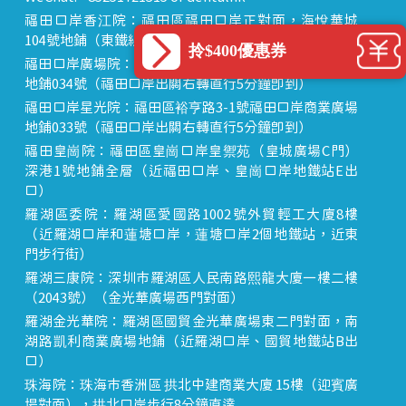
福田口岸香江院：福田區福田口岸正對面，海悅華城
104號地鋪（東鐵線落馬洲站出關對面即到）
拎$400優惠券
福田口岸廣場院：福田區裕亨路3-1號福田口岸商業廣場
地鋪034號（福田口岸出關右轉直行5分鐘即到）
福田口岸星光院：福田區裕亨路3-1號福田口岸商業廣場
地鋪033號（福田口岸出關右轉直行5分鐘即到）
福田皇崗院：福田區皇崗口岸皇禦苑（皇城廣場C門）
深港1號地鋪全層（近福田口岸、皇崗口岸地鐵站E出
口）
羅湖區委院：羅湖區愛國路1002號外貿輕工大廈8樓
（近羅湖口岸和蓮塘口岸，蓮塘口岸2個地鐵站，近東
門步行街）
羅湖三康院：深圳市羅湖區人民南路熙龍大廈一樓二樓
（2043號）（金光華廣場西門對面）
羅湖金光華院：羅湖區國貿金光華廣場東二門對面，南
湖路凱利商業廣場地鋪（近羅湖口岸、國貿地鐵站B出
口）
珠海院：珠海市香洲區 拱北中建商業大廈 15樓（迎賓廣
場對面），拱北口岸步行8分鐘直達