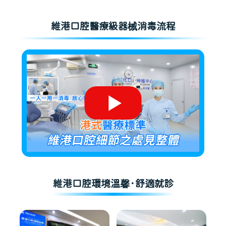
維港口腔醫療級器械消毒流程
維港口腔環境溫馨·舒適就診