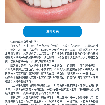
立即預約
保最終效果自然同對稱。
有啲人會問，北上整完會唔會之後「掉曬色」、或者「見到邊」？其實如果材
料用得好，加上醫生手工精準，貼面係可以維持好耐嘅。只要平時注意清潔，唔好
用牙齒咬硬物，笑容都會保持自然亮白。而且好多貼面設計上都會保留你原有牙齒
嘅輪廓，唔係一味將成排牙整到「超白整齊」。例如醫生通常會留少少自然嘅凹凸
感，反光角度唔一樣，肉眼睇落就更似真牙。
講返美白感覺，有人覺得北上整牙「一定勁白」，但實際上，顏色選擇好闊，
有啲人專登選自然乳白色，帶少少透明感；有啲人就鍾意鏡面光滑感。唔同人有唔
同審美，只要同醫生溝通清楚，就唔會出現「唔自然」嘅情況。仲有一個小貼士，
如果你本身牙齒唔算太深黃，其實毋須追求極致漂白，只要均勻同改善舊漬，就已
經會令人覺得整體清新。
北上做牙貼面除咗價錢相對吸引之外，時間安排亦比較彈性。好多地方提供即
日設計、隔日安裝服務，方便香港人去短trip整一整又返。當然，唔好因為快就忽略
咗溝通同設計，愈詳細嘅討論愈有助令效果自然。
最後想講，笑容真係影響人對你嘅印象。牙貼面美白唔一定會顯得唔自然，關
鍵係要揀啱色度、形狀同醫生手工。自然嘅白唔係「一白遮三醜」，而係「白得襯