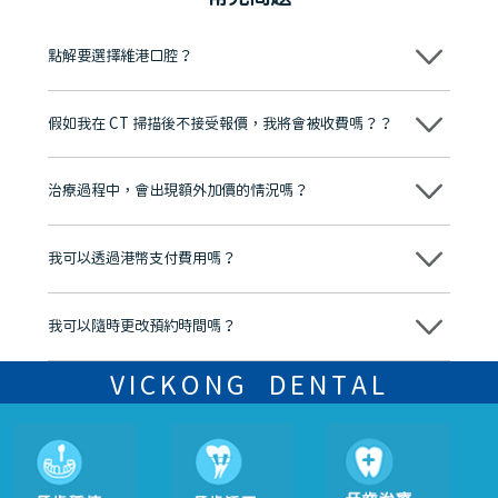
點解要選擇維港口腔？
維港口腔踐行「醫道濟世」的大學校訓，各分院匯聚來自香港、內地的
博士碩士高資歷牙醫，十七年穩定開診。榮獲「2024香港企業領袖品
假如我在 CT 掃描後不接受報價，我將會被收費嗎？？
牌」、「2025香港企業領袖品牌」，是諾貝爾種植系統全球放心植牙中
心，香港新城電台與廣東衛視推薦品牌
不會！只要未開始實際服務之前，你不會被收取任何費用。
至今已服務超過三十個國家和地區的顧客，受到粵港澳大灣區及周邊城
市市民極高的口碑評價及信任推薦 珠海、深圳設有八大分院，香港亦設
治療過程中，會出現額外加價的情況嗎？
有咨詢及服務保障中心，有任何問題都可以隨時預約免費咨詢，讓人十
分放心
不會，治療前我們會詳細說明治療方案及對應的價錢，顧客同意並簽字
後，我們才會正式進行診療服務
我可以透過港幣支付費用嗎？
可以。維港口腔會按照當日匯率轉算收取費用，而匯率會及時告知客人
我可以隨時更改預約時間嗎？
可以，請盡早通過wechat或whatsapp聯絡我們，告知我們你原本預約
的時間及資料，並且重新預約的日期及時段
VICKONG DENTAL