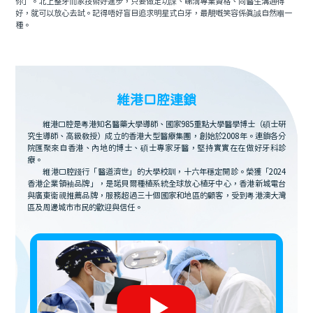
你」。北上整牙而家技術好進步，只要做足功課、睇清專業資格、同醫生溝通得
好，就可以放心去試。記得唔好盲目追求明星式白牙，最靚嘅笑容係真誠自然嗰一
種。
維港口腔連鎖
維港口腔是粵港知名醫藥大學導師、國家985重點大學醫學博士（碩士研
究生導師、高級教授）成立的香港大型醫療集團，創始於2008年。連鎖各分
院匯聚來自香港、內地的博士、碩士專家牙醫，堅持實實在在做好牙科診
療。
維港口腔踐行「醫道濟世」的大學校訓，十六年穩定開診。榮獲「2024
香港企業領袖品牌」，是諾貝爾種植系統全球放心植牙中心，香港新城電台
與廣東衛視推薦品牌，服務超過三十個國家和地區的顧客，受到粵港澳大灣
區及周邊城市市民的歡迎與信任。