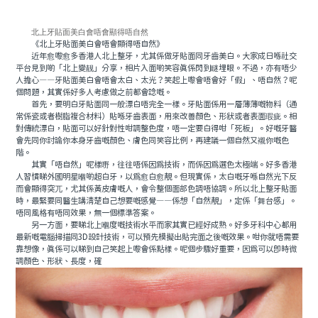
北上牙貼面美白會唔會顯得唔自然
《北上牙貼面美白會唔會顯得唔自然》
近年愈嚟愈多香港人北上整牙，尤其係做牙貼面同牙齒美白。大家成日喺社交
平台見到啲「北上變靓」分享，相片入面啲笑容真係閃到瞇埋眼。不過，亦有唔少
人擔心——牙貼面美白會唔會太白、太光？笑起上嚟會唔會好「假」、唔自然？呢
個問題，其實係好多人考慮做之前都會諗嘅。
首先，要明白牙貼面同一般漂白唔完全一樣。牙貼面係用一層薄薄嘅物料（通
常係瓷或者樹脂複合材料）貼喺牙齒表面，用來改善顏色、形狀或者表面瑕疵。相
對傳統漂白，貼面可以好針對性咁調整色度，唔一定要白得咁「死板」。好嘅牙醫
會先同你討論你本身牙齒嘅顏色、膚色同笑容比例，再建議一個自然又襯你嘅色
階。
其實「唔自然」呢樣嘢，往往唔係因為技術，而係因為選色太極端。好多香港
人習慣睇外國明星嗰啲超白牙，以為愈白愈靚。但現實係，太白嘅牙喺自然光下反
而會顯得突兀，尤其係黃皮膚嘅人，會令整個面部色調唔協調。所以北上整牙貼面
時，最緊要同醫生講清楚自己想要嘅感覺——係想「自然靚」，定係「舞台感」。
唔同風格有唔同效果，無一個標準答案。
另一方面，要睇北上嗰度嘅技術水平而家其實已經好成熟。好多牙科中心都用
最新嘅電腦掃描同3D設計技術，可以預先模擬出貼完面之後嘅效果。咁你就唔需要
靠想像，真係可以睇到自己笑起上嚟會係點樣。呢個步驟好重要，因為可以即時微
調顏色、形狀、長度，確