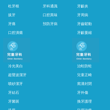
杜牙根
牙科通識
牙齦炎
拔牙
口腔異味
牙周病
牙痛
預防牙病
牙齒鬆動
口腔潰瘍
牙齦萎縮
冷光美白
治蛀防蛀
超聲波潔牙
兒童正畸
噴砂潔牙
窩溝封閉
牙結石
牙外傷
牙菌斑
換牙護理