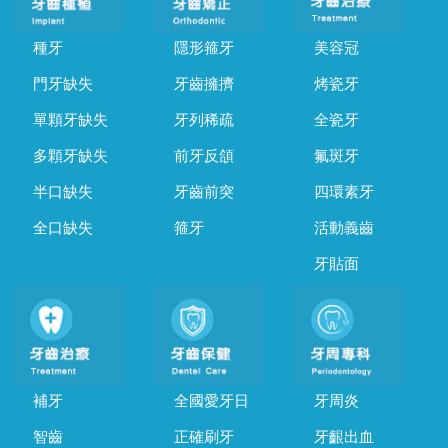
種牙
隱形箍牙
美容冠
門牙缺失
牙齒擁擠
烤瓷牙
單顆牙缺失
牙列稀疏
全瓷牙
多顆牙缺失
前牙反頜
氟斑牙
半口缺失
牙齒前突
四環素牙
全口缺失
箍牙
活動義齒
牙貼面
補牙
全國愛牙日
牙周炎
智齒
正確刷牙
牙齦出血