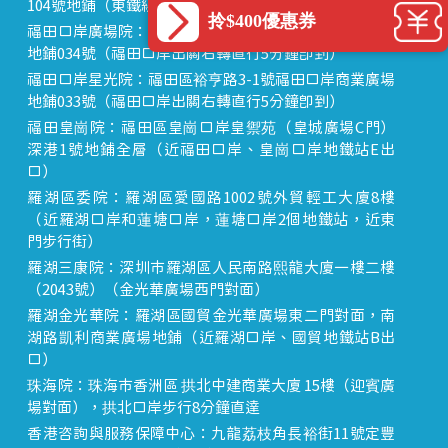
104號地鋪（東鐵線落馬洲站出關對面即到）
拎$400優惠券
福田口岸廣場院：福田區裕亨路3-1號福田口岸商業廣場
地鋪034號（福田口岸出關右轉直行5分鐘即到）
福田口岸星光院：福田區裕亨路3-1號福田口岸商業廣場
地鋪033號（福田口岸出關右轉直行5分鐘即到）
福田皇崗院：福田區皇崗口岸皇禦苑（皇城廣場C門）
深港1號地鋪全層（近福田口岸、皇崗口岸地鐵站E出
口）
羅湖區委院：羅湖區愛國路1002號外貿輕工大廈8樓
（近羅湖口岸和蓮塘口岸，蓮塘口岸2個地鐵站，近東
門步行街）
羅湖三康院：深圳市羅湖區人民南路熙龍大廈一樓二樓
（2043號）（金光華廣場西門對面）
羅湖金光華院：羅湖區國貿金光華廣場東二門對面，南
湖路凱利商業廣場地鋪（近羅湖口岸、國貿地鐵站B出
口）
珠海院：珠海市香洲區 拱北中建商業大廈 15樓（迎賓廣
場對面），拱北口岸步行8分鐘直達
香港咨詢與服務保障中心：九龍荔枝角長裕街11號定豐