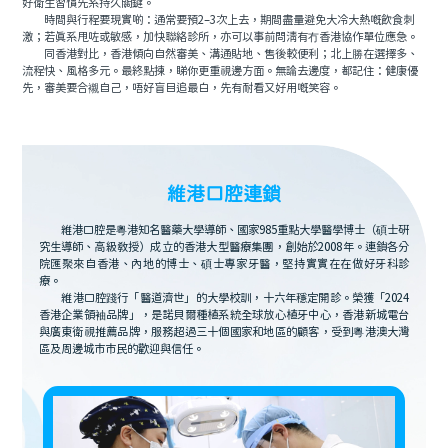
好衛生習慣先系持久關鍵。
時間與行程要現實啲：通常要預2–3次上去，期間盡量避免大冷大熱嘅飲食刺
激；若真系甩咗或敏感，加快聯絡診所，亦可以事前問清有冇香港協作單位應急。
同香港對比，香港傾向自然審美、溝通貼地、售後較便利；北上勝在選擇多、
流程快、風格多元。最終點揀，睇你更重視邊方面。無論去邊度，都記住：健康優
先，審美要合襯自己，唔好盲目追最白，先有耐看又好用嘅笑容。
維港口腔連鎖
維港口腔是粵港知名醫藥大學導師、國家985重點大學醫學博士（碩士研
究生導師、高級教授）成立的香港大型醫療集團，創始於2008年。連鎖各分
院匯聚來自香港、內地的博士、碩士專家牙醫，堅持實實在在做好牙科診
療。
維港口腔踐行「醫道濟世」的大學校訓，十六年穩定開診。榮獲「2024
香港企業領袖品牌」，是諾貝爾種植系統全球放心植牙中心，香港新城電台
與廣東衛視推薦品牌，服務超過三十個國家和地區的顧客，受到粵港澳大灣
區及周邊城市市民的歡迎與信任。