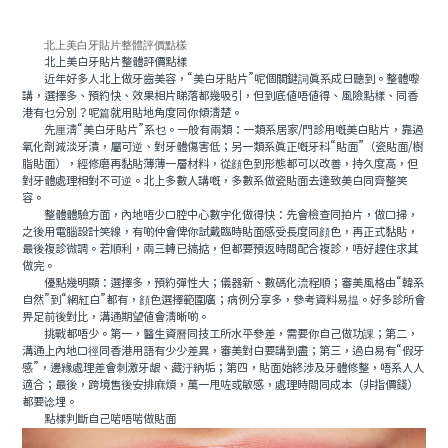
北上美白牙貼片整體評價點樣
北上美白牙貼片整體評價點樣
近年好多人北上做牙齒美容，“美白牙貼片”呢個關鍵詞真系成日聽到。整體嚟
講，選擇多、預約快、效果相片睇落都幾吸引，但到底值唔值得、風險點樣、同香
港有乜分別？呢篇就用貼地角度同你傾清楚。
先厘清“美白牙貼片”系乜。一般有兩類：一類系居家/門診用嘅美白貼片，靠過
氧化劑減淡牙漬，屬可逆、對牙體傷害低；另一類系真正嘅牙科“貼面”（瓷貼面/樹
脂貼面），經修磨再黏貼薄薄一層材料，從顔色到形態都可以改善，持久度高，但
對牙體處理相對不可逆。北上多數人講嘅，多數系做瓷貼面去達致美白同齊整笑
容。
整體體驗方面，內地唔少口腔中心數字化做得快：先會檢查同拍片，做口掃，
之後用電腦設計笑線，有啲仲會俾你試戴臨時貼面感受長度同顔色，再正式黏貼，
最後複診微調。若順利，兩三轉已搞掂，但都要預返時間配合複診，唔好趕住求其
做完。
優點幾明顯：選擇多，預約彈性大；儀器新、數碼化流程順；審美風格由“韓系
自然”到“網紅白”都有，顔色選擇範圍廣；病例分享多，參考資料易揾。好多診所會
畀足前後對比，溝通期望值會清晰啲。
挑戰都唔少。第一，醫生資曆同技工所水平參差，需要你自己做功課；第二，
溝通上內地口徑同香港用語有少少差異，審美對白要講到盡；第三，過白易有“假牙
感”，邊緣處理差會刺激牙龈、藏汙納垢；第四，貼面始終涉及牙體修整，唔系人人
適合；最後，跨境售後安排麻煩，萬一甩咗或敏感，處理時間同成本（非指價錢）
都要谂埋。
點樣判斷自己啱唔啱做貼面