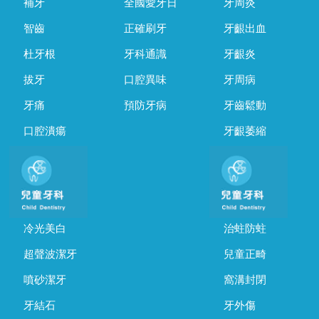
補牙
全國愛牙日
牙周炎
智齒
正確刷牙
牙齦出血
杜牙根
牙科通識
牙齦炎
拔牙
口腔異味
牙周病
牙痛
預防牙病
牙齒鬆動
口腔潰瘍
牙齦萎縮
冷光美白
治蛀防蛀
超聲波潔牙
兒童正畸
噴砂潔牙
窩溝封閉
牙結石
牙外傷