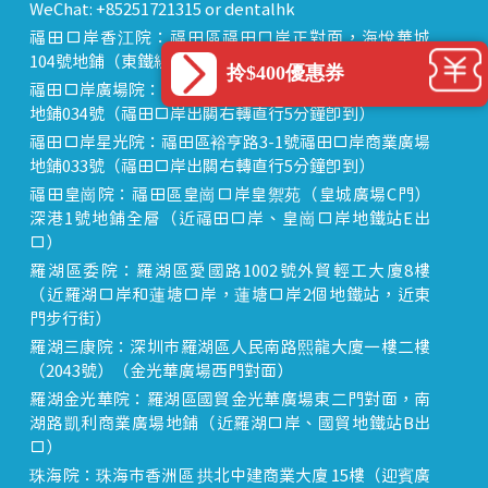
WeChat: +85251721315 or dentalhk
福田口岸香江院：福田區福田口岸正對面，海悅華城
104號地鋪（東鐵線落馬洲站出關對面即到）
拎$400優惠券
福田口岸廣場院：福田區裕亨路3-1號福田口岸商業廣場
地鋪034號（福田口岸出關右轉直行5分鐘即到）
福田口岸星光院：福田區裕亨路3-1號福田口岸商業廣場
地鋪033號（福田口岸出關右轉直行5分鐘即到）
福田皇崗院：福田區皇崗口岸皇禦苑（皇城廣場C門）
深港1號地鋪全層（近福田口岸、皇崗口岸地鐵站E出
口）
羅湖區委院：羅湖區愛國路1002號外貿輕工大廈8樓
（近羅湖口岸和蓮塘口岸，蓮塘口岸2個地鐵站，近東
門步行街）
羅湖三康院：深圳市羅湖區人民南路熙龍大廈一樓二樓
（2043號）（金光華廣場西門對面）
羅湖金光華院：羅湖區國貿金光華廣場東二門對面，南
湖路凱利商業廣場地鋪（近羅湖口岸、國貿地鐵站B出
口）
珠海院：珠海市香洲區 拱北中建商業大廈 15樓（迎賓廣