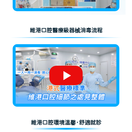
維港口腔醫療級器械消毒流程
維港口腔環境溫馨·舒適就診