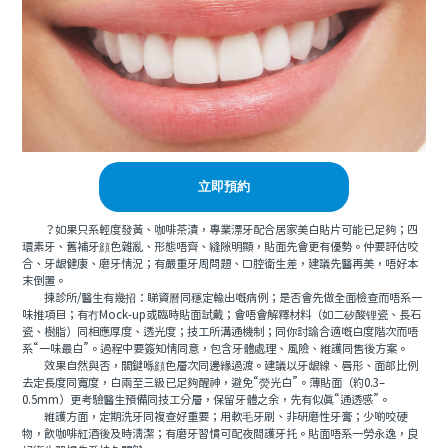
立即預約
？如果只系輕度發黃、咖啡茶漬，專業漂牙配合居家美白貼片可能已足夠；四
環素牙、舊補牙顔色雜亂、形態唔齊、縫隙明顯，貼面先會更有優勢。仲要評估咬
合、牙龈健康、磨牙情況；有嚴重牙周問題、口腔衛生差，建議先醫再美，唔好本
末倒置。
揀診所/醫生有幾招：睇資曆同穩定輸出嘅病例；是否會先做全面檢查而唔系一
味推項目；有冇Mock-up或臨時貼面試戴；會唔會解釋材料（如二矽酸锂瓷、長石
瓷、樹脂）同相應厚度、透光度；技工所溝通機制；同你討論合適嘅白度階次而唔
系“一味最白”。過程中要簽知情同意，包含牙體處理、風險、維護同售後方案。
效果自然與否，關鍵喺顔色層次同邊緣過渡。建議以牙龈線、唇形、面部比例
去定長度同寬度，白兩至三級已足夠醒神，避免“熒光白”。薄貼面（約0.3–
0.5mm）更考驗醫生預備同技工分層，保留牙體之余，先有似真“通透感”。
維護方面，定期洗牙同複查好重要；用軟毛牙刷、非研磨性牙膏；少啲咬硬
物，飲咖啡紅酒後及時清潔；有磨牙習慣可配夜間護牙托。貼面唔系一勞永逸，良