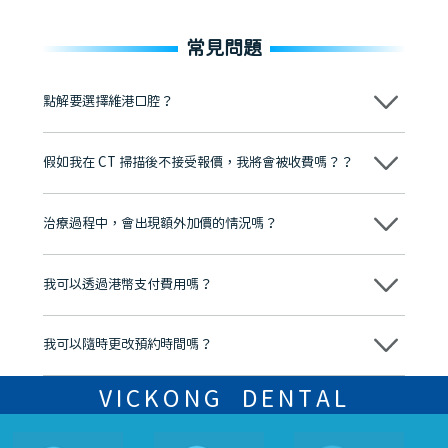
常見問題
點解要選擇維港口腔？
維港口腔踐行「醫道濟世」的大學校訓，各分院匯聚來自香港、內地的
博士碩士高資歷牙醫，十七年穩定開診。榮獲「2024香港企業領袖品
假如我在 CT 掃描後不接受報價，我將會被收費嗎？？
牌」、「2025香港企業領袖品牌」，是諾貝爾種植系統全球放心植牙中
心，香港新城電台與廣東衛視推薦品牌
不會！只要未開始實際服務之前，你不會被收取任何費用。
至今已服務超過三十個國家和地區的顧客，受到粵港澳大灣區及周邊城
市市民極高的口碑評價及信任推薦 珠海、深圳設有八大分院，香港亦設
治療過程中，會出現額外加價的情況嗎？
有咨詢及服務保障中心，有任何問題都可以隨時預約免費咨詢，讓人十
分放心
不會，治療前我們會詳細說明治療方案及對應的價錢，顧客同意並簽字
後，我們才會正式進行診療服務
我可以透過港幣支付費用嗎？
可以。維港口腔會按照當日匯率轉算收取費用，而匯率會及時告知客人
我可以隨時更改預約時間嗎？
可以，請盡早通過wechat或whatsapp聯絡我們，告知我們你原本預約
的時間及資料，並且重新預約的日期及時段
VICKONG DENTAL