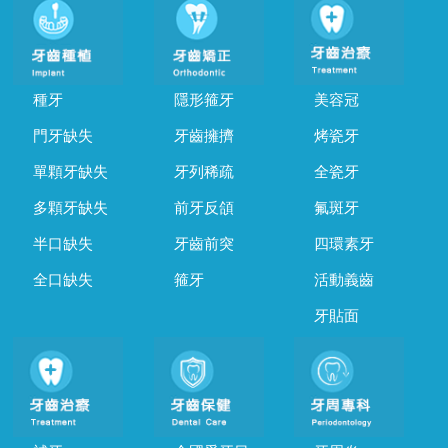
種牙
隱形箍牙
美容冠
門牙缺失
牙齒擁擠
烤瓷牙
單顆牙缺失
牙列稀疏
全瓷牙
多顆牙缺失
前牙反頜
氟斑牙
半口缺失
牙齒前突
四環素牙
全口缺失
箍牙
活動義齒
牙貼面