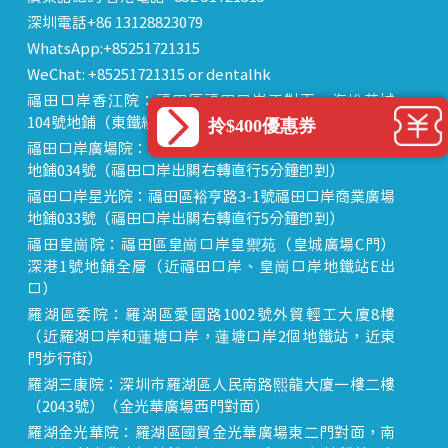
深圳電話+86 13128823079
WhatsApp:+85251721315
WeChat: +85251721315 or dentalhk
福田口岸香江院：福田區福田口岸正對面，海悅華城
104號地鋪（東鐵線落馬洲站出關對面即到）
拎$400優惠券
福田口岸廣場院：福田區裕亨路3-1號福田口岸商業廣場
地鋪034號（福田口岸出關右轉直行5分鐘即到）
福田口岸星光院：福田區裕亨路3-1號福田口岸商業廣場
地鋪033號（福田口岸出關右轉直行5分鐘即到）
福田皇崗院：福田區皇崗口岸皇禦苑（皇城廣場C門）
深港1號地鋪全層（近福田口岸、皇崗口岸地鐵站E出
口）
羅湖區委院：羅湖區愛國路1002號外貿輕工大廈8樓
（近羅湖口岸和蓮塘口岸，蓮塘口岸2個地鐵站，近東
門步行街）
羅湖三康院：深圳市羅湖區人民南路熙龍大廈一樓二樓
（2043號）（金光華廣場西門對面）
羅湖金光華院：羅湖區國貿金光華廣場東二門對面，南