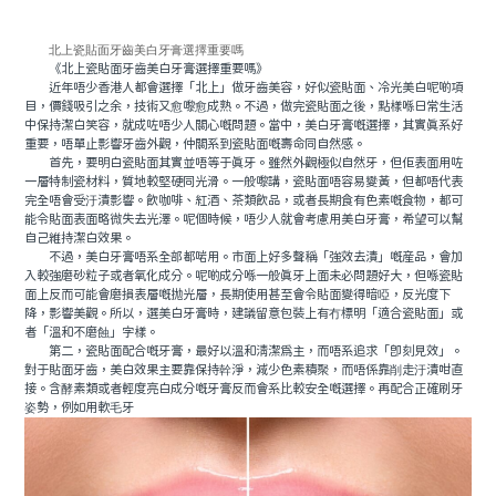
北上瓷貼面牙齒美白牙膏選擇重要嗎
《北上瓷貼面牙齒美白牙膏選擇重要嗎》
近年唔少香港人都會選擇「北上」做牙齒美容，好似瓷貼面、冷光美白呢啲項
目，價錢吸引之余，技術又愈嚟愈成熟。不過，做完瓷貼面之後，點樣喺日常生活
中保持潔白笑容，就成咗唔少人關心嘅問題。當中，美白牙膏嘅選擇，其實真系好
重要，唔單止影響牙齒外觀，仲關系到瓷貼面嘅壽命同自然感。
首先，要明白瓷貼面其實並唔等于真牙。雖然外觀極似自然牙，但佢表面用咗
一層特制瓷材料，質地較堅硬同光滑。一般嚟講，瓷貼面唔容易變黃，但都唔代表
完全唔會受汙漬影響。飲咖啡、紅酒、茶類飲品，或者長期食有色素嘅食物，都可
能令貼面表面略微失去光澤。呢個時候，唔少人就會考慮用美白牙膏，希望可以幫
自己維持潔白效果。
不過，美白牙膏唔系全部都啱用。市面上好多聲稱「強效去漬」嘅産品，會加
入較強磨砂粒子或者氧化成分。呢啲成分喺一般真牙上面未必問題好大，但喺瓷貼
面上反而可能會磨損表層嘅抛光層，長期使用甚至會令貼面變得暗啞，反光度下
降，影響美觀。所以，選美白牙膏時，建議留意包裝上有冇標明「適合瓷貼面」或
者「溫和不磨蝕」字樣。
第二，瓷貼面配合嘅牙膏，最好以溫和清潔爲主，而唔系追求「即刻見效」。
對于貼面牙齒，美白效果主要靠保持幹淨，減少色素積聚，而唔係靠削走汙漬咁直
接。含酵素類或者輕度亮白成分嘅牙膏反而會系比較安全嘅選擇。再配合正確刷牙
姿勢，例如用軟毛牙