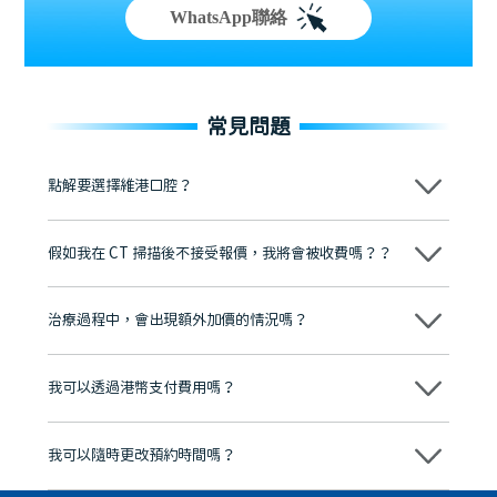
WhatsApp聯絡
常見問題
點解要選擇維港口腔？
維港口腔踐行「醫道濟世」的大學校訓，各分院匯聚來自香港、內地的
博士碩士高資歷牙醫，十七年穩定開診。榮獲「2024香港企業領袖品
假如我在 CT 掃描後不接受報價，我將會被收費嗎？？
牌」、「2025香港企業領袖品牌」，是諾貝爾種植系統全球放心植牙中
心，香港新城電台與廣東衛視推薦品牌
不會！只要未開始實際服務之前，你不會被收取任何費用。
至今已服務超過三十個國家和地區的顧客，受到粵港澳大灣區及周邊城
市市民極高的口碑評價及信任推薦 珠海、深圳設有八大分院，香港亦設
治療過程中，會出現額外加價的情況嗎？
有咨詢及服務保障中心，有任何問題都可以隨時預約免費咨詢，讓人十
分放心
不會，治療前我們會詳細說明治療方案及對應的價錢，顧客同意並簽字
後，我們才會正式進行診療服務
我可以透過港幣支付費用嗎？
可以。維港口腔會按照當日匯率轉算收取費用，而匯率會及時告知客人
我可以隨時更改預約時間嗎？
可以，請盡早通過wechat或whatsapp聯絡我們，告知我們你原本預約