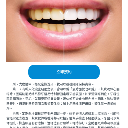
立即預約
刷、力度適中、搭配定期洗牙，就可以穩穩陣陣保持亮白。
第三，有啲人做完瓷貼面之後，會誤以爲「瓷貼面就乜都掂」，其實呢個心態
唔啱。因爲貼面始終系靠牙醫用特制膠固定喺牙齒表面，如果清潔唔到位，牙縫位
容易積咀渣、牙垢，就算瓷面唔會變黃，邊位都可能會出現色差。因此，除咗選啱
牙膏外，日常刷牙時間同次數都要保持；加上用牙線清理細縫，確保每一處都幹
淨。
再者，定期返牙醫複診亦都系關鍵一步。好多香港人選擇北上做貼面，可能唔
會經常返去複查，其實就算喺香港都可以搵牙醫幫手檢查下貼面狀況。牙醫可以幫
你抛光、檢查膠層有冇磨損、邊緣位有冇積垢。維持得好，瓷貼面嘅壽命可以長達