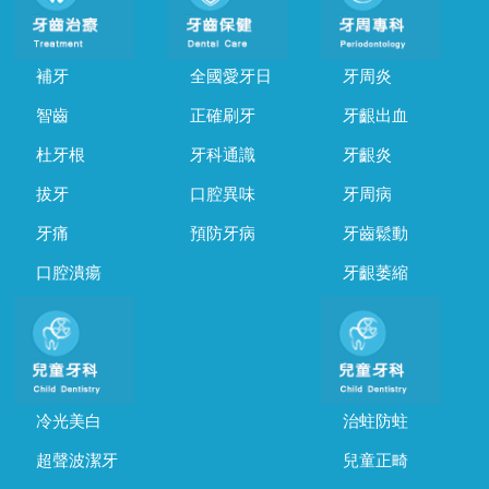
補牙
全國愛牙日
牙周炎
智齒
正確刷牙
牙齦出血
杜牙根
牙科通識
牙齦炎
拔牙
口腔異味
牙周病
牙痛
預防牙病
牙齒鬆動
口腔潰瘍
牙齦萎縮
冷光美白
治蛀防蛀
超聲波潔牙
兒童正畸