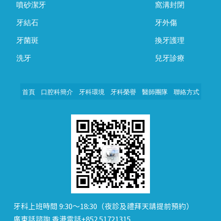
噴砂潔牙
窩溝封閉
牙結石
牙外傷
牙菌斑
換牙護理
洗牙
兒牙診療
首頁
口腔科簡介
牙科環境
牙科榮譽
醫師團隊
聯絡方式
牙科上班時間 9:30～18:30（夜診及禮拜天請提前預約）
廣東話諮詢 香港電話+852 51721315