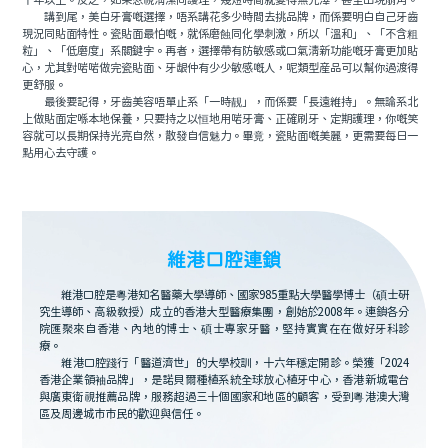
十年以上。反之，如果忽視清潔同護理，幾短時間就變得無光澤，甚至出現崩角。
講到尾，美白牙膏嘅選擇，唔系講花多少時間去挑品牌，而係要明白自己牙齒
現況同貼面特性。瓷貼面最怕嘅，就係磨蝕同化學刺激，所以「溫和」、「不含粗
粒」、「低磨度」系關鍵字。再者，選擇帶有防敏感或口氣清新功能嘅牙膏更加貼
心，尤其對啱啱做完瓷貼面、牙龈仲有少少敏感嘅人，呢類型産品可以幫你過渡得
更舒服。
最後要記得，牙齒美容唔單止系「一時靓」，而係要「長遠維持」。無論系北
上做貼面定喺本地保養，只要持之以恒地用啱牙膏、正確刷牙、定期護理，你嘅笑
容就可以長期保持光亮自然，散發自信魅力。畢竟，瓷貼面嘅美麗，更需要每日一
點用心去守護。
維港口腔連鎖
維港口腔是粵港知名醫藥大學導師、國家985重點大學醫學博士（碩士研
究生導師、高級教授）成立的香港大型醫療集團，創始於2008年。連鎖各分
院匯聚來自香港、內地的博士、碩士專家牙醫，堅持實實在在做好牙科診
療。
維港口腔踐行「醫道濟世」的大學校訓，十六年穩定開診。榮獲「2024
香港企業領袖品牌」，是諾貝爾種植系統全球放心植牙中心，香港新城電台
與廣東衛視推薦品牌，服務超過三十個國家和地區的顧客，受到粵港澳大灣
區及周邊城市市民的歡迎與信任。