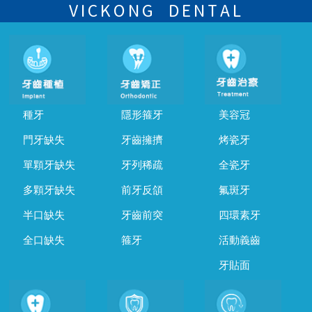
的時間及資料，並且重新預約的日期及時段
VICKONG DENTAL
種牙
隱形箍牙
美容冠
門牙缺失
牙齒擁擠
烤瓷牙
單顆牙缺失
牙列稀疏
全瓷牙
多顆牙缺失
前牙反頜
氟斑牙
半口缺失
牙齒前突
四環素牙
全口缺失
箍牙
活動義齒
牙貼面