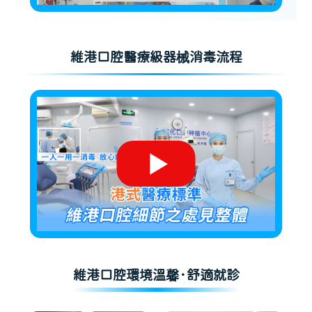
維港口腔醫療級器械消毒流程
維港口腔環境溫馨·舒適就診