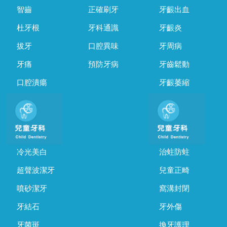
智齒
正確刷牙
牙齦出血
杜牙根
牙科通識
牙齦炎
拔牙
口腔異味
牙周病
牙痛
預防牙病
牙齒鬆動
口腔潰瘍
牙齦萎縮
冷光美白
治蛀防蛀
超聲波潔牙
兒童正畸
噴砂潔牙
窩溝封閉
牙結石
牙外傷
牙菌斑
換牙護理