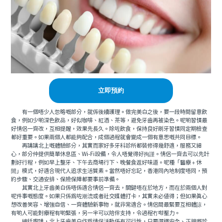
立即預約
有一個唔少人忽略嘅部分，就係後續護理。做完美白之後，要一段時間留意飲
食，例如少啲深色飲品，好似咖啡、紅酒、茶等，避免牙齒再被染色。呢啲習慣最
好情侶一齊改，互相提醒，效果先長久。除咗飲食，保持良好刷牙習慣同定期檢查
都好重要。如果兩個人都能夠配合，成個過程就會變成一個有意思嘅共同目標。
再講講北上嘅體驗部分，其實而家好多牙科診所都裝修得幾舒適，服務又細
心，部分仲提供簡單休息區、Wi-Fi設備，令人唔覺得好拘謹。情侶一齊去可以先計
劃好行程，例如早上整牙、下午去商場行下、晚餐食返好味道。呢種「醫療＋休
閒」模式，好適合現代人追求生活質素。當然唔好忘記，香港同內地制度唔同，預
約步驟、交通安排、保險保障都要事前準備。
其實北上牙齒美白係唔係適合情侶一齊去，關鍵唔在於地方，而在於兩個人對
呢件事嘅態度。如果只係為咗潮流或者社交媒體打卡，其實未必值得；但如果真心
想改善笑容、增強自信、一齊體驗新事物，就非常適合。情侶間最緊要互相體諒，
有啲人可能對療程有啲緊張，另一半可以陪伴支持，令過程冇咁壓力。
總括嚟講，北上牙齒美白作為情侶活動係有可行性，只要選擇安全、正規嘅診