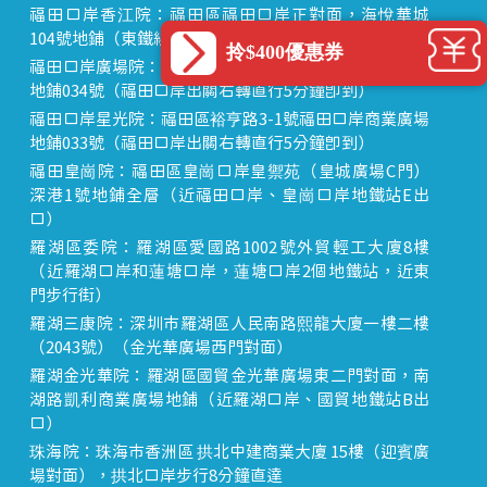
福田口岸香江院：福田區福田口岸正對面，海悅華城
104號地鋪（東鐵線落馬洲站出關對面即到）
拎$400優惠券
福田口岸廣場院：福田區裕亨路3-1號福田口岸商業廣場
地鋪034號（福田口岸出關右轉直行5分鐘即到）
福田口岸星光院：福田區裕亨路3-1號福田口岸商業廣場
地鋪033號（福田口岸出關右轉直行5分鐘即到）
福田皇崗院：福田區皇崗口岸皇禦苑（皇城廣場C門）
深港1號地鋪全層（近福田口岸、皇崗口岸地鐵站E出
口）
羅湖區委院：羅湖區愛國路1002號外貿輕工大廈8樓
（近羅湖口岸和蓮塘口岸，蓮塘口岸2個地鐵站，近東
門步行街）
羅湖三康院：深圳市羅湖區人民南路熙龍大廈一樓二樓
（2043號）（金光華廣場西門對面）
羅湖金光華院：羅湖區國貿金光華廣場東二門對面，南
湖路凱利商業廣場地鋪（近羅湖口岸、國貿地鐵站B出
口）
珠海院：珠海市香洲區 拱北中建商業大廈 15樓（迎賓廣
場對面），拱北口岸步行8分鐘直達