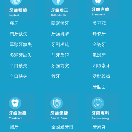
種牙
隱形箍牙
美容冠
門牙缺失
牙齒擁擠
烤瓷牙
單顆牙缺失
牙列稀疏
全瓷牙
多顆牙缺失
前牙反頜
氟斑牙
半口缺失
牙齒前突
四環素牙
全口缺失
箍牙
活動義齒
牙貼面
補牙
全國愛牙日
牙周炎