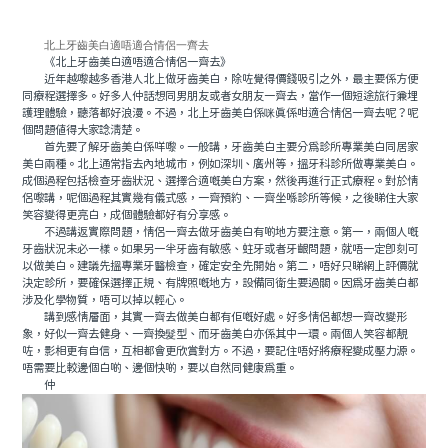
北上牙齒美白適唔適合情侶一齊去
《北上牙齒美白適唔適合情侶一齊去》
近年越嚟越多香港人北上做牙齒美白，除咗覺得價錢吸引之外，最主要係方便
同療程選擇多。好多人仲話想同男朋友或者女朋友一齊去，當作一個短途旅行兼埋
護理體驗，聽落都好浪漫。不過，北上牙齒美白係咪真係咁適合情侶一齊去呢？呢
個問題值得大家諗清楚。
首先要了解牙齒美白係咩嚟。一般講，牙齒美白主要分為診所專業美白同居家
美白兩種。北上通常指去內地城市，例如深圳、廣州等，搵牙科診所做專業美白。
成個過程包括檢查牙齒狀況、選擇合適嘅美白方案，然後再進行正式療程。對於情
侶嚟講，呢個過程其實幾有儀式感，一齊預約、一齊坐喺診所等候，之後睇住大家
笑容變得更亮白，成個體驗都好有分享感。
不過講返實際問題，情侶一齊去做牙齒美白有啲地方要注意。第一，兩個人嘅
牙齒狀況未必一樣。如果另一半牙齒有敏感、蛀牙或者牙齦問題，就唔一定即刻可
以做美白。建議先搵專業牙醫檢查，確定安全先開始。第二，唔好只睇網上評價就
決定診所，要確保選擇正規、有牌照嘅地方，設備同衛生要過關。因為牙齒美白都
涉及化學物質，唔可以掉以輕心。
講到感情層面，其實一齊去做美白都有佢嘅好處。好多情侶都想一齊改變形
象，好似一齊去健身、一齊換髮型、而牙齒美白亦係其中一環。兩個人笑容都靚
咗，影相更有自信，互相都會更欣賞對方。不過，要記住唔好將療程變成壓力源。
唔需要比較邊個白啲、邊個快啲，要以自然同健康為重。
仲