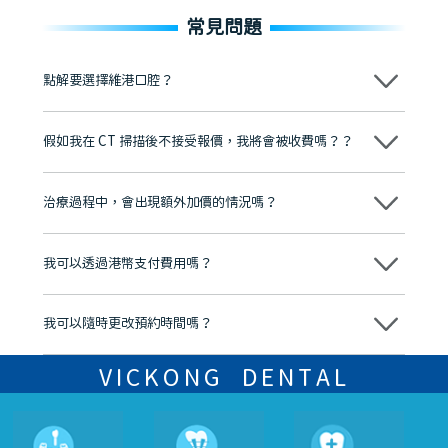
常見問題
點解要選擇維港口腔？
維港口腔踐行「醫道濟世」的大學校訓，各分院匯聚來自香港、內地的
博士碩士高資歷牙醫，十七年穩定開診。榮獲「2024香港企業領袖品
假如我在 CT 掃描後不接受報價，我將會被收費嗎？？
牌」、「2025香港企業領袖品牌」，是諾貝爾種植系統全球放心植牙中
心，香港新城電台與廣東衛視推薦品牌
不會！只要未開始實際服務之前，你不會被收取任何費用。
至今已服務超過三十個國家和地區的顧客，受到粵港澳大灣區及周邊城
市市民極高的口碑評價及信任推薦 珠海、深圳設有八大分院，香港亦設
治療過程中，會出現額外加價的情況嗎？
有咨詢及服務保障中心，有任何問題都可以隨時預約免費咨詢，讓人十
分放心
不會，治療前我們會詳細說明治療方案及對應的價錢，顧客同意並簽字
後，我們才會正式進行診療服務
我可以透過港幣支付費用嗎？
可以。維港口腔會按照當日匯率轉算收取費用，而匯率會及時告知客人
我可以隨時更改預約時間嗎？
可以，請盡早通過wechat或whatsapp聯絡我們，告知我們你原本預約
的時間及資料，並且重新預約的日期及時段
VICKONG DENTAL