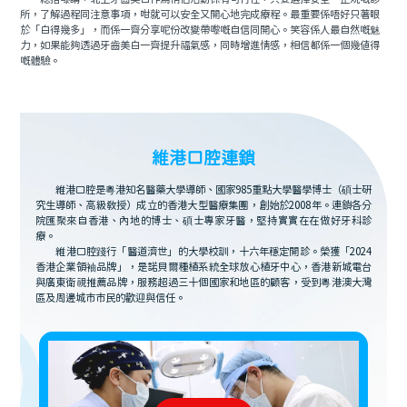
所，了解過程同注意事項，咁就可以安全又開心地完成療程。最重要係唔好只著眼
於「白得幾多」，而係一齊分享呢份改變帶嚟嘅自信同開心。笑容係人最自然嘅魅
力，如果能夠透過牙齒美白一齊提升福氣感，同時增進情感，相信都係一個幾值得
嘅體驗。
維港口腔連鎖
維港口腔是粵港知名醫藥大學導師、國家985重點大學醫學博士（碩士研
究生導師、高級教授）成立的香港大型醫療集團，創始於2008年。連鎖各分
院匯聚來自香港、內地的博士、碩士專家牙醫，堅持實實在在做好牙科診
療。
維港口腔踐行「醫道濟世」的大學校訓，十六年穩定開診。榮獲「2024
香港企業領袖品牌」，是諾貝爾種植系統全球放心植牙中心，香港新城電台
與廣東衛視推薦品牌，服務超過三十個國家和地區的顧客，受到粵港澳大灣
區及周邊城市市民的歡迎與信任。