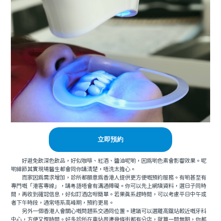
立即預約
好避免飲深色飲品，好似咖啡、紅酒、醬油呢啲，因爲啲色素會影響效果。呢
啲細節其實現場醫生都會同你講清楚，唔洗太擔心。
而家因爲需求增加，診所都願意爲香港人提供更方便嘅預約服務。有啲甚至有
專門嘅「港客專線」，講粵語唔會有溝通障礙。你可以先上網填資料，選日子同時
間，再收到確認信息，好似訂酒店咁簡單。若果真系趕時間，可以考慮平日中午或
者下午時段，通常唔系高峰期，預約更易。
另外一個香港人會關心嘅問題系交通同位置。建議可以選離高鐵站較近嘅牙科
中心，方便又慳時間。好多診所在車站周邊幾條街都有分店，就算一間無期，你都