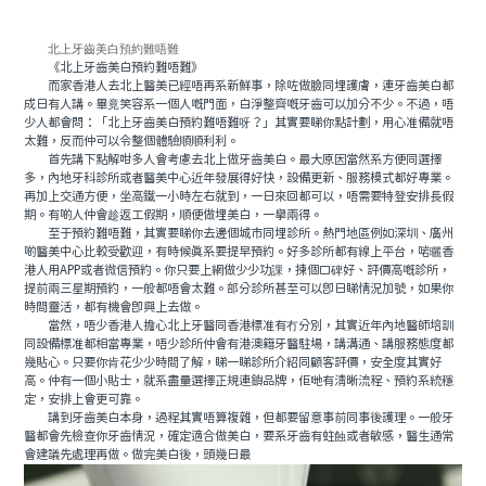
北上牙齒美白預約難唔難
《北上牙齒美白預約難唔難》
而家香港人去北上醫美已經唔再系新鮮事，除咗做臉同埋護膚，連牙齒美白都
成日有人講。畢竟笑容系一個人嘅門面，白淨整齊嘅牙齒可以加分不少。不過，唔
少人都會問：「北上牙齒美白預約難唔難呀？」其實要睇你點計劃，用心准備就唔
太難，反而仲可以令整個體驗順順利利。
首先講下點解咁多人會考慮去北上做牙齒美白。最大原因當然系方便同選擇
多，內地牙科診所或者醫美中心近年發展得好快，設備更新、服務模式都好專業。
再加上交通方便，坐高鐵一小時左右就到，一日來回都可以，唔需要特登安排長假
期。有啲人仲會趁返工假期，順便做埋美白，一舉兩得。
至于預約難唔難，其實要睇你去邊個城市同埋診所。熱門地區例如深圳、廣州
啲醫美中心比較受歡迎，有時候真系要提早預約。好多診所都有線上平台，啱曬香
港人用APP或者微信預約。你只要上網做少少功課，揀個口碑好、評價高嘅診所，
提前兩三星期預約，一般都唔會太難。部分診所甚至可以即日睇情況加號，如果你
時間靈活，都有機會即興上去做。
當然，唔少香港人擔心北上牙醫同香港標准有冇分別，其實近年內地醫師培訓
同設備標准都相當專業，唔少診所仲會有港澳籍牙醫駐場，講溝通、講服務態度都
幾貼心。只要你肯花少少時間了解，睇一睇診所介紹同顧客評價，安全度其實好
高。仲有一個小貼士，就系盡量選擇正規連鎖品牌，佢哋有清晰流程、預約系統穩
定，安排上會更可靠。
講到牙齒美白本身，過程其實唔算複雜，但都要留意事前同事後護理。一般牙
醫都會先檢查你牙齒情況，確定適合做美白，要系牙齒有蛀蝕或者敏感，醫生通常
會建議先處理再做。做完美白後，頭幾日最