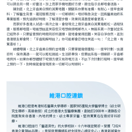
可以調去另一間，好靈活。加上而家手機地圖好方便，跟住指示去都唔會迷路。
講到底，北上牙齒美白預約其實唔難，關鍵系你要有准備、有耐心。提早查資
料、了解醫生背景、確認服務流程，一切都順利。唔好臨急決定，因爲醫美始終系
專業服務，預先協調好時間、了解清楚步驟，效果同滿意度都會更高。
而家好多香港人試過一兩次之後，會發現北上做牙齒美白其實幾輕松，過程快
捷，服務都唔錯。啱曬想靓返笑容但又唔想麻煩嘅都市人。無論系第一次嘗試定系
已經熟手，只要留意預約時間同診所選擇，就唔會覺得困難。笑容白淨自然，返到
香港朋友都會問：「牙齒點解咁靓？」你可能都會忍唔住笑返一句：「北上做，有
驚喜呀！」
總體嚟講，北上牙齒美白預約並唔難，只要掌握幾個重點——提早計劃、慎選
診所、保持溝通——就可以輕松搞掂。生活節奏快，但要靓系每一個細節，牙齒都
唔例外。如果你都想體驗下呢個方便又有效嘅方法，不妨下次計劃行程時，提早網
上預約一下，到時候就會發現原來一切都可以咁順利。
維港口腔連鎖
維港口腔是粵港知名醫藥大學導師、國家985重點大學醫學博士（碩士研
究生導師、高級教授）成立的香港大型醫療集團，創始於2008年。連鎖各分
院匯聚來自香港、內地的博士、碩士專家牙醫，堅持實實在在做好牙科診
療。
維港口腔踐行「醫道濟世」的大學校訓，十六年穩定開診。榮獲「2024
香港企業領袖品牌」，是諾貝爾種植系統全球放心植牙中心，香港新城電台