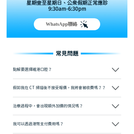
星期壹至星期日、公眾假期正常應診
9:30am-6:30pm
WhatsApp聯絡
常見問題
點解要選擇維港口腔？
維港口腔踐行「醫道濟世」的大學校訓，各分院匯聚來自香港、內地的
博士碩士高資歷牙醫，十七年穩定開診。榮獲「2024香港企業領袖品
假如我在 CT 掃描後不接受報價，我將會被收費嗎？？
牌」、「2025香港企業領袖品牌」，是諾貝爾種植系統全球放心植牙中
心，香港新城電台與廣東衛視推薦品牌
不會！只要未開始實際服務之前，你不會被收取任何費用。
至今已服務超過三十個國家和地區的顧客，受到粵港澳大灣區及周邊城
市市民極高的口碑評價及信任推薦 珠海、深圳設有八大分院，香港亦設
治療過程中，會出現額外加價的情況嗎？
有咨詢及服務保障中心，有任何問題都可以隨時預約免費咨詢，讓人十
分放心
不會，治療前我們會詳細說明治療方案及對應的價錢，顧客同意並簽字
後，我們才會正式進行診療服務
我可以透過港幣支付費用嗎？
可以。維港口腔會按照當日匯率轉算收取費用，而匯率會及時告知客人