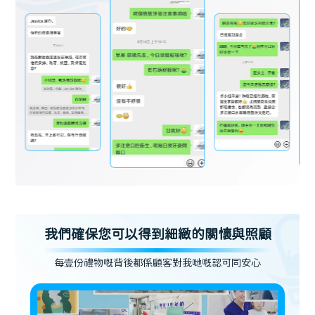
我們確保您可以得到細緻的關懷與照顧
每壹份禮物嘅背後都係顧客對我哋嘅認可同安心