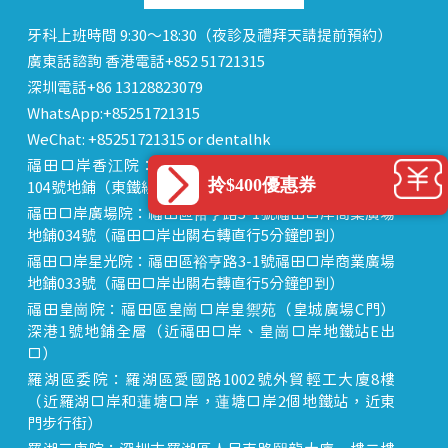
牙科上班時間 9:30～18:30（夜診及禮拜天請提前預約）
廣東話諮詢 香港電話+852 51721315
深圳電話+86 13128823079
WhatsApp:+85251721315
WeChat: +85251721315 or dentalhk
福田口岸香江院：福田區福田口岸正對面，海悅華城
拎$400優惠券
104號地鋪（東鐵線落馬洲站出關對面即到）
福田口岸廣場院：福田區裕亨路3-1號福田口岸商業廣場
地鋪034號（福田口岸出關右轉直行5分鐘即到）
福田口岸星光院：福田區裕亨路3-1號福田口岸商業廣場
地鋪033號（福田口岸出關右轉直行5分鐘即到）
福田皇崗院：福田區皇崗口岸皇禦苑（皇城廣場C門）
深港1號地鋪全層（近福田口岸、皇崗口岸地鐵站E出
口）
羅湖區委院：羅湖區愛國路1002號外貿輕工大廈8樓
（近羅湖口岸和蓮塘口岸，蓮塘口岸2個地鐵站，近東
門步行街）