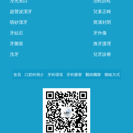
冷光美白
治蛀防蛀
超聲波潔牙
兒童正畸
噴砂潔牙
窩溝封閉
牙結石
牙外傷
牙菌斑
換牙護理
洗牙
兒牙診療
首頁
口腔科簡介
牙科環境
牙科榮譽
醫師團隊
聯絡方式