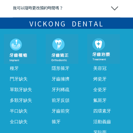
我可以隨時更改預約時間嗎？
可以，請盡早通過wechat或whatsapp聯絡我們，告知我們你原本預約
的時間及資料，並且重新預約的日期及時段
VICKONG DENTAL
種牙
隱形箍牙
美容冠
門牙缺失
牙齒擁擠
烤瓷牙
單顆牙缺失
牙列稀疏
全瓷牙
多顆牙缺失
前牙反頜
氟斑牙
半口缺失
牙齒前突
四環素牙
全口缺失
箍牙
活動義齒
牙貼面