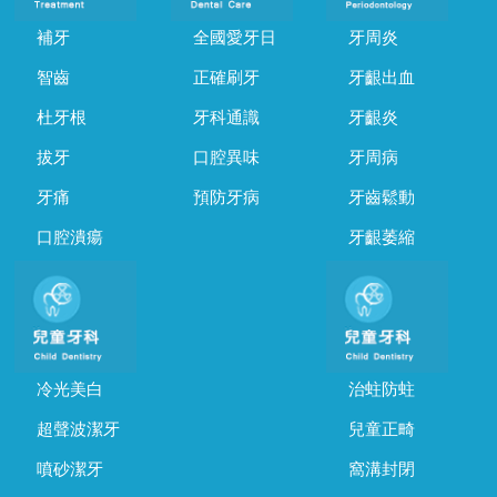
補牙
全國愛牙日
牙周炎
智齒
正確刷牙
牙齦出血
杜牙根
牙科通識
牙齦炎
拔牙
口腔異味
牙周病
牙痛
預防牙病
牙齒鬆動
口腔潰瘍
牙齦萎縮
冷光美白
治蛀防蛀
超聲波潔牙
兒童正畸
噴砂潔牙
窩溝封閉