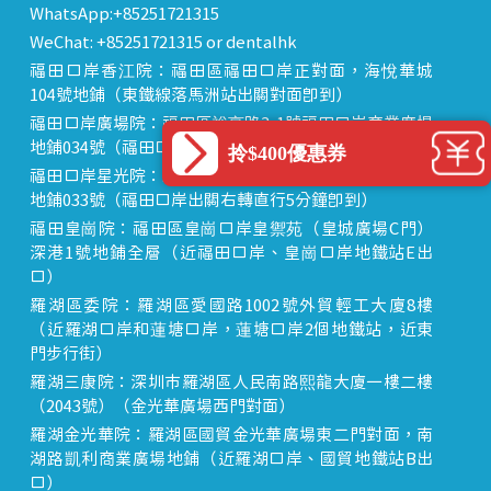
WhatsApp:+85251721315
WeChat: +85251721315 or dentalhk
福田口岸香江院：福田區福田口岸正對面，海悅華城
104號地鋪（東鐵線落馬洲站出關對面即到）
福田口岸廣場院：福田區裕亨路3-1號福田口岸商業廣場
地鋪034號（福田口岸出關右轉直行5分鐘即到）
拎$400優惠券
福田口岸星光院：福田區裕亨路3-1號福田口岸商業廣場
地鋪033號（福田口岸出關右轉直行5分鐘即到）
福田皇崗院：福田區皇崗口岸皇禦苑（皇城廣場C門）
深港1號地鋪全層（近福田口岸、皇崗口岸地鐵站E出
口）
羅湖區委院：羅湖區愛國路1002號外貿輕工大廈8樓
（近羅湖口岸和蓮塘口岸，蓮塘口岸2個地鐵站，近東
門步行街）
羅湖三康院：深圳市羅湖區人民南路熙龍大廈一樓二樓
（2043號）（金光華廣場西門對面）
羅湖金光華院：羅湖區國貿金光華廣場東二門對面，南
湖路凱利商業廣場地鋪（近羅湖口岸、國貿地鐵站B出
口）