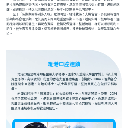
貼片崩角或脫落等情況，多與個別口腔環境、清潔習慣同咬合受力有關。選對適應
症、跟進複診、持之以恒做好清潔，基本可以顯著降低問題率。
至于「假期期間特別多人嗎」呢個問題，總結就係：大機會會，多到要等位同
排期都系合理預期，尤其長周末同兩地重疊假期。不過，避開尖峰、提早部署、選
點穩陣嘅診所同醫生，再配合實際口腔情況做選擇，整體流程一樣可以順順利利。
記住，靓笑容系長遠投資，唔系趕時間嘅項目；揀啱時機同做法，先至真系稱心合
拍。
維港口腔連鎖
維港口腔是粵港知名醫藥大學導師、國家985重點大學醫學博士（碩士研
究生導師、高級教授）成立的香港大型醫療集團，創始於2008年。連鎖各分
院匯聚來自香港、內地的博士、碩士專家牙醫，堅持實實在在做好牙科診
療。
維港口腔踐行「醫道濟世」的大學校訓，十六年穩定開診。榮獲「2024
香港企業領袖品牌」，是諾貝爾種植系統全球放心植牙中心，香港新城電台
與廣東衛視推薦品牌，服務超過三十個國家和地區的顧客，受到粵港澳大灣
區及周邊城市市民的歡迎與信任。