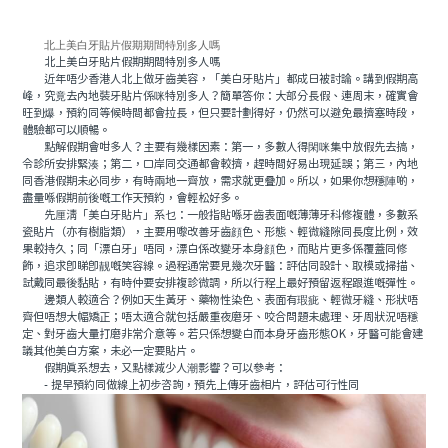
北上美白牙貼片假期期間特別多人嗎
北上美白牙貼片假期期間特別多人嗎
近年唔少香港人北上做牙齒美容，「美白牙貼片」都成日被討論。講到假期高
峰，究竟去內地裝牙貼片係咪特別多人？簡單答你：大部分長假、連周末，確實會
旺到爆，預約同等候時間都會拉長，但只要計劃得好，仍然可以避免最擠塞時段，
體驗都可以順暢。
點解假期會咁多人？主要有幾樣因素：第一，多數人得閑咪集中放假先去搞，
令診所安排緊湊；第二，口岸同交通都會較擠，趕時間好易出現延誤；第三，內地
同香港假期未必同步，有時兩地一齊放，需求就更疊加。所以，如果你想穩陣啲，
盡量喺假期前後嘅工作天預約，會輕松好多。
先厘清「美白牙貼片」系乜：一般指貼喺牙齒表面嘅薄薄牙科修複體，多數系
瓷貼片（亦有樹脂類），主要用嚟改善牙齒顔色、形態、輕微縫隙同長度比例，效
果較持久；同「漂白牙」唔同，漂白係改變牙本身顔色，而貼片更多係覆蓋同修
飾，追求即睇即靓嘅笑容線。過程通常要見幾次牙醫：評估同設計、取模或掃描、
試戴同最後黏貼，有時仲要安排複診微調，所以行程上最好預留返程跟進嘅彈性。
邊類人較適合？例如天生黃牙、藥物性染色、表面有瑕疵、輕微牙縫、形狀唔
齊但唔想大幅矯正；唔太適合就包括嚴重夜磨牙、咬合問題未處理、牙周狀況唔穩
定、對牙齒大量打磨非常介意等。若只係想變白而本身牙齒形態OK，牙醫可能會建
議其他美白方案，未必一定要貼片。
假期真系想去，又點樣減少人潮影響？可以參考：
- 提早預約同做線上初步咨詢，預先上傳牙齒相片，評估可行性同