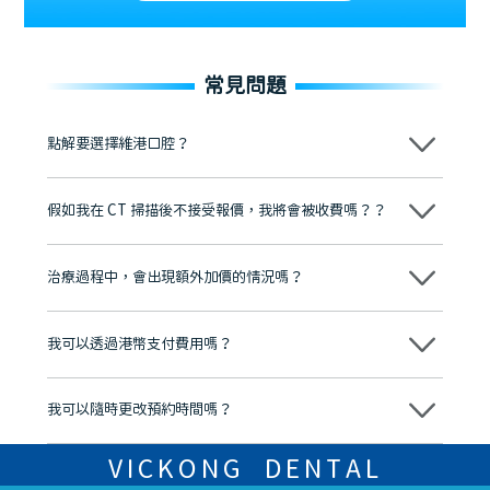
常見問題
點解要選擇維港口腔？
維港口腔踐行「醫道濟世」的大學校訓，各分院匯聚來自香港、內地的
博士碩士高資歷牙醫，十七年穩定開診。榮獲「2024香港企業領袖品
假如我在 CT 掃描後不接受報價，我將會被收費嗎？？
牌」、「2025香港企業領袖品牌」，是諾貝爾種植系統全球放心植牙中
心，香港新城電台與廣東衛視推薦品牌
不會！只要未開始實際服務之前，你不會被收取任何費用。
至今已服務超過三十個國家和地區的顧客，受到粵港澳大灣區及周邊城
市市民極高的口碑評價及信任推薦 珠海、深圳設有八大分院，香港亦設
治療過程中，會出現額外加價的情況嗎？
有咨詢及服務保障中心，有任何問題都可以隨時預約免費咨詢，讓人十
分放心
不會，治療前我們會詳細說明治療方案及對應的價錢，顧客同意並簽字
後，我們才會正式進行診療服務
我可以透過港幣支付費用嗎？
可以。維港口腔會按照當日匯率轉算收取費用，而匯率會及時告知客人
我可以隨時更改預約時間嗎？
可以，請盡早通過wechat或whatsapp聯絡我們，告知我們你原本預約
的時間及資料，並且重新預約的日期及時段
VICKONG DENTAL