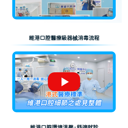
維港口腔醫療級器械消毒流程
維港口腔環境溫馨·舒適就診