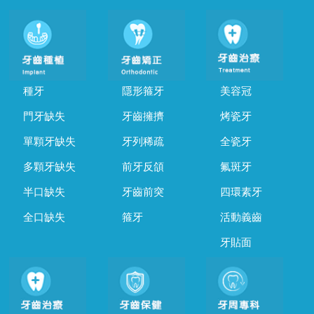
種牙
隱形箍牙
美容冠
門牙缺失
牙齒擁擠
烤瓷牙
單顆牙缺失
牙列稀疏
全瓷牙
多顆牙缺失
前牙反頜
氟斑牙
半口缺失
牙齒前突
四環素牙
全口缺失
箍牙
活動義齒
牙貼面