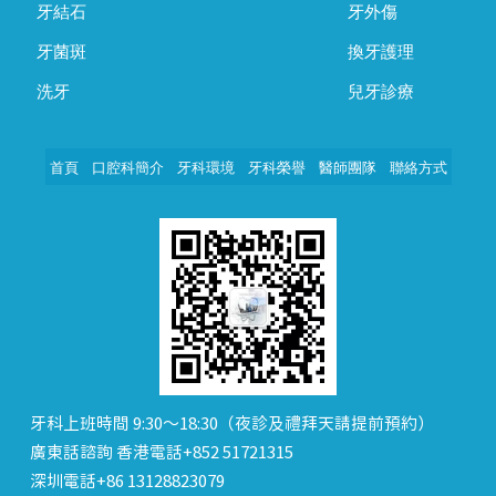
牙結石
牙外傷
牙菌斑
換牙護理
洗牙
兒牙診療
首頁
口腔科簡介
牙科環境
牙科榮譽
醫師團隊
聯絡方式
牙科上班時間 9:30～18:30（夜診及禮拜天請提前預約）
廣東話諮詢 香港電話+852 51721315
深圳電話+86 13128823079