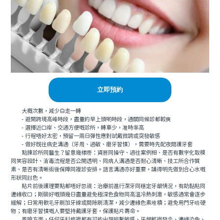
立即預約
大概次數，減少白走一轉
- 避開跨境高峰時段，盡量約早上頭啲時段，通關同候診都較爽
- 選擇近口岸、交通方便嘅診所，轉車少，准時率高
- 行程唔好太密，預留一兩日彈性應對試戴微調或突發敏感
- 做好既往病史溝通（牙周、過敏、磨牙習慣），需要時先配夜間護牙套
點揀診所同醫生？留意幾樣嘢：資曆同操守、過往案例相、是否有數字化取模
同笑容設計、消毒流程是否公開透明、同病人溝通是否耐心清晰、技工所合作質
素、是否有清晰術後保障同複診安排。語言溝通亦好重要，講得明先做到合心水嘅
形狀同顔色。
貼片前後護理要點都唔好忽視：治療前進行潔牙同穩定牙龈情況，有助黏貼同
邊緣收口；剛裝好嘅頭幾日盡量避免極深色食物同高溫冷熱刺激，敏感通常會逐步
緩解；日常用軟毛牙刷加牙線或間隙刷清潔，減少邊緣色素堆積；避免用門牙啃硬
物；有磨牙習慣嘅人要堅持戴護牙套，保護貼片壽命。
風險方面，任何牙科修複都有可能出現短暫敏感、牙龈輕微發炎、邊緣染色、