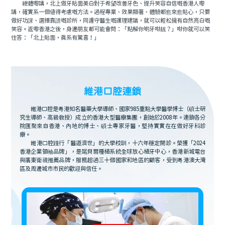
總體嚟講，北上做牙貼面美白對于希望改善牙色、提升笑容自信嘅香港人嚟
講，確實系一個值得考慮嘅方法。過程專業、效果顯著、體驗都愈來愈貼心，只要
做好功課、選擇靠譜嘅診所，同遵守醫生嘅護理建議，就可以輕松擁有自然亮白嘅
笑容。返嚟香港之後，身邊朋友都可能會問：「點解你啲牙咁靓？」咁你就可以笑
住答：「北上貼面，真系有驚喜！」
維港口腔連鎖
維港口腔是粵港知名醫藥大學導師、國家985重點大學醫學博士（碩士研
究生導師、高級教授）成立的香港大型醫療集團，創始於2008年。連鎖各分
院匯聚來自香港、內地的博士、碩士專家牙醫，堅持實實在在做好牙科診
療。
維港口腔踐行「醫道濟世」的大學校訓，十六年穩定開診。榮獲「2024
香港企業領袖品牌」，是諾貝爾種植系統全球放心植牙中心，香港新城電台
與廣東衛視推薦品牌，服務超過三十個國家和地區的顧客，受到粵港澳大灣
區及周邊城市市民的歡迎與信任。