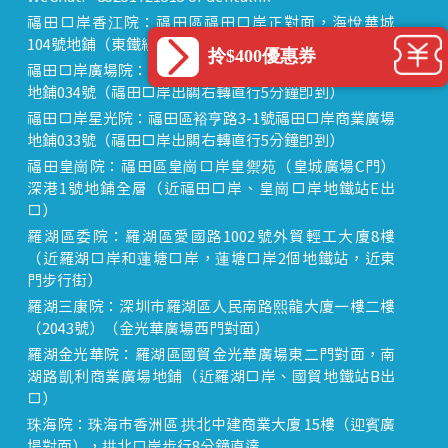
福田口岸香江院：福田區福田口岸正對面，海悅華城
104號地鋪（東鐵線落馬洲站出關對面即到）
拎$400優惠券
福田口岸廣場院：福田區裕亨路3-1號福田口岸商業廣場
地鋪034號（福田口岸出關右轉直行5分鐘即到）
福田口岸星光院：福田區裕亨路3-1號福田口岸商業廣場
地鋪033號（福田口岸出關右轉直行5分鐘即到）
福田皇崗院：福田區皇崗口岸皇禦苑（皇城廣場C門）
深港1號地鋪全層（近福田口岸、皇崗口岸地鐵站E出
口）
羅湖區委院：羅湖區愛國路1002號外貿輕工大廈8樓
（近羅湖口岸和蓮塘口岸，蓮塘口岸2個地鐵站，近東
門步行街）
羅湖三康院：深圳市羅湖區人民南路熙龍大廈一樓二樓
（2043號）（金光華廣場西門對面）
羅湖金光華院：羅湖區國貿金光華廣場東二門對面，南
湖路凱利商業廣場地鋪（近羅湖口岸、國貿地鐵站B出
口）
珠海院：珠海市香洲區 拱北中建商業大廈 15樓（迎賓廣
場對面），拱北口岸步行8分鐘直達