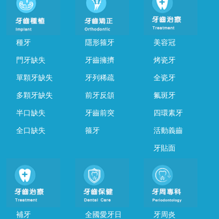
種牙
隱形箍牙
美容冠
門牙缺失
牙齒擁擠
烤瓷牙
單顆牙缺失
牙列稀疏
全瓷牙
多顆牙缺失
前牙反頜
氟斑牙
半口缺失
牙齒前突
四環素牙
全口缺失
箍牙
活動義齒
牙貼面
補牙
全國愛牙日
牙周炎