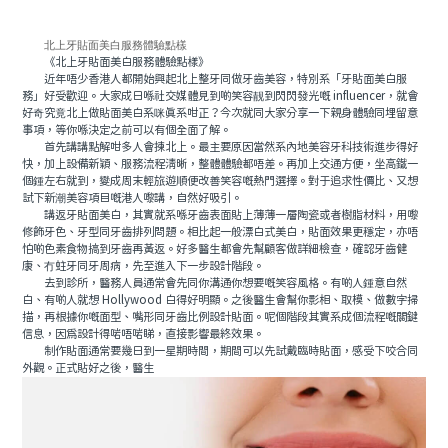
北上牙貼面美白服務體驗點樣
《北上牙貼面美白服務體驗點樣》
近年唔少香港人都開始興起北上整牙同做牙齒美容，特別系「牙貼面美白服
務」好受歡迎。大家成日喺社交媒體見到啲笑容靓到閃閃發光嘅 influencer，就會
好奇究竟北上做貼面美白系咪真系咁正？今次就同大家分享一下親身體驗同埋留意
事項，等你喺決定之前可以有個全面了解。
首先講講點解咁多人會揀北上。最主要原因當然系內地美容牙科技術進步得好
快，加上設備新穎、服務流程清晰，整體體驗都唔差。再加上交通方便，坐高鐵一
個鍾左右就到，變成周末輕旅遊順便改善笑容嘅熱門選擇。對于追求性價比、又想
試下新潮美容項目嘅港人嚟講，自然好吸引。
講返牙貼面美白，其實就系喺牙齒表面貼上薄薄一層陶瓷或者樹脂材料，用嚟
修飾牙色、牙型同牙齒排列問題。相比起一般漂白式美白，貼面效果更穩定，亦唔
怕啲色素食物搞到牙齒再黃返。好多醫生都會先幫顧客做詳細檢查，確認牙齒健
康、冇蛀牙同牙周病，先至進入下一步設計階段。
去到診所，醫務人員通常會先同你溝通你想要嘅笑容風格。有啲人鍾意自然
白、有啲人就想 Hollywood 白得好明顯。之後醫生會幫你影相、取模、做數字掃
描，再根據你嘅面型、嘴形同牙齒比例設計貼面。呢個階段其實系成個流程嘅關鍵
信息，因爲設計得啱唔啱睇，直接影響最終效果。
制作貼面通常要幾日到一星期時間，期間可以先試戴臨時貼面，感受下咬合同
外觀。正式貼好之後，醫生