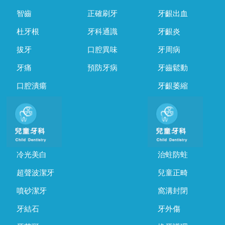
智齒
正確刷牙
牙齦出血
杜牙根
牙科通識
牙齦炎
拔牙
口腔異味
牙周病
牙痛
預防牙病
牙齒鬆動
口腔潰瘍
牙齦萎縮
冷光美白
治蛀防蛀
超聲波潔牙
兒童正畸
噴砂潔牙
窩溝封閉
牙結石
牙外傷