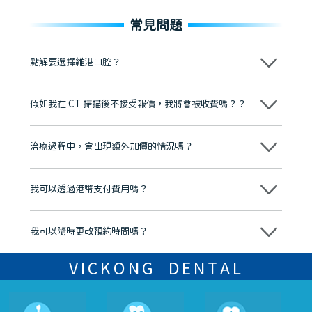
常見問題
點解要選擇維港口腔？
維港口腔踐行「醫道濟世」的大學校訓，各分院匯聚來自香港、內地的
博士碩士高資歷牙醫，十七年穩定開診。榮獲「2024香港企業領袖品
假如我在 CT 掃描後不接受報價，我將會被收費嗎？？
牌」、「2025香港企業領袖品牌」，是諾貝爾種植系統全球放心植牙中
心，香港新城電台與廣東衛視推薦品牌
不會！只要未開始實際服務之前，你不會被收取任何費用。
至今已服務超過三十個國家和地區的顧客，受到粵港澳大灣區及周邊城
市市民極高的口碑評價及信任推薦 珠海、深圳設有八大分院，香港亦設
治療過程中，會出現額外加價的情況嗎？
有咨詢及服務保障中心，有任何問題都可以隨時預約免費咨詢，讓人十
分放心
不會，治療前我們會詳細說明治療方案及對應的價錢，顧客同意並簽字
後，我們才會正式進行診療服務
我可以透過港幣支付費用嗎？
可以。維港口腔會按照當日匯率轉算收取費用，而匯率會及時告知客人
我可以隨時更改預約時間嗎？
可以，請盡早通過wechat或whatsapp聯絡我們，告知我們你原本預約
的時間及資料，並且重新預約的日期及時段
VICKONG DENTAL