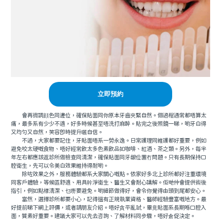
立即預約
會再微調顔色同邊位，確保貼面同你原本牙齒夾緊自然。個過程通常都唔算太
痛，最多系有少少不適，好多時候甚至唔洗打麻醉。貼完之後照鏡一睇，啲牙白得
又均勻又自然，笑容即時提升曬自信。
不過，大家都要記住，牙貼面唔系一勞永逸。日常護理同維護都好重要，例如
避免咬太硬嘅食物、唔好經常飲太多色素飲品如咖啡、紅酒、茶之類。另外，每半
年左右都應該返診所做檢查同清潔，確保貼面同牙龈位置冇問題。只有長期保持口
腔衛生，先可以令美白效果維持得耐啲。
除咗效果之外，服務體驗都系大家關心嘅點。依家好多北上診所都好注重環境
同客戶體驗，等候區舒適、用具幹淨衛生、醫生又會耐心講解。佢哋仲會提供術後
指引，例如點樣清潔、乜嘢要避免。啲細節做得好，會令你覺得由頭到尾都安心。
當然，選擇診所都要小心，記得搵有正規執業資格、醫師經驗豐富嘅地方。最
好提前睇下網上評價，或者請朋友介紹。唔好貪平亂試，畢竟貼面系長期喺口腔入
面，質素好重要。建議大家可以先去咨詢、了解材料同步驟，唔好倉促決定。