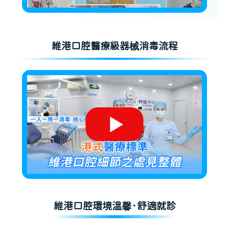
維港口腔醫療級器械消毒流程
維港口腔環境溫馨·舒適就診