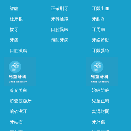
智齒
正確刷牙
牙齦出血
杜牙根
牙科通識
牙齦炎
拔牙
口腔異味
牙周病
牙痛
預防牙病
牙齒鬆動
口腔潰瘍
牙齦萎縮
冷光美白
治蛀防蛀
超聲波潔牙
兒童正畸
噴砂潔牙
窩溝封閉
牙結石
牙外傷