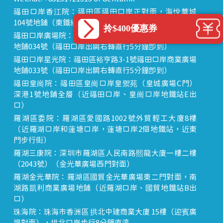
福田口岸香江院：福田區福田口岸正對面，海悅華城
104號地鋪（東鐵線落馬洲站出關對面即到）
拎$400優惠券
福田口岸廣場院：福田區裕亨路3-1號福田口岸商業廣場
地鋪034號（福田口岸出關右轉直行5分鐘即到）
福田口岸星光院：福田區裕亨路3-1號福田口岸商業廣場
地鋪033號（福田口岸出關右轉直行5分鐘即到）
福田皇崗院：福田區皇崗口岸皇禦苑（皇城廣場C門）
深港1號地鋪全層（近福田口岸、皇崗口岸地鐵站E出
口）
羅湖區委院：羅湖區愛國路1002號外貿輕工大廈8樓
（近羅湖口岸和蓮塘口岸，蓮塘口岸2個地鐵站，近東
門步行街）
羅湖三康院：深圳市羅湖區人民南路熙龍大廈一樓二樓
（2043號）（金光華廣場西門對面）
羅湖金光華院：羅湖區國貿金光華廣場東二門對面，南
湖路凱利商業廣場地鋪（近羅湖口岸、國貿地鐵站B出
口）
珠海院：珠海市香洲區 拱北中建商業大廈 15樓（迎賓廣