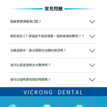
常見問題
點解要選擇維港口腔？
維港口腔踐行「醫道濟世」的大學校訓，各分院匯聚來自香港、內地的
博士碩士高資歷牙醫，十七年穩定開診。榮獲「2024香港企業領袖品
假如我在 CT 掃描後不接受報價，我將會被收費嗎？？
牌」、「2025香港企業領袖品牌」，是諾貝爾種植系統全球放心植牙中
心，香港新城電台與廣東衛視推薦品牌
不會！只要未開始實際服務之前，你不會被收取任何費用。
至今已服務超過三十個國家和地區的顧客，受到粵港澳大灣區及周邊城
市市民極高的口碑評價及信任推薦 珠海、深圳設有八大分院，香港亦設
治療過程中，會出現額外加價的情況嗎？
有咨詢及服務保障中心，有任何問題都可以隨時預約免費咨詢，讓人十
分放心
不會，治療前我們會詳細說明治療方案及對應的價錢，顧客同意並簽字
後，我們才會正式進行診療服務
我可以透過港幣支付費用嗎？
可以。維港口腔會按照當日匯率轉算收取費用，而匯率會及時告知客人
我可以隨時更改預約時間嗎？
可以，請盡早通過wechat或whatsapp聯絡我們，告知我們你原本預約
的時間及資料，並且重新預約的日期及時段
VICKONG DENTAL