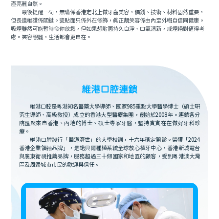
直亮麗自然。
最後提醒一句，無論係香港定北上做牙齒美容，價錢、技術、材料固然重要，
但長遠維護係關鍵。瓷貼面只係外在修飾，真正靚笑容係由內至外嘅自信同健康。
吸煙雖然可能暫時令你放鬆，但如果想貼面持久白淨、口氣清新，戒煙絕對值得考
慮。笑容靚麗，生活都會更自在。
維港口腔連鎖
維港口腔是粵港知名醫藥大學導師、國家985重點大學醫學博士（碩士研
究生導師、高級教授）成立的香港大型醫療集團，創始於2008年。連鎖各分
院匯聚來自香港、內地的博士、碩士專家牙醫，堅持實實在在做好牙科診
療。
維港口腔踐行「醫道濟世」的大學校訓，十六年穩定開診。榮獲「2024
香港企業領袖品牌」，是諾貝爾種植系統全球放心植牙中心，香港新城電台
與廣東衛視推薦品牌，服務超過三十個國家和地區的顧客，受到粵港澳大灣
區及周邊城市市民的歡迎與信任。