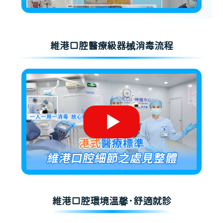
維港口腔醫療級器械消毒流程
維港口腔環境溫馨·舒適就診