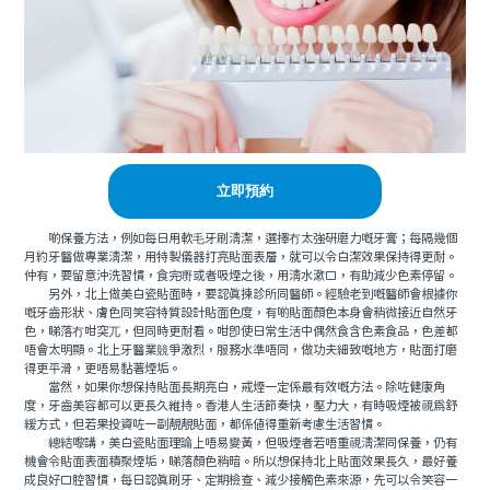
立即預約
啲保養方法，例如每日用軟毛牙刷清潔，選擇冇太強研磨力嘅牙膏；每隔幾個
月約牙醫做專業清潔，用特製儀器打亮貼面表層，就可以令白潔效果保持得更耐。
仲有，要留意沖洗習慣，食完嘢或者吸煙之後，用清水漱口，有助減少色素停留。
另外，北上做美白瓷貼面時，要認真揀診所同醫師。經驗老到嘅醫師會根據你
嘅牙齒形狀、膚色同笑容特質設計貼面色度，有啲貼面顏色本身會稍微接近自然牙
色，睇落冇咁突兀，但同時更耐看。咁即使日常生活中偶然食含色素食品，色差都
唔會太明顯。北上牙醫業競爭激烈，服務水準唔同，做功夫細致嘅地方，貼面打磨
得更平滑，更唔易黏著煙垢。
當然，如果你想保持貼面長期亮白，戒煙一定係最有效嘅方法。除咗健康角
度，牙齒美容都可以更長久維持。香港人生活節奏快，壓力大，有時吸煙被視為舒
緩方式，但若果投資咗一副靚靚貼面，都係值得重新考慮生活習慣。
總結嚟講，美白瓷貼面理論上唔易變黃，但吸煙者若唔重視清潔同保養，仍有
機會令貼面表面積聚煙垢，睇落顏色稍暗。所以想保持北上貼面效果長久，最好養
成良好口腔習慣，每日認真刷牙、定期檢查、減少接觸色素來源，先可以令笑容一