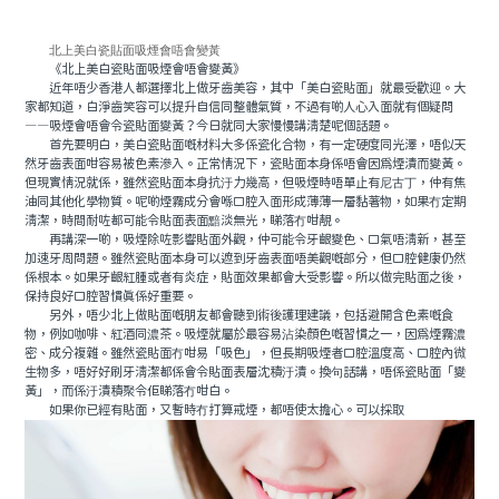
北上美白瓷貼面吸煙會唔會變黃
《北上美白瓷貼面吸煙會唔會變黃》
近年唔少香港人都選擇北上做牙齒美容，其中「美白瓷貼面」就最受歡迎。大
家都知道，白淨齒笑容可以提升自信同整體氣質，不過有啲人心入面就有個疑問
——吸煙會唔會令瓷貼面變黃？今日就同大家慢慢講清楚呢個話題。
首先要明白，美白瓷貼面嘅材料大多係瓷化合物，有一定硬度同光澤，唔似天
然牙齒表面咁容易被色素滲入。正常情況下，瓷貼面本身係唔會因爲煙漬而變黃。
但現實情況就係，雖然瓷貼面本身抗汙力幾高，但吸煙時唔單止有尼古丁，仲有焦
油同其他化學物質。呢啲煙霧成分會喺口腔入面形成薄薄一層黏著物，如果冇定期
清潔，時間耐咗都可能令貼面表面黯淡無光，睇落冇咁靚。
再講深一啲，吸煙除咗影響貼面外觀，仲可能令牙齦變色、口氣唔清新，甚至
加速牙周問題。雖然瓷貼面本身可以遮到牙齒表面唔美觀嘅部分，但口腔健康仍然
係根本。如果牙齦紅腫或者有炎症，貼面效果都會大受影響。所以做完貼面之後，
保持良好口腔習慣真係好重要。
另外，唔少北上做貼面嘅朋友都會聽到術後護理建議，包括避開含色素嘅食
物，例如咖啡、紅酒同濃茶。吸煙就屬於最容易沾染顏色嘅習慣之一，因為煙霧濃
密、成分複雜。雖然瓷貼面冇咁易「吸色」，但長期吸煙者口腔溫度高、口腔內微
生物多，唔好好刷牙清潔都係會令貼面表層沈積汙漬。換句話講，唔係瓷貼面「變
黃」，而係汙漬積聚令佢睇落冇咁白。
如果你已經有貼面，又暫時冇打算戒煙，都唔使太擔心。可以採取