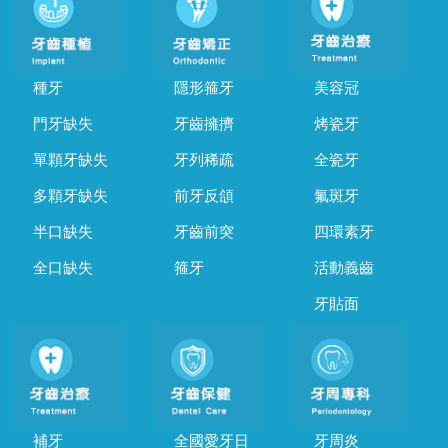
種牙
隱形箍牙
美容冠
門牙缺失
牙齒擁擠
烤瓷牙
單顆牙缺失
牙列稀疏
全瓷牙
多顆牙缺失
前牙反頜
氟斑牙
半口缺失
牙齒前突
四環素牙
全口缺失
箍牙
活動義齒
牙貼面
補牙
全國愛牙日
牙周炎