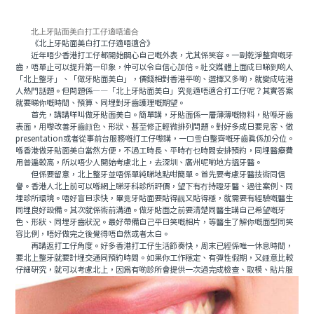
北上牙貼面美白打工仔適唔適合
《北上牙貼面美白打工仔適唔適合》
近年唔少香港打工仔都開始關心自己嘅外表，尤其係笑容。一副乾淨整齊嘅牙
齒，唔單止可以提升第一印象，仲可以令自信心加倍。社交媒體上面成日睇到啲人
「北上整牙」、「做牙貼面美白」，價錢相對香港平啲、選擇又多啲，就變成咗港
人熱門話題。但問題係——「北上牙貼面美白」究竟適唔適合打工仔呢？其實答案
就要睇你嘅時間、預算、同埋對牙齒護理嘅期望。
首先，講講咩叫做牙貼面美白。簡單講，牙貼面係一層薄薄嘅物料，貼喺牙齒
表面，用嚟改善牙齒顔色、形狀、甚至修正輕微排列問題。對好多成日要見客、做
presentation或者從事前台服務嘅打工仔嚟講，一口雪白整齊嘅牙齒真係加分位。
喺香港做牙貼面美白當然方便，不過工時長、平時冇乜時間安排預約，同埋醫療費
用普遍較高，所以唔少人開始考慮北上，去深圳、廣州呢啲地方搵牙醫。
但係要留意，北上整牙並唔係單純睇地點咁簡單。首先要考慮牙醫技術同信
譽。香港人北上前可以喺網上睇牙科診所評價，望下有冇持證牙醫、過往案例、同
埋診所環境。唔好盲目求快，畢竟牙貼面要貼得靓又貼得穩，就需要有經驗嘅醫生
同埋良好設備。其次就係術前溝通。做牙貼面之前要清楚同醫生講自己希望嘅牙
色、形狀、同埋牙齒狀況。最好帶備自己平日笑嘅相片，等醫生了解你嘅面型同笑
容比例，唔好做完之後覺得唔自然或者太白。
再講返打工仔角度。好多香港打工仔生活節奏快，周末已經係唯一休息時間，
要北上整牙就要計埋交通同預約時間。如果你工作穩定、有彈性假期，又鍾意比較
仔細研究，就可以考慮北上，因爲有啲診所會提供一次過完成檢查、取模、貼片服