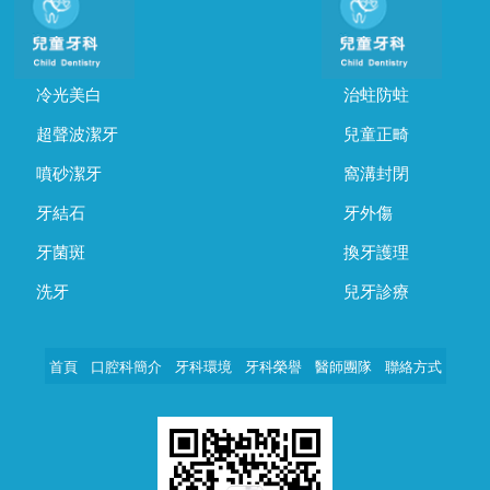
冷光美白
治蛀防蛀
超聲波潔牙
兒童正畸
噴砂潔牙
窩溝封閉
牙結石
牙外傷
牙菌斑
換牙護理
洗牙
兒牙診療
首頁
口腔科簡介
牙科環境
牙科榮譽
醫師團隊
聯絡方式