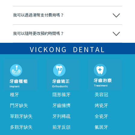
分放心
不會，治療前我們會詳細說明治療方案及對應的價錢，顧客同意並簽字
後，我們才會正式進行診療服務
我可以透過港幣支付費用嗎？
可以。維港口腔會按照當日匯率轉算收取費用，而匯率會及時告知客人
我可以隨時更改預約時間嗎？
可以，請盡早通過wechat或whatsapp聯絡我們，告知我們你原本預約
的時間及資料，並且重新預約的日期及時段
VICKONG DENTAL
種牙
隱形箍牙
美容冠
門牙缺失
牙齒擁擠
烤瓷牙
單顆牙缺失
牙列稀疏
全瓷牙
多顆牙缺失
前牙反頜
氟斑牙