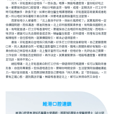
另外，牙貼面美白並唔係「一勞永逸」嘅事。無論喺邊度做，當你貼好咗之
後，都要保持良好口腔習慣，例如少啲飲濃茶、咖啡、戒煙、定期洗牙。打工仔平
時可能應酬多、飲食不定，如果冇跟住醫生嘅護理建議，牙貼面就容易變黃或者鬆
脫。所以唔好淨係著眼于美白效果，仲要考慮長期保養同生活習慣。
而家有唔少人都會問：「北上真係平好多，係咪冇風險呢？」其實風險唔一定
係價錢問題，而係溝通、標准同售後。北上診所服務質素參差，有啲真係國際化水
准，有啲就普通。打工仔喺香港咁忙，要確保自己去嘅診所有透明流程，而唔係一
味求快。建議可以先去做檢查或咨詢，睇嚇醫生態度、診所環境、同埋有沒有清楚
解釋程序。信任感唔夠，就算價錢吸引，都未必值得冒險。
最後，牙貼面美白並唔係只爲外觀。好多打工仔做完後都發現，自己更願意開
口笑、同人溝通更自然。呢種正面影響對工作表現、職場人際關系都好有幫助。如
果你對自己笑容唔太滿意，北上整牙當然可以考慮，但唔好急。先評估自己需要、
工作安排、同埋能否定期回診，再作決定。其實最緊要係，唔論喺邊度整，都要做
足功課、保持平常心。
總括嚟講，北上牙貼面美白對打工仔係一個值得研究嘅選擇，佢可以幫助改善
形象、自信同專業感。但係適唔適合你，要睇你時間安排、生活習慣同後續維護能
力。唔好盲目跟風，反而應該睇清楚自己要嘅係「持久效果」定「即刻靓靓」。只
要有正確心態、選到靠譜牙醫，無論喺香港定北上，都可以笑得自然又自信。
維港口腔連鎖
維港口腔是粵港知名醫藥大學導師、國家985重點大學醫學博士（碩士研