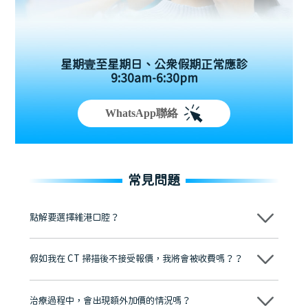
星期壹至星期日、公眾假期正常應診
9:30am-6:30pm
WhatsApp聯絡
常見問題
點解要選擇維港口腔？
維港口腔踐行「醫道濟世」的大學校訓，各分院匯聚來自香港、內地的
博士碩士高資歷牙醫，十七年穩定開診。榮獲「2024香港企業領袖品
假如我在 CT 掃描後不接受報價，我將會被收費嗎？？
牌」、「2025香港企業領袖品牌」，是諾貝爾種植系統全球放心植牙中
心，香港新城電台與廣東衛視推薦品牌
不會！只要未開始實際服務之前，你不會被收取任何費用。
至今已服務超過三十個國家和地區的顧客，受到粵港澳大灣區及周邊城
市市民極高的口碑評價及信任推薦 珠海、深圳設有八大分院，香港亦設
治療過程中，會出現額外加價的情況嗎？
有咨詢及服務保障中心，有任何問題都可以隨時預約免費咨詢，讓人十