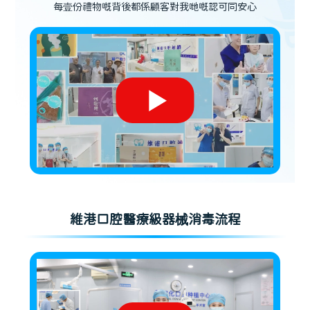
每壹份禮物嘅背後都係顧客對我哋嘅認可同安心
維港口腔醫療級器械消毒流程