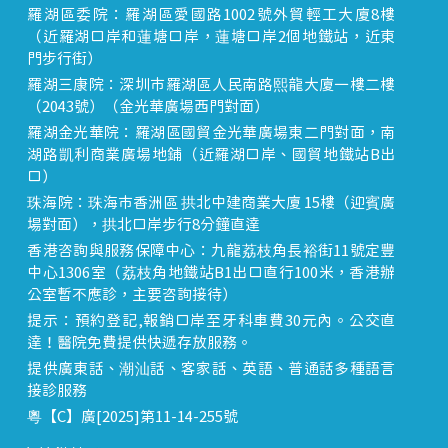
羅湖區委院：羅湖區愛國路1002號外貿輕工大廈8樓
（近羅湖口岸和蓮塘口岸，蓮塘口岸2個地鐵站，近東
門步行街）
羅湖三康院：深圳市羅湖區人民南路熙龍大廈一樓二樓
（2043號）（金光華廣場西門對面）
羅湖金光華院：羅湖區國貿金光華廣場東二門對面，南
湖路凱利商業廣場地鋪（近羅湖口岸、國貿地鐵站B出
口）
珠海院：珠海市香洲區 拱北中建商業大廈 15樓（迎賓廣
場對面），拱北口岸步行8分鐘直達
香港咨詢與服務保障中心：九龍荔枝角長裕街11號定豐
中心1306室（荔枝角地鐵站B1出口直行100米，香港辦
公室暫不應診，主要咨詢接待）
提示：預約登記,報銷口岸至牙科車費30元內。公交直
達！醫院免費提供快遞存放服務。
提供廣東話、潮汕話、客家話、英語、普通話多種語言
接診服務
粵【C】廣[2025]第11-14-255號