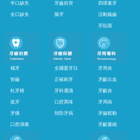
半口缺失
牙齒前突
四環素牙
全口缺失
箍牙
活動義齒
牙貼面
補牙
全國愛牙日
牙周炎
智齒
正確刷牙
牙齦出血
杜牙根
牙科通識
牙齦炎
拔牙
口腔異味
牙周病
牙痛
預防牙病
牙齒鬆動
口腔潰瘍
牙齦萎縮