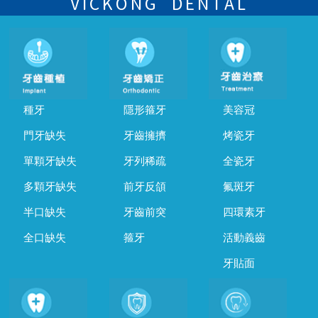
VICKONG DENTAL
種牙
隱形箍牙
美容冠
門牙缺失
牙齒擁擠
烤瓷牙
單顆牙缺失
牙列稀疏
全瓷牙
多顆牙缺失
前牙反頜
氟斑牙
半口缺失
牙齒前突
四環素牙
全口缺失
箍牙
活動義齒
牙貼面