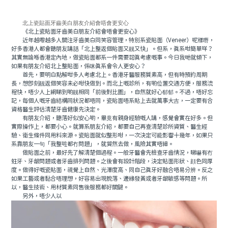
北上瓷貼面牙齒美白朋友介紹會唔會更安心
《北上瓷貼面牙齒美白朋友介紹會唔會更安心》
近年越嚟越多人關注牙齒美白同笑容管理，特別系瓷貼面（Veneer）呢樣嘢，
好多香港人都會聽朋友講話「北上整返個貼面又靓又快」。但系，真系咁簡單咩？
其實無論喺香港定內地，做瓷貼面都系一件需要認真考慮嘅事。今日我哋就傾下，
如果有朋友介紹北上整貼面，係咪真系會令人更安心？
首先，要明白點解咁多人考慮北上。香港牙醫服務質素高，但有時預約周期
長，想即刻靓返個笑容未必咁快做到。而北上嘅診所，有啲位置交通方便，服務流
程快，唔少人上網睇到啲靓相同「前後對比圖」，自然就好心郁郁。不過，唔好忘
記，每個人嘅牙齒結構同狀況都唔同，瓷貼面唔系貼上去就萬事大吉，一定要有合
資格醫生評估清楚牙齒健康先決定。
有朋友介紹，聽落好似安心啲，畢竟有親身經驗嘅人講，感覺會實在好多。但
實際操作上，都要小心。就算系朋友介紹，都要自己再查清楚診所資質、醫生經
驗、衛生條件同用料來源。瓷貼面就似整形咁，一次決定可能影響十幾年，如果只
系靠朋友一句「我整咗都冇問題」，就貿然去做，風險其實唔細。
做貼面之前，最好先了解清楚個過程。一般牙醫會先檢查牙齒情況，睇嚇有冇
蛀牙、牙龈問題或者牙齒排列問題。之後會有設計階段，決定貼面形狀、顔色同厚
度。做得好嘅瓷貼面，視覺上自然、光澤度高、同自己真牙好融合唔易分辨。反之
如果工藝或者黏合唔理想，好容易出現脫落、邊緣發黃或者牙龈敏感等問題。所
以，醫生技術、用材質素同售後服務都好關鍵。
另外，唔少人以