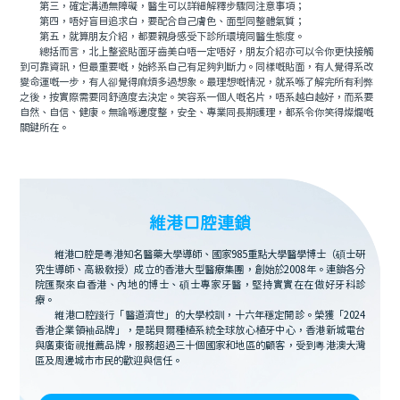
第三，確定溝通無障礙，醫生可以詳細解釋步驟同注意事項；
第四，唔好盲目追求白，要配合自己膚色、面型同整體氣質；
第五，就算朋友介紹，都要親身感受下診所環境同醫生態度。
總括而言，北上整瓷貼面牙齒美白唔一定唔好，朋友介紹亦可以令你更快接觸
到可靠資訊，但最重要嘅，始終系自己有足夠判斷力。同樣嘅貼面，有人覺得系改
變命運嘅一步，有人卻覺得麻煩多過想象。最理想嘅情況，就系喺了解完所有利弊
之後，按實際需要同舒適度去決定。笑容系一個人嘅名片，唔系越白越好，而系要
自然、自信、健康。無論喺邊度整，安全、專業同長期護理，都系令你笑得燦爛嘅
關鍵所在。
維港口腔連鎖
維港口腔是粵港知名醫藥大學導師、國家985重點大學醫學博士（碩士研
究生導師、高級教授）成立的香港大型醫療集團，創始於2008年。連鎖各分
院匯聚來自香港、內地的博士、碩士專家牙醫，堅持實實在在做好牙科診
療。
維港口腔踐行「醫道濟世」的大學校訓，十六年穩定開診。榮獲「2024
香港企業領袖品牌」，是諾貝爾種植系統全球放心植牙中心，香港新城電台
與廣東衛視推薦品牌，服務超過三十個國家和地區的顧客，受到粵港澳大灣
區及周邊城市市民的歡迎與信任。