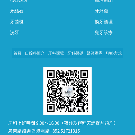
牙結石
牙外傷
牙菌斑
換牙護理
洗牙
兒牙診療
首頁
口腔科簡介
牙科環境
牙科榮譽
醫師團隊
聯絡方式
牙科上班時間 9:30～18:30（夜診及禮拜天請提前預約）
廣東話諮詢 香港電話+852 51721315