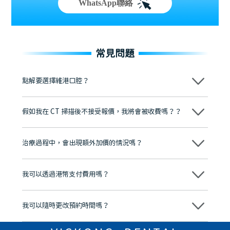
WhatsApp聯絡
常見問題
點解要選擇維港口腔？
維港口腔踐行「醫道濟世」的大學校訓，各分院匯聚來自香港、內地的
博士碩士高資歷牙醫，十七年穩定開診。榮獲「2024香港企業領袖品
假如我在 CT 掃描後不接受報價，我將會被收費嗎？？
牌」、「2025香港企業領袖品牌」，是諾貝爾種植系統全球放心植牙中
心，香港新城電台與廣東衛視推薦品牌
不會！只要未開始實際服務之前，你不會被收取任何費用。
至今已服務超過三十個國家和地區的顧客，受到粵港澳大灣區及周邊城
市市民極高的口碑評價及信任推薦 珠海、深圳設有八大分院，香港亦設
治療過程中，會出現額外加價的情況嗎？
有咨詢及服務保障中心，有任何問題都可以隨時預約免費咨詢，讓人十
分放心
不會，治療前我們會詳細說明治療方案及對應的價錢，顧客同意並簽字
後，我們才會正式進行診療服務
我可以透過港幣支付費用嗎？
可以。維港口腔會按照當日匯率轉算收取費用，而匯率會及時告知客人
我可以隨時更改預約時間嗎？
可以，請盡早通過wechat或whatsapp聯絡我們，告知我們你原本預約
的時間及資料，並且重新預約的日期及時段