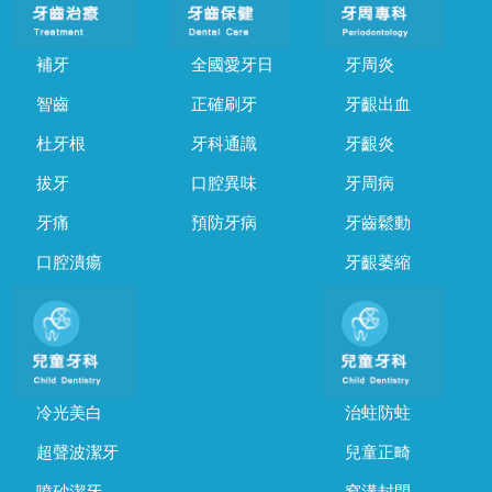
補牙
全國愛牙日
牙周炎
智齒
正確刷牙
牙齦出血
杜牙根
牙科通識
牙齦炎
拔牙
口腔異味
牙周病
牙痛
預防牙病
牙齒鬆動
口腔潰瘍
牙齦萎縮
冷光美白
治蛀防蛀
超聲波潔牙
兒童正畸
噴砂潔牙
窩溝封閉