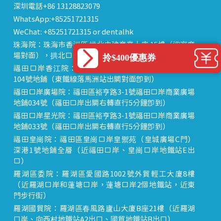
深圳電話+86 13128823079
WhatsApp:+85251721315
WeChat: +85251721315 or dentalhk
珠海院：珠海市香洲區 拱北中建商業大廈 15樓（迎賓廣
場對面），拱北口岸步行8分鐘直達
拎$400優惠券
福田口岸香江院：福田區福田口岸正對面，海悅華城
104號地鋪（東鐵線落馬洲站出關對面即到）
福田口岸廣場院：福田區裕亨路3-1號福田口岸商業廣場
地鋪034號（福田口岸出關右轉直行5分鐘即到）
福田口岸星光院：福田區裕亨路3-1號福田口岸商業廣場
地鋪033號（福田口岸出關右轉直行5分鐘即到）
福田皇崗院：福田區皇崗口岸皇禦苑（皇城廣場C門）
深港1號地鋪全層（近福田口岸、皇崗口岸地鐵站E出
口）
羅湖區委院：羅湖區愛國路1002號外貿輕工大廈8樓
（近羅湖口岸和蓮塘口岸，蓮塘口岸2個地鐵站，近東
門步行街）
羅湖國貿院：羅湖區春風路廬山大廈B座21樓（近羅湖
口岸、向西村地鐵站A2出口、國貿地鐵站B出口）