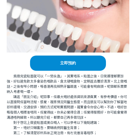
立即預約
爲做完瓷貼面就可以「一勞永逸」，其實唔系。貼面之後，日常護理都要加
強，好似避免飲太多會染色嘅飲品、食太硬嘅食物、定期返去覆診清潔。北上做嘅
話，之後有咩小問題，喺香港再找相熟牙醫跟進，可能會有啲麻煩。呢個都系需要
納入考慮嘅一環。
講返「朋友介紹」呢回事，佢最大嘅好處係資訊來源真實、有參考價值。你可
以直接問佢當時流程、感覺、複原情況同醫生態度。而且朋友可以幫到你了解當地
診所環境、交通安排、預約方式呢啲實務問題，確實會令你安心啲。不過，唔好忽
略每個人嘅標准唔同。佢覺得靓，你未必覺得合適；佢覺得服務好，你可能會覺得
溝通唔夠細致。所以聽完介紹，都要自己再多做功課。
對于想北上做瓷貼面或美白嘅人，可以參考以下幾點建議：
第一，唔好只睇廣告，要睇病例同醫生背景；
第二，了解清楚診所系咪正規注冊，有冇完善消毒程序；