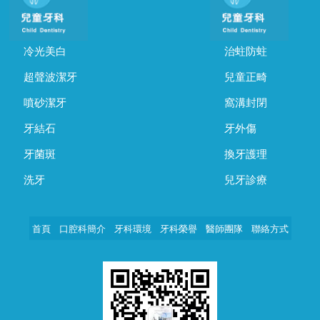
冷光美白
治蛀防蛀
超聲波潔牙
兒童正畸
噴砂潔牙
窩溝封閉
牙結石
牙外傷
牙菌斑
換牙護理
洗牙
兒牙診療
首頁
口腔科簡介
牙科環境
牙科榮譽
醫師團隊
聯絡方式