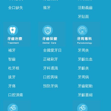
全口缺失
箍牙
活動義齒
牙貼面
補牙
全國愛牙日
牙周炎
智齒
正確刷牙
牙齦出血
杜牙根
牙科通識
牙齦炎
拔牙
口腔異味
牙周病
牙痛
預防牙病
牙齒鬆動
口腔潰瘍
牙齦萎縮