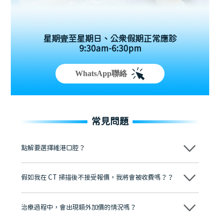
星期壹至星期日、公眾假期正常應診
9:30am-6:30pm
WhatsApp聯絡
常見問題
點解要選擇維港口腔？
維港口腔踐行「醫道濟世」的大學校訓，各分院匯聚來自香港、內地的
博士碩士高資歷牙醫，十七年穩定開診。榮獲「2024香港企業領袖品
假如我在 CT 掃描後不接受報價，我將會被收費嗎？？
牌」、「2025香港企業領袖品牌」，是諾貝爾種植系統全球放心植牙中
心，香港新城電台與廣東衛視推薦品牌
不會！只要未開始實際服務之前，你不會被收取任何費用。
至今已服務超過三十個國家和地區的顧客，受到粵港澳大灣區及周邊城
市市民極高的口碑評價及信任推薦 珠海、深圳設有八大分院，香港亦設
治療過程中，會出現額外加價的情況嗎？
有咨詢及服務保障中心，有任何問題都可以隨時預約免費咨詢，讓人十