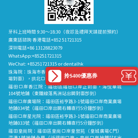
牙科上班時間 9:30～18:30（夜診及禮拜天請提前預約）
廣東話諮詢 香港電話+852 51721315
深圳電話+86 13128823079
WhatsApp:+85251721315
WeChat: +85251721315 or dentalhk
珠海院：珠海市香洲區 拱北中建商業大廈 15樓（迎賓廣
拎$400優惠券
場對面），拱北口岸步行8分鐘直達
福田口岸香江院：福田區福田口岸正對面，海悅華城
104號地鋪（東鐵線落馬洲站出關對面即到）
福田口岸廣場院：福田區裕亨路3-1號福田口岸商業廣場
地鋪034號（福田口岸出關右轉直行5分鐘即到）
福田口岸星光院：福田區裕亨路3-1號福田口岸商業廣場
地鋪033號（福田口岸出關右轉直行5分鐘即到）
福田皇崗院：福田區皇崗口岸皇禦苑（皇城廣場C門）