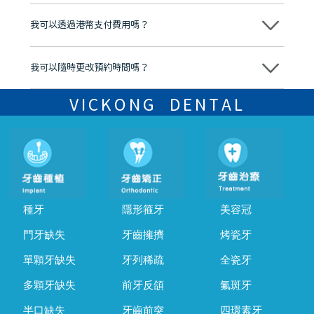
分放心
不會，治療前我們會詳細說明治療方案及對應的價錢，顧客同意並簽字
後，我們才會正式進行診療服務
我可以透過港幣支付費用嗎？
可以。維港口腔會按照當日匯率轉算收取費用，而匯率會及時告知客人
我可以隨時更改預約時間嗎？
可以，請盡早通過wechat或whatsapp聯絡我們，告知我們你原本預約
的時間及資料，並且重新預約的日期及時段
VICKONG DENTAL
種牙
隱形箍牙
美容冠
門牙缺失
牙齒擁擠
烤瓷牙
單顆牙缺失
牙列稀疏
全瓷牙
多顆牙缺失
前牙反頜
氟斑牙
半口缺失
牙齒前突
四環素牙