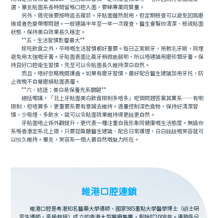
選，畢竟貼面系長時間留喺口腔入面，要睇專業同質量。
另外，做完後要按時返去複診。牙貼面雖然耐用，但定期檢查可以避免因爲磨
損或者色變帶嚟問題。一般建議半年至一年一次複查，醫生會幫你清潔、檢視貼面
狀態，保持美白效果長久穩定。
**五、生活習慣影響最大**
除咗飲食之外，平時嘅生活習慣都好重要。每日正常刷牙，用軟毛牙刷，同埋
避免用太強嘅牙膏。牙貼面表面比真牙稍微脆弱啲，所以唔建議用磨砂類牙膏。保
持良好口腔衛生習慣，先至可以令貼面長久維持潔白自然。
而且，唔好忽略晚間護齒。如果有磨牙習慣，最好配合醫生建議加用牙托，防
止夜晚不自覺磨損貼面表層。
**六、結語：美白易保養先系關鍵**
總括嚟講，「北上牙貼面美白飲食限制多唔多」呢個問題答案其實系——有啲
限制，但唔算多，更重要系要有意識去維持。適量控制深色食物，保持好清潔習
慣，少吸煙、多飲水，就可以令貼面效果維持得更靓更自然。
牙貼面唔止係外觀提升，更代表一種注重自我形象同健康嘅生活態度。無論你
系喺香港定系北上做，只要認真聽醫生建議、配合日常護理，白白靓靓嘅笑容就可
以恒久維持。畢竟，笑容系一個人最自然嘅魅力所在。
維港口腔連鎖
維港口腔是粵港知名醫藥大學導師、國家985重點大學醫學博士（碩士研
究生導師、高級教授）成立的香港大型醫療集團，創始於2008年。連鎖各分