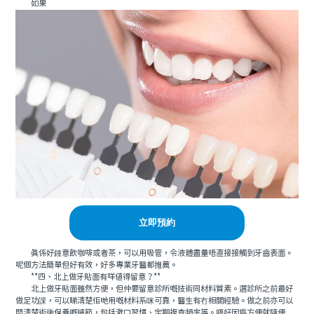
如果
立即預約
真係好鍾意飲咖啡或者茶，可以用吸管，令液體盡量唔直接接觸到牙齒表面。
呢個方法簡單但好有效，好多專業牙醫都推薦。
**四、北上做牙貼面有咩值得留意？**
北上做牙貼面雖然方便，但仲要留意診所嘅技術同材料質素。選診所之前最好
做足功課，可以睇清楚佢哋用嘅材料系咪可靠，醫生有冇相關經驗。做之前亦可以
問清楚術後保養嘅細節，包括漱口習慣、定期複查頻率等。唔好因爲方便就隨便