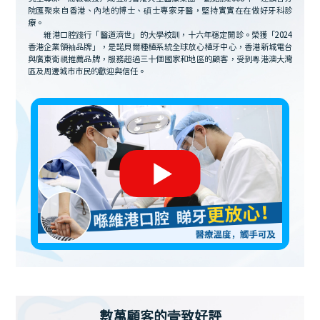
院匯聚來自香港、內地的博士、碩士專家牙醫，堅持實實在在做好牙科診
療。
維港口腔踐行「醫道濟世」的大學校訓，十六年穩定開診。榮獲「2024
香港企業領袖品牌」，是諾貝爾種植系統全球放心植牙中心，香港新城電台
與廣東衛視推薦品牌，服務超過三十個國家和地區的顧客，受到粵港澳大灣
區及周邊城市市民的歡迎與信任。
數萬顧客的壹致好評