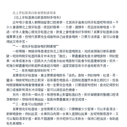
北上牙貼面美白飲食限制多唔多
《北上牙貼面美白飲食限制多唔多》
近年唔少香港人都開始留意口腔美學，尤其係牙齒美白同牙貼面呢啲項目。不
少人會選擇北上做牙貼面，原因好簡單——方便、選擇多，而且技術都唔差。不
過，好多人會擔心做完牙貼面之後，飲食上會唔會有好多限制？其實牙貼面美白後
確實要注意，但唔代表要完全戒曬啲自己鍾意食嘅嘢，只要方法得當，就可以保養
得靓又唔辛苦。
**一、做完牙貼面後嘅初期護理**
一般嚟講，無論係喺香港定係北上做牙貼面嘅朋友，完成後頭幾日都系最關
鍵。呢段時間牙貼面同真牙仲未完全「融合」，要盡量避免食太硬嘅食物，例如堅
果、啃骨或者冰塊。因爲太大力或者太粗糙嘅食物可能會令貼面邊緣受損。另外，
呢幾日都盡量唔好飲超熱或者超冷嘅嘢，溫度突變容易令牙齒有輕微不適。
**二、常見嘅飲食限制系咩？**
其實做完牙貼面後，最主要要避嘅嘢系「染色」食物。例如咖啡、紅酒、茶、
醬油、咖喱呢啲顔色比較深、容易著色嘅食品。因爲貼面雖然本身比較抗汙，但長
時間接觸都有機會慢慢變黃。唔一定要完全唔食，只要適度咁控制，食完記得即刻
漱口或者飲啲清水沖淡殘留，就可以減低染色機會。
另外，煙亦系一個大忌。吸煙唔單止影響貼面顔色，對牙龈健康同整體口腔清
潔都唔好。想保持效果靓靓，就真係要盡量減少甚至戒煙。
**三、飲食可以點調節？**
其實做完牙貼面後，並唔需要天天戒口，只要轉變少少習慣。可以多食清淡、
新鮮嘅食物，例如蔬菜、水果同白肉類。水果入面類似蘋果、梨呢啲質感適中，又
可以幫助清潔牙面，都系不錯選擇。另外呢排可以多飲水，保持口腔濕潤，有助避
免色素積聚。