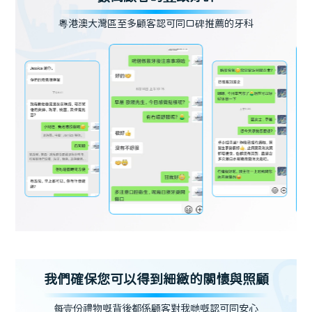
粵港澳大灣區至多顧客認可同口碑推薦的牙科
我們確保您可以得到細緻的關懷與照顧
每壹份禮物嘅背後都係顧客對我哋嘅認可同安心