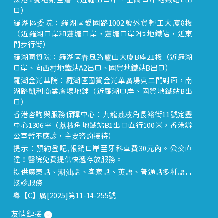
深港1號地鋪全層（近福田口岸、皇崗口岸地鐵站E出
口）
羅湖區委院：羅湖區愛國路1002號外貿輕工大廈8樓
（近羅湖口岸和蓮塘口岸，蓮塘口岸2個地鐵站，近東
門步行街）
羅湖國貿院：羅湖區春風路廬山大廈B座21樓（近羅湖
口岸、向西村地鐵站A2出口、國貿地鐵站B出口）
羅湖金光華院：羅湖區國貿金光華廣場東二門對面，南
湖路凱利商業廣場地鋪（近羅湖口岸、國貿地鐵站B出
口）
香港咨詢與服務保障中心：九龍荔枝角長裕街11號定豐
中心1306室（荔枝角地鐵站B1出口直行100米，香港辦
公室暫不應診，主要咨詢接待）
提示：預約登記,報銷口岸至牙科車費30元內。公交直
達！醫院免費提供快遞存放服務。
提供廣東話、潮汕話、客家話、英語、普通話多種語言
接診服務
粵【C】廣[2025]第11-14-255號
友情鏈接