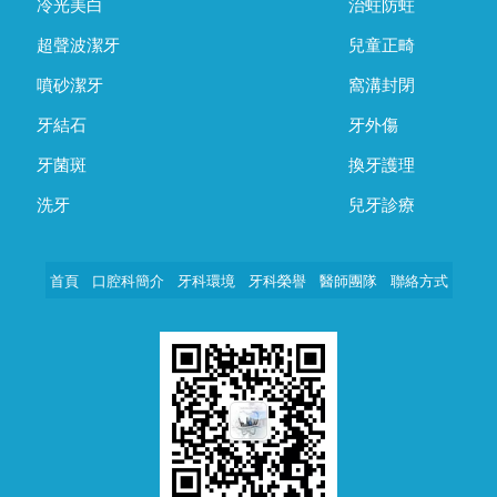
冷光美白
治蛀防蛀
超聲波潔牙
兒童正畸
噴砂潔牙
窩溝封閉
牙結石
牙外傷
牙菌斑
換牙護理
洗牙
兒牙診療
首頁
口腔科簡介
牙科環境
牙科榮譽
醫師團隊
聯絡方式