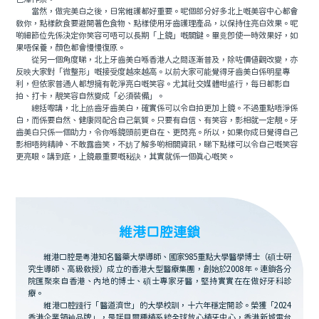
當然，做完美白之後，日常維護都好重要。呢個部分好多北上嘅美容中心都會
教你，點樣飲食要避開著色食物、點樣使用牙齒護理產品，以保持住亮白效果。呢
啲細節位先係決定你笑容可唔可以長期「上鏡」嘅關鍵。畢竟即使一時效果好，如
果唔保養，顏色都會慢慢復原。
從另一個角度睇，北上牙齒美白喺香港人之間逐漸普及，除咗價值觀改變，亦
反映大家對「微整形」嘅接受度越來越高。以前大家可能覺得牙齒美白係明星專
利，但依家普通人都想擁有乾淨亮白嘅笑容。尤其社交媒體咁盛行，每日都影自
拍、打卡，靚笑容自然變成「必須裝備」。
總括嚟講，北上皓齒牙齒美白，確實係可以令自拍更加上鏡。不過重點唔淨係
白，而係要自然、健康同配合自己氣質。只要有自信、有笑容，影相就一定靚。牙
齒美白只係一個助力，令你喺鏡頭前更自在、更閃亮。所以，如果你成日覺得自己
影相唔夠精神、不敢露齒笑，不妨了解多啲相關資訊，睇下點樣可以令自己嘅笑容
更亮眼。講到底，上鏡最重要嘅秘訣，其實就係一個真心嘅笑。
維港口腔連鎖
維港口腔是粵港知名醫藥大學導師、國家985重點大學醫學博士（碩士研
究生導師、高級教授）成立的香港大型醫療集團，創始於2008年。連鎖各分
院匯聚來自香港、內地的博士、碩士專家牙醫，堅持實實在在做好牙科診
療。
維港口腔踐行「醫道濟世」的大學校訓，十六年穩定開診。榮獲「2024
香港企業領袖品牌」，是諾貝爾種植系統全球放心植牙中心，香港新城電台