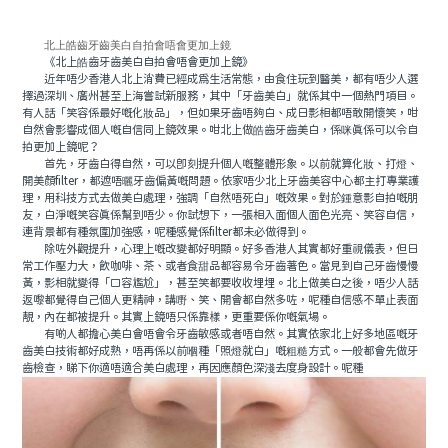
北上皓齒牙齒美白自拍會唔會更加上鏡
《北上皓齒牙齒美白自拍會唔會更加上鏡》
近年唔少香港人北上消費已經成為生活常態，由食住玩到醫美，都有唔少人選
擇過深圳、廣州甚至上海嘗試新服務，其中「牙齒美白」就係其中一個熱門項目。
有人話「笑容係最好嘅化妝品」，但如果牙齒唔夠白、成日影相都唔敢開懷笑，咁
自然會影響成個人嘅自信同上鏡效果。咁北上做皓齒牙齒美白，係咪真係可以令自
拍更加上鏡呢？
首先，牙齒白得自然，可以即刻提升個人嘅整體形象。以前就算化妝、打燈、
開美顏filter，都遮唔曬牙齒偏黃嘅問題。依家唔少北上牙齒美容中心都主打專業護
理，用科技方式去做美白處理，強調「自然唔死白」嘅效果。對於鍾意影自拍嘅朋
友，白淨嘅笑容真係幫到唔少。你試想下，一張相入面個人面色光亮、笑容自信，
連背景都有種氛圍加強感，呢種感覺係filter都未必做得到。
除咗外觀提升，心理上嘅改變都好明顯。好多香港人其實都好重視儀表，但日
常工作壓力大，飲咖啡、茶、或者食甜品都容易令牙齒著色。當見到自己牙齒慢慢
黃，影相就變得「口容尷尬」，甚至笑都要收收埋埋。北上做美白之後，唔少人話
返嚟都覺得自己個人更精神，講嘢、笑、開會都自然多咗，呢種自信感不單止表面
靚，內在都被提升。其實上鏡唔只係靠樣，更重要係你嘅氣場。
有啲人都擔心美白會唔會令牙齒敏感或者唔自然。其實依家北上好多地區嘅牙
齒美白技術都好成熟，唔再係以前嗰種「照燈就白」嘅粗糙方式。一般都會先做牙
齒檢查，睇下你適唔適合美白處理，再因應顏色深淺去度身設計。呢種