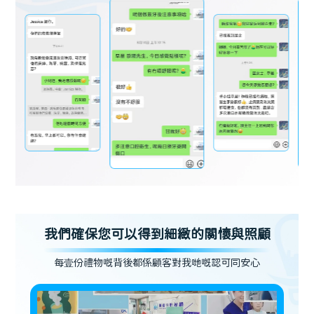
我們確保您可以得到細緻的關懷與照顧
每壹份禮物嘅背後都係顧客對我哋嘅認可同安心