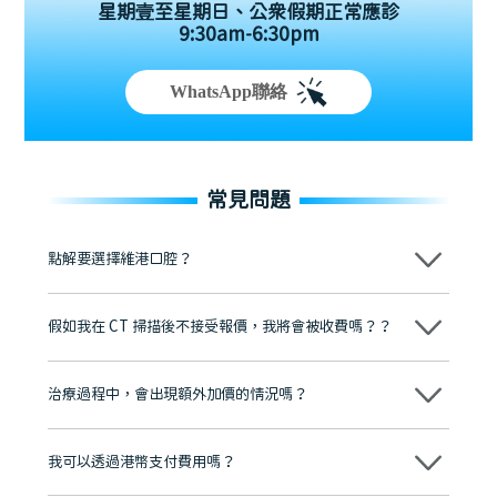
星期壹至星期日、公眾假期正常應診
9:30am-6:30pm
WhatsApp聯絡
常見問題
點解要選擇維港口腔？
維港口腔踐行「醫道濟世」的大學校訓，各分院匯聚來自香港、內地的
博士碩士高資歷牙醫，十七年穩定開診。榮獲「2024香港企業領袖品
假如我在 CT 掃描後不接受報價，我將會被收費嗎？？
牌」、「2025香港企業領袖品牌」，是諾貝爾種植系統全球放心植牙中
心，香港新城電台與廣東衛視推薦品牌
不會！只要未開始實際服務之前，你不會被收取任何費用。
至今已服務超過三十個國家和地區的顧客，受到粵港澳大灣區及周邊城
市市民極高的口碑評價及信任推薦 珠海、深圳設有八大分院，香港亦設
治療過程中，會出現額外加價的情況嗎？
有咨詢及服務保障中心，有任何問題都可以隨時預約免費咨詢，讓人十
分放心
不會，治療前我們會詳細說明治療方案及對應的價錢，顧客同意並簽字
後，我們才會正式進行診療服務
我可以透過港幣支付費用嗎？
可以。維港口腔會按照當日匯率轉算收取費用，而匯率會及時告知客人