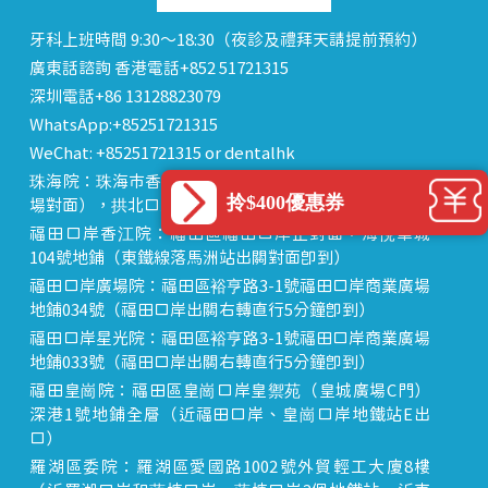
牙科上班時間 9:30～18:30（夜診及禮拜天請提前預約）
廣東話諮詢 香港電話+852 51721315
深圳電話+86 13128823079
WhatsApp:+85251721315
WeChat: +85251721315 or dentalhk
珠海院：珠海市香洲區 拱北中建商業大廈 15樓（迎賓廣
拎$400優惠券
場對面），拱北口岸步行8分鐘直達
福田口岸香江院：福田區福田口岸正對面，海悅華城
104號地鋪（東鐵線落馬洲站出關對面即到）
福田口岸廣場院：福田區裕亨路3-1號福田口岸商業廣場
地鋪034號（福田口岸出關右轉直行5分鐘即到）
福田口岸星光院：福田區裕亨路3-1號福田口岸商業廣場
地鋪033號（福田口岸出關右轉直行5分鐘即到）
福田皇崗院：福田區皇崗口岸皇禦苑（皇城廣場C門）
深港1號地鋪全層（近福田口岸、皇崗口岸地鐵站E出
口）
羅湖區委院：羅湖區愛國路1002號外貿輕工大廈8樓