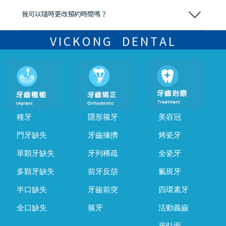
我可以隨時更改預約時間嗎？
可以，請盡早通過wechat或whatsapp聯絡我們，告知我們你原本預約
的時間及資料，並且重新預約的日期及時段
VICKONG DENTAL
種牙
隱形箍牙
美容冠
門牙缺失
牙齒擁擠
烤瓷牙
單顆牙缺失
牙列稀疏
全瓷牙
多顆牙缺失
前牙反頜
氟斑牙
半口缺失
牙齒前突
四環素牙
全口缺失
箍牙
活動義齒
牙貼面