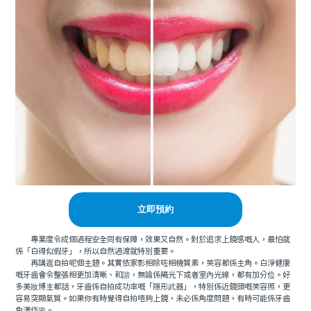
立即預約
專業度令成個過程安全同有保障，效果又自然。對於追求上鏡感嘅人，最怕就
係「白得似假牙」，所以自然過渡就特別重要。
再講返自拍呢個主題。其實依家影相除咗相機質素，笑容都係主角。白淨健康
嘅牙齒會令整張相更加清晰、和諧，無論係陽光下或者室內光線，都有加分位。好
多美妝博主都話，牙齒係自拍成功率嘅「隱形武器」，特別係近鏡頭嘅笑容照，更
容易突顯氣質。如果你有時覺得自拍唔夠上鏡，未必係角度問題，有時可能係牙齒
色澤作祟。