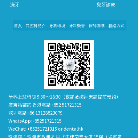
洗牙
兒牙診療
首頁
口腔科簡介
牙科環境
牙科榮譽
醫師團隊
聯絡方式
牙科上班時間 9:30～18:30（夜診及禮拜天請提前預約）
廣東話諮詢 香港電話+852 51721315
深圳電話+86 13128823079
WhatsApp:+85251721315
WeChat: +85251721315 or dentalhk
珠海院：珠海市香洲區 拱北中建商業大廈 15樓（迎賓廣