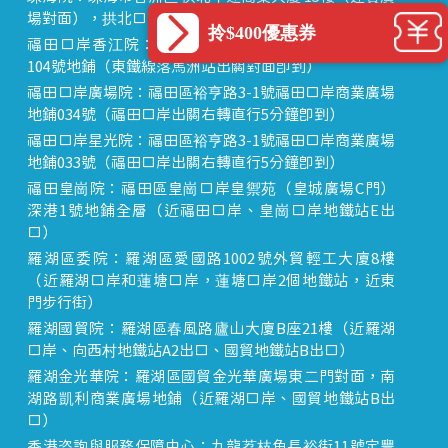
場對面），拱北口岸步行8分鐘直達
拎$400優惠券
福田口岸香江院：福田區福田口岸正對面，海悅華城
104號地鋪（東鐵線落馬洲站出關對面即到）
福田口岸廣場院：福田區裕亨路3-1號福田口岸商業廣場
地鋪034號（福田口岸出關右轉直行5分鐘即到）
福田口岸星光院：福田區裕亨路3-1號福田口岸商業廣場
地鋪033號（福田口岸出關右轉直行5分鐘即到）
福田皇崗院：福田區皇崗口岸皇禦苑（皇城廣場C門）
深港1號地鋪全層（近福田口岸、皇崗口岸地鐵站E出
口）
羅湖區委院：羅湖區愛國路1002號外貿輕工大廈8樓
（近羅湖口岸和蓮塘口岸，蓮塘口岸2個地鐵站，近東
門步行街）
羅湖國貿院：羅湖區春風路廬山大廈B座21樓（近羅湖
口岸、向西村地鐵站A2出口、國貿地鐵站B出口）
羅湖金光華院：羅湖區國貿金光華廣場東二門對面，南
湖路凱利商業廣場地鋪（近羅湖口岸、國貿地鐵站B出
口）
香港咨詢與服務保障中心：九龍荔枝角長裕街11號定豐