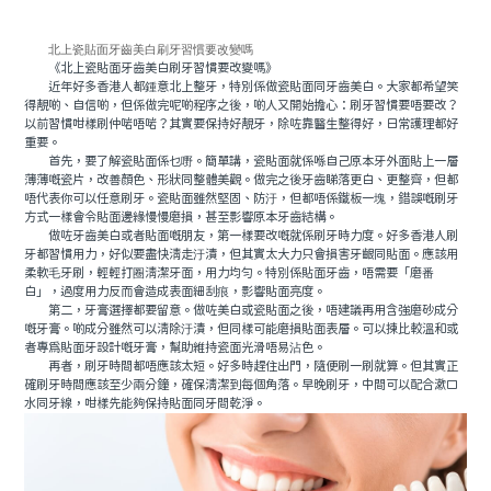
北上瓷貼面牙齒美白刷牙習慣要改變嗎
《北上瓷貼面牙齒美白刷牙習慣要改變嗎》
近年好多香港人都鍾意北上整牙，特別係做瓷貼面同牙齒美白。大家都希望笑
得靚啲、自信啲，但係做完呢啲程序之後，啲人又開始擔心：刷牙習慣要唔要改？
以前習慣咁樣刷仲啱唔啱？其實要保持好靚牙，除咗靠醫生整得好，日常護理都好
重要。
首先，要了解瓷貼面係乜嘢。簡單講，瓷貼面就係喺自己原本牙外面貼上一層
薄薄嘅瓷片，改善顏色、形狀同整體美觀。做完之後牙齒睇落更白、更整齊，但都
唔代表你可以任意刷牙。瓷貼面雖然堅固、防汙，但都唔係鐵板一塊，錯誤嘅刷牙
方式一樣會令貼面邊緣慢慢磨損，甚至影響原本牙齒結構。
做咗牙齒美白或者貼面嘅朋友，第一樣要改嘅就係刷牙時力度。好多香港人刷
牙都習慣用力，好似要盡快清走汙漬，但其實太大力只會損害牙齦同貼面。應該用
柔軟毛牙刷，輕輕打圈清潔牙面，用力均勻。特別係貼面牙齒，唔需要「磨番
白」，過度用力反而會造成表面細刮痕，影響貼面亮度。
第二，牙膏選擇都要留意。做咗美白或瓷貼面之後，唔建議再用含強磨砂成分
嘅牙膏。啲成分雖然可以清除汙漬，但同樣可能磨損貼面表層。可以揀比較溫和或
者專為貼面牙設計嘅牙膏，幫助維持瓷面光滑唔易沾色。
再者，刷牙時間都唔應該太短。好多時趕住出門，隨便刷一刷就算。但其實正
確刷牙時間應該至少兩分鐘，確保清潔到每個角落。早晚刷牙，中間可以配合漱口
水同牙線，咁樣先能夠保持貼面同牙間乾淨。