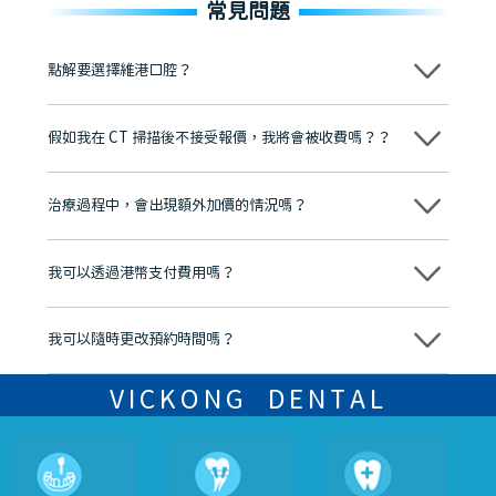
常見問題
點解要選擇維港口腔？
維港口腔踐行「醫道濟世」的大學校訓，各分院匯聚來自香港、內地的
博士碩士高資歷牙醫，十七年穩定開診。榮獲「2024香港企業領袖品
假如我在 CT 掃描後不接受報價，我將會被收費嗎？？
牌」、「2025香港企業領袖品牌」，是諾貝爾種植系統全球放心植牙中
心，香港新城電台與廣東衛視推薦品牌
不會！只要未開始實際服務之前，你不會被收取任何費用。
至今已服務超過三十個國家和地區的顧客，受到粵港澳大灣區及周邊城
市市民極高的口碑評價及信任推薦 珠海、深圳設有八大分院，香港亦設
治療過程中，會出現額外加價的情況嗎？
有咨詢及服務保障中心，有任何問題都可以隨時預約免費咨詢，讓人十
分放心
不會，治療前我們會詳細說明治療方案及對應的價錢，顧客同意並簽字
後，我們才會正式進行診療服務
我可以透過港幣支付費用嗎？
可以。維港口腔會按照當日匯率轉算收取費用，而匯率會及時告知客人
我可以隨時更改預約時間嗎？
可以，請盡早通過wechat或whatsapp聯絡我們，告知我們你原本預約
的時間及資料，並且重新預約的日期及時段
VICKONG DENTAL