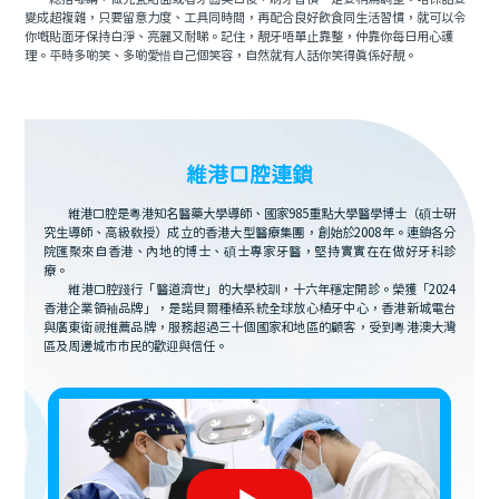
變成超複雜，只要留意力度、工具同時間，再配合良好飲食同生活習慣，就可以令
你嘅貼面牙保持白淨、亮麗又耐睇。記住，靚牙唔單止靠整，仲靠你每日用心護
理。平時多啲笑、多啲愛惜自己個笑容，自然就有人話你笑得真係好靚。
維港口腔連鎖
維港口腔是粵港知名醫藥大學導師、國家985重點大學醫學博士（碩士研
究生導師、高級教授）成立的香港大型醫療集團，創始於2008年。連鎖各分
院匯聚來自香港、內地的博士、碩士專家牙醫，堅持實實在在做好牙科診
療。
維港口腔踐行「醫道濟世」的大學校訓，十六年穩定開診。榮獲「2024
香港企業領袖品牌」，是諾貝爾種植系統全球放心植牙中心，香港新城電台
與廣東衛視推薦品牌，服務超過三十個國家和地區的顧客，受到粵港澳大灣
區及周邊城市市民的歡迎與信任。