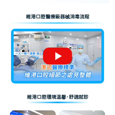
維港口腔醫療級器械消毒流程
維港口腔環境溫馨·舒適就診