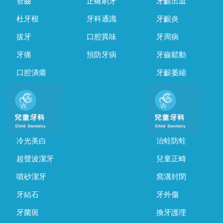
智齒
正確刷牙
牙齦出血
杜牙根
牙科通識
牙齦炎
拔牙
口腔異味
牙周病
牙痛
預防牙病
牙齒鬆動
口腔潰瘍
牙齦萎縮
冷光美白
治蛀防蛀
超聲波潔牙
兒童正畸
噴砂潔牙
窩溝封閉
牙結石
牙外傷
牙菌斑
換牙護理