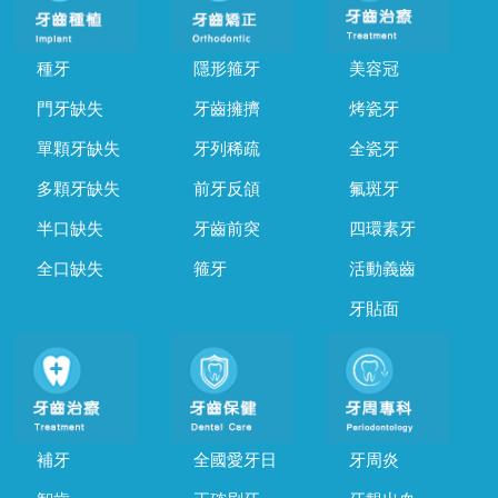
種牙
隱形箍牙
美容冠
門牙缺失
牙齒擁擠
烤瓷牙
單顆牙缺失
牙列稀疏
全瓷牙
多顆牙缺失
前牙反頜
氟斑牙
半口缺失
牙齒前突
四環素牙
全口缺失
箍牙
活動義齒
牙貼面
補牙
全國愛牙日
牙周炎