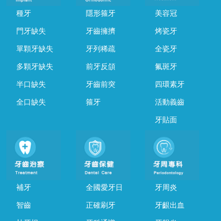
種牙
隱形箍牙
美容冠
門牙缺失
牙齒擁擠
烤瓷牙
單顆牙缺失
牙列稀疏
全瓷牙
多顆牙缺失
前牙反頜
氟斑牙
半口缺失
牙齒前突
四環素牙
全口缺失
箍牙
活動義齒
牙貼面
補牙
全國愛牙日
牙周炎
智齒
正確刷牙
牙齦出血