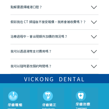
點解要選擇維港口腔？
維港口腔踐行「醫道濟世」的大學校訓，各分院匯聚來自香港、內地的
博士碩士高資歷牙醫，十七年穩定開診。榮獲「2024香港企業領袖品
假如我在 CT 掃描後不接受報價，我將會被收費嗎？？
牌」、「2025香港企業領袖品牌」，是諾貝爾種植系統全球放心植牙中
心，香港新城電台與廣東衛視推薦品牌
不會！只要未開始實際服務之前，你不會被收取任何費用。
至今已服務超過三十個國家和地區的顧客，受到粵港澳大灣區及周邊城
市市民極高的口碑評價及信任推薦 珠海、深圳設有八大分院，香港亦設
治療過程中，會出現額外加價的情況嗎？
有咨詢及服務保障中心，有任何問題都可以隨時預約免費咨詢，讓人十
分放心
不會，治療前我們會詳細說明治療方案及對應的價錢，顧客同意並簽字
後，我們才會正式進行診療服務
我可以透過港幣支付費用嗎？
可以。維港口腔會按照當日匯率轉算收取費用，而匯率會及時告知客人
我可以隨時更改預約時間嗎？
可以，請盡早通過wechat或whatsapp聯絡我們，告知我們你原本預約
的時間及資料，並且重新預約的日期及時段
VICKONG DENTAL