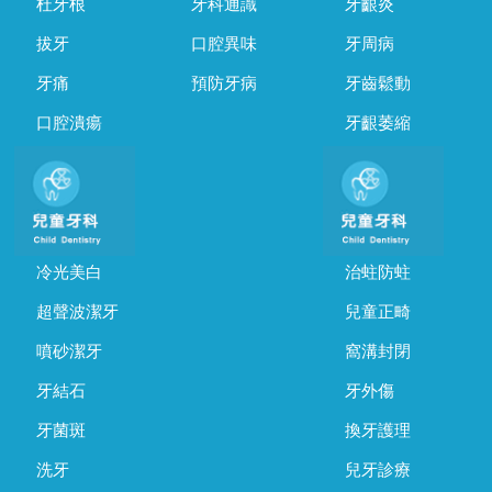
杜牙根
牙科通識
牙齦炎
拔牙
口腔異味
牙周病
牙痛
預防牙病
牙齒鬆動
口腔潰瘍
牙齦萎縮
冷光美白
治蛀防蛀
超聲波潔牙
兒童正畸
噴砂潔牙
窩溝封閉
牙結石
牙外傷
牙菌斑
換牙護理
洗牙
兒牙診療