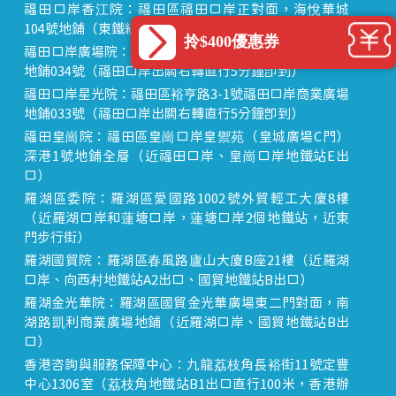
福田口岸香江院：福田區福田口岸正對面，海悅華城
104號地鋪（東鐵線落馬洲站出關對面即到）
拎$400優惠券
福田口岸廣場院：福田區裕亨路3-1號福田口岸商業廣場
地鋪034號（福田口岸出關右轉直行5分鐘即到）
福田口岸星光院：福田區裕亨路3-1號福田口岸商業廣場
地鋪033號（福田口岸出關右轉直行5分鐘即到）
福田皇崗院：福田區皇崗口岸皇禦苑（皇城廣場C門）
深港1號地鋪全層（近福田口岸、皇崗口岸地鐵站E出
口）
羅湖區委院：羅湖區愛國路1002號外貿輕工大廈8樓
（近羅湖口岸和蓮塘口岸，蓮塘口岸2個地鐵站，近東
門步行街）
羅湖國貿院：羅湖區春風路廬山大廈B座21樓（近羅湖
口岸、向西村地鐵站A2出口、國貿地鐵站B出口）
羅湖金光華院：羅湖區國貿金光華廣場東二門對面，南
湖路凱利商業廣場地鋪（近羅湖口岸、國貿地鐵站B出
口）
香港咨詢與服務保障中心：九龍荔枝角長裕街11號定豐
中心1306室（荔枝角地鐵站B1出口直行100米，香港辦