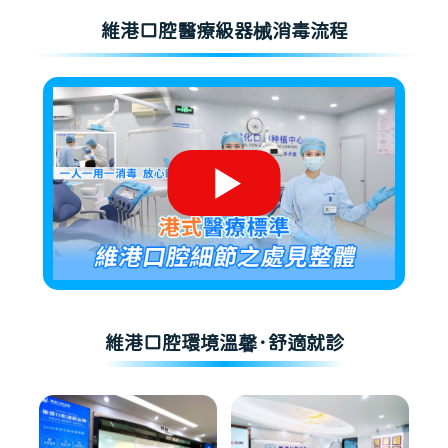
維港口腔醫療級器械消毒流程
維港口腔環境溫馨·舒適就診