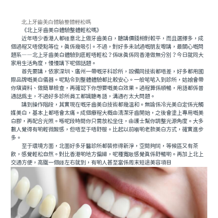
北上牙齒美白體驗整體輕松嗎
《北上牙齒美白體驗整體輕松嗎》
近年唔少香港人都锺意北上做牙齒美白，聽講價錢相對較平，而且選擇多，成
個過程又唔使點等位，真係幾吸引。不過，對好多未試過嘅朋友嚟講，最關心嘅問
題系——北上牙齒美白體驗到底輕唔輕松？係咪真係同香港做無分別？今日就同大
家用生活角度，慢慢講下呢個話題。
首先要講，依家深圳、廣州一帶嘅牙科診所，設備同技術都唔差，好多都用國
際品牌嘅美白儀器。呢點令到整體體驗都比較安心。一般啱啱入到診所，姑娘會帶
你填資料、做簡單檢查，再確認下你想要嘅美白效果。過程算係順暢，用語都係普
通話爲主，不過好多診所員工都識聽粵語，溝通冇太大問題。
講到操作階段，其實現在嘅牙齒美白技術都幾溫和。無論係冷光美白定係光觸
媒美白，基本上都唔會太痛。成個療程大概由清潔牙齒開始，之後會塗上專用嘅美
白膠，再配合光照。喺呢段時間你只需放松坐住，由護士幫你調整光源角度。大多
數人覺得有啲輕微酸感，但唔至于唔舒服。比起以前嗰啲老款美白方式，確實進步
多。
至于環境方面，北面好多牙醫診所都裝修得新淨，空間夠闊，等候區又有茶
飲，感覺輕松自然。對比香港啲地方偏細，呢種寬敞感覺真係舒暢啲。再加上北上
交通方便，高鐵一個鍾左右就到，有啲人甚至當係周末短途美容項目