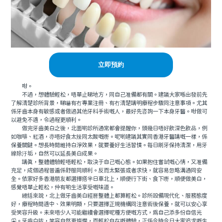
立即預約
咁。
不過，想體驗輕松，唔單止睇地方，同自己准備都有關。建議大家喺出發前先
了解清楚診所背景，睇嚇有冇專業注冊、有冇清楚講明療程步驟同注意事項。尤其
係牙齒本身有敏感或者做過其他牙科手術嘅人，最好先咨詢一下本身牙醫。咁做可
以避免不適，令過程更順利。
做完牙齒美白之後，北面啲診所通常都會提醒你，頭幾日唔好飲深色飲品，例
如咖啡、紅酒，亦唔好食太辣同太酸嘅嘢。呢啲建議其實同香港牙醫講嘅一樣，係
保養關鍵。想長時間維持白淨效果，就要養好生活習慣。每日刷牙保持清潔，用牙
線除汙垢，自然可以延長美白成果。
講真，整體體驗輕唔輕松，取決于自己嘅心態。如果抱住嘗試嘅心情，又准備
充足，成個過程普遍係舒服同順利。反而太緊張或者求快，就容易忽略溝通同安
全。依家好多香港朋友都選擇搭半日車北上，順便行下街、食下嘢，順便做美白，
感覺唔單止輕松，仲有啲生活享受嘅味道。
總括來說，北上做牙齒美白經曆整體上都算輕松。診所設備現代化、服務態度
好，療程時間適中、效果明顯，只要選擇正規機構同注意術後保養，就可以安心享
受笑容升級。未來唔少人可能繼續會選擇呢種方便嘅方式，爲自己添多份自信光
采。牙齒白咗，笑容自然更燦爛，而輕松自在嘅體驗，正係今時今日大家追求嘅生