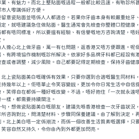
、有魅力。而北上整貼面嘅過程一般都比較迅速，有啲診所甚
都市人嚟講係好方便。
意瓷貼面並唔係人人都適合。若果你牙齒本身有較嚴重蛀牙、
穩定，就唔建議急住做貼面。醫生通常會先檢查你整體口腔健康
所都有唔同標准，所以要搵有經驗、有信譽嘅地方咨詢清楚，唔
定。
擔心北上做牙齒，萬一有乜問題，返香港又唔方便跟進。呢個
務、有跨境協作機制嘅診所解決。依家好多品牌牙科都已經設有
複查或者調整，減少風險。自己都要記得定期檢查，保持牙齒健
上瓷貼面美白嘅確係有效果，只要你選到合適嘅醫生同材料，
維持幾年以上。佢唔單止令笑容變靓，更加令你日常生活中自信
會，笑得自在都係一種好嘅改變。不過，唔好抱住「一次就永遠
膚一樣，都需要持續關注。
，想做瓷貼面美白嘅朋友，建議先喺香港檢查一次牙齒狀況，
診所咨詢對比，問清楚材料、步驟同保養建議。由了解到決定，
劃。北上美白唔一定係潮流，而係一個改善生活質素嘅選擇。只
，笑容自然又持久，令你由內到外都更加閃亮。