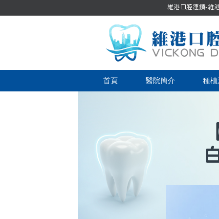
維港口腔連鎖-維港口
首頁
醫院簡介
種植