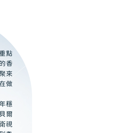
重點
的香
聚來
在做
年穩
貝爾
衛視