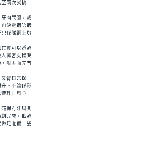
至兩次就搞
牙肉問題，或
，再決定適唔適
好只係睇網上啲
其實可以透過
港人顧客支援渠
康，咁貼面先有
又肯日常保
提升。不論係影
唔使理」嘅心
確保冇牙周問
再到完成，個過
要做足准備，瓷