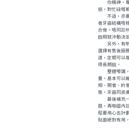
你精神、專業
掂，對忙碌嘅
不過，亦要留
者牙齒結構唔
合做。唔同診
靓相就沖動決
另外，有啲人
選擇有售後服
道，定期可以
得長期靓。
整體嚟講，北
養，基本可以
相、開會、約
態，牙齒同皮
最後補充一句
題，再喺國內
程要用心去計
貼面絕對有用