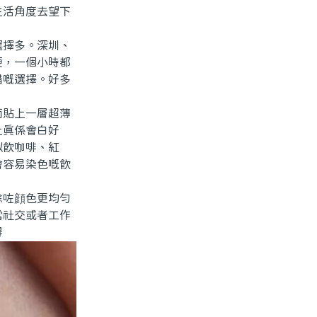
生活角度去望下
擇多。深圳、
便，一個小時都
錯嘅選擇。好多
貼上一層超薄
上真係會白好
似飲咖啡、紅
會容易染色嘅飲
咗顔色更均勻
常社交或者工作
得