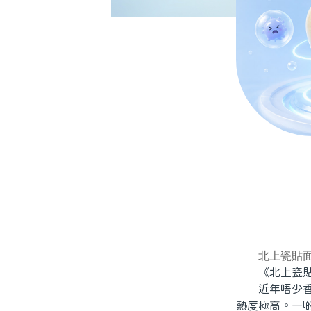
北上瓷貼
《北上瓷貼
近年唔少香港
熱度極高。一