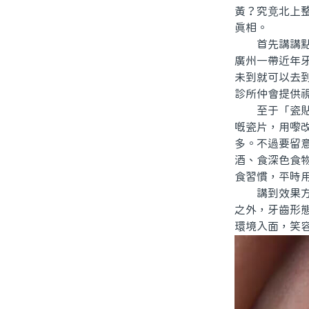
黃？究竟北上
真相。
首先講講點解
廣州一帶近年
未到就可以去
診所仲會提供
至于「瓷貼面
嘅瓷片，用嚟
多。不過要留
酒、食深色食
食習慣，平時用
講到效果方面
之外，牙齒形
環境入面，笑