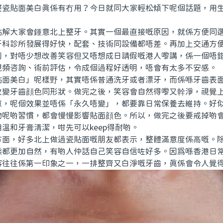
整瓷貼面美白真係有冇用？今日就同大家輕松傾下呢個話題，用
大家會鍾意北上整牙。其實一個最直接嘅原因，就係方便同選
牙科診所發展得好快，配套、技術同設備都唔差。再加上交通方
到，對唔少想改善笑容但又唔想成日請假嘅港人嚟講，係一個唔
視頻咨詢、術前評估，令成個過程好透明，唔會有太多不安感。
美白」呢樣野，其實唔係普通洗牙或者漂牙，而係喺牙齒表面
改變牙齒顔色同形狀。做完之後，笑容會自然得嚟又幹淨，視覺
意，呢個效果並唔係「永久唔變」，都要靠日常保養去維持。好
物呢啲習慣，都會慢慢影響貼面顔色。所以，做完之後要戒掉啲
溫和牙膏清潔，咁先可以keep得耐啲。
，好多北上做過瓷貼面嘅朋友都表示，整體滿意度係高嘅。除
態都更加自然，有啲人仲話自己笑容自信咗好多。因爲喺香港日
容往往係第一印象之一，一排整齊又白淨嘅牙齒，真係會令人覺