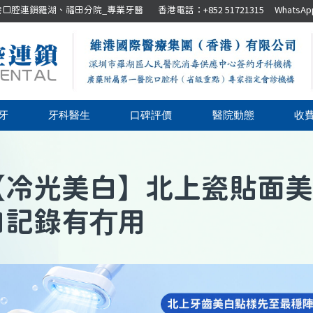
腔連鎖羅湖、福田分院_專業牙醫 香港電話：+852 51721315 WhatsApp：+8
牙
牙科醫生
口碑評價
醫院動態
收
【
冷光美白
】
北上瓷貼面美
白記錄有冇用