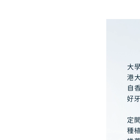
大
港
自
好
定
種