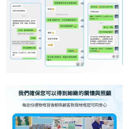
我們確保您可以得到細緻的關懷與照顧
每壹份禮物嘅背後都係顧客對我哋嘅認可同安心