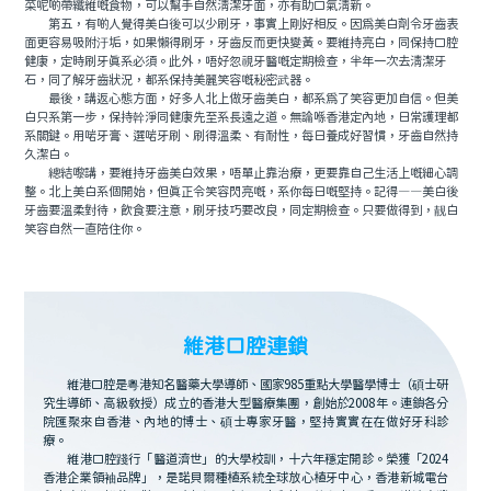
菜呢啲帶纖維嘅食物，可以幫手自然清潔牙面，亦有助口氣清新。
第五，有啲人覺得美白後可以少刷牙，事實上剛好相反。因爲美白劑令牙齒表
面更容易吸附汙垢，如果懶得刷牙，牙齒反而更快變黃。要維持亮白，同保持口腔
健康，定時刷牙真系必須。此外，唔好忽視牙醫嘅定期檢查，半年一次去清潔牙
石，同了解牙齒狀況，都系保持美麗笑容嘅秘密武器。
最後，講返心態方面，好多人北上做牙齒美白，都系爲了笑容更加自信。但美
白只系第一步，保持幹淨同健康先至系長遠之道。無論喺香港定內地，日常護理都
系關鍵。用啱牙膏、選啱牙刷、刷得溫柔、有耐性，每日養成好習慣，牙齒自然持
久潔白。
總結嚟講，要維持牙齒美白效果，唔單止靠治療，更要靠自己生活上嘅細心調
整。北上美白系個開始，但真正令笑容閃亮嘅，系你每日嘅堅持。記得——美白後
牙齒要溫柔對待，飲食要注意，刷牙技巧要改良，同定期檢查。只要做得到，靓白
笑容自然一直陪住你。
維港口腔連鎖
維港口腔是粵港知名醫藥大學導師、國家985重點大學醫學博士（碩士研
究生導師、高級教授）成立的香港大型醫療集團，創始於2008年。連鎖各分
院匯聚來自香港、內地的博士、碩士專家牙醫，堅持實實在在做好牙科診
療。
維港口腔踐行「醫道濟世」的大學校訓，十六年穩定開診。榮獲「2024
香港企業領袖品牌」，是諾貝爾種植系統全球放心植牙中心，香港新城電台