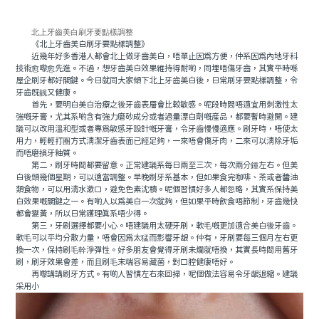
北上牙齒美白刷牙要點樣調整
《北上牙齒美白刷牙要點樣調整》
近幾年好多香港人都會北上做牙齒美白，唔單止因爲方便，仲系因爲內地牙科
技術愈嚟愈先進。不過，想牙齒美白效果維持得耐啲，同埋唔傷牙齒，其實平時喺
屋企刷牙都好關鍵。今日就同大家傾下北上牙齒美白後，日常刷牙要點樣調整，令
牙齒既靓又健康。
首先，要明白美白治療之後牙齒表層會比較敏感。呢段時間唔適宜用刺激性太
強嘅牙膏，尤其系啲含有強力磨砂成分或者過量漂白劑嘅産品，都要暫時避開。建
議可以改用溫和型或者專爲敏感牙設計嘅牙膏，令牙齒慢慢適應。刷牙時，唔使太
用力，輕輕打圈方式清潔牙齒表面已經足夠，一來唔會傷牙肉，二來可以清除牙垢
而唔磨損牙釉質。
第二，刷牙時間都要留意。正常建議系每日兩至三次，每次兩分鍾左右。但美
白後頭幾個星期，可以適當調整。早晚刷牙系基本，但如果食完咖啡、茶或者醬油
類食物，可以用清水漱口，避免色素沈積。呢個習慣好多人都忽略，其實系保持美
白效果嘅關鍵之一。有啲人以爲美白一次就夠，但如果平時飲食唔節制，牙齒幾快
都會變黃，所以日常護理真系唔少得。
第三，牙刷選擇都要小心。唔建議用太硬牙刷，軟毛嘅更加適合美白後牙齒。
軟毛可以平均分散力量，唔會因爲太猛而影響牙龈。仲有，牙刷要每三個月左右更
換一次，保持刷毛幹淨彈性。好多朋友會覺得牙刷未爛就唔換，其實長時間用舊牙
刷，刷牙效果會差，而且刷毛末端容易藏菌，對口腔健康唔好。
再嚟講講刷牙方式。有啲人習慣左右來回掃，呢個做法容易令牙龈退縮。建議
采用小