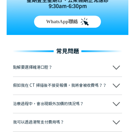
星期壹至星期日、公眾假期正常應診
9:30am-6:30pm
WhatsApp聯絡
常見問題
點解要選擇維港口腔？
維港口腔踐行「醫道濟世」的大學校訓，各分院匯聚來自香港、內地的
博士碩士高資歷牙醫，十七年穩定開診。榮獲「2024香港企業領袖品
假如我在 CT 掃描後不接受報價，我將會被收費嗎？？
牌」、「2025香港企業領袖品牌」，是諾貝爾種植系統全球放心植牙中
心，香港新城電台與廣東衛視推薦品牌
不會！只要未開始實際服務之前，你不會被收取任何費用。
至今已服務超過三十個國家和地區的顧客，受到粵港澳大灣區及周邊城
市市民極高的口碑評價及信任推薦 珠海、深圳設有八大分院，香港亦設
治療過程中，會出現額外加價的情況嗎？
有咨詢及服務保障中心，有任何問題都可以隨時預約免費咨詢，讓人十
分放心
不會，治療前我們會詳細說明治療方案及對應的價錢，顧客同意並簽字
後，我們才會正式進行診療服務
我可以透過港幣支付費用嗎？
可以。維港口腔會按照當日匯率轉算收取費用，而匯率會及時告知客人