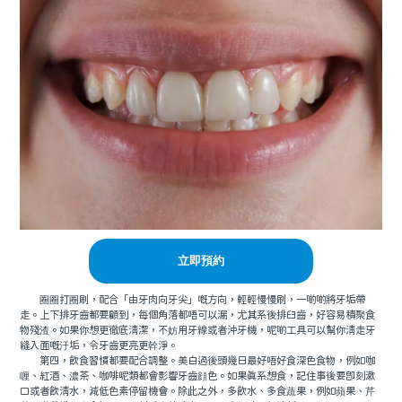
立即預約
圈圈打圈刷，配合「由牙肉向牙尖」嘅方向，輕輕慢慢刷，一啲啲將牙垢帶
走。上下排牙齒都要顧到，每個角落都唔可以漏，尤其系後排臼齒，好容易積聚食
物殘渣。如果你想更徹底清潔，不妨用牙線或者沖牙機，呢啲工具可以幫你清走牙
縫入面嘅汙垢，令牙齒更亮更幹淨。
第四，飲食習慣都要配合調整。美白過後頭幾日最好唔好食深色食物，例如咖
喱、紅酒、濃茶、咖啡呢類都會影響牙齒顔色。如果真系想食，記住事後要即刻漱
口或者飲清水，減低色素停留機會。除此之外，多飲水、多食蔬果，例如蘋果、芹