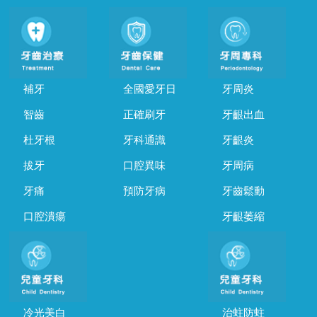
補牙
全國愛牙日
牙周炎
智齒
正確刷牙
牙齦出血
杜牙根
牙科通識
牙齦炎
拔牙
口腔異味
牙周病
牙痛
預防牙病
牙齒鬆動
口腔潰瘍
牙齦萎縮
冷光美白
治蛀防蛀