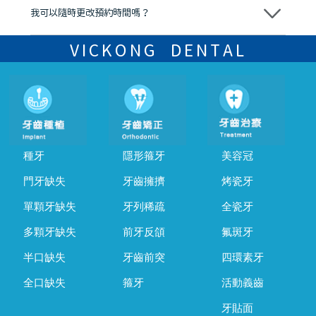
我可以隨時更改預約時間嗎？
可以，請盡早通過wechat或whatsapp聯絡我們，告知我們你原本預約
的時間及資料，並且重新預約的日期及時段
VICKONG DENTAL
種牙
隱形箍牙
美容冠
門牙缺失
牙齒擁擠
烤瓷牙
單顆牙缺失
牙列稀疏
全瓷牙
多顆牙缺失
前牙反頜
氟斑牙
半口缺失
牙齒前突
四環素牙
全口缺失
箍牙
活動義齒
牙貼面