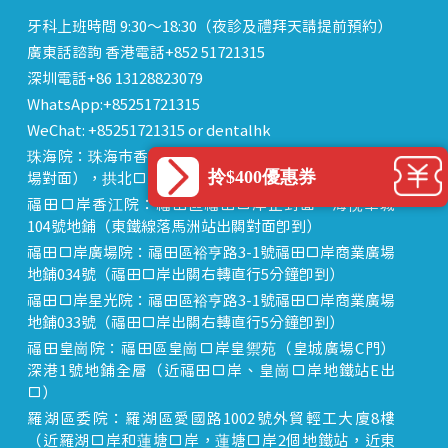
牙科上班時間 9:30～18:30（夜診及禮拜天請提前預約）
廣東話諮詢 香港電話+852 51721315
深圳電話+86 13128823079
WhatsApp:+85251721315
WeChat: +85251721315 or dentalhk
珠海院：珠海市香洲區 拱北中建商業大廈 15樓（迎賓廣
拎$400優惠券
場對面），拱北口岸步行8分鐘直達
福田口岸香江院：福田區福田口岸正對面，海悅華城
104號地鋪（東鐵線落馬洲站出關對面即到）
福田口岸廣場院：福田區裕亨路3-1號福田口岸商業廣場
地鋪034號（福田口岸出關右轉直行5分鐘即到）
福田口岸星光院：福田區裕亨路3-1號福田口岸商業廣場
地鋪033號（福田口岸出關右轉直行5分鐘即到）
福田皇崗院：福田區皇崗口岸皇禦苑（皇城廣場C門）
深港1號地鋪全層（近福田口岸、皇崗口岸地鐵站E出
口）
羅湖區委院：羅湖區愛國路1002號外貿輕工大廈8樓
（近羅湖口岸和蓮塘口岸，蓮塘口岸2個地鐵站，近東