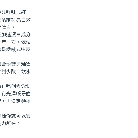
飲咖啡或紅
先系維持亮白效
行漂白。
加速漂白成分
一年一次，依個
唔系機械式咁反
會影響牙釉質
少甜少酸。飲水
」呢個概念要
、有光澤嘅牙齒
況，再決定頻率
樣你就可以安
魅力所在。