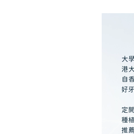
大
港
自
好
定
種
推