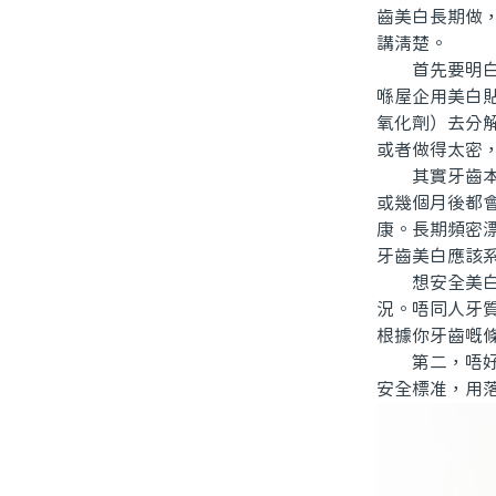
齒美白長期做
講清楚。
首先要明白，
喺屋企用美白
氧化劑）去分
或者做得太密
其實牙齒本身
或幾個月後都
康。長期頻密
牙齒美白應該
想安全美白又
況。唔同人牙
根據你牙齒嘅
第二，唔好依
安全標准，用