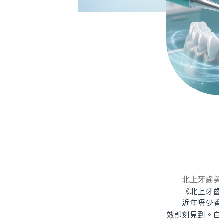
北上牙齒
《北上牙齒美
近年唔少香港
效即刻見到。