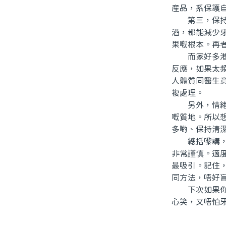
産品，系保護
第三，保持良
酒，都能減少
果嘅根本。再
而家好多港人
反應，如果太
人體質同醫生
複處理。
另外，情緒同
嘅質地。所以
多啲、保持清
總括嚟講，北
非常謹慎。適
最吸引。記住
同方法，唔好
下次如果你准
心笑，又唔怕