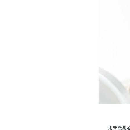
用未檢測過嘅