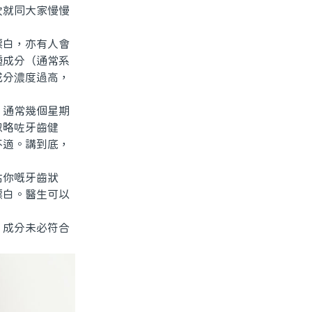
次就同大家慢慢
白，亦有人會
種成分（通常系
成分濃度過高，
通常幾個星期
忽略咗牙齒健
不適。講到底，
你嘅牙齒狀
漂白。醫生可以
成分未必符合