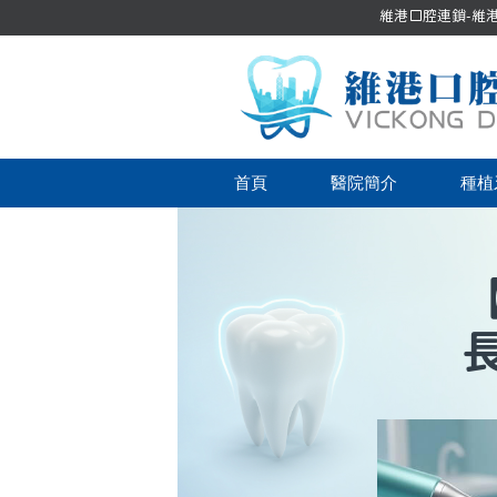
維港口腔連鎖-維港口
首頁
醫院簡介
種植