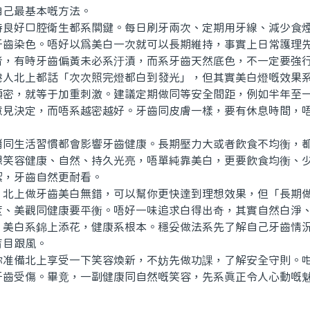
自己最基本嘅方法。
好口腔衛生都系關鍵。每日刷牙兩次、定期用牙線、減少食煙
牙齒染色。唔好以爲美白一次就可以長期維持，事實上日常護理
者，有時牙齒偏黃未必系汙漬，而系牙齒天然底色，不一定要強
北上都話「次次照完燈都白到發光」，但其實美白燈嘅效果系
頻密，就等于加重刺激。建議定期做同等安全間距，例如半年至
意見決定，而唔系越密越好。牙齒同皮膚一樣，要有休息時間，
生活習慣都會影響牙齒健康。長期壓力大或者飲食不均衡，都
想笑容健康、自然、持久光亮，唔單純靠美白，更要飲食均衡、
潔，牙齒自然更耐看。
上做牙齒美白無錯，可以幫你更快達到理想效果，但「長期做
度、美觀同健康要平衡。唔好一味追求白得出奇，其實自然白淨
，美白系錦上添花，健康系根本。穩妥做法系先了解自己牙齒情
盲目跟風。
備北上享受一下笑容煥新，不妨先做功課，了解安全守則。咁
牙齒受傷。畢竟，一副健康同自然嘅笑容，先系真正令人心動嘅