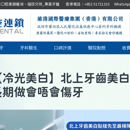
腔連鎖羅湖、福田分院_專業牙醫 香港電話：+852 51721315 WhatsApp：+8
牙
牙科醫生
口碑評價
醫院動態
收
【
冷光美白
】
北上牙齒美白
長期做會唔會傷牙