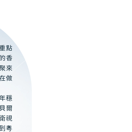
重點
的香
聚來
在做
年穩
貝爾
衛視
到粵