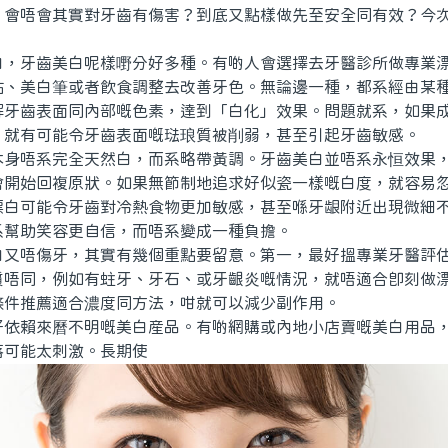
，會唔會其實對牙齒有傷害？到底又點樣做先至安全同有效？今
牙齒美白呢樣嘢分好多種。有啲人會選擇去牙醫診所做專業漂
貼、美白筆或者飲食調整去改善牙色。無論邊一種，都系經由某
解牙齒表面同內部嘅色素，達到「白化」效果。問題就系，如果
，就有可能令牙齒表面嘅琺琅質被削弱，甚至引起牙齒敏感。
唔系完全天然白，而系略帶黃調。牙齒美白並唔系永恒效果，
會開始回複原狀。如果無節制地追求好似瓷一樣嘅白度，就容易
漂白可能令牙齒對冷熱食物更加敏感，甚至喺牙龈附近出現微細
系幫助笑容更自信，而唔系變成一種負擔。
唔傷牙，其實有幾個重點要留意。第一，最好搵專業牙醫評估
質唔同，例如有蛀牙、牙石、或牙齦炎嘅情況，就唔適合即刻做
條件推薦適合濃度同方法，咁就可以減少副作用。
賴來曆不明嘅美白産品。有啲網購或內地小店賣嘅美白用品，
落可能太刺激。長期使