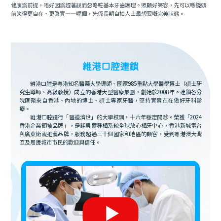
健康爲前提，唔好因爲趕著靓而忽略咗基本牙齒護理。照顧好笑容，先可以喺鏡頭
前笑得更自在、更真實——呢個，先係長期自拍人士最想要嘅完美狀態。
維港口腔連鎖
維港口腔是粵港知名醫藥大學導師、國家985重點大學醫學博士（碩士研
究生導師、高級教授）成立的香港大型醫療集團，創始於2008年。連鎖各分
院匯聚來自香港、內地的博士、碩士專家牙醫，堅持實實在在做好牙科診
療。
維港口腔踐行「醫道濟世」的大學校訓，十六年穩定開診。榮獲「2024
香港企業領袖品牌」，是諾貝爾種植系統全球放心植牙中心，香港新城電台
與廣東衛視推薦品牌，服務超過三十個國家和地區的顧客，受到粵港澳大灣
區及周邊城市市民的歡迎與信任。