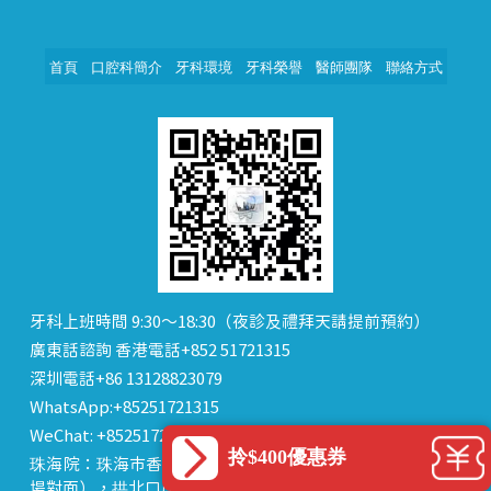
首頁
口腔科簡介
牙科環境
牙科榮譽
醫師團隊
聯絡方式
牙科上班時間 9:30～18:30（夜診及禮拜天請提前預約）
廣東話諮詢 香港電話+852 51721315
深圳電話+86 13128823079
WhatsApp:+85251721315
WeChat: +85251721315 or dentalhk
拎$400優惠券
珠海院：珠海市香洲區 拱北中建商業大廈 15樓（迎賓廣
場對面），拱北口岸步行8分鐘直達