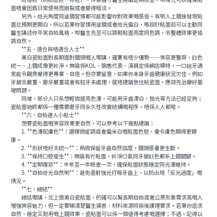
啃硬物（例如蟹鉗、冰粒），仲要遵守醫生建議定期檢查。咁樣先可以確保貼
面唔會因爲日常使用而崩裂或者變得暗淡。
另外，燈光角度同濾鏡習慣都可能影響你對效果嘅感受。有啲人上鏡後發現貼
面比預期更顯白，所以若果你習慣用濾鏡或者燈光偏白，喺設計貼面前可以主動同
醫生講述你平常自拍風格，咁醫生先至可以調較貼面亮度同色調，令整體效果更協
調自然。
**五、適合與唔適合人士**
美白瓷貼面對長期面對鏡頭嘅人嚟講，確實有唔少優勢——笑容更整齊、顔色
統一、上鏡成像更幹淨。無論係KOL、銷售代表、演員定係網店模特，一口靓牙通
常能令觀衆覺得更專業、自信。但亦要留意，如果你本身牙齒健康狀況欠佳，例如
牙龈炎嚴重、磨牙嚴重或者有蛀牙未處理，就唔建議急住貼瓷面，應該先治療好基
礎問題。
同樣，部分人只系想輕微提亮色澤，可能用牙齒漂白、抛光等方法已經足夠；
瓷貼面始終都係一種需要磨牙同永久性改變結構嘅程序，唔係人人都啱。
**六、自拍達人小貼士**
想要瓷貼面嘅笑容效果更自然，可以參考以下幾點建議：
1. **色澤配膚色**：選擇微暖調或者偏米白嘅貼面色號，會令膚色顯得更健
康。
2. **形狀唔好太統一**：稍微保留牙齒自然弧度，鏡頭感會更生動。
3. **保持口腔衛生**：無論有冇貼面，幹淨口氣同牙龈顔色都系上鏡關鍵。
4. **定期複診**：半年至一年檢查一次，確保貼面狀態穩定同光澤維持。
5. **自拍燈光自然啲**：避免直射強光打喺牙齒上，以防出現「反光過度」嘅
情況。
**七、總結**
總括嚟講，北上做美白瓷貼面，的確可以幫長期自拍或者公衆形象需求高嘅人
增強笑容魅力，但一定要睇清楚醫生資曆、材料來源同術後護理要求。若果你追求
自然、穩定又耐用嘅上鏡效果，瓷貼面可以係一個值得考慮嘅選擇；不過，記得以