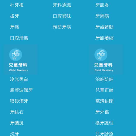
杜牙根
牙科通識
牙齦炎
拔牙
口腔異味
牙周病
牙痛
預防牙病
牙齒鬆動
口腔潰瘍
牙齦萎縮
冷光美白
治蛀防蛀
超聲波潔牙
兒童正畸
噴砂潔牙
窩溝封閉
牙結石
牙外傷
牙菌斑
換牙護理
洗牙
兒牙診療