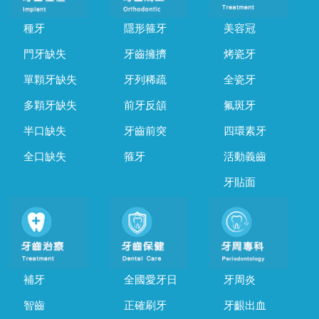
種牙
隱形箍牙
美容冠
門牙缺失
牙齒擁擠
烤瓷牙
單顆牙缺失
牙列稀疏
全瓷牙
多顆牙缺失
前牙反頜
氟斑牙
半口缺失
牙齒前突
四環素牙
全口缺失
箍牙
活動義齒
牙貼面
補牙
全國愛牙日
牙周炎
智齒
正確刷牙
牙齦出血