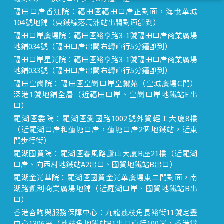
福田口岸香江院：福田區福田口岸正對面，海悅華城
104號地鋪（東鐵線落馬洲站出關對面即到）
福田口岸廣場院：福田區裕亨路3-1號福田口岸商業廣場
地鋪034號（福田口岸出關右轉直行5分鐘即到）
福田口岸星光院：福田區裕亨路3-1號福田口岸商業廣場
地鋪033號（福田口岸出關右轉直行5分鐘即到）
福田皇崗院：福田區皇崗口岸皇禦苑（皇城廣場C門）
深港1號地鋪全層（近福田口岸、皇崗口岸地鐵站E出
口）
羅湖區委院：羅湖區愛國路1002號外貿輕工大廈8樓
（近羅湖口岸和蓮塘口岸，蓮塘口岸2個地鐵站，近東
門步行街）
羅湖國貿院：羅湖區春風路廬山大廈B座21樓（近羅湖
口岸、向西村地鐵站A2出口、國貿地鐵站B出口）
羅湖金光華院：羅湖區國貿金光華廣場東二門對面，南
湖路凱利商業廣場地鋪（近羅湖口岸、國貿地鐵站B出
口）
香港咨詢與服務保障中心：九龍荔枝角長裕街11號定豐