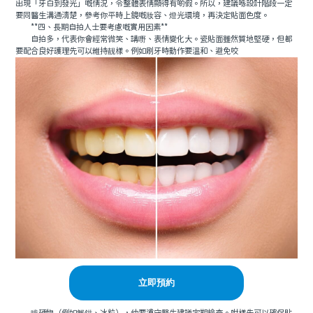
出現「牙白到發光」嘅情況，令整體表情顯得有啲假。所以，建議喺設計階段一定
要同醫生溝通清楚，參考你平時上鏡嘅妝容、燈光環境，再決定貼面色度。
**四、長期自拍人士要考慮嘅實用因素**
自拍多，代表你會經常微笑、講嘢、表情變化大。瓷貼面雖然質地堅硬，但都
要配合良好護理先可以維持靓樣。例如刷牙時動作要溫和、避免咬
立即預約