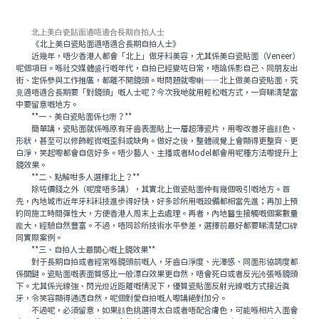
北上美白瓷貼面適唔適合長期自拍人士
《北上美白瓷貼面適唔適合長期自拍人士》
近幾年，唔少香港人都會「北上」做牙科美容，尤其係美白瓷貼面（Veneer）
呢個項目。喺社交媒體盛行嘅年代，自拍已經變咗日常，唔論係影自己、同朋友出
街、定係參與工作推廣，都離不開鏡頭。咁問題就嚟喇——北上做美白瓷貼面，究
竟適唔適合長期要「對鏡頭」嘅人士呢？今次我哋就用輕松嘅方式，一齊睇清楚當
中要留意嘅地方。
**一、美白瓷貼面係乜嘢？**
簡單講，瓷貼面就係喺原有牙齒表面貼上一層超薄瓷片，用嚟改善牙齒顔色、
形狀，甚至可以修飾輕微嘅歪斜或缺角。做好之後，整體視覺上會顯得更整齊、更
白淨，笑起嚟都會自信好多。唔少藝人、主播或者Model都會用呢種方法嚟提升上
鏡效果。
**二、點解咁多人選擇北上？**
除咗價錢之外（呢度唔多講），其實北上做瓷貼面仲有幾個吸引嘅地方。首
先，內地城市近年牙科科技進步得好快，好多診所用嘅設備都相當先進；再加上預
約同施工時間彈性大，方便香港人周末上去處理。再者，內地醫生接觸嘅個案數量
龐大，經驗自然豐富。不過，唔同診所技術水平參差，選擇前最好都要睇清楚口碑
同實際案例。
**三、自拍人士最關心嘅上鏡效果**
對于長期自拍或者經常喺鏡頭前嘅人，牙齒白淨度、光澤感、同面形協調度都
係關鍵。瓷貼面嘅表面質感比一般漂白效果更自然，唔會死白或者反光誇張喺鏡頭
下。尤其係光線強、閃光燈近距離嘅情況下，優質瓷貼面反射光線嘅方式接近真
牙，令笑容顯得通透自然，呢個對愛自拍嘅人嚟講絕對加分。
不過呢，必須留意，如果顔色挑選得太白或者唔配合膚色，可能喺相片入面會