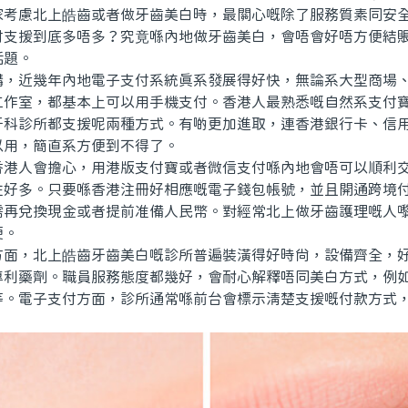
家考慮北上皓齒或者做牙齒美白時，最關心嘅除了服務質素同安
付支援到底多唔多？究竟喺內地做牙齒美白，會唔會好唔方便結
話題。
近幾年內地電子支付系統真系發展得好快，無論系大型商場、
工作室，都基本上可以用手機支付。香港人最熟悉嘅自然系支付
牙科診所都支援呢兩種方式。有啲更加進取，連香港銀行卡、信
以用，簡直系方便到不得了。
人會擔心，用港版支付寶或者微信支付喺內地會唔可以順利交
咗好多。只要喺香港注冊好相應嘅電子錢包帳號，並且開通跨境
需再兌換現金或者提前准備人民幣。對經常北上做牙齒護理嘅人
便。
，北上皓齒牙齒美白嘅診所普遍裝潢得好時尚，設備齊全，好
專利藥劑。職員服務態度都幾好，會耐心解釋唔同美白方式，例
等。電子支付方面，診所通常喺前台會標示清楚支援嘅付款方式，