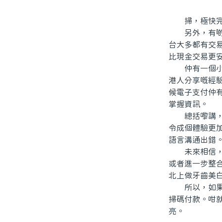
掃，極快完成
另外，有啲港
台大多都有交
比現金交易更
仲有一個小貼
港人分享嘅經
候電子支付仲
掌握資訊。
總括嚟講，無
令成個體驗更
語言溝通出錯
未來相信，會
或者進一步整
北上做牙齒美
所以，如果你
掃碼付款。咁
亮。