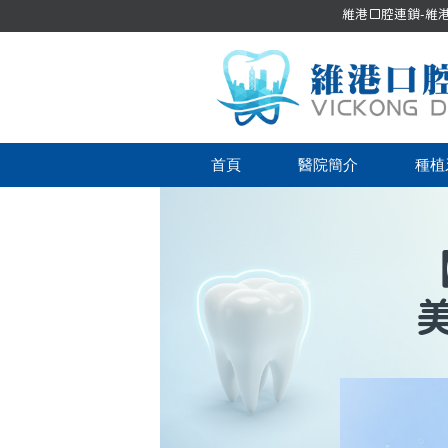
維港口腔連鎖-維港口
首頁
醫院簡介
種植