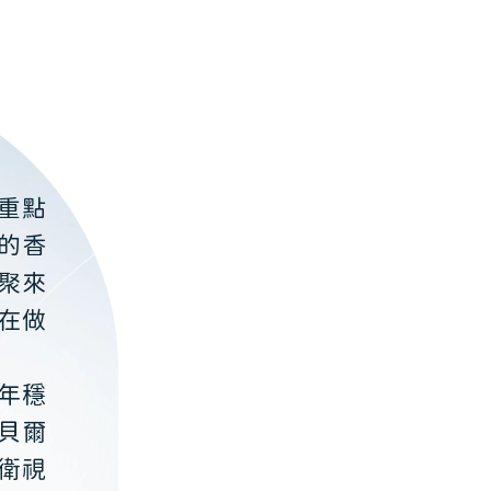
重點
的香
聚來
在做
年穩
貝爾
衛視