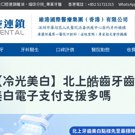
腔連鎖羅湖、福田分院_專業牙醫 香港電話：+852 51721315 WhatsApp：+8
牙
牙科醫生
口碑評價
醫院動態
收
【
冷光美白
】
北上皓齒牙齒
美白電子支付支援多嗎