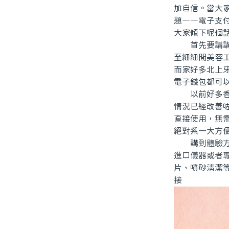
加自信。當大
題——電子支
大家傾下呢個
首先要講講，
至細細間美容
而家好多北上
電子錢包都可
以前好多香港
情況已經改善
直接使用，無
絕對系一大方
講到體驗方面
進口儀器或者
片、噴砂清潔
接