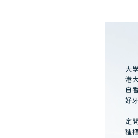
大
港
自
好
定
種