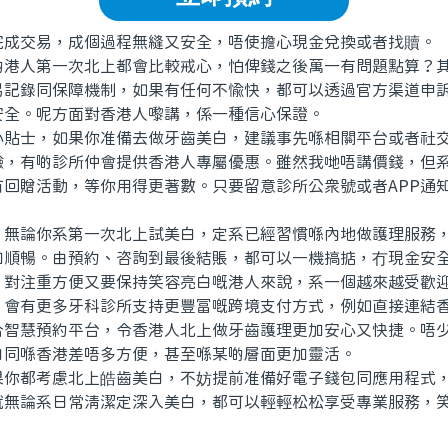
交易，成個過程無縫又安全，唔使擔心現金兌換或者找贖。
人第一次北上都會比較戒心，怕俾錢之後萬一有問題點算？其
易記錄同保障機制，如果有任何不愉快，都可以透過官方渠道申
安全。呢方面對香港人嚟講，係一種信心保證。
士，如果你准備去做牙齒美白，建議事先喺相關平台或者社交
驗，有啲診所仲會提供香港人專屬優惠。雖然我哋唔講價錢，但
有回贈活動，等你用得更著數。只要留意診所公衆號或者APP通
論你系第一次北上試美白，定系已經習慣喺內地做護理服務，
加順暢。由預約、咨詢到最後結賬，都可以一機搞掂，冇現金安
。對注重方便又要保持笑容亮白嘅港人來說，系一個越來越受歡
有更多牙科診所支持更豐富嘅跨境支付方式，例如直接連結香
合智慧預約平台，令香港人北上做牙齒護理更加安心又快捷。唔
白同喺香港差唔多方便，甚至喺某啲層面更加靈活。
都考慮北上皓齒美白，不妨提前准備好電子錢包同應用程式，
就無論系日常清潔定深入美白，都可以輕輕松松享受專業服務，