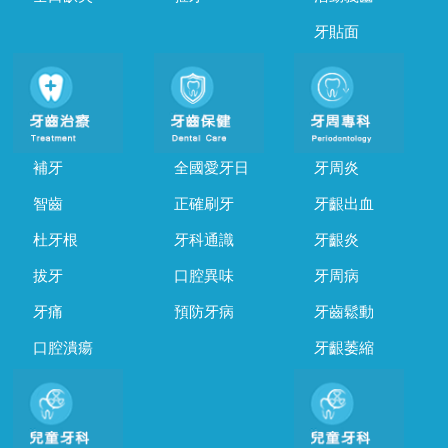
牙貼面
補牙
全國愛牙日
牙周炎
智齒
正確刷牙
牙齦出血
杜牙根
牙科通識
牙齦炎
拔牙
口腔異味
牙周病
牙痛
預防牙病
牙齒鬆動
口腔潰瘍
牙齦萎縮