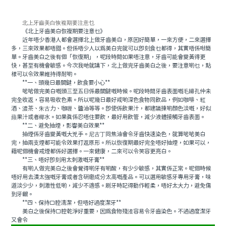
北上牙齒美白恢複期要注意乜
《北上牙齒美白恢複期要注意乜》
近年唔少香港人都會選擇北上做牙齒美白，原因好簡單，一來方便，二來選擇
多，三來效果都唔錯。但係唔少人以爲美白完就可以即刻食乜都得，其實唔係咁簡
單。牙齒美白之後有個「恢復期」，呢段時間如果唔注意，牙齒可能會變黃得更
快，甚至有機會敏感。今次我哋就講下，北上做完牙齒美白之後，要注意啲乜，點
樣可以令效果維持得耐啲。
**一、頭幾日最關鍵，飲食要小心**
啱啱做完美白嘅頭三至五日係最關鍵嘅時候。呢段時間牙齒表面嘅毛細孔仲未
完全收返，容易吸收色素。所以呢幾日最好戒啲深色食物同飲品，例如咖啡、紅
酒、濃茶、朱古力、咖喱、醬油等等。即使係飲果汁，都建議揀啲顏色淡嘅，好似
蘋果汁或者椰水。如果真係忍唔住要飲，最好用飲管，減少液體接觸牙齒表面。
**二、避免抽煙，影響美白效果**
抽煙係牙齒變黃嘅大兇手。尼古丁同焦油會令牙齒快速染色，就算啱啱美白
完，抽兩支煙都可能令效果打返原形。所以恢復期最好完全唔好抽煙，如果可以，
藉呢個機會戒煙都係好選擇。一來健康，二來可以令笑容更亮白。
**三、唔好即刻用太刺激嘅牙膏**
有啲人做完美白之後會覺得啲牙有啲酸，有少少敏感，其實係正常。呢個時候
唔好用去漬太強嘅牙膏或者含研磨成分太高嘅產品。可以選用敏感牙專用牙膏，味
道淡少少，刺激性低啲，減少不適感。刷牙時記得動作輕柔，唔好太大力，避免傷
到牙齦。
**四、保持口腔清潔，但唔好過度潔牙**
美白之後保持口腔乾淨好重要，因為食物殘渣容易令牙齒染色。不過過度潔牙
又會令