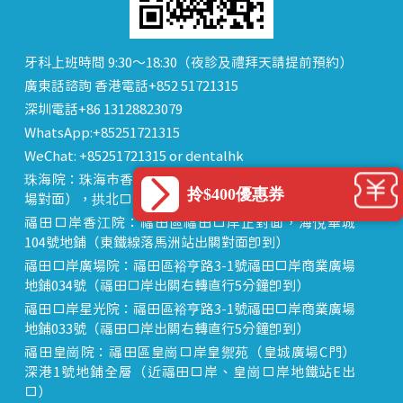
牙科上班時間 9:30～18:30（夜診及禮拜天請提前預約）
廣東話諮詢 香港電話+852 51721315
深圳電話+86 13128823079
WhatsApp:+85251721315
WeChat: +85251721315 or dentalhk
珠海院：珠海市香洲區 拱北中建商業大廈 15樓（迎賓廣
拎$400優惠券
場對面），拱北口岸步行8分鐘直達
福田口岸香江院：福田區福田口岸正對面，海悅華城
104號地鋪（東鐵線落馬洲站出關對面即到）
福田口岸廣場院：福田區裕亨路3-1號福田口岸商業廣場
地鋪034號（福田口岸出關右轉直行5分鐘即到）
福田口岸星光院：福田區裕亨路3-1號福田口岸商業廣場
地鋪033號（福田口岸出關右轉直行5分鐘即到）
福田皇崗院：福田區皇崗口岸皇禦苑（皇城廣場C門）
深港1號地鋪全層（近福田口岸、皇崗口岸地鐵站E出
口）