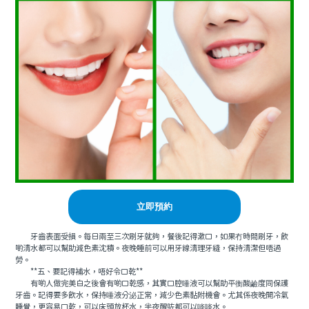
立即預約
牙齒表面受損。每日兩至三次刷牙就夠，餐後記得漱口，如果冇時間刷牙，飲
啲清水都可以幫助減色素沈積。夜晚睡前可以用牙線清理牙縫，保持清潔但唔過
勞。
**五、要記得補水，唔好令口乾**
有啲人做完美白之後會有啲口乾感，其實口腔唾液可以幫助平衡酸鹼度同保護
牙齒。記得要多飲水，保持唾液分泌正常，減少色素黏附機會。尤其係夜晚開冷氣
睡覺，更容易口乾，可以床頭放杯水，半夜醒咗都可以啖啖水。