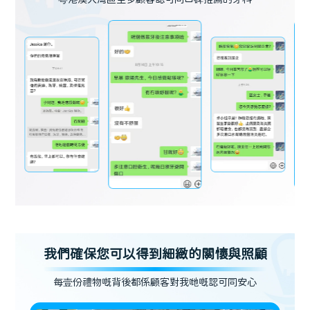
我們確保您可以得到細緻的關懷與照顧
每壹份禮物嘅背後都係顧客對我哋嘅認可同安心