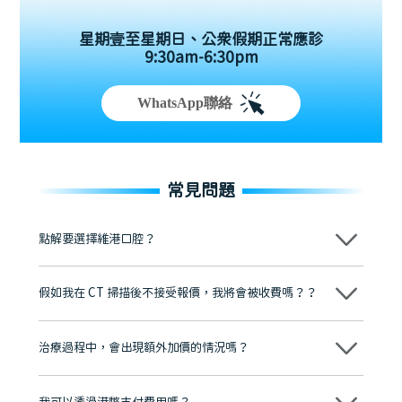
星期壹至星期日、公眾假期正常應診
9:30am-6:30pm
WhatsApp聯絡
常見問題
點解要選擇維港口腔？
維港口腔踐行「醫道濟世」的大學校訓，各分院匯聚來自香港、內地的
博士碩士高資歷牙醫，十七年穩定開診。榮獲「2024香港企業領袖品
假如我在 CT 掃描後不接受報價，我將會被收費嗎？？
牌」、「2025香港企業領袖品牌」，是諾貝爾種植系統全球放心植牙中
心，香港新城電台與廣東衛視推薦品牌
不會！只要未開始實際服務之前，你不會被收取任何費用。
至今已服務超過三十個國家和地區的顧客，受到粵港澳大灣區及周邊城
市市民極高的口碑評價及信任推薦 珠海、深圳設有八大分院，香港亦設
治療過程中，會出現額外加價的情況嗎？
有咨詢及服務保障中心，有任何問題都可以隨時預約免費咨詢，讓人十
分放心
不會，治療前我們會詳細說明治療方案及對應的價錢，顧客同意並簽字
後，我們才會正式進行診療服務