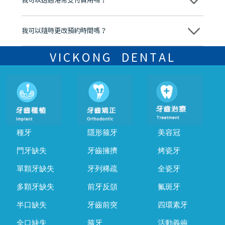
我可以透過港幣支付費用嗎？
可以。維港口腔會按照當日匯率轉算收取費用，而匯率會及時告知客人
我可以隨時更改預約時間嗎？
可以，請盡早通過wechat或whatsapp聯絡我們，告知我們你原本預約
的時間及資料，並且重新預約的日期及時段
VICKONG DENTAL
種牙
隱形箍牙
美容冠
門牙缺失
牙齒擁擠
烤瓷牙
單顆牙缺失
牙列稀疏
全瓷牙
多顆牙缺失
前牙反頜
氟斑牙
半口缺失
牙齒前突
四環素牙
全口缺失
箍牙
活動義齒