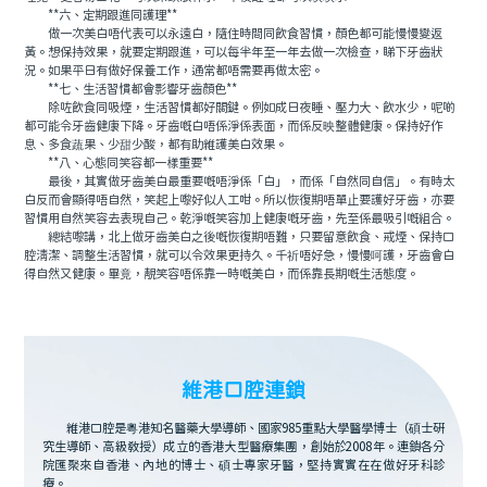
**六、定期跟進同護理**
做一次美白唔代表可以永遠白，隨住時間同飲食習慣，顏色都可能慢慢變返
黃。想保持效果，就要定期跟進，可以每半年至一年去做一次檢查，睇下牙齒狀
況。如果平日有做好保養工作，通常都唔需要再做太密。
**七、生活習慣都會影響牙齒顏色**
除咗飲食同吸煙，生活習慣都好關鍵。例如成日夜睡、壓力大、飲水少，呢啲
都可能令牙齒健康下降。牙齒嘅白唔係淨係表面，而係反映整體健康。保持好作
息、多食蔬果、少甜少酸，都有助維護美白效果。
**八、心態同笑容都一樣重要**
最後，其實做牙齒美白最重要嘅唔淨係「白」，而係「自然同自信」。有時太
白反而會顯得唔自然，笑起上嚟好似人工咁。所以恢復期唔單止要護好牙齒，亦要
習慣用自然笑容去表現自己。乾淨嘅笑容加上健康嘅牙齒，先至係最吸引嘅組合。
總結嚟講，北上做牙齒美白之後嘅恢復期唔難，只要留意飲食、戒煙、保持口
腔清潔、調整生活習慣，就可以令效果更持久。千祈唔好急，慢慢呵護，牙齒會白
得自然又健康。畢竟，靚笑容唔係靠一時嘅美白，而係靠長期嘅生活態度。
維港口腔連鎖
維港口腔是粵港知名醫藥大學導師、國家985重點大學醫學博士（碩士研
究生導師、高級教授）成立的香港大型醫療集團，創始於2008年。連鎖各分
院匯聚來自香港、內地的博士、碩士專家牙醫，堅持實實在在做好牙科診
療。