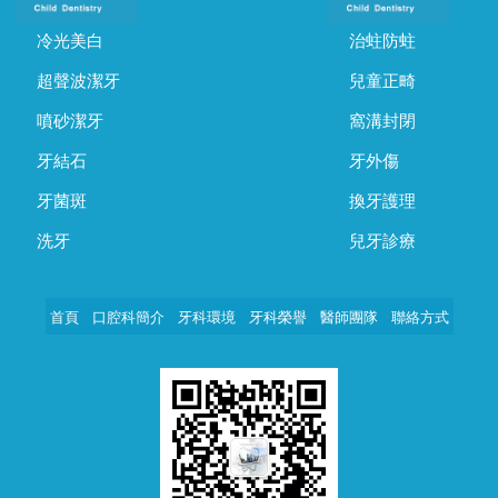
冷光美白
治蛀防蛀
超聲波潔牙
兒童正畸
噴砂潔牙
窩溝封閉
牙結石
牙外傷
牙菌斑
換牙護理
洗牙
兒牙診療
首頁
口腔科簡介
牙科環境
牙科榮譽
醫師團隊
聯絡方式