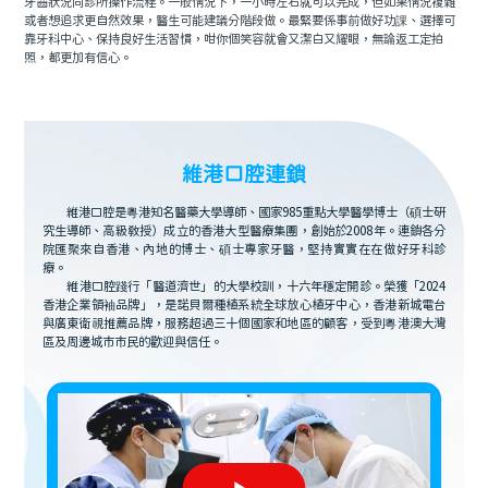
牙齒狀況同診所操作流程。一般情況下，一小時左右就可以完成，但如果情況複雜
或者想追求更自然效果，醫生可能建議分階段做。最緊要係事前做好功課、選擇可
靠牙科中心、保持良好生活習慣，咁你個笑容就會又潔白又耀眼，無論返工定拍
照，都更加有信心。
維港口腔連鎖
維港口腔是粵港知名醫藥大學導師、國家985重點大學醫學博士（碩士研
究生導師、高級教授）成立的香港大型醫療集團，創始於2008年。連鎖各分
院匯聚來自香港、內地的博士、碩士專家牙醫，堅持實實在在做好牙科診
療。
維港口腔踐行「醫道濟世」的大學校訓，十六年穩定開診。榮獲「2024
香港企業領袖品牌」，是諾貝爾種植系統全球放心植牙中心，香港新城電台
與廣東衛視推薦品牌，服務超過三十個國家和地區的顧客，受到粵港澳大灣
區及周邊城市市民的歡迎與信任。