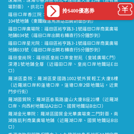
珠海院：珠海市香洲區 拱北中建商業大廈 15樓（迎賓廣
場對面），拱北口岸步行8分鐘直達
拎$400優惠券
福田口岸香江院：福田區福田口岸正對面，海悅華城
104號地鋪（東鐵線落馬洲站出關對面即到）
福田口岸廣場院：福田區裕亨路3-1號福田口岸商業廣場
地鋪034號（福田口岸出關右轉直行5分鐘即到）
福田口岸星光院：福田區裕亨路3-1號福田口岸商業廣場
地鋪033號（福田口岸出關右轉直行5分鐘即到）
福田皇崗院：福田區皇崗口岸皇禦苑（皇城廣場C門）
深港1號地鋪全層（近福田口岸、皇崗口岸地鐵站E出
口）
羅湖區委院：羅湖區愛國路1002號外貿輕工大廈8樓
（近羅湖口岸和蓮塘口岸，蓮塘口岸2個地鐵站，近東
門步行街）
羅湖國貿院：羅湖區春風路廬山大廈B座21樓（近羅湖
口岸、向西村地鐵站A2出口、國貿地鐵站B出口）
羅湖金光華院：羅湖區國貿金光華廣場東二門對面，南
湖路凱利商業廣場地鋪（近羅湖口岸、國貿地鐵站B出
口）