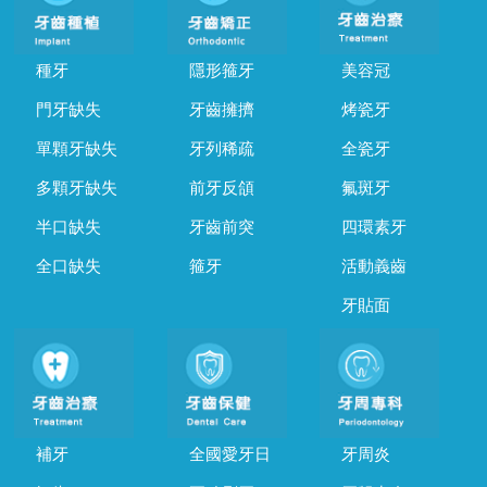
種牙
隱形箍牙
美容冠
門牙缺失
牙齒擁擠
烤瓷牙
單顆牙缺失
牙列稀疏
全瓷牙
多顆牙缺失
前牙反頜
氟斑牙
半口缺失
牙齒前突
四環素牙
全口缺失
箍牙
活動義齒
牙貼面
補牙
全國愛牙日
牙周炎