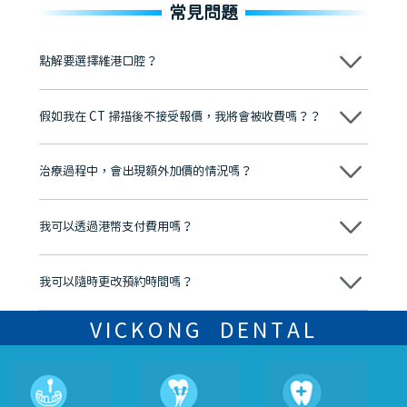
常見問題
點解要選擇維港口腔？
維港口腔踐行「醫道濟世」的大學校訓，各分院匯聚來自香港、內地的
博士碩士高資歷牙醫，十七年穩定開診。榮獲「2024香港企業領袖品
假如我在 CT 掃描後不接受報價，我將會被收費嗎？？
牌」、「2025香港企業領袖品牌」，是諾貝爾種植系統全球放心植牙中
心，香港新城電台與廣東衛視推薦品牌
不會！只要未開始實際服務之前，你不會被收取任何費用。
至今已服務超過三十個國家和地區的顧客，受到粵港澳大灣區及周邊城
市市民極高的口碑評價及信任推薦 珠海、深圳設有八大分院，香港亦設
治療過程中，會出現額外加價的情況嗎？
有咨詢及服務保障中心，有任何問題都可以隨時預約免費咨詢，讓人十
分放心
不會，治療前我們會詳細說明治療方案及對應的價錢，顧客同意並簽字
後，我們才會正式進行診療服務
我可以透過港幣支付費用嗎？
可以。維港口腔會按照當日匯率轉算收取費用，而匯率會及時告知客人
我可以隨時更改預約時間嗎？
可以，請盡早通過wechat或whatsapp聯絡我們，告知我們你原本預約
的時間及資料，並且重新預約的日期及時段
VICKONG DENTAL