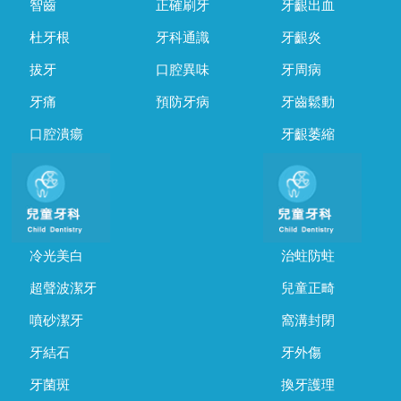
智齒
正確刷牙
牙齦出血
杜牙根
牙科通識
牙齦炎
拔牙
口腔異味
牙周病
牙痛
預防牙病
牙齒鬆動
口腔潰瘍
牙齦萎縮
冷光美白
治蛀防蛀
超聲波潔牙
兒童正畸
噴砂潔牙
窩溝封閉
牙結石
牙外傷
牙菌斑
換牙護理