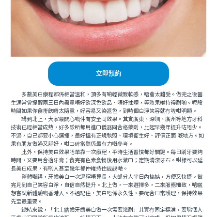
立即預約
多數美白療程都係相當溫和，頂多有啲輕微酸軟感，唔會太難受。做完之後醫
生通常會提醒兩三日內盡量唔好飲深色飲品、唔好抽煙，等效果維持得耐啲。呢段
時間如果你食嘢飲嘢太隨意，好容易又染返色，到時個白淨笑容就冇咗咁明顯。
講到北上，大家最關心嘅仲有安全同效果。其實廣東、深圳、廣州等地方牙科
技術已經相當成熟，好多診所都用進口儀器同合格藥劑，比起早幾年提升咗唔少。
不過，自己都要小心選擇，最好搵有正規執照、環境衛生好、評價正面 嘅地方。如
果有朋友做過又話好，咁口碑當然係最有力嘅參考。
此外，保持美白效果唔單靠一次療程，平時生活習慣都好關鍵。每日刷牙要夠
時間，又要用合適牙膏；食完有色素食物後用水漱口；定期清潔牙石。咁樣可以延
長美白成果，有啲人甚至幾年都仲維持住靓靓哋。
整體嚟講，牙齒美白一次過程唔算長，大部分人半日內搞掂，方便又快捷。做
完見到自己笑容白淨，自信自然提升。北上做，一來選擇多，二來服務細致，啱曬
想嘗試新體驗嘅香港人。不過記住，美白唔係永久性，要配合日常護理，保持效果
先至最重要。
總結來說，「北上皓齒牙齒美白做一次需要幾耐」其實冇固定標准，要睇個人