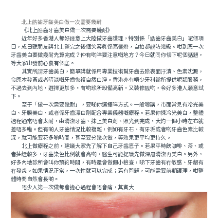
北上皓齒牙齒美白做一次需要幾耐
《北上皓齒牙齒美白做一次需要幾耐》
近年好多香港人都好鍾意上大陸做牙齒護理，特別係「皓齒牙齒美白」呢個項
目，成日聽朋友講北上整完之後個笑容真係亮曬燈，自拍都靓咗幾級。咁到底一次
牙齒美白要做幾耐先算完成？仲有啲咩要注意嘅地方？今日就同你傾下呢個話題，
等大家出發前心裏有個底。
其實所謂牙齒美白，簡單講就係用專業技術幫牙齒去除表面汙漬、色素沈澱，
令原本發黃或者暗淡嘅牙齒恢複自然白淨。香港亦有唔少牙科診所提供呢類服務，
不過去到內地，選擇更加多，有啲診所設備高新，又裝修靓啲，令好多港人願意試
下。
至于「做一次需要幾耐」，要睇你選擇咩方式。一般嚟講，市面常見有冷光美
白、牙膜美白、或者係牙齒漂白劑配合專業儀器嘅療程。若果你揀冷光美白，整體
過程通常唔會太耐，由清潔牙齒、抹上美白劑、照光到完成，大約一個小時左右就
差唔多啦。但有啲人牙齒情況比較複雜，例如有牙石、有牙垢或者啲牙齒色素比較
深，就可能要花多啲時間，甚至要分幾次做，等效果更平均更持久。
北上做療程之前，建議大家先了解下自己牙齒底子。若果平時飲咖啡、茶、或
者抽煙較多，牙齒染色比例就會高啲，醫生可能提議先做深層清潔再美白。另外，
好多內地診所會叫你預約時間，有時還會做個小檢查，睇下牙齒有冇敏感、牙龈有
冇發炎。如果情況正常，一次性就可以完成；若有問題，可能需要前期護理，咁整
體時間自然會長啲。
唔少人第一次做都會擔心過程會唔會痛，其實大