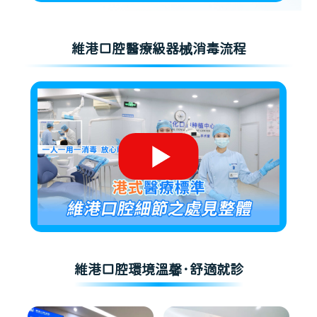
維港口腔醫療級器械消毒流程
維港口腔環境溫馨·舒適就診