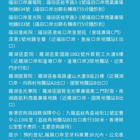
福田口岸廣場院：福田區裕亨路3-1號福田口岸商業廣場
地鋪034號（福田口岸出關右轉直行5分鐘即到）
福田口岸星光院：福田區裕亨路3-1號福田口岸商業廣場
地鋪033號（福田口岸出關右轉直行5分鐘即到）
福田皇崗院：福田區皇崗口岸皇禦苑（皇城廣場C門）
深港1號地鋪全層（近福田口岸、皇崗口岸地鐵站E出
口）
羅湖區委院：羅湖區愛國路1002號外貿輕工大廈8樓
（近羅湖口岸和蓮塘口岸，蓮塘口岸2個地鐵站，近東
門步行街）
羅湖國貿院：羅湖區春風路廬山大廈B座21樓（近羅湖
口岸、向西村地鐵站A2出口、國貿地鐵站B出口）
羅湖金光華院：羅湖區國貿金光華廣場東二門對面，南
湖路凱利商業廣場地鋪（近羅湖口岸、國貿地鐵站B出
口）
香港咨詢與服務保障中心：九龍荔枝角長裕街11號定豐
中心1306室（荔枝角地鐵站B1出口直行100米，香港辦
公室暫不應診，主要咨詢接待）
提示：預約登記,報銷口岸至牙科車費30元內。公交直