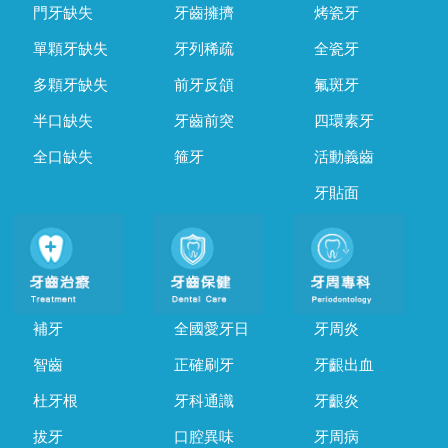
門牙缺失
牙齒擁擠
烤瓷牙
單顆牙缺失
牙列稀疏
全瓷牙
多顆牙缺失
前牙反頜
氟斑牙
半口缺失
牙齒前突
四環素牙
全口缺失
箍牙
活動義齒
牙貼面
補牙
全國愛牙日
牙周炎
智齒
正確刷牙
牙齦出血
杜牙根
牙科通識
牙齦炎
拔牙
口腔異味
牙周病