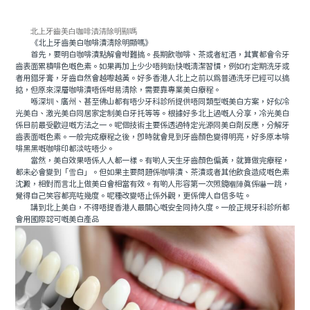
北上牙齒美白咖啡漬清除明顯嗎
《北上牙齒美白咖啡漬清除明顯嗎》
首先，要明白咖啡漬點解會咁難搞。長期飲咖啡、茶或者紅酒，其實都會令牙
齒表面累積啡色嘅色素。如果再加上少少唔夠勤快嘅清潔習慣，例如冇定期洗牙或
者用錯牙膏，牙齒自然會越嚟越黃。好多香港人北上之前以為普通洗牙已經可以搞
掂，但原來深層咖啡漬唔係咁易清除，需要靠專業美白療程。
喺深圳、廣州、甚至佛山都有唔少牙科診所提供唔同類型嘅美白方案，好似冷
光美白、激光美白同居家定制美白牙托等等。根據好多北上過嘅人分享，冷光美白
係目前最受歡迎嘅方法之一。呢個技術主要係透過特定光源同美白劑反應，分解牙
齒表面嘅色素。一般完成療程之後，即時就會見到牙齒顏色變得明亮，好多原本啡
啡黑黑嘅咖啡印都淡咗唔少。
當然，美白效果唔係人人都一樣。有啲人天生牙齒顏色偏黃，就算做完療程，
都未必會變到「雪白」。但如果主要問題係咖啡漬、茶漬或者其他飲食造成嘅色素
沈澱，相對而言北上做美白會相當有效。有啲人形容第一次照鏡嗰陣真係嚇一跳，
覺得自己笑容都亮咗幾度。呢種改變唔止係外觀，更係俾人自信多咗。
講到北上美白，不得唔提香港人最關心嘅安全同持久度。一般正規牙科診所都
會用國際認可嘅美白產品