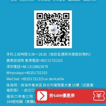
牙科上班時間 9:30～18:30（夜診及禮拜天請提前預約）
廣東話諮詢 香港電話+852 51721315
深圳電話+86 13128823079
WhatsApp:+85251721315
WeChat: +85251721315 or dentalhk
珠海院：珠海市香洲區 拱北中建商業大廈 15樓（迎賓廣
場對面），拱北口岸步行8分鐘直達
拎$400優惠券
福田口岸香江院：福田區福田口岸正對面，海悅華城
104號地鋪（東鐵線落馬洲站出關對面即到）