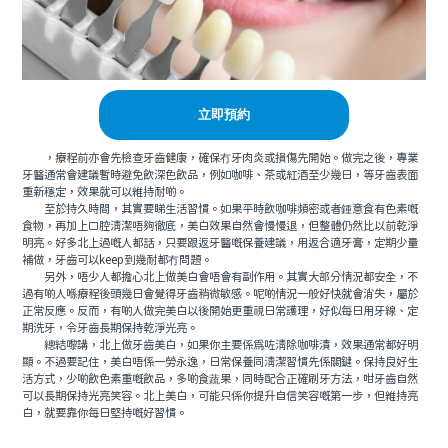
立即預約
，療程前亦會先檢查牙齒健康，確保冇牙肉炎或損傷先開始。做完之後，專業
牙醫通常會建議暫時避免飲深色飲品，例如咖啡、茶或紅酒至少幾日，等牙齒表面
重新穩定，效果就可以維持耐啲。
至於持久時間，其實要睇生活習慣。如果平時飲咖啡頻密或者鍾意食有色素嘅
食物，再加上口腔清潔唔夠徹底，美白效果自然會慢慢退，但整體仍然比以前乾淨
明亮。好多北上過嘅人都話，只要跟返牙醫嘅保養建議，用返合適牙膏，定期少量
補做，牙齒可以keep到幾耐都冇問題。
另外，唔少人都擔心北上做美白會唔會有副作用。其實大部分情況都安全，不
過有啲人喺療程後頭幾日會覺得牙齒稍微敏感。呢啲情況一般好快就會消失，屬於
正常反應。反而，有啲人做完美白以後開始更重視日常護理，好似每日用牙線、定
期洗牙，令牙齒長期保持乾淨光亮。
總結嚟講，北上做牙齒美白，如果你主要係為咗清除咖啡漬，效果通常都好明
顯。不過要記住，美白唔係一勞永逸，日常保養同清潔習慣先係關鍵。保持良好生
活方式，少啲飲色素重嘅飲品，多啲食蔬果，同時配合正確刷牙方法，咁牙齒自然
可以長期保持光亮笑容。北上美白，可能只係你提升自信笑容嘅第一步，但維持亮
白，就要靠你每日堅持嘅好習慣。