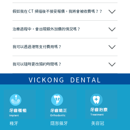
維港口腔踐行「醫道濟世」的大學校訓，各分院匯聚來自香港、內地的
博士碩士高資歷牙醫，十七年穩定開診。榮獲「2024香港企業領袖品
假如我在 CT 掃描後不接受報價，我將會被收費嗎？？
牌」、「2025香港企業領袖品牌」，是諾貝爾種植系統全球放心植牙中
心，香港新城電台與廣東衛視推薦品牌
不會！只要未開始實際服務之前，你不會被收取任何費用。
至今已服務超過三十個國家和地區的顧客，受到粵港澳大灣區及周邊城
市市民極高的口碑評價及信任推薦 珠海、深圳設有八大分院，香港亦設
治療過程中，會出現額外加價的情況嗎？
有咨詢及服務保障中心，有任何問題都可以隨時預約免費咨詢，讓人十
分放心
不會，治療前我們會詳細說明治療方案及對應的價錢，顧客同意並簽字
後，我們才會正式進行診療服務
我可以透過港幣支付費用嗎？
可以。維港口腔會按照當日匯率轉算收取費用，而匯率會及時告知客人
我可以隨時更改預約時間嗎？
可以，請盡早通過wechat或whatsapp聯絡我們，告知我們你原本預約
的時間及資料，並且重新預約的日期及時段
VICKONG DENTAL
種牙
隱形箍牙
美容冠