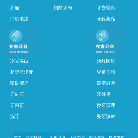
牙痛
預防牙病
牙齒鬆動
口腔潰瘍
牙齦萎縮
冷光美白
治蛀防蛀
超聲波潔牙
兒童正畸
噴砂潔牙
窩溝封閉
牙結石
牙外傷
牙菌斑
換牙護理
洗牙
兒牙診療
首頁
口腔科簡介
牙科環境
牙科榮譽
醫師團隊
聯絡方式