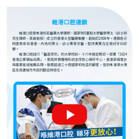
維港口腔連鎖
維港口腔是粵港知名醫藥大學導師、國家985重點大學醫學博士（碩士研
究生導師、高級教授）成立的香港大型醫療集團，創始於2008年。連鎖各分
院匯聚來自香港、內地的博士、碩士專家牙醫，堅持實實在在做好牙科診
療。
維港口腔踐行「醫道濟世」的大學校訓，十六年穩定開診。榮獲「2024
香港企業領袖品牌」，是諾貝爾種植系統全球放心植牙中心，香港新城電台
與廣東衛視推薦品牌，服務超過三十個國家和地區的顧客，受到粵港澳大灣
區及周邊城市市民的歡迎與信任。