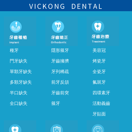
的時間及資料，並且重新預約的日期及時段
VICKONG DENTAL
種牙
隱形箍牙
美容冠
門牙缺失
牙齒擁擠
烤瓷牙
單顆牙缺失
牙列稀疏
全瓷牙
多顆牙缺失
前牙反頜
氟斑牙
半口缺失
牙齒前突
四環素牙
全口缺失
箍牙
活動義齒
牙貼面