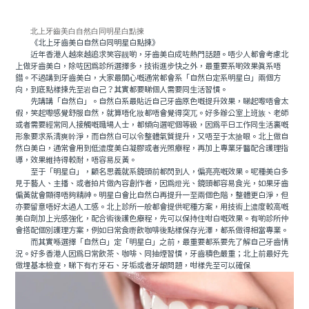
北上牙齒美白自然白同明星白點揀
《北上牙齒美白自然白同明星白點揀》
近年香港人越來越追求笑容靓啲，牙齒美白成咗熱門話題。唔少人都會考慮北
上做牙齒美白，除咗因爲診所選擇多，技術進步快之外，最重要系啲效果真系唔
錯。不過講到牙齒美白，大家最關心嘅通常都會系「自然白定系明星白」兩個方
向，到底點樣揀先至岩自己？其實都要睇個人需要同生活習慣。
先講講「自然白」。自然白系最貼近自己牙齒原色嘅提升效果，睇起嚟唔會太
假，笑起嚟感覺舒服自然，就算唔化妝都唔會覺得突兀。好多辦公室上班族、老師
或者需要經常同人接觸嘅職場人士，都傾向選呢個等級，因爲平日工作同生活裏嘅
形象要求系清爽幹淨，而自然白可以令整體氣質提升，又唔至于太搶眼。北上做自
然白美白，通常會用到低濃度美白凝膠或者光照療程，再加上專業牙醫配合護理指
導，效果維持得較耐，唔容易反黃。
至于「明星白」，顧名思義就系鏡頭前都閃到人，偏亮亮嘅效果。呢種美白多
見于藝人、主播、或者拍片做內容創作者，因爲燈光、鏡頭都容易食光，如果牙齒
偏黃就會顯得唔夠精神。明星白會比自然白再提升一至兩個色階，整體更白淨，但
亦要留意唔好太過人工感。北上診所一般都會提供呢種方案，用技術上濃度較高嘅
美白劑加上光感強化，配合術後護色療程，先可以保持住咁白嘅效果。有啲診所仲
會搭配個別護理方案，例如日常食嘢飲咖啡後點樣保存光澤，都系做得相當專業。
而其實喺選擇「自然白」定「明星白」之前，最重要都系要先了解自己牙齒情
況。好多香港人因爲日常飲茶、咖啡、同抽煙習慣，牙齒積色嚴重；北上前最好先
做埋基本檢查，睇下有冇牙石、牙垢或者牙龈問題，咁樣先至可以確保