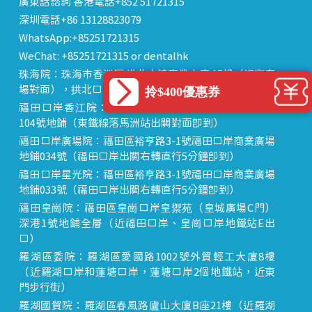
廣東話諮詢 香港電話+852 51721315
深圳電話+86 13128823079
WhatsApp:+85251721315
WeChat: +85251721315 or dentalhk
珠海院：珠海市香洲區 拱北中建商業大廈 15樓（迎賓廣
場對面），拱北口岸步行8分鐘直達
拎$400優惠券
福田口岸香江院：福田區福田口岸正對面，海悅華城
104號地鋪（東鐵線落馬洲站出關對面即到）
福田口岸廣場院：福田區裕亨路3-1號福田口岸商業廣場
地鋪034號（福田口岸出關右轉直行5分鐘即到）
福田口岸星光院：福田區裕亨路3-1號福田口岸商業廣場
地鋪033號（福田口岸出關右轉直行5分鐘即到）
福田皇崗院：福田區皇崗口岸皇禦苑（皇城廣場C門）
深港1號地鋪全層（近福田口岸、皇崗口岸地鐵站E出
口）
羅湖區委院：羅湖區愛國路1002號外貿輕工大廈8樓
（近羅湖口岸和蓮塘口岸，蓮塘口岸2個地鐵站，近東
門步行街）
羅湖國貿院：羅湖區春風路廬山大廈B座21樓（近羅湖