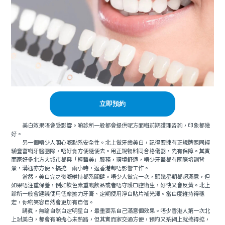
立即預約
美白效果唔會受影響。啲診所一般都會提供呢方面嘅前期護理咨詢，印象都幾
好。
另一個唔少人關心嘅點系安全性。北上做牙齒美白，記得要揀有正規牌照同經
驗豐富嘅牙醫團隊，唔好貪方便隨便去。用正規物料同合格儀器，先有保障。其實
而家好多北方大城市都興「輕醫美」服務，環境舒適，唔少牙醫都有國際培訓背
景，溝通亦方便。搞掂一兩小時，返香港都唔影響工作。
當然，美白完之後嘅維持都系關鍵。唔少人做完一次，頭幾星期都超滿意，但
如果唔注重保養，例如飲色素重嘅飲品或者唔守護口腔衛生，好快又會反黃。北上
診所一般會建議使用低摩擦力牙膏、定期使用淨白貼片補光澤。當白度維持得穩
定，你啲笑容自然會更加有自信。
講真，無論自然白定明星白，最重要系自己滿意個效果。唔少香港人第一次北
上試美白，都會有啲擔心未熟路，但其實而家交通方便，預約又系網上就搞得掂，