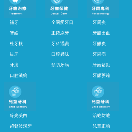
補牙
全國愛牙日
牙周炎
智齒
正確刷牙
牙齦出血
杜牙根
牙科通識
牙齦炎
拔牙
口腔異味
牙周病
牙痛
預防牙病
牙齒鬆動
口腔潰瘍
牙齦萎縮
冷光美白
治蛀防蛀
超聲波潔牙
兒童正畸