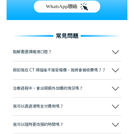
WhatsApp聯絡
常見問題
點解要選擇維港口腔？
維港口腔踐行「醫道濟世」的大學校訓，各分院匯聚來自香港、內地的
博士碩士高資歷牙醫，十七年穩定開診。榮獲「2024香港企業領袖品
假如我在 CT 掃描後不接受報價，我將會被收費嗎？？
牌」、「2025香港企業領袖品牌」，是諾貝爾種植系統全球放心植牙中
心，香港新城電台與廣東衛視推薦品牌
不會！只要未開始實際服務之前，你不會被收取任何費用。
至今已服務超過三十個國家和地區的顧客，受到粵港澳大灣區及周邊城
市市民極高的口碑評價及信任推薦 珠海、深圳設有八大分院，香港亦設
治療過程中，會出現額外加價的情況嗎？
有咨詢及服務保障中心，有任何問題都可以隨時預約免費咨詢，讓人十
分放心
不會，治療前我們會詳細說明治療方案及對應的價錢，顧客同意並簽字
後，我們才會正式進行診療服務
我可以透過港幣支付費用嗎？
可以。維港口腔會按照當日匯率轉算收取費用，而匯率會及時告知客人
我可以隨時更改預約時間嗎？
可以，請盡早通過wechat或whatsapp聯絡我們，告知我們你原本預約