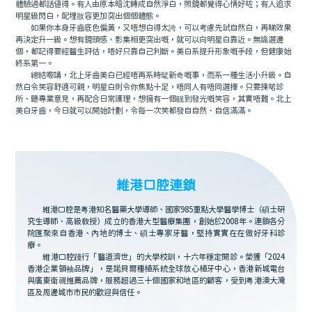
體驗過都話值得。有人由原本暗沈轉成自然淨白，照鏡都覺得心情好咗；有人追求
明星級閃白，配埋妝容更加突出個個體態。
如果你本身牙齒底色偏黃，又唔想白得太誇，可以考慮先試自然白，再睇效果
再決定升一級。想有鏡頭感、影集相更突出嘅，就可以向明星白靠近。無論選邊
個，都記得要經醫生評估，唔好只靠自己判斷。美白系提升形象嘅手段，但健康始
終系第一。
總結嚟講，北上牙齒美白已經唔再系時髦新奇嘅事，而系一種生活小升級。自
然白令笑容舒適可親，明星白則令你焦點十足，唔同人有唔同選擇。只要揀啱診
所、聽專業意見，再配合日常護理，想擁有一個靓到發光嘅笑容，其實唔難。北上
美白牙齒，今日就可以開始計劃，令每一次笑都發自自然、自信滿滿。
維港口腔連鎖
維港口腔是粵港知名醫藥大學導師、國家985重點大學醫學博士（碩士研
究生導師、高級教授）成立的香港大型醫療集團，創始於2008年。連鎖各分
院匯聚來自香港、內地的博士、碩士專家牙醫，堅持實實在在做好牙科診
療。
維港口腔踐行「醫道濟世」的大學校訓，十六年穩定開診。榮獲「2024
香港企業領袖品牌」，是諾貝爾種植系統全球放心植牙中心，香港新城電台
與廣東衛視推薦品牌，服務超過三十個國家和地區的顧客，受到粵港澳大灣
區及周邊城市市民的歡迎與信任。