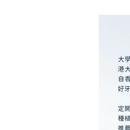
大
港
自
好
定
種
推