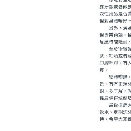
露牙龈或者微
次性用品是否
但對身體唔好
另外，溝通都
但專業術語、
反應時間幾耐
至於術後護理
茶、紅酒或者
口腔幹淨。有
質。
總體嚟講，北
景、有冇正規
對、多了解，
係最值得炫耀
最後提醒大家
飲水、定期洗
持。希望大家