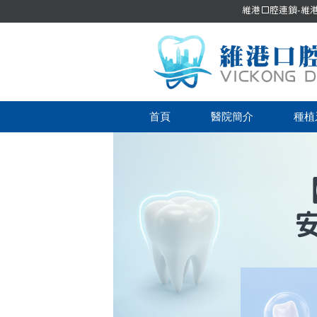
維港口腔連鎖-維港口
首頁
醫院簡介
種植