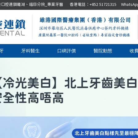
腔連鎖羅湖、福田分院_專業牙醫 香港電話：+852 51721315 WhatsApp：+8
牙
牙科醫生
口碑評價
醫院動態
收
【
冷光美白
】
北上牙齒美白
安全性高唔高