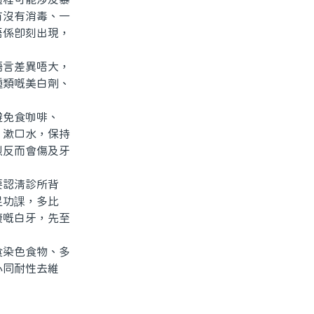
有沒有消毒、一
唔係即刻出現，
言差異唔大，
種類嘅美白劑、
免食咖啡、
、漱口水，保持
烈反而會傷及牙
認清診所背
足功課，多比
康嘅白牙，先至
染色食物、多
心同耐性去維