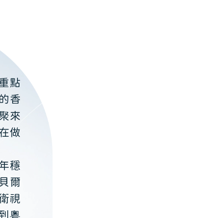
重點
的香
聚來
在做
年穩
貝爾
衛視
到粵