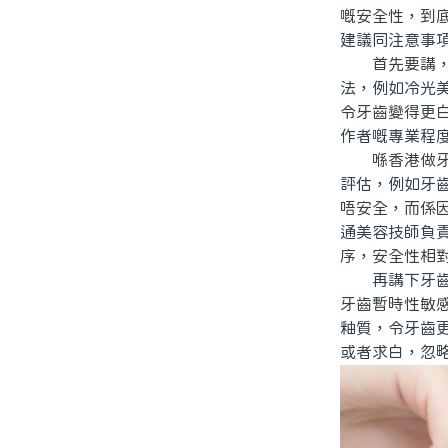
嘅安全性，到
建議同注意事
首先要講，牙
法，例如冷光
令牙齒變得更
作者嘅專業程
喺香港做牙齒
評估，例如牙
唔安全，而係
通美容技師負
序，安全性相
再講下牙齒美
牙齒暫時性敏
釉質，令牙齒
或者求白，忽