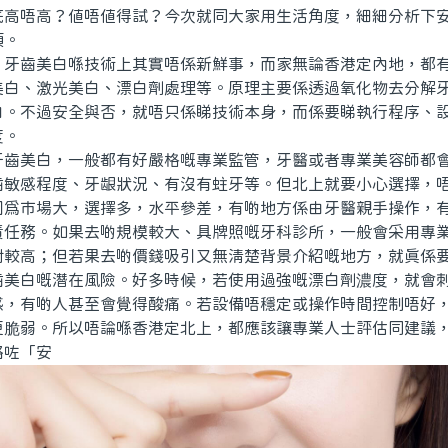
底高唔高？值唔值得試？今次就同大家用生活角度，細細分析下
項。
齒美白喺技術上其實唔係新鮮事，而家無論香港定內地，都有
美白、激光美白、漂白劑處理等。原理主要係透過氧化物去分解
白。不過安全與否，就唔只係睇技術本身，而係要睇執行程序、
度。
美白，一般都有好嚴格嘅專業監管，牙醫或者專業美容師都會
齒敏感程度、牙龈狀況、有沒有蛀牙等。但北上就要小心選擇，
因爲市場大，選擇多，水平參差，有啲地方係由牙醫親手操作，
責任務。如果去啲規模較大、具牌照嘅牙科診所，一般會采用專
對較高；但若果去啲價錢吸引又無清楚背景介紹嘅地方，就真係
白嘅潛在風險。好多時候，若使用過強嘅漂白劑濃度，就會刺
感，有啲人甚至會覺得酸痛。若設備唔穩定或操作時間控制唔好
更脆弱。所以唔論喺香港定北上，都應該讓專業人士評估同建議
略咗「安