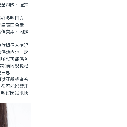
安全風險、選擇
好多唔同方
牙齒表面色素，
設備質素、同操
依照個人情況
唔係話內地一定
有啲就可能係普
業設備同規範程
要三思。
激牙龈或者令
，都可能影響牙
，唔好因爲求快