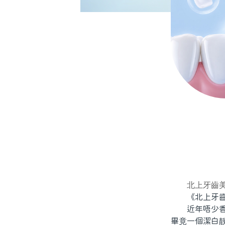
北上牙齒
《北上牙齒
近年唔少香港
畢竟一個潔白