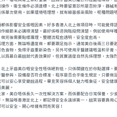
創操作，衛生條件必須達標。北上時要留意診所是否幹淨、器械
真係單次使用。如果環境唔理想，就有細菌感染風險，呢種問題
。
係影響安全感嘅因素。好多香港人北上做項目時，可能覺得語
操作細節未必講得清楚。最好係喺咨詢階段問清楚，例如使用咩
、做完後需要點樣護理。整體流程愈透明，安全度愈高。
方面，無論喺邊度做，都要跟足指示。通常美白後兩三日要避
深色食物，免得牙齒重新染色。另外可使用牙醫建議嘅溫和牙膏
人以爲最白最靓就代表效果好，但其實適度自然先係理想，太強
上牙齒美白嘅安全性唔係絕對低，只係關鍵在於你點選擇。要
牙醫參與、設備是否符合標准、程序是否合乎衛生規定。只要做
就可以安心享受變靓過程。畢竟笑容係個人魅力嘅象征，安全健
嘅美麗。
，美白唔係長久一次性解決方案，而係要配合日常保養，少食
牙。無論喺香港定北上，都記得安全永遠排第一，靓笑容要靠用
都可以安全、開心咁擁有閃亮笑容！