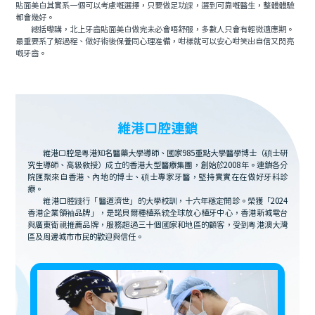
貼面美白其實系一個可以考慮嘅選擇，只要做足功課，選到可靠嘅醫生，整體體驗
都會幾好。
總括嚟講，北上牙齒貼面美白做完未必會唔舒服，多數人只會有輕微適應期。
最重要系了解過程、做好術後保養同心理准備，咁樣就可以安心咁笑出自信又閃亮
嘅牙齒。
維港口腔連鎖
維港口腔是粵港知名醫藥大學導師、國家985重點大學醫學博士（碩士研
究生導師、高級教授）成立的香港大型醫療集團，創始於2008年。連鎖各分
院匯聚來自香港、內地的博士、碩士專家牙醫，堅持實實在在做好牙科診
療。
維港口腔踐行「醫道濟世」的大學校訓，十六年穩定開診。榮獲「2024
香港企業領袖品牌」，是諾貝爾種植系統全球放心植牙中心，香港新城電台
與廣東衛視推薦品牌，服務超過三十個國家和地區的顧客，受到粵港澳大灣
區及周邊城市市民的歡迎與信任。