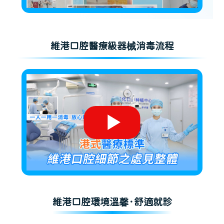
維港口腔醫療級器械消毒流程
維港口腔環境溫馨·舒適就診