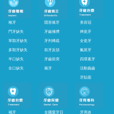
種牙
隱形箍牙
美容冠
門牙缺失
牙齒擁擠
烤瓷牙
單顆牙缺失
牙列稀疏
全瓷牙
多顆牙缺失
前牙反頜
氟斑牙
半口缺失
牙齒前突
四環素牙
全口缺失
箍牙
活動義齒
牙貼面
補牙
全國愛牙日
牙周炎