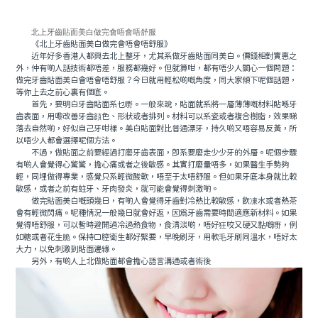
北上牙齒貼面美白做完會唔會唔舒服
《北上牙齒貼面美白做完會唔會唔舒服》
近年好多香港人都興去北上整牙，尤其系做牙齒貼面同美白。價錢相對實惠之
外，仲有啲人話技術都唔差，服務都幾好。但就算咁，都有唔少人關心一個問題：
做完牙齒貼面美白會唔會唔舒服？今日就用輕松啲嘅角度，同大家傾下呢個話題，
等你上去之前心裏有個底。
首先，要明白牙齒貼面系乜嘢。一般來說，貼面就系將一層薄薄嘅材料貼喺牙
齒表面，用嚟改善牙齒顔色、形狀或者排列。材料可以系瓷或者複合樹脂，效果睇
落去自然啲，好似自己牙咁樣。美白貼面對比普通漂牙，持久啲又唔容易反黃，所
以唔少人都會選擇呢個方法。
不過，做貼面之前要經過打磨牙齒表面，即系要磨走少少牙的外層。呢個步驟
有啲人會覺得心驚驚，擔心痛或者之後敏感。其實打磨量唔多，如果醫生手勢夠
輕，同埋做得專業，感覺只系輕微酸軟，唔至于太唔舒服。但如果牙底本身就比較
敏感，或者之前有蛀牙、牙肉發炎，就可能會覺得刺激啲。
做完貼面美白嘅頭幾日，有啲人會覺得牙齒對冷熱比較敏感，飲凍水或者熱茶
會有輕微閃痛。呢種情況一般幾日就會好返，因爲牙齒需要時間適應新材料。如果
覺得唔舒服，可以暫時避開過冷過熱食物，食清淡啲，唔好狂咬又硬又黏嘅嘢，例
如糖或者花生脆。保持口腔衛生都好緊要，早晚刷牙，用軟毛牙刷同溫水，唔好太
大力，以免刺激到貼面邊緣。
另外，有啲人上北做貼面都會擔心語言溝通或者術後