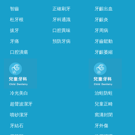
智齒
正確刷牙
牙齦出血
杜牙根
牙科通識
牙齦炎
拔牙
口腔異味
牙周病
牙痛
預防牙病
牙齒鬆動
口腔潰瘍
牙齦萎縮
冷光美白
治蛀防蛀
超聲波潔牙
兒童正畸
噴砂潔牙
窩溝封閉
牙結石
牙外傷