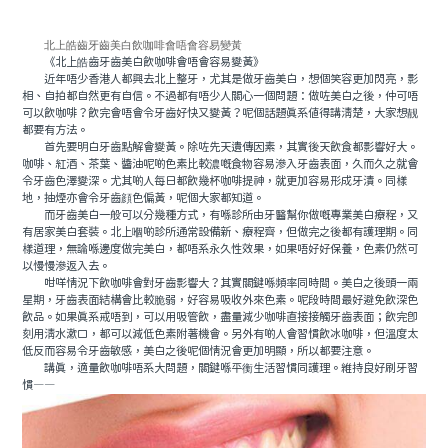
北上皓齒牙齒美白飲咖啡會唔會容易變黃
《北上皓齒牙齒美白飲咖啡會唔會容易變黃》
近年唔少香港人都興去北上整牙，尤其是做牙齒美白，想個笑容更加閃亮，影
相、自拍都自然更有自信。不過都有唔少人關心一個問題：做咗美白之後，仲可唔
可以飲咖啡？飲完會唔會令牙齒好快又變黃？呢個話題真系值得講清楚，大家想靓
都要有方法。
首先要明白牙齒點解會變黃。除咗先天遺傳因素，其實後天飲食都影響好大。
咖啡、紅酒、茶葉、醬油呢啲色素比較濃嘅食物容易滲入牙齒表面，久而久之就會
令牙齒色澤變深。尤其啲人每日都飲幾杯咖啡提神，就更加容易形成牙漬。同樣
地，抽煙亦會令牙齒顔色偏黃，呢個大家都知道。
而牙齒美白一般可以分幾種方式，有喺診所由牙醫幫你做嘅專業美白療程，又
有居家美白套裝。北上嗰啲診所通常設備新、療程齊，但做完之後都有護理期。同
樣道理，無論喺邊度做完美白，都唔系永久性效果，如果唔好好保養，色素仍然可
以慢慢滲返入去。
咁咩情況下飲咖啡會對牙齒影響大？其實關鍵喺頻率同時間。美白之後頭一兩
星期，牙齒表面結構會比較脆弱，好容易吸收外來色素。呢段時間最好避免飲深色
飲品。如果真系戒唔到，可以用吸管飲，盡量減少咖啡直接接觸牙齒表面；飲完即
刻用清水漱口，都可以減低色素附著機會。另外有啲人會習慣飲冰咖啡，但溫度太
低反而容易令牙齒敏感，美白之後呢個情況會更加明顯，所以都要注意。
講真，適量飲咖啡唔系大問題，關鍵喺平衡生活習慣同護理。維持良好刷牙習
慣——