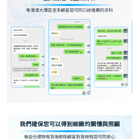
粵港澳大灣區至多顧客認可同口碑推薦的牙科
我們確保您可以得到細緻的關懷與照顧
每壹份禮物嘅背後都係顧客對我哋嘅認可同安心