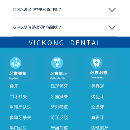
不會，治療前我們會詳細說明治療方案及對應的價錢，顧客同意並簽字
後，我們才會正式進行診療服務
我可以透過港幣支付費用嗎？
可以。維港口腔會按照當日匯率轉算收取費用，而匯率會及時告知客人
我可以隨時更改預約時間嗎？
可以，請盡早通過wechat或whatsapp聯絡我們，告知我們你原本預約
的時間及資料，並且重新預約的日期及時段
VICKONG DENTAL
種牙
隱形箍牙
美容冠
門牙缺失
牙齒擁擠
烤瓷牙
單顆牙缺失
牙列稀疏
全瓷牙
多顆牙缺失
前牙反頜
氟斑牙
半口缺失
牙齒前突
四環素牙