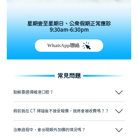
星期壹至星期日、公眾假期正常應診
9:30am-6:30pm
WhatsApp聯絡
常見問題
點解要選擇維港口腔？
維港口腔踐行「醫道濟世」的大學校訓，各分院匯聚來自香港、內地的
博士碩士高資歷牙醫，十七年穩定開診。榮獲「2024香港企業領袖品
假如我在 CT 掃描後不接受報價，我將會被收費嗎？？
牌」、「2025香港企業領袖品牌」，是諾貝爾種植系統全球放心植牙中
心，香港新城電台與廣東衛視推薦品牌
不會！只要未開始實際服務之前，你不會被收取任何費用。
至今已服務超過三十個國家和地區的顧客，受到粵港澳大灣區及周邊城
市市民極高的口碑評價及信任推薦 珠海、深圳設有八大分院，香港亦設
治療過程中，會出現額外加價的情況嗎？
有咨詢及服務保障中心，有任何問題都可以隨時預約免費咨詢，讓人十
分放心