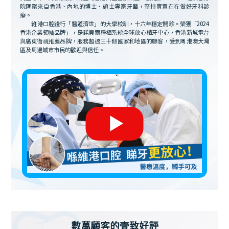
院匯聚來自香港、內地的博士、碩士專家牙醫，堅持實實在在做好牙科診
療。
維港口腔踐行「醫道濟世」的大學校訓，十六年穩定開診。榮獲「2024
香港企業領袖品牌」，是諾貝爾種植系統全球放心植牙中心，香港新城電台
與廣東衛視推薦品牌，服務超過三十個國家和地區的顧客，受到粵港澳大灣
區及周邊城市市民的歡迎與信任。
數萬顧客的壹致好評