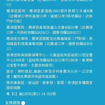
口）
羅湖區委院：羅湖區愛國路1002號外貿輕工大廈8樓
（近羅湖口岸和蓮塘口岸，蓮塘口岸2個地鐵站，近東
門步行街）
羅湖國貿院：羅湖區春風路廬山大廈B座21樓（近羅湖
口岸、向西村地鐵站A2出口、國貿地鐵站B出口）
羅湖金光華院：羅湖區國貿金光華廣場東二門對面，南
湖路凱利商業廣場地鋪（近羅湖口岸、國貿地鐵站B出
口）
香港咨詢與服務保障中心：九龍荔枝角長裕街11號定豐
中心1306室（荔枝角地鐵站B1出口直行100米，香港辦
公室暫不應診，主要咨詢接待）
提示：預約登記,報銷口岸至牙科車費30元內。公交直
達！醫院免費提供快遞存放服務。
提供廣東話、潮汕話、客家話、英語、普通話多種語言
接診服務
粵【C】廣[2025]第11-14-255號
友情鏈接