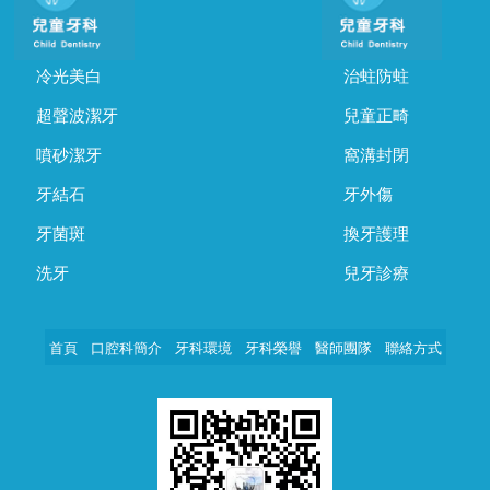
冷光美白
治蛀防蛀
超聲波潔牙
兒童正畸
噴砂潔牙
窩溝封閉
牙結石
牙外傷
牙菌斑
換牙護理
洗牙
兒牙診療
首頁
口腔科簡介
牙科環境
牙科榮譽
醫師團隊
聯絡方式