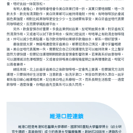
養，唔好貪靓一陣就放松。
有啲人會擔心，飲咖啡會唔會令美白效果打得一折。其實只要唔頻繁、唔一次
飲太多、飲完有清潔動作，美白效果都可以維持得幾耐。仲有，有時咖啡加奶會減
弱色素強度，相對比純黑咖啡更安全少少。生活總要有享受，美白牙齒並唔代表要
同咖啡絕交，反而要學識點樣平衡。
另外，飲食習慣亦好重要。多食蔬果例如蘋果、梨呢啲脆質水果，對牙齒有天
然清潔作用。又或者可以試下飲多啲水，保持口腔濕潤，咁唔單止有助清走咖啡殘
渣，仲可以減少色素黏著。每次飲完咖啡如果順手飲幾啖水，都系一個好習慣。
最後提提大家，無論喺邊度做牙齒美白，都要認清自己情況，遵守牙醫嘅建
議。美白並唔代表萬無一失，需要配合自己日常護理先至可以維持效果。北上整牙
固然方便快捷，但要記住護理期期間飲食習慣會影響效果。若果真系好鍾意咖啡，
可以選擇減淡色澤嘅類型，又或者安排喺美白療程幾星期之後再慢慢飲返，咁就可
以兩者兼得。
總括來說，北上皓齒牙齒美白之後飲咖啡唔一定會馬上變黃，但要講究方法同
護理。只要保持好生活習慣，注意飲食、勤洗牙漱口，笑容自然更持久潔白。靓牙
都系每日細心維護嘅成果，記住美白唔止系療程一次，而系長期生活態度——適度
飲咖啡，適度保養，你嘅皓齒先至真系可以長久閃亮。
維港口腔連鎖
維港口腔是粵港知名醫藥大學導師、國家985重點大學醫學博士（碩士研
究生導師、高級教授）成立的香港大型醫療集團，創始於2008年。連鎖各分