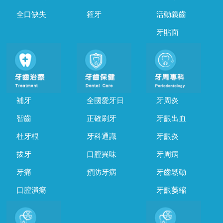
全口缺失
箍牙
活動義齒
牙貼面
補牙
全國愛牙日
牙周炎
智齒
正確刷牙
牙齦出血
杜牙根
牙科通識
牙齦炎
拔牙
口腔異味
牙周病
牙痛
預防牙病
牙齒鬆動
口腔潰瘍
牙齦萎縮