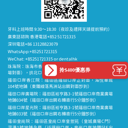
牙科上班時間 9:30～18:30（夜診及禮拜天請提前預約）
廣東話諮詢 香港電話+852 51721315
深圳電話+86 13128823079
WhatsApp:+85251721315
WeChat: +85251721315 or dentalhk
珠海院：珠海市香洲區 拱北中建商業大廈 15樓（迎賓廣
拎$400優惠券
場對面），拱北口岸步行8分鐘直達
福田口岸香江院：福田區福田口岸正對面，海悅華城
104號地鋪（東鐵線落馬洲站出關對面即到）
福田口岸廣場院：福田區裕亨路3-1號福田口岸商業廣場
地鋪034號（福田口岸出關右轉直行5分鐘即到）
福田口岸星光院：福田區裕亨路3-1號福田口岸商業廣場
地鋪033號（福田口岸出關右轉直行5分鐘即到）
福田皇崗院：福田區皇崗口岸皇禦苑（皇城廣場C門）
深港1號地鋪全層（近福田口岸、皇崗口岸地鐵站E出