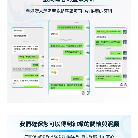
粵港澳大灣區至多顧客認可同口碑推薦的牙科
我們確保您可以得到細緻的關懷與照顧
每壹份禮物嘅背後都係顧客對我哋嘅認可同安心