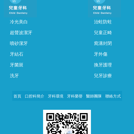
冷光美白
治蛀防蛀
超聲波潔牙
兒童正畸
噴砂潔牙
窩溝封閉
牙結石
牙外傷
牙菌斑
換牙護理
洗牙
兒牙診療
首頁
口腔科簡介
牙科環境
牙科榮譽
醫師團隊
聯絡方式