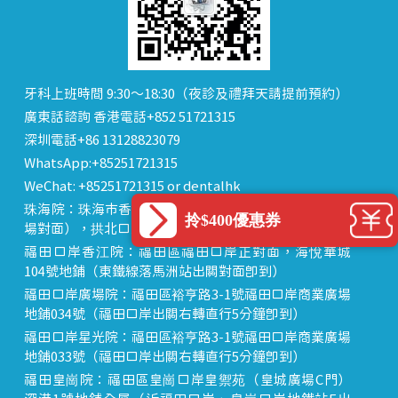
牙科上班時間 9:30～18:30（夜診及禮拜天請提前預約）
廣東話諮詢 香港電話+852 51721315
深圳電話+86 13128823079
WhatsApp:+85251721315
WeChat: +85251721315 or dentalhk
珠海院：珠海市香洲區 拱北中建商業大廈 15樓（迎賓廣
拎$400優惠券
場對面），拱北口岸步行8分鐘直達
福田口岸香江院：福田區福田口岸正對面，海悅華城
104號地鋪（東鐵線落馬洲站出關對面即到）
福田口岸廣場院：福田區裕亨路3-1號福田口岸商業廣場
地鋪034號（福田口岸出關右轉直行5分鐘即到）
福田口岸星光院：福田區裕亨路3-1號福田口岸商業廣場
地鋪033號（福田口岸出關右轉直行5分鐘即到）
福田皇崗院：福田區皇崗口岸皇禦苑（皇城廣場C門）