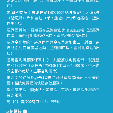
深港1號地鋪全層（近福田口岸、皇崗口岸地鐵站E出
口）
羅湖區委院：羅湖區愛國路1002號外貿輕工大廈8樓
（近羅湖口岸和蓮塘口岸，蓮塘口岸2個地鐵站，近東
門步行街）
羅湖國貿院：羅湖區春風路廬山大廈B座21樓（近羅湖
口岸、向西村地鐵站A2出口、國貿地鐵站B出口）
羅湖金光華院：羅湖區國貿金光華廣場東二門對面，南
湖路凱利商業廣場地鋪（近羅湖口岸、國貿地鐵站B出
口）
香港咨詢與服務保障中心：九龍荔枝角長裕街11號定豐
中心1306室（荔枝角地鐵站B1出口直行100米，香港辦
公室暫不應診，主要咨詢接待）
提示：預約登記,報銷口岸至牙科車費30元內。公交直
達！醫院免費提供快遞存放服務。
提供廣東話、潮汕話、客家話、英語、普通話多種語言
接診服務
粵【C】廣[2025]第11-14-255號
友情鏈接