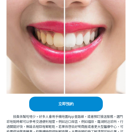
立即預約
技真係幫咗唔少。好多人會用手機地圖App查路線，或者預訂接送服務，選門
診地點時都可以參考交通便利程度。例如近口岸區，例如福田、羅湖附近診所，行
過關就好快，無論去程回程都輕鬆。若果係想去好啲商圈或者更大型醫療中心，可
能要搭地鐵再轉車，但整體時間控制都唔難。主要係預約時了解清楚診所位置，可