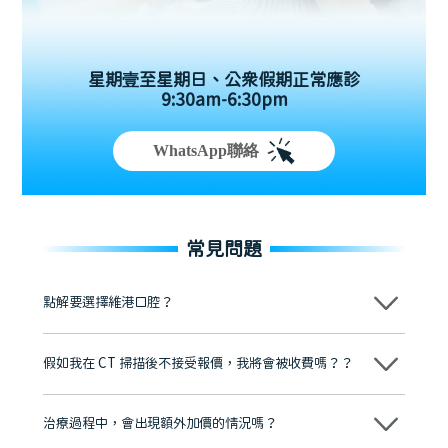
星期壹至星期日、公眾假期正常應診
9:30am-6:30pm
WhatsApp聯絡
常見問題
點解要選擇維港口腔？
維港口腔踐行「醫道濟世」的大學校訓，各分院匯聚來自香港、內地的
博士碩士高資歷牙醫，十七年穩定開診。榮獲「2024香港企業領袖品
假如我在 CT 掃描後不接受報價，我將會被收費嗎？？
牌」、「2025香港企業領袖品牌」，是諾貝爾種植系統全球放心植牙中
心，香港新城電台與廣東衛視推薦品牌
不會！只要未開始實際服務之前，你不會被收取任何費用。
至今已服務超過三十個國家和地區的顧客，受到粵港澳大灣區及周邊城
市市民極高的口碑評價及信任推薦 珠海、深圳設有八大分院，香港亦設
治療過程中，會出現額外加價的情況嗎？
有咨詢及服務保障中心，有任何問題都可以隨時預約免費咨詢，讓人十