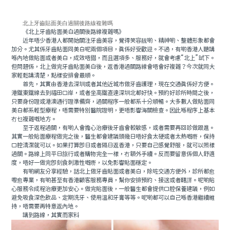
北上牙齒貼面美白過關後路線複雜嗎
《北上牙齒貼面美白過關後路線複雜嗎》
近年唔少香港人都開始關注牙齒美容，覺得笑容靓啲、精神啲、整體形象都會
加分。尤其係牙齒貼面同美白呢兩個項目，真係好受歡迎。不過，有啲香港人聽講
喺內地做貼面或者美白，成效唔錯，而且選項多、服務好，就會考慮“北上”試下。
但問題係，北上做完牙齒貼面美白後，返香港過關路線會唔會好複雜？今次就同大
家輕鬆講清楚，點樣安排會最順。
首先，其實由香港去深圳或者其他近城市做牙齒護理，現在交通真係好方便。
港鐵東鐵線去到福田口岸，或者坐高鐵直達深圳北都好快。預約好診所時間之後，
只要身份證或港澳通行證準備齊，過關程序一般都系十分順暢。大多數人做貼面同
美白都系輕型療程，唔需要特別醫院證明，更唔影響海關檢查。因此喺程序上基本
冇乜複雜嘅地方。
至于返程過關，有啲人會擔心治療後牙齒會較敏感，或者需要再回診做跟進。
其實一般貼面療程做完之後，醫生都會建議頭幾日唔好食太硬或者太熱嘅嘢，保持
口腔清潔就可以。如果打算即日或者隔日返香港，只要自己感覺舒服，就可以照樣
過關。路線上同平日旅行或者購物完全一樣，冇額外手續。反而要留意係個人舒適
度，唔好一做完即刻食刺激性嘅嘢，以免影響貼面穩定。
有啲網友分享經驗，話北上做牙齒貼面或者美白，除咗交通方便外，診所都愈
嚟愈專業，有啲甚至有香港顧客服務專員，幫你安排預約、接送或者翻譯。呢啲貼
心服務令成程治療更加安心。做完貼面後，一般醫生都會提供口腔保養建議，例如
避免吸食深色飲品、定期洗牙、使用溫和牙膏等等。呢啲都可以自己喺香港繼續維
持，唔需要再特意返內地。
講到路線，其實而家科