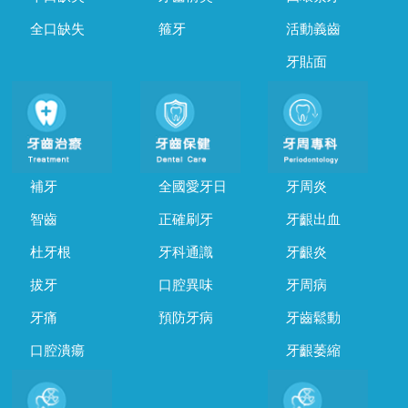
全口缺失
箍牙
活動義齒
牙貼面
補牙
全國愛牙日
牙周炎
智齒
正確刷牙
牙齦出血
杜牙根
牙科通識
牙齦炎
拔牙
口腔異味
牙周病
牙痛
預防牙病
牙齒鬆動
口腔潰瘍
牙齦萎縮