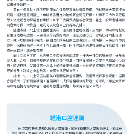
以慳好多時間。
還有一個重點，就係牙貼面美白係需要專業技術同設備，所以建議大家選擇有
認證、經驗豐富嘅醫生，無論喺香港定內地都要查清楚評價。咁樣不只令效果更理
想，做完返香港都唔會有風險。如果日後需要調整或者保養，醫生一般都會建議每
隔幾個月做一次檢查，呢啲可以配合自己行程再安排。
整體嚟講，北上做牙齒貼面美白，過關路線並唔複雜，反而係一個可以輕松配
合生活嘅療程選擇。只要喺預約前做好功課，確定交通方式、診所口碑同術後護
理，就可以順順利利完成。過關流程同平日返工或者旅行一樣快捷，只係記得帶齊
證件、保持好精神，基本上冇乜額外手續。同埋建議返香港後頭幾日注意飲食，保
持牙齒乾淨，就更加完美。
而從長遠角度睇，貼面美白不僅僅係外觀改變，仲係一種自信嘅表現。好多香
港人北上之後，都覺得整牙過程比想像中簡單，回程亦順暢。只要自己預留少少時
間、訂好行程，就算係第一次北上都唔會覺得麻煩。未來相信呢種跨境牙齒美容會
更加普及，路線愈來愈熟悉，大家笑得更加自然。
總括一句，北上牙齒貼面美白過關路線並唔複雜，最重要嘅係事前規劃、選擇
合適診所、了解術後護理。准備得好，成個過程可以好舒適、好順利。希望大家都
可以輕鬆擁有燦爛笑容，唔論喺香港定內地，都笑得自信又自然。
維港口腔連鎖
維港口腔是粵港知名醫藥大學導師、國家985重點大學醫學博士（碩士研
究生導師、高級教授）成立的香港大型醫療集團，創始於2008年。連鎖各分