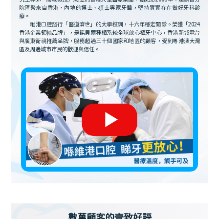
院匯聚來自香港、內地的博士、碩士專家牙醫，堅持實實在在做好牙科診
療。
維港口腔踐行「醫道濟世」的大學校訓，十六年穩定開診。榮獲「2024
香港企業領袖品牌」，是諾貝爾種植系統全球放心植牙中心，香港新城電台
與廣東衛視推薦品牌，服務超過三十個國家和地區的顧客，受到粵港澳大灣
區及周邊城市市民的歡迎與信任。
數萬顧客的壹致好評