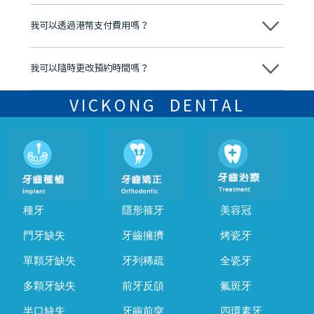
分放心
不會，治療前我們會詳細說明治療方案及對應的價錢，顧客同意並簽字
後，我們才會正式進行診療服務
我可以透過港幣支付費用嗎？
可以。維港口腔會按照當日匯率轉算收取費用，而匯率會及時告知客人
我可以隨時更改預約時間嗎？
可以，請盡早通過wechat或whatsapp聯絡我們，告知我們你原本預約
的時間及資料，並且重新預約的日期及時段
VICKONG DENTAL
種牙
隱形箍牙
美容冠
門牙缺失
牙齒擁擠
烤瓷牙
單顆牙缺失
牙列稀疏
全瓷牙
多顆牙缺失
前牙反頜
氟斑牙
半口缺失
牙齒前突
四環素牙