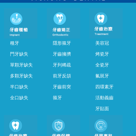
種牙
隱形箍牙
美容冠
門牙缺失
牙齒擁擠
烤瓷牙
單顆牙缺失
牙列稀疏
全瓷牙
多顆牙缺失
前牙反頜
氟斑牙
半口缺失
牙齒前突
四環素牙
全口缺失
箍牙
活動義齒
牙貼面