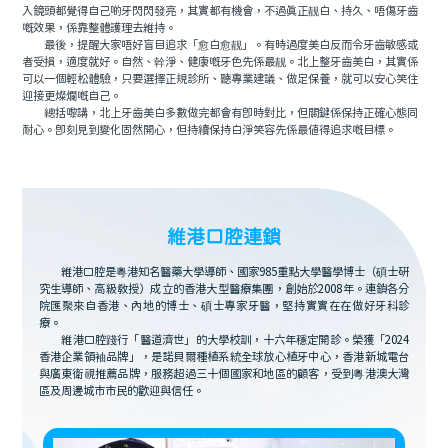
入鏡頭都覺得自己啲牙閃閃發亮，其實都有機會，不過真正靓白、持久、唔傷牙齒
嘅效果，係靠整體護理去維持。
最後，提醒大家唔好盲目追求「愈白愈靓」。有時過度美白反而令牙齒敏感或
者受損，適度就好。自然、幹淨、健康嘅牙色先係最靓。北上整牙齒美白，其實係
可以一個輕松體驗，只要選擇正規診所、聽專業建議、做足保養，就可以安心笑住
迎接更燦爛嘅自己。
總括嚟講，北上牙齒美白多數做完都會有即時對比，但關鍵係保持正確心態同
耐心。即刻見到變化固然開心，但持續保持白淨笑容先係最值得追求嘅目標。
維港口腔連鎖
維港口腔是粵港知名醫藥大學導師、國家985重點大學醫學博士（碩士研
究生導師、高級教授）成立的香港大型醫療集團，創始於2008年。連鎖各分
院匯聚來自香港、內地的博士、碩士專家牙醫，堅持實實在在做好牙科診
療。
維港口腔踐行「醫道濟世」的大學校訓，十六年穩定開診。榮獲「2024
香港企業領袖品牌」，是諾貝爾種植系統全球放心植牙中心，香港新城電台
與廣東衛視推薦品牌，服務超過三十個國家和地區的顧客，受到粵港澳大灣
區及周邊城市市民的歡迎與信任。