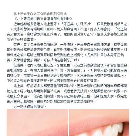
北上牙齒美白做完會唔會即刻有對比
《北上牙齒美白做完會唔會即刻有對比》
近年越嚟越多香港人北上整牙，「牙齒美白」就係其中一個最受歡迎嘅項目之
一。大家都想笑得燦爛啲，影相、見人都自信啲。不過，好多人都會問：「北上做
完牙齒美白，會唔會即刻見到效果？」呢條問題其實好正常，畢竟大家都想知道值
唔值得花時間去做。
首先，要明白牙齒美白嘅原理。一般嚟講，牙齒美白分爲幾種方法，有啲係靠
氧化劑去分解牙齒表面嘅色素，有啲則係用光照、激光或其他技術去加速反應。咁
樣做完之後，理論上確實可以即時見到顔色上嘅變化。尤其係如果你本身牙齒偏
黃，效果就會更加明顯，好似「換咗套新牙」咁。
但講真，唔同人嘅口腔狀況、牙齒底色、以及之前嘅飲食習慣，都會影響美白
後嘅視覺對比。有啲人做完會覺得「嘩，真係白曬！」，但有啲人就可能覺得只係
白咗少少，需要等一兩日先見到更明顯嘅差別。因爲牙齒表面有時會有輕微脫水，
中和返之後顔色會穩定落嚟，所以即刻效果未必代表長期效果。
北上美白牙齒好多人都更著重服務同技術，因爲大陸啲齒科診所近年設備都開
始先進，唔少地方都用到新型冷光美白或者低敏光技術，做起嚟感覺冇咁刺激。有
啲朋友分享話，一做完即刻照鏡，覺得自己笑容亮咗三倍，但都提醒大家，做完之
後牙齒會比較敏感，最好唔好即刻飲凍嘢或者食太熱嘅食物。
另一點值得留意嘅係，