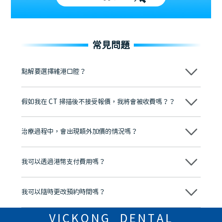
常見問題
點解要選擇維港口腔？
維港口腔踐行「醫道濟世」的大學校訓，各分院匯聚來自香港、內地的
博士碩士高資歷牙醫，十七年穩定開診。榮獲「2024香港企業領袖品
假如我在 CT 掃描後不接受報價，我將會被收費嗎？？
牌」、「2025香港企業領袖品牌」，是諾貝爾種植系統全球放心植牙中
心，香港新城電台與廣東衛視推薦品牌
不會！只要未開始實際服務之前，你不會被收取任何費用。
至今已服務超過三十個國家和地區的顧客，受到粵港澳大灣區及周邊城
市市民極高的口碑評價及信任推薦 珠海、深圳設有八大分院，香港亦設
治療過程中，會出現額外加價的情況嗎？
有咨詢及服務保障中心，有任何問題都可以隨時預約免費咨詢，讓人十
分放心
不會，治療前我們會詳細說明治療方案及對應的價錢，顧客同意並簽字
後，我們才會正式進行診療服務
我可以透過港幣支付費用嗎？
可以。維港口腔會按照當日匯率轉算收取費用，而匯率會及時告知客人
我可以隨時更改預約時間嗎？
可以，請盡早通過wechat或whatsapp聯絡我們，告知我們你原本預約
的時間及資料，並且重新預約的日期及時段
VICKONG DENTAL