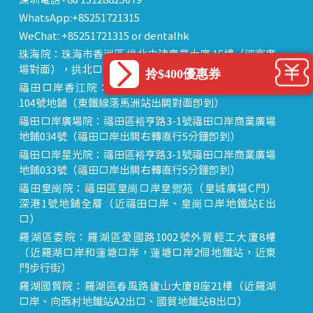
深圳電話+86 13128823079
WhatsApp:+85251721315
WeChat: +85251721315 or dentalhk
珠海院：珠海市香洲區 拱北中建商業大廈 15樓（迎賓廣
場對面），拱北口岸步行8分鐘直達
拎$400優惠券
福田口岸香江院：福田區福田口岸正對面，海悅華城
104號地鋪（東鐵線落馬洲站出關對面即到）
福田口岸廣場院：福田區裕亨路3-1號福田口岸商業廣場
地鋪034號（福田口岸出關右轉直行5分鐘即到）
福田口岸星光院：福田區裕亨路3-1號福田口岸商業廣場
地鋪033號（福田口岸出關右轉直行5分鐘即到）
福田皇崗院：福田區皇崗口岸皇禦苑（皇城廣場C門）
深港1號地鋪全層（近福田口岸、皇崗口岸地鐵站E出
口）
羅湖區委院：羅湖區愛國路1002號外貿輕工大廈8樓
（近羅湖口岸和蓮塘口岸，蓮塘口岸2個地鐵站，近東
門步行街）
羅湖國貿院：羅湖區春風路廬山大廈B座21樓（近羅湖
口岸、向西村地鐵站A2出口、國貿地鐵站B出口）