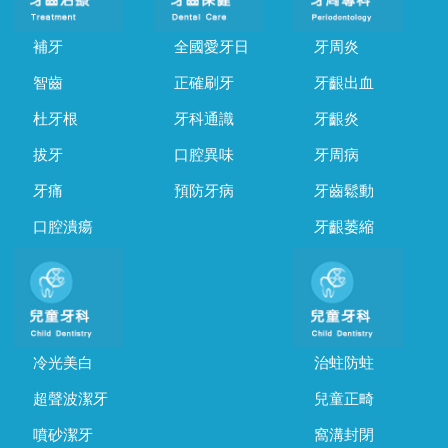
補牙
全國愛牙日
牙周炎
智齒
正確刷牙
牙齦出血
杜牙根
牙科通識
牙齦炎
拔牙
口腔異味
牙周病
牙痛
預防牙病
牙齒鬆動
口腔潰瘍
牙齦萎縮
冷光美白
治蛀防蛀
超聲波潔牙
兒童正畸
噴砂潔牙
窩溝封閉