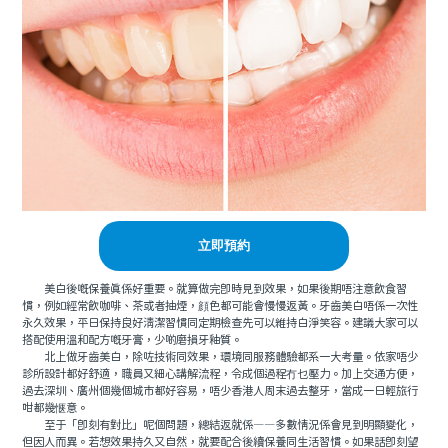
立即預約
美白後嘅保養真係好重要。就算做完即時見到效果，如果後期唔注意飲食習
慣，例如經常飲咖啡、茶或者抽煙，顔色都可能會慢慢返黃。牙齒美白唔係一次性
永久效果，平日保持良好清潔習慣同定期檢查先可以維持白淨笑容。建議大家可以
搭配使用溫和配方嘅牙膏，少啲磨損牙釉質。
北上做牙齒美白，除咗技術同效果，環境同服務體驗都系一大考量。依家唔少
診所設計都好舒適，職員又細心講解流程，令成個過程冇乜壓力。加上交通方便，
過去深圳、廣州個幾個城市都好容易，唔少香港人周末過去整牙，當成一日輕旅行
咁都幾惬意。
至于「即刻有對比」呢個問題，總結返就係——多數情況係會見到明顯變化，
但因人而異。若想效果持久又自然，就要配合後續保養同生活習慣。如果話即刻望