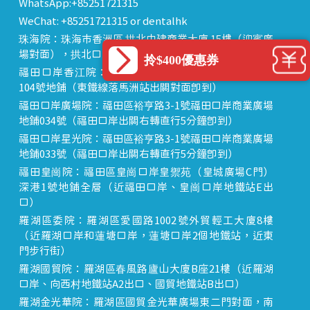
WhatsApp:+85251721315
WeChat: +85251721315 or dentalhk
珠海院：珠海市香洲區 拱北中建商業大廈 15樓（迎賓廣
場對面），拱北口岸步行8分鐘直達
拎$400優惠券
福田口岸香江院：福田區福田口岸正對面，海悅華城
104號地鋪（東鐵線落馬洲站出關對面即到）
福田口岸廣場院：福田區裕亨路3-1號福田口岸商業廣場
地鋪034號（福田口岸出關右轉直行5分鐘即到）
福田口岸星光院：福田區裕亨路3-1號福田口岸商業廣場
地鋪033號（福田口岸出關右轉直行5分鐘即到）
福田皇崗院：福田區皇崗口岸皇禦苑（皇城廣場C門）
深港1號地鋪全層（近福田口岸、皇崗口岸地鐵站E出
口）
羅湖區委院：羅湖區愛國路1002號外貿輕工大廈8樓
（近羅湖口岸和蓮塘口岸，蓮塘口岸2個地鐵站，近東
門步行街）
羅湖國貿院：羅湖區春風路廬山大廈B座21樓（近羅湖
口岸、向西村地鐵站A2出口、國貿地鐵站B出口）
羅湖金光華院：羅湖區國貿金光華廣場東二門對面，南