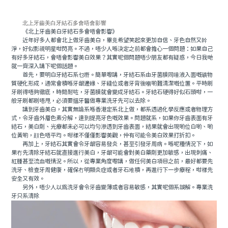
北上牙齒美白牙結石多會唔會影響
《北上牙齒美白牙結石多會唔會影響》
近年好多人都會北上做牙齒美白，畢竟希望笑起來更加自信、牙色自然又幹
淨，好似影視明星咁閃亮。不過，唔少人喺決定之前都會擔心一個問題：如果自己
有好多牙結石，會唔會影響美白效果？其實呢個問題唔少朋友都有疑惑，今日我哋
就一齊深入講下呢個話題。
首先，要明白牙結石系乜嘢。簡單嚟講，牙結石系由牙菌膜同唾液入面嘅礦物
質硬化形成，通常會積喺牙龈邊緣、牙縫位或者牙背後嗰啲難清潔嘅位置。平時刷
牙刷得唔夠徹底，時間耐咗，牙菌膜就會變成牙結石。牙結石硬得好似石頭咁，一
般牙刷都刷唔甩，必須要搵牙醫做專業洗牙先可以去除。
講到牙齒美白，其實無論系喺香港定系北上做，都系透過化學反應或者物理方
式，令牙齒外層色素分解，達到提亮牙色嘅效果。問題就系，如果你牙齒表面有牙
結石，美白劑、光療都未必可以均勻滲透到牙齒表面，結果就會出現啲位白啲、啲
位黃啲，顔色唔平均。咁樣不僅僅影響美觀，仲有可能令美白效果打折扣。
再加上，牙結石其實會令牙龈容易發炎，甚至引發牙周病。喺呢種情況下，如
果冇先清除牙結石就直接進行美白，牙龈可能會對美白藥劑更加敏感，出現刺痛、
紅腫甚至流血嘅情況。所以，從專業角度嚟講，做任何美白項目之前，最好都要先
洗牙、檢查牙周健康，確保冇明顯炎症或者牙石堆積，再進行下一步療程，咁樣先
安全又有效。
另外，唔少人以爲洗牙會令牙齒變薄或者容易敏感，其實呢個系誤解。專業洗
牙只系清除