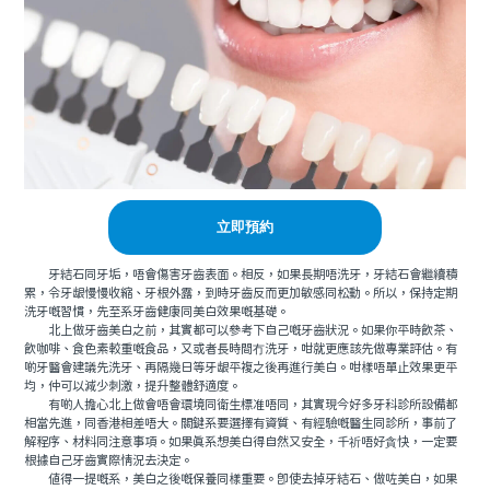
立即預約
牙結石同牙垢，唔會傷害牙齒表面。相反，如果長期唔洗牙，牙結石會繼續積
累，令牙龈慢慢收縮、牙根外露，到時牙齒反而更加敏感同松動。所以，保持定期
洗牙嘅習慣，先至系牙齒健康同美白效果嘅基礎。
北上做牙齒美白之前，其實都可以參考下自己嘅牙齒狀況。如果你平時飲茶、
飲咖啡、食色素較重嘅食品，又或者長時間冇洗牙，咁就更應該先做專業評估。有
啲牙醫會建議先洗牙、再隔幾日等牙龈平複之後再進行美白。咁樣唔單止效果更平
均，仲可以減少刺激，提升整體舒適度。
有啲人擔心北上做會唔會環境同衛生標准唔同，其實現今好多牙科診所設備都
相當先進，同香港相差唔大。關鍵系要選擇有資質、有經驗嘅醫生同診所，事前了
解程序、材料同注意事項。如果真系想美白得自然又安全，千祈唔好貪快，一定要
根據自己牙齒實際情況去決定。
值得一提嘅系，美白之後嘅保養同樣重要。即使去掉牙結石、做咗美白，如果