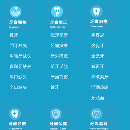
種牙
隱形箍牙
美容冠
門牙缺失
牙齒擁擠
烤瓷牙
單顆牙缺失
牙列稀疏
全瓷牙
多顆牙缺失
前牙反頜
氟斑牙
半口缺失
牙齒前突
四環素牙
全口缺失
箍牙
活動義齒
牙貼面