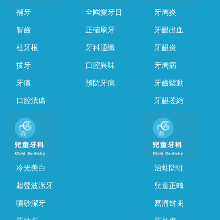
補牙
全國愛牙日
牙周炎
智齒
正確刷牙
牙齦出血
杜牙根
牙科通識
牙齦炎
拔牙
口腔異味
牙周病
牙痛
預防牙病
牙齒鬆動
口腔潰瘍
牙齦萎縮
冷光美白
治蛀防蛀
超聲波潔牙
兒童正畸
噴砂潔牙
窩溝封閉