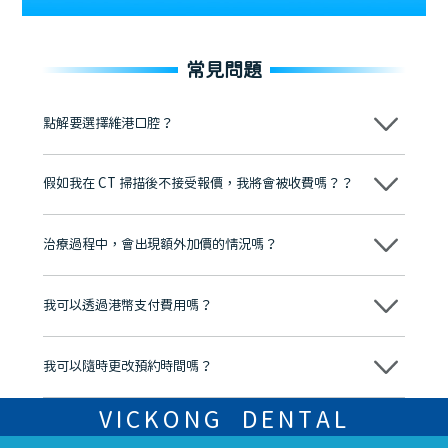
常見問題
點解要選擇維港口腔？
維港口腔踐行「醫道濟世」的大學校訓，各分院匯聚來自香港、內地的
博士碩士高資歷牙醫，十七年穩定開診。榮獲「2024香港企業領袖品
假如我在 CT 掃描後不接受報價，我將會被收費嗎？？
牌」、「2025香港企業領袖品牌」，是諾貝爾種植系統全球放心植牙中
心，香港新城電台與廣東衛視推薦品牌
不會！只要未開始實際服務之前，你不會被收取任何費用。
至今已服務超過三十個國家和地區的顧客，受到粵港澳大灣區及周邊城
市市民極高的口碑評價及信任推薦 珠海、深圳設有八大分院，香港亦設
治療過程中，會出現額外加價的情況嗎？
有咨詢及服務保障中心，有任何問題都可以隨時預約免費咨詢，讓人十
分放心
不會，治療前我們會詳細說明治療方案及對應的價錢，顧客同意並簽字
後，我們才會正式進行診療服務
我可以透過港幣支付費用嗎？
可以。維港口腔會按照當日匯率轉算收取費用，而匯率會及時告知客人
我可以隨時更改預約時間嗎？
可以，請盡早通過wechat或whatsapp聯絡我們，告知我們你原本預約
的時間及資料，並且重新預約的日期及時段
VICKONG DENTAL