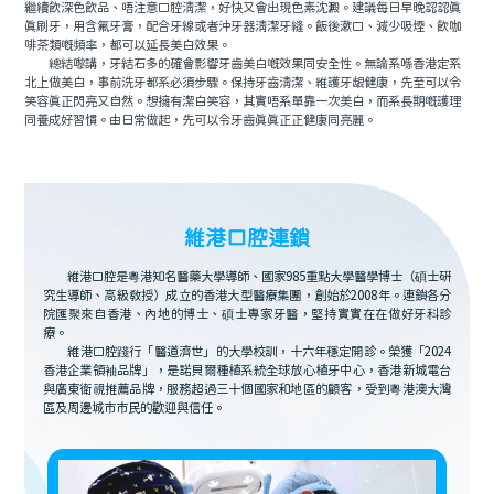
繼續飲深色飲品、唔注意口腔清潔，好快又會出現色素沈澱。建議每日早晚認認真
真刷牙，用含氟牙膏，配合牙線或者沖牙器清潔牙縫。飯後漱口、減少吸煙、飲咖
啡茶類嘅頻率，都可以延長美白效果。
總結嚟講，牙結石多的確會影響牙齒美白嘅效果同安全性。無論系喺香港定系
北上做美白，事前洗牙都系必須步驟。保持牙齒清潔、維護牙龈健康，先至可以令
笑容真正閃亮又自然。想擁有潔白笑容，其實唔系單靠一次美白，而系長期嘅護理
同養成好習慣。由日常做起，先可以令牙齒真真正正健康同亮麗。
維港口腔連鎖
維港口腔是粵港知名醫藥大學導師、國家985重點大學醫學博士（碩士研
究生導師、高級教授）成立的香港大型醫療集團，創始於2008年。連鎖各分
院匯聚來自香港、內地的博士、碩士專家牙醫，堅持實實在在做好牙科診
療。
維港口腔踐行「醫道濟世」的大學校訓，十六年穩定開診。榮獲「2024
香港企業領袖品牌」，是諾貝爾種植系統全球放心植牙中心，香港新城電台
與廣東衛視推薦品牌，服務超過三十個國家和地區的顧客，受到粵港澳大灣
區及周邊城市市民的歡迎與信任。