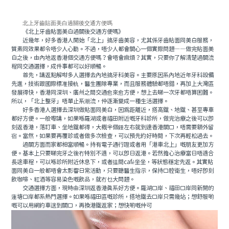
北上牙齒貼面美白過關後交通方便嗎
《北上牙齒貼面美白過關後交通方便嗎》
近幾年，好多香港人開始「北上」搞牙齒美容，尤其係牙齒貼面同美白服務，
質素同效果都令唔少人心動。不過，唔少人都會關心一個實際問題——做完貼面美
白之後，由內地返香港個交通方便嗎？會唔會麻煩？其實，只要你了解清楚過關流
程同交通選擇，成件事都可以好順暢。
首先，講返點解咁多人選擇去內地搞牙科美容。主要原因系內地近年牙科設備
先進，技術跟國際標准接軌，醫生團隊專業，而且服務體驗都唔錯，再加上大灣區
發展得快，香港同深圳、廣州之間交通愈來愈方便，想上去睇一次牙都唔算困難。
所以，「北上整牙」唔單止系潮流，仲逐漸變成一種生活選擇。
好多香港人選擇去深圳做貼面同美白，因爲距離近，搭高鐵、地鐵、甚至專車
都好方便。一般嚟講，如果喺羅湖或者福田附近嘅牙科診所，做完治療之後可以即
刻返香港，落訂車、坐地鐵都得，大概半個鍾左右就到達香港關口，唔需要額外留
宿。當然，如果要再覆診或者做多次檢查，可以預先約好時間，下次再輕松過去。
過關方面而家都相當順暢。持有電子通行證或者用「港車北上」嘅朋友更加方
便。基本上只要睇完牙之後冇特別不適，可以即日返港。若然擔心治療當日唔適合
長途車程，可以喺診所附近休息下，或者揾間café坐坐，等狀態穩定先返。其實貼
面同美白一般都唔會太影響日常活動，只要聽醫生指示，保持口腔衛生，唔好即刻
飲咖啡、紅酒等容易染色嘅飲品，就冇乜大問題。
交通選擇方面，現時由深圳返香港真系好方便。羅湖口岸、福田口岸同新開的
蓮塘口岸都系熱門選擇。如果喺福田區嘅診所，搭地鐵去口岸只需幾站；想舒服啲
嘅可以用網約車送到關口，再換港鐵返家；想快啲嘅仲可