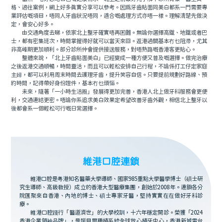
格、過往案例，網上好多真實分享可以參考。因爲牙齒貼面同美白都系一門需要專
業評估嘅項目，唔同人牙齒狀況唔同，適合嘅處理方式亦唔一樣。理解清楚先做決
定，會安心好多。
由交通角度去睇，依家北上整牙確實唔再困難。無論你選擇高鐵、地鐵或者巴
士，都有密集班次，時間掌握得好就可以當天來回。返港過關基本冇乜阻滯，尤其
非高峰期更加順利。部分診所仲會提供接送服務，對唔熟路嘅香港客更貼心。
整體來說，「北上牙齒貼面美白」已經變成一種方便又普及嘅選擇。做完治療
之後返港交通順暢，時間靈活，而且可以輕松安排自己行程，不論係打工仔定家庭
主婦，都可以利用周末時間去護理牙齒，提升笑容自信。只要提前規劃好路線、預
約時間，記得帶好身份證件，基本冇乜煩惱。
未來，隨著「一小時生活圈」發展得更加完善，香港人北上做牙科服務會更便
利，交通連結更密。唔論你系追求美白效果定希望改善牙齒外觀，相信北上整牙以
後都會系一個輕松可行嘅日常選擇。
維港口腔連鎖
維港口腔是粵港知名醫藥大學導師、國家985重點大學醫學博士（碩士研
究生導師、高級教授）成立的香港大型醫療集團，創始於2008年。連鎖各分
院匯聚來自香港、內地的博士、碩士專家牙醫，堅持實實在在做好牙科診
療。
維港口腔踐行「醫道濟世」的大學校訓，十六年穩定開診。榮獲「2024
香港企業領袖品牌」，是諾貝爾種植系統全球放心植牙中心，香港新城電台