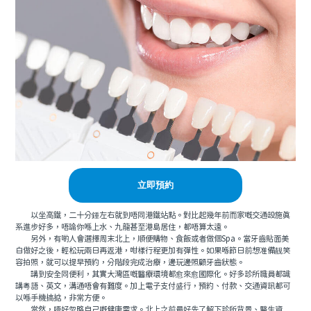
立即預約
以坐高鐵，二十分鍾左右就到唔同港鐵站點。對比起幾年前而家嘅交通設施真
系進步好多，唔論你喺上水、九龍甚至港島居住，都唔算太遠。
另外，有啲人會選擇周末北上，順便購物、食飯或者做個Spa。當牙齒貼面美
白做好之後，輕松玩兩日再返港，咁樣行程更加有彈性。如果喺節日前想准備靓笑
容拍照，就可以提早預約，分階段完成治療，邊玩邊照顧牙齒狀態。
講到安全同便利，其實大灣區嘅醫療環境都愈來愈國際化。好多診所職員都識
講粵語、英文，溝通唔會有難度。加上電子支付盛行，預約、付款、交通資訊都可
以喺手機搞掂，非常方便。
當然，唔好忽略自己嘅健康需求。北上之前最好先了解下診所背景、醫生資