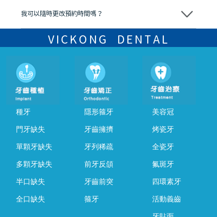
我可以隨時更改預約時間嗎？
可以，請盡早通過wechat或whatsapp聯絡我們，告知我們你原本預約
的時間及資料，並且重新預約的日期及時段
VICKONG DENTAL
種牙
隱形箍牙
美容冠
門牙缺失
牙齒擁擠
烤瓷牙
單顆牙缺失
牙列稀疏
全瓷牙
多顆牙缺失
前牙反頜
氟斑牙
半口缺失
牙齒前突
四環素牙
全口缺失
箍牙
活動義齒
牙貼面