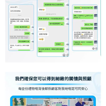
我們確保您可以得到細緻的關懷與照顧
每壹份禮物嘅背後都係顧客對我哋嘅認可同安心