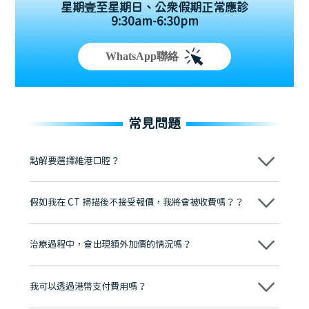
星期壹至星期日、公眾假期正常應診
9:30am-6:30pm
WhatsApp聯絡
常見問題
點解要選擇維港口腔？
維港口腔踐行「醫道濟世」的大學校訓，各分院匯聚來自香港、內地的
博士碩士高資歷牙醫，十七年穩定開診。榮獲「2024香港企業領袖品
假如我在 CT 掃描後不接受報價，我將會被收費嗎？？
牌」、「2025香港企業領袖品牌」，是諾貝爾種植系統全球放心植牙中
心，香港新城電台與廣東衛視推薦品牌
不會！只要未開始實際服務之前，你不會被收取任何費用。
至今已服務超過三十個國家和地區的顧客，受到粵港澳大灣區及周邊城
市市民極高的口碑評價及信任推薦 珠海、深圳設有八大分院，香港亦設
治療過程中，會出現額外加價的情況嗎？
有咨詢及服務保障中心，有任何問題都可以隨時預約免費咨詢，讓人十
分放心
不會，治療前我們會詳細說明治療方案及對應的價錢，顧客同意並簽字
後，我們才會正式進行診療服務
我可以透過港幣支付費用嗎？
可以。維港口腔會按照當日匯率轉算收取費用，而匯率會及時告知客人