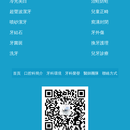
冷光美白
治蛀防蛀
超聲波潔牙
兒童正畸
噴砂潔牙
窩溝封閉
牙結石
牙外傷
牙菌斑
換牙護理
洗牙
兒牙診療
首頁
口腔科簡介
牙科環境
牙科榮譽
醫師團隊
聯絡方式