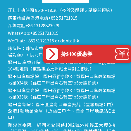
牙科上班時間 9:30～18:30（夜診及禮拜天請提前預約）
廣東話諮詢 香港電話+852 51721315
深圳電話+86 13128823079
WhatsApp:+85251721315
WeChat: +85251721315 or dentalhk
珠海院：珠海市香洲區 拱北中建商業大廈 15樓（迎賓廣
拎$400優惠券
場對面），拱北口岸步行8分鐘直達
福田口岸香江院：福田區福田口岸正對面，海悅華城
104號地鋪（東鐵線落馬洲站出關對面即到）
福田口岸廣場院：福田區裕亨路3-1號福田口岸商業廣場
地鋪034號（福田口岸出關右轉直行5分鐘即到）
福田口岸星光院：福田區裕亨路3-1號福田口岸商業廣場
地鋪033號（福田口岸出關右轉直行5分鐘即到）
福田皇崗院：福田區皇崗口岸皇禦苑（皇城廣場C門）
深港1號地鋪全層（近福田口岸、皇崗口岸地鐵站E出
口）
羅湖區委院：羅湖區愛國路1002號外貿輕工大廈8樓