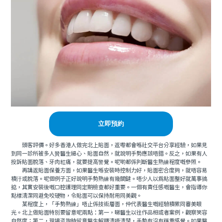
立即預約
頭客評價。好多香港人做完北上貼面，返嚟都會喺社交平台分享經驗，如果見
到同一診所被多人贊醫生細心、貼面自然，就說明手勢應該唔錯。反之，如果有人
投訴貼面脫落、牙肉紅痛，就要提高警覺。呢啲都係判斷醫生熟練程度嘅參照。
再講返貼面保養方面，如果醫生喺安裝時控制力好，貼面密合度夠，就唔容易
積汙或脫落。呢個例子正好說明手勢熟練有幾關鍵。唔少人以爲貼面整好就萬事搞
掂，其實安裝後嘅口腔護理同定期檢查都好重要。一個有責任感嘅醫生，會指導你
點樣清潔同避免咬硬物，令貼面可以保持耐用同美觀。
某程度上，「手勢熟練」唔止係技術層面，仲代表醫生嘅經驗積累同審美眼
光。北上做貼面特別要留意呢兩點：第一，睇醫生以往作品相或者案例，觀察笑容
自然度；第二，現場咨詢時留意醫生解釋清唔清楚，手勢有沒有穩重感覺。如果醫