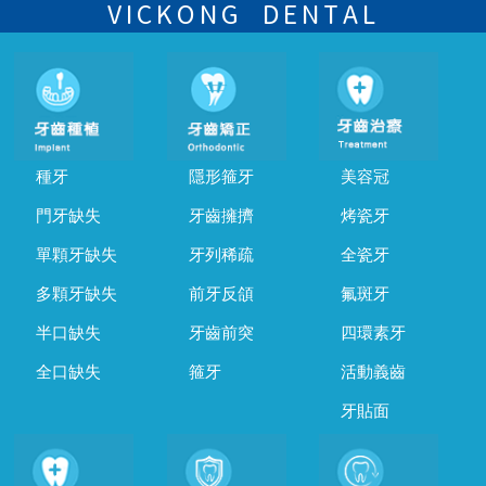
的時間及資料，並且重新預約的日期及時段
VICKONG DENTAL
種牙
隱形箍牙
美容冠
門牙缺失
牙齒擁擠
烤瓷牙
單顆牙缺失
牙列稀疏
全瓷牙
多顆牙缺失
前牙反頜
氟斑牙
半口缺失
牙齒前突
四環素牙
全口缺失
箍牙
活動義齒
牙貼面