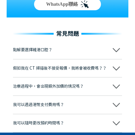
WhatsApp聯絡
常見問題
點解要選擇維港口腔？
維港口腔踐行「醫道濟世」的大學校訓，各分院匯聚來自香港、內地的
博士碩士高資歷牙醫，十七年穩定開診。榮獲「2024香港企業領袖品
假如我在 CT 掃描後不接受報價，我將會被收費嗎？？
牌」、「2025香港企業領袖品牌」，是諾貝爾種植系統全球放心植牙中
心，香港新城電台與廣東衛視推薦品牌
不會！只要未開始實際服務之前，你不會被收取任何費用。
至今已服務超過三十個國家和地區的顧客，受到粵港澳大灣區及周邊城
市市民極高的口碑評價及信任推薦 珠海、深圳設有八大分院，香港亦設
治療過程中，會出現額外加價的情況嗎？
有咨詢及服務保障中心，有任何問題都可以隨時預約免費咨詢，讓人十
分放心
不會，治療前我們會詳細說明治療方案及對應的價錢，顧客同意並簽字
後，我們才會正式進行診療服務
我可以透過港幣支付費用嗎？
可以。維港口腔會按照當日匯率轉算收取費用，而匯率會及時告知客人
我可以隨時更改預約時間嗎？
可以，請盡早通過wechat或whatsapp聯絡我們，告知我們你原本預約