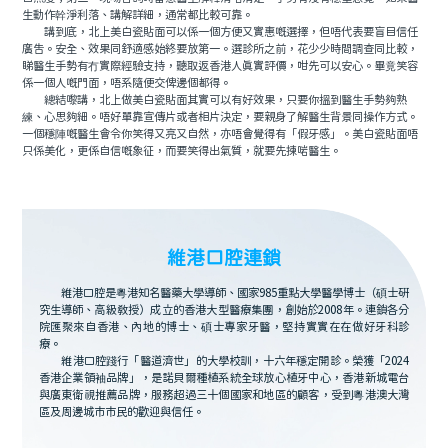
生動作幹淨利落、講解詳細，通常都比較可靠。
講到底，北上美白瓷貼面可以係一個方便又實惠嘅選擇，但唔代表要盲目信任
廣告。安全、效果同舒適感始終要放第一。選診所之前，花少少時間調查同比較，
睇醫生手勢有冇實際經驗支持，聽取返香港人真實評價，咁先可以安心。畢竟笑容
係一個人嘅門面，唔系隨便交俾邊個都得。
總結嚟講，北上做美白瓷貼面其實可以有好效果，只要你搵到醫生手勢夠熟
練、心思夠細。唔好單靠宣傳片或者相片決定，要親身了解醫生背景同操作方式。
一個穩陣嘅醫生會令你笑得又亮又自然，亦唔會覺得有「假牙感」。美白瓷貼面唔
只係美化，更係自信嘅象征，而要笑得出氣質，就要先揀啱醫生。
維港口腔連鎖
維港口腔是粵港知名醫藥大學導師、國家985重點大學醫學博士（碩士研
究生導師、高級教授）成立的香港大型醫療集團，創始於2008年。連鎖各分
院匯聚來自香港、內地的博士、碩士專家牙醫，堅持實實在在做好牙科診
療。
維港口腔踐行「醫道濟世」的大學校訓，十六年穩定開診。榮獲「2024
香港企業領袖品牌」，是諾貝爾種植系統全球放心植牙中心，香港新城電台
與廣東衛視推薦品牌，服務超過三十個國家和地區的顧客，受到粵港澳大灣
區及周邊城市市民的歡迎與信任。