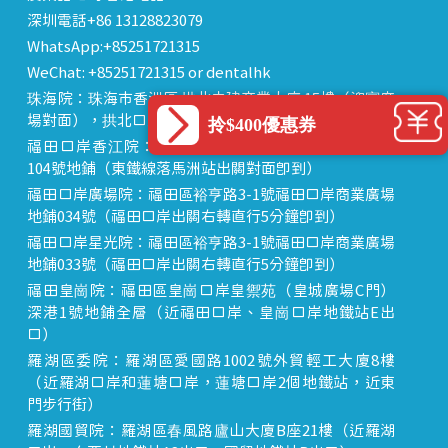
深圳電話+86 13128823079
WhatsApp:+85251721315
WeChat: +85251721315 or dentalhk
珠海院：珠海市香洲區 拱北中建商業大廈 15樓（迎賓廣
場對面），拱北口岸步行8分鐘直達
拎$400優惠券
福田口岸香江院：福田區福田口岸正對面，海悅華城
104號地鋪（東鐵線落馬洲站出關對面即到）
福田口岸廣場院：福田區裕亨路3-1號福田口岸商業廣場
地鋪034號（福田口岸出關右轉直行5分鐘即到）
福田口岸星光院：福田區裕亨路3-1號福田口岸商業廣場
地鋪033號（福田口岸出關右轉直行5分鐘即到）
福田皇崗院：福田區皇崗口岸皇禦苑（皇城廣場C門）
深港1號地鋪全層（近福田口岸、皇崗口岸地鐵站E出
口）
羅湖區委院：羅湖區愛國路1002號外貿輕工大廈8樓
（近羅湖口岸和蓮塘口岸，蓮塘口岸2個地鐵站，近東
門步行街）
羅湖國貿院：羅湖區春風路廬山大廈B座21樓（近羅湖