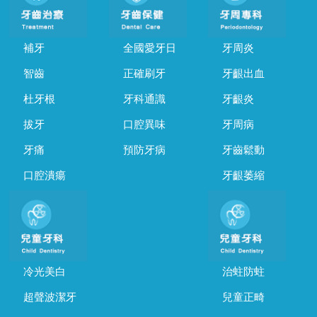
補牙
全國愛牙日
牙周炎
智齒
正確刷牙
牙齦出血
杜牙根
牙科通識
牙齦炎
拔牙
口腔異味
牙周病
牙痛
預防牙病
牙齒鬆動
口腔潰瘍
牙齦萎縮
冷光美白
治蛀防蛀
超聲波潔牙
兒童正畸