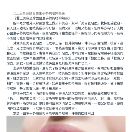
北上美白瓷貼面醫生手勢夠唔夠熟練
《北上美白瓷貼面醫生手勢夠唔夠熟練》
近年唔少香港人都鍾意北上做牙科美容，其中「美白瓷貼面」就特別受歡迎。
有人話大陸啲牙醫技術進步得好快，設備又新，環境又舒服，但同時亦有唔少人擔
心醫生手勢夠唔夠熟練。畢竟貼面喺牙齒表面操作，要好細心同有經驗先得，稍有
不慎就可能影響笑容同口腔健康。
其實講到美白瓷貼面，佢唔單止係一個外觀項目，仲涉及牙齒結構、咬合、高
低度、光澤度等好多專業知識。一個熟練嘅醫生，會先仔細評估你嘅牙齒形態同口
腔狀況，再根據面型、膚色同笑容設計貼面尺寸同顔色。呢個過程需要手眼協調同
豐富經驗，唔係單靠設備就可以解決。好多北上診所打住「韓國工藝」或「數碼3D
貼面」旗號，但真正關鍵仍然係醫生嘅判斷力同操作功夫。
去到內地做貼面前，最好先了解診所背景同主診醫生資曆。有啲診所嘅醫生喺
香港或海外受訓，返大陸執業多年，技術相對穩陣；但亦有啲新興診所請啲年輕醫
生，雖然態度好，但實際操作經驗未必足夠。貼面工程通常涉及打磨原牙、取模、
制作、安裝，每一步都要精確。如果醫生手勢唔熟練，好容易打磨過多，令牙齒變
得敏感，甚至影響以後一啲牙齒治療。
除咗手勢之外，溝通都好重要。香港人講求自然美，希望貼面效果唔會太
「假」，笑得來自然。北上診所有啲醫生可能接觸較多內地客人，對「白」嘅理解
會誇張啲，所以喺設計階段要同醫生講清楚自己想要嘅效果。一個配合度高、聽得
明你想法嘅醫生，可以幫你做到更合心意嘅笑容。
當然，醫生手勢熟練與否唔單靠肉眼睇，仲要靠口碑同回