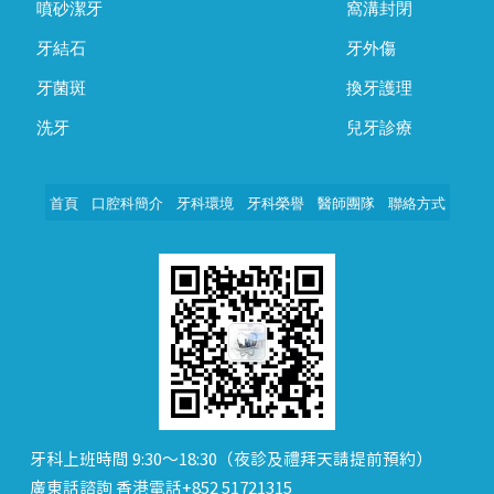
噴砂潔牙
窩溝封閉
牙結石
牙外傷
牙菌斑
換牙護理
洗牙
兒牙診療
首頁
口腔科簡介
牙科環境
牙科榮譽
醫師團隊
聯絡方式
牙科上班時間 9:30～18:30（夜診及禮拜天請提前預約）
廣東話諮詢 香港電話+852 51721315