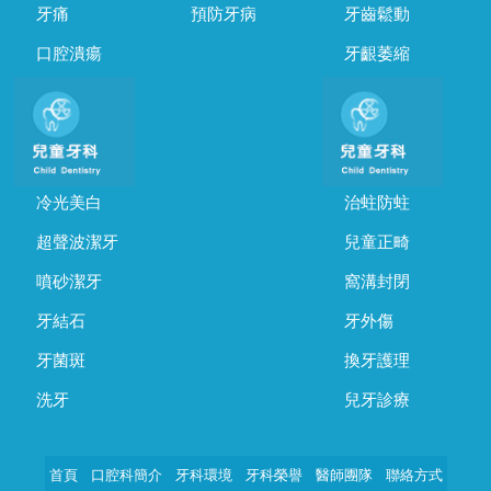
牙痛
預防牙病
牙齒鬆動
口腔潰瘍
牙齦萎縮
冷光美白
治蛀防蛀
超聲波潔牙
兒童正畸
噴砂潔牙
窩溝封閉
牙結石
牙外傷
牙菌斑
換牙護理
洗牙
兒牙診療
首頁
口腔科簡介
牙科環境
牙科榮譽
醫師團隊
聯絡方式