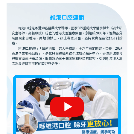
維港口腔連鎖
維港口腔是粵港知名醫藥大學導師、國家985重點大學醫學博士（碩士研
究生導師、高級教授）成立的香港大型醫療集團，創始於2008年。連鎖各分
院匯聚來自香港、內地的博士、碩士專家牙醫，堅持實實在在做好牙科診
療。
維港口腔踐行「醫道濟世」的大學校訓，十六年穩定開診。榮獲「2024
香港企業領袖品牌」，是諾貝爾種植系統全球放心植牙中心，香港新城電台
與廣東衛視推薦品牌，服務超過三十個國家和地區的顧客，受到粵港澳大灣
區及周邊城市市民的歡迎與信任。