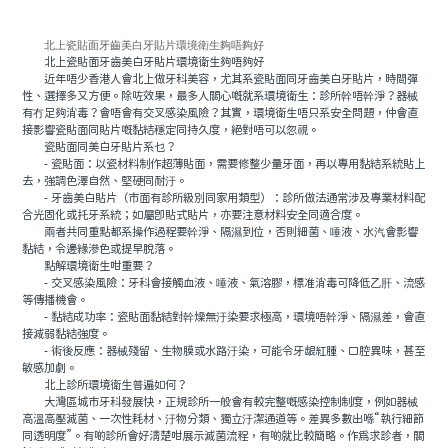
北上瓷貼面牙齒美白牙貼片環境衛生夠唔夠好
北上瓷貼面牙齒美白牙貼片環境衛生夠唔夠好
近年唔少香港人會北上做牙科美容，尤其系瓷貼面同牙齒美白牙貼片，時間彈
性、選擇多又方便。除咗效果，最多人關心嘅就系環境衛生：診所幹唔幹淨？器械
有冇足夠消毒？會唔會有交叉感染風險？其實，環境衛生唔只系安全問題，仲會直
接影響瓷貼面同貼片嘅黏結穩定同持久度，絕對唔可以忽視。
瓷貼面同美白牙貼片系乜？
- 瓷貼面：以瓷材料制作超薄貼面，需要修整少量牙面，再以專用黏結系統貼上
去，強調色澤自然、堅硬同耐汙。
- 牙齒美白貼片（市面有診所級別同家用類型）：診所做法通常涉及專業材料配
合光固化或托牙系統；如屬即貼式貼片，亦要注意材料安全同適合度。
兩者共同重點都系操作過程要幹淨、隔濕到位，否則細菌、唾液、水汽會影響
黏結，令邊緣滲色或提早脫落。
點解環境衛生咁重要？
- 交叉感染風險：牙科會接觸血液、唾液、氣溶膠，標准消毒可降低乙肝、流感
等傳播機會。
- 黏結成功率：瓷貼面黏結對幹燥無汙染要求極高，環境唔幹淨、隔濕差，會直
接減弱黏結強度。
- 術後反應：器械殘留、生物膜或水路汙染，可能令牙龈紅腫、口腔異味，甚至
敏感加劇。
北上診所環境衛生普遍如何？
大灣區城市牙科發展快，正規診所一般會有較完整嘅感染控制制度，例如器械
高溫高壓滅菌、一次性耗材、汙物分類、獨立汙潔通道等。差異多數出喺“執行細節
同透明度”。有啲診所會好清楚咁展示滅菌流程，有啲就比較簡略。作爲求診者，關