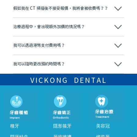
博士碩士高資歷牙醫，十七年穩定開診。榮獲「2024香港企業領袖品
假如我在 CT 掃描後不接受報價，我將會被收費嗎？？
牌」、「2025香港企業領袖品牌」，是諾貝爾種植系統全球放心植牙中
心，香港新城電台與廣東衛視推薦品牌
不會！只要未開始實際服務之前，你不會被收取任何費用。
至今已服務超過三十個國家和地區的顧客，受到粵港澳大灣區及周邊城
市市民極高的口碑評價及信任推薦 珠海、深圳設有八大分院，香港亦設
治療過程中，會出現額外加價的情況嗎？
有咨詢及服務保障中心，有任何問題都可以隨時預約免費咨詢，讓人十
分放心
不會，治療前我們會詳細說明治療方案及對應的價錢，顧客同意並簽字
後，我們才會正式進行診療服務
我可以透過港幣支付費用嗎？
可以。維港口腔會按照當日匯率轉算收取費用，而匯率會及時告知客人
我可以隨時更改預約時間嗎？
可以，請盡早通過wechat或whatsapp聯絡我們，告知我們你原本預約
的時間及資料，並且重新預約的日期及時段
VICKONG DENTAL
種牙
隱形箍牙
美容冠