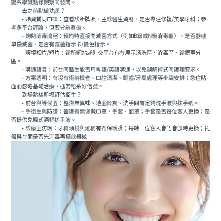
鍵系學識點樣觀察同發問。
去之前點做功課？
- 睇資質同口碑：查看診所牌照、主診醫生資曆、是否專注修複/美學牙科；參
考多平台評論，但要分辨真僞。
- 詢問消毒流程：預約時直接問滅菌方式（例如B級或N級消毒櫃）、是否器械
單袋滅菌、是否有滅菌指示卡/變色指示。
- 環境相片/短片：診所網站或社交平台有冇展示清洗區、消毒區、診療室分
區。
- 溝通語言：前台同醫生能否用粵語/英語溝通，以免誤解術式同護理要求。
- 方案透明：有沒有術前檢查、口腔清潔、齲齒/牙周處理等步驟安排；急住貼
面而忽略基礎治療，通常唔系好信號。
到場點樣即場評估衛生？
- 前台與等候區：整潔無異味、地面幹爽、洗手間有足夠洗手液與抹手紙。
- 手衛生與防護：醫護有無佩戴口罩、手套、面罩；手套是否每位客人更換；是
否提供免觸式酒精搓手液。
- 診療室防護：牙椅頭枕與燈柄有冇保護膜；每轉一位客人會唔會即時更換；托
盤與台面是否先消毒再擺放器械