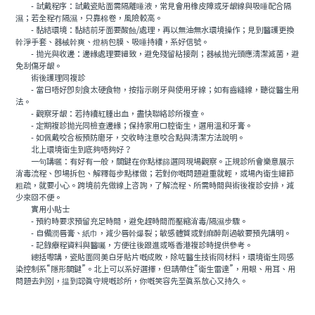
- 試戴程序：試戴瓷貼面需隔離唾液，常見會用橡皮障或牙龈線與吸唾配合隔
濕；若全程冇隔濕，只靠棉卷，風險較高。
- 黏結環境：黏結前牙面要酸蝕/處理，再以無油無水環境操作；見到醫護更換
幹淨手套、器械幹爽、燈柄包膜、吸唾持續，系好信號。
- 抛光與收邊：邊緣處理要細致，避免殘留粘接劑；器械抛光頭應清潔滅菌，避
免刮傷牙龈。
術後護理同複診
- 當日唔好即刻食太硬食物，按指示刷牙與使用牙線；如有齒縫線，聽從醫生用
法。
- 觀察牙龈：若持續紅腫出血，盡快聯絡診所複查。
- 定期複診抛光同檢查邊緣；保持家用口腔衛生，選用溫和牙膏。
- 如佩戴咬合板預防磨牙，交收時注意咬合點與清潔方法說明。
北上環境衛生到底夠唔夠好？
一句講曬：有好有一般，關鍵在你點樣篩選同現場觀察。正規診所會樂意展示
消毒流程、即場拆包、解釋每步點樣做；若對你嘅問題避重就輕，或場內衛生細節
粗疏，就要小心。跨境前先做線上咨詢，了解流程、所需時間與術後複診安排，減
少來回不便。
實用小貼士
- 預約時要求預留充足時間，避免趕時間而壓縮消毒/隔濕步驟。
- 自備潤唇膏、紙巾，減少唇幹爆裂；敏感體質或對麻醉劑過敏要預先講明。
- 記錄療程資料與醫囑，方便往後跟進或喺香港複診時提供參考。
總括嚟講，瓷貼面同美白牙貼片嘅成敗，除咗醫生技術同材料，環境衛生同感
染控制系“隱形關鍵”。北上可以系好選擇，但請帶住“衛生雷達”，用眼、用耳、用
問題去判別，揾到認真守規嘅診所，你嘅笑容先至真系放心又持久。