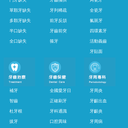
門牙缺失
牙齒擁擠
烤瓷牙
單顆牙缺失
牙列稀疏
全瓷牙
多顆牙缺失
前牙反頜
氟斑牙
半口缺失
牙齒前突
四環素牙
全口缺失
箍牙
活動義齒
牙貼面
補牙
全國愛牙日
牙周炎
智齒
正確刷牙
牙齦出血
杜牙根
牙科通識
牙齦炎
拔牙
口腔異味
牙周病