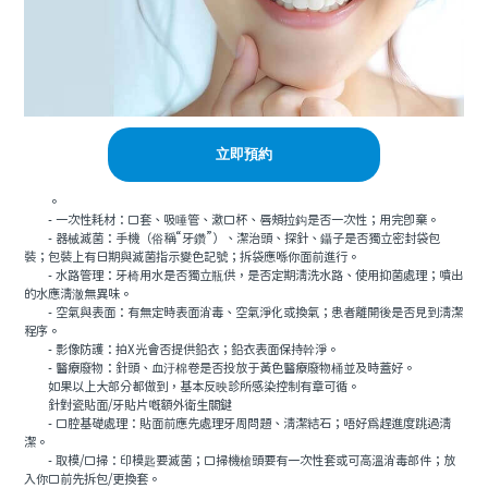
立即預約
。
- 一次性耗材：口套、吸唾管、漱口杯、唇頰拉鈎是否一次性；用完即棄。
- 器械滅菌：手機（俗稱“牙鑽”）、潔治頭、探針、鑷子是否獨立密封袋包
裝；包裝上有日期與滅菌指示變色記號；拆袋應喺你面前進行。
- 水路管理：牙椅用水是否獨立瓶供，是否定期清洗水路、使用抑菌處理；噴出
的水應清澈無異味。
- 空氣與表面：有無定時表面消毒、空氣淨化或換氣；患者離開後是否見到清潔
程序。
- 影像防護：拍X光會否提供鉛衣；鉛衣表面保持幹淨。
- 醫療廢物：針頭、血汙棉卷是否投放于黃色醫療廢物桶並及時蓋好。
如果以上大部分都做到，基本反映診所感染控制有章可循。
針對瓷貼面/牙貼片嘅額外衛生關鍵
- 口腔基礎處理：貼面前應先處理牙周問題、清潔結石；唔好爲趕進度跳過清
潔。
- 取模/口掃：印模匙要滅菌；口掃機槍頭要有一次性套或可高溫消毒部件；放
入你口前先拆包/更換套。