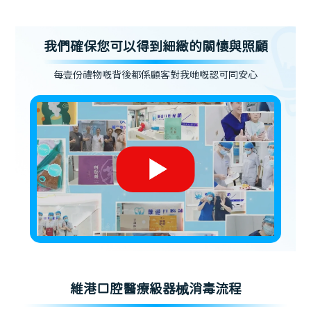
我們確保您可以得到細緻的關懷與照顧
每壹份禮物嘅背後都係顧客對我哋嘅認可同安心
維港口腔醫療級器械消毒流程