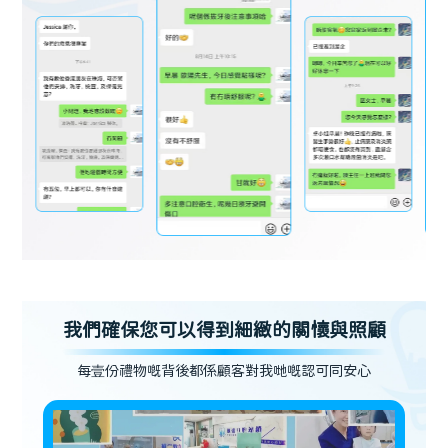
我們確保您可以得到細緻的關懷與照顧
每壹份禮物嘅背後都係顧客對我哋嘅認可同安心