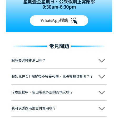
星期壹至星期日、公眾假期正常應診
9:30am-6:30pm
WhatsApp聯絡
常見問題
點解要選擇維港口腔？
維港口腔踐行「醫道濟世」的大學校訓，各分院匯聚來自香港、內地的
博士碩士高資歷牙醫，十七年穩定開診。榮獲「2024香港企業領袖品
假如我在 CT 掃描後不接受報價，我將會被收費嗎？？
牌」、「2025香港企業領袖品牌」，是諾貝爾種植系統全球放心植牙中
心，香港新城電台與廣東衛視推薦品牌
不會！只要未開始實際服務之前，你不會被收取任何費用。
至今已服務超過三十個國家和地區的顧客，受到粵港澳大灣區及周邊城
市市民極高的口碑評價及信任推薦 珠海、深圳設有八大分院，香港亦設
治療過程中，會出現額外加價的情況嗎？
有咨詢及服務保障中心，有任何問題都可以隨時預約免費咨詢，讓人十
分放心
不會，治療前我們會詳細說明治療方案及對應的價錢，顧客同意並簽字
後，我們才會正式進行診療服務
我可以透過港幣支付費用嗎？
可以。維港口腔會按照當日匯率轉算收取費用，而匯率會及時告知客人