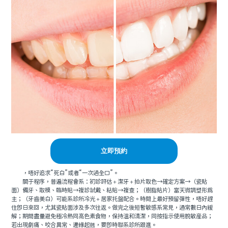
立即預約
，唔好追求“死白”或者“一次過全口”。
關于程序，普遍流程會系：初診評估＋潔牙＋拍片取色→確定方案→（瓷貼
面）備牙、取模、臨時貼→複診試戴、粘貼→複查；（樹脂貼片）當天微調塑形爲
主；（牙齒美白）可能系診所冷光＋居家托盤配合。時間上最好預留彈性，唔好趕
住即日來回，尤其瓷貼面涉及多次往返。做完之後短暫敏感系常見，通常數日內緩
解；期間盡量避免極冷熱同高色素食物，保持溫和清潔，同按指示使用脫敏産品；
若出現劇痛、咬合異常、邊緣起翹，要即時聯系診所跟進。