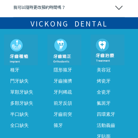
我可以隨時更改預約時間嗎？
可以，請盡早通過wechat或whatsapp聯絡我們，告知我們你原本預約
的時間及資料，並且重新預約的日期及時段
VICKONG DENTAL
種牙
隱形箍牙
美容冠
門牙缺失
牙齒擁擠
烤瓷牙
單顆牙缺失
牙列稀疏
全瓷牙
多顆牙缺失
前牙反頜
氟斑牙
半口缺失
牙齒前突
四環素牙
全口缺失
箍牙
活動義齒
牙貼面