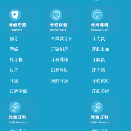
補牙
全國愛牙日
牙周炎
智齒
正確刷牙
牙齦出血
杜牙根
牙科通識
牙齦炎
拔牙
口腔異味
牙周病
牙痛
預防牙病
牙齒鬆動
口腔潰瘍
牙齦萎縮