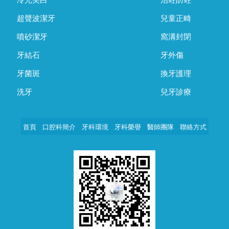
冷光美白
治蛀防蛀
超聲波潔牙
兒童正畸
噴砂潔牙
窩溝封閉
牙結石
牙外傷
牙菌斑
換牙護理
洗牙
兒牙診療
首頁
口腔科簡介
牙科環境
牙科榮譽
醫師團隊
聯絡方式