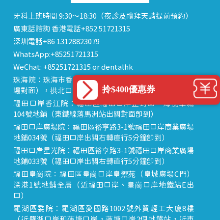
牙科上班時間 9:30～18:30（夜診及禮拜天請提前預約）
廣東話諮詢 香港電話+852 51721315
深圳電話+86 13128823079
WhatsApp:+85251721315
WeChat: +85251721315 or dentalhk
珠海院：珠海市香洲區 拱北中建商業大廈 15樓（迎賓廣
拎$400優惠券
場對面），拱北口岸步行8分鐘直達
福田口岸香江院：福田區福田口岸正對面，海悅華城
104號地鋪（東鐵線落馬洲站出關對面即到）
福田口岸廣場院：福田區裕亨路3-1號福田口岸商業廣場
地鋪034號（福田口岸出關右轉直行5分鐘即到）
福田口岸星光院：福田區裕亨路3-1號福田口岸商業廣場
地鋪033號（福田口岸出關右轉直行5分鐘即到）
福田皇崗院：福田區皇崗口岸皇禦苑（皇城廣場C門）
深港1號地鋪全層（近福田口岸、皇崗口岸地鐵站E出
口）
羅湖區委院：羅湖區愛國路1002號外貿輕工大廈8樓
（近羅湖口岸和蓮塘口岸，蓮塘口岸2個地鐵站，近東