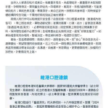
並非人人都適合貼片或美白。有嚴重牙周炎、未處理蛀牙、嚴重磨牙未配夜間
牙套、孕期等情況，要同醫生評估先。四環素牙、氟斑牙、形態/縫隙問題，可能更
傾向貼片；單純色素沈著，專業潔牙＋美白已足夠。目標系改善笑容，同時保留牙
體結構同咬合功能，千萬唔好爲咗快靓正犧牲健康。
兩個人同行仲可以點樣提升安全感？出發前做一次口腔基本檢查（香港或內地
皆可），帶上既往病史、藥物過敏紀錄；准備潤唇膏、口罩、紙巾；留意語言溝通
（普通話/粵語/英文），必要時提前寫低術語；設定預算上限但唔公開講數于診
所，保持理性拒絕不必要加項；全程尊重彼此私隱同決定，避免“好朋友壓力”。如
果拍檔意見同你唔同，暫緩決定，帶走資料再想，唔趕即日落訂。
最後，答返標題個問：兩個人同行，通常會安心啲，但“安心”來自信息充分、
選擇審慎、期望管理同術後跟進。北上可以系一個性價比與效率兼備嘅選項，但請
用返同樣嚴謹標准去篩選、去溝通、去維護。笑容要靓，更要健康耐用；拍檔同行
加把勁，計劃做足先上路。
維港口腔連鎖
維港口腔是粵港知名醫藥大學導師、國家985重點大學醫學博士（碩士研
究生導師、高級教授）成立的香港大型醫療集團，創始於2008年。連鎖各分
院匯聚來自香港、內地的博士、碩士專家牙醫，堅持實實在在做好牙科診
療。
維港口腔踐行「醫道濟世」的大學校訓，十六年穩定開診。榮獲「2024
香港企業領袖品牌」，是諾貝爾種植系統全球放心植牙中心，香港新城電台