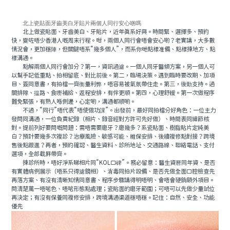
北上瓷貼面牙齒美白牙貼片兩個人同行安心啲嗎
北上做瓷貼面、牙齒美白、牙貼片，近年真系好興。時間緊、選擇多、預約
快，變咗唔少香港人嘅周末行程。咁，兩個人同行會唔會安心啲？老實講，大多數
情況會，更加穩陣，但關鍵唔系“幾多個人”，而系你哋點樣准備、點樣揀地方、點
樣溝通。
點解兩個人同行會加分？第一，資訊過濾。一個人同牙醫傾方案，另一個人可
以幫手記低重點、拍相留底、對比前後。第二，臨場決策。遇到臨時要改期、加項
目、簽同意書，有拍檔一齊衡量利弊，唔容易被氣氛帶住走。第三，後勤支持。過
關排隊、揾路、食嘢補給、返程安排，有伴更順。第四，心理舒緩。第一次做程序
難免緊張，有熟人喺側邊，心定啲，溝通都順啲。
不過，“同行”唔代表“唔使做功課”。出發前，最好同拍檔分好角色：一位主力
發問同溝通，一位負責紀錄（相片、錄音經對方許可先好做）、時間表同細節核
對。提前列好要問嘅問題：需唔需要磨牙？磨幾多？系瓷貼面、樹脂貼片定純美
白？預計要幾多次複診？治療風險、敏感可能、維保安排、後續複修點對接？跨境
售後點跟進？再者，預約確認、醫生資料、診所地址、交通路線、聯絡電話、支付
選項，全部截屏帶齊。
揀診所時，唔好淨系睇相片同“KOL口碑”。務必留意：醫生資曆同年資、是否
有實體病例展示（唔系只得濾鏡相）、消毒同拍片設備、是否先做全面口腔檢查先
再落方案、有沒有清晰知情同意書、程序步驟講得明唔明、會唔會硬銷額外項目。
問清楚萬一唔啱色、唔啱形態點處理；瓷貼面的磨牙範圍；可唔可以先做少量試位
再決定；有沒有保養同複修安排，跨境溝通渠道穩唔穩。記住：自然、安全、功能
優先