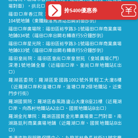
場對面），拱北口岸步行8分鐘直達
拎$400優惠券
福田口岸香江院：福田區福田口岸正對面，海悅華城
104號地鋪（東鐵線落馬洲站出關對面即到）
福田口岸廣場院：福田區裕亨路3-1號福田口岸商業廣場
地鋪034號（福田口岸出關右轉直行5分鐘即到）
福田口岸星光院：福田區裕亨路3-1號福田口岸商業廣場
地鋪033號（福田口岸出關右轉直行5分鐘即到）
福田皇崗院：福田區皇崗口岸皇禦苑（皇城廣場C門）
深港1號地鋪全層（近福田口岸、皇崗口岸地鐵站E出
口）
羅湖區委院：羅湖區愛國路1002號外貿輕工大廈8樓
（近羅湖口岸和蓮塘口岸，蓮塘口岸2個地鐵站，近東
門步行街）
羅湖國貿院：羅湖區春風路廬山大廈B座21樓（近羅湖
口岸、向西村地鐵站A2出口、國貿地鐵站B出口）
羅湖金光華院：羅湖區國貿金光華廣場東二門對面，南
湖路凱利商業廣場地鋪（近羅湖口岸、國貿地鐵站B出
口）