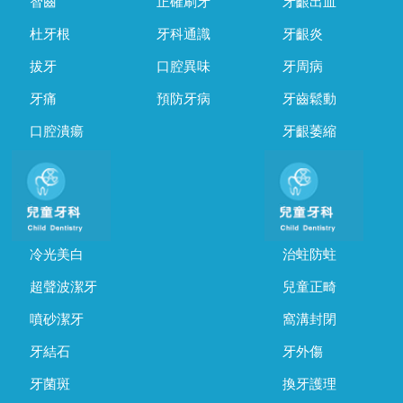
智齒
正確刷牙
牙齦出血
杜牙根
牙科通識
牙齦炎
拔牙
口腔異味
牙周病
牙痛
預防牙病
牙齒鬆動
口腔潰瘍
牙齦萎縮
冷光美白
治蛀防蛀
超聲波潔牙
兒童正畸
噴砂潔牙
窩溝封閉
牙結石
牙外傷
牙菌斑
換牙護理