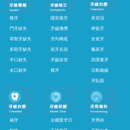
種牙
隱形箍牙
美容冠
門牙缺失
牙齒擁擠
烤瓷牙
單顆牙缺失
牙列稀疏
全瓷牙
多顆牙缺失
前牙反頜
氟斑牙
半口缺失
牙齒前突
四環素牙
全口缺失
箍牙
活動義齒
牙貼面
補牙
全國愛牙日
牙周炎