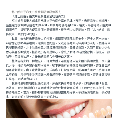
北上皓齒牙齒美白服務體驗值唔值再去
《北上皓齒牙齒美白服務體驗值唔值再去》
呢排好多香港人都成日喺社交平台度分享自己北上整牙、做牙齒美白嘅經歷，
話整完之後個笑容靚咗成個level，自拍都唔使再用filter。講真，喺香港做牙齒美白
個價唔平，搵啲更方便又性價比高嘅選擇，變咗唔少人新潮流，而「北上皓齒」就
係其中一個熱門目的地。
其實，去大陸做牙齒美白呢件事，最緊要嘅係放心同安全。好多人第一次去，
都會擔心技師專業唔夠、環境衞生問題，又或者係唔知用咩美白方法好。根據我自
己嘅親身經驗，北上皓齒嗰間店環境算係幾乾淨、設備都幾新，入到門都有少少似
香港美容院嘅感覺。接待嘅小姐都幾細心，會先了解你平時飲食習慣、係咪成日飲
咖啡、茶或者抽煙，之後先建議適合你嘅美白方案。
整個過程大約一個鐘左右，唔算太耐，啱曬趁週末過大陸行街順便整一次。坐
低之後，技師會先幫你做基本檢查，睇下牙齒有冇敏感或者蛀牙問題，確保美白過
程唔會刺激到牙肉。之後就開始正式程序，好似搽啲美白劑再用光照咁，感覺唔算
太不舒服，只係有少少清涼感。成個過程中，技師會不停講解步驟，亦會提醒我唔
好亂郁，呢點算幾貼心。
我覺得最明顯嘅變化係照鏡時，牙齒真係即時白咗少少，但唔係嗰種「假白」
嘅效果，而係自然淨白。返到香港之後我仲特意觀察咗幾日，顏色冇乜退得快，保
持得幾穩定。當然，技師都有叮囑我頭幾日盡量唔好飲太多顏色深嘅飲品，例如咖
啡、紅酒呢啲，避免影響效果。呢啲小貼