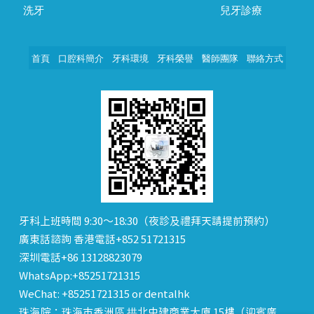
洗牙
兒牙診療
首頁
口腔科簡介
牙科環境
牙科榮譽
醫師團隊
聯絡方式
牙科上班時間 9:30～18:30（夜診及禮拜天請提前預約）
廣東話諮詢 香港電話+852 51721315
深圳電話+86 13128823079
WhatsApp:+85251721315
WeChat: +85251721315 or dentalhk
珠海院：珠海市香洲區 拱北中建商業大廈 15樓（迎賓廣