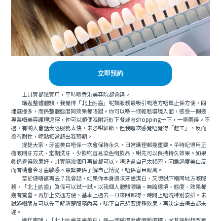
立即預約
士其實都幾實用，平時喺香港美容院都會講。
講返整體體驗，我覺得「北上皓齒」呢類服務最吸引嘅地方唔單止係方便，同
埋選擇多，而係整體態度同效果都唔錯。你可以喺一個輕鬆環境入面，感受一個幾
專業嘅美容護理過程，仲可以順便喺附近歎下餐或者shopping一下，一舉兩得。不
過，有啲人會話大陸服務太快，未必咁細節，但我嗰次感覺唔覺得「趕工」，反而
幾有耐性，呢點相當超出我預期。
提提大家，牙齒美白唔係一次會保持永久，日常護理都幾重要。平時記得用正
確嘅刷牙方式、定期洗牙、少飲啲容易染色嘅飲品，咁先可以保持持久效果。如果
真係覺得效果好，其實隔幾個月再做都可以，唔洗逼自己太頻密，因為過度美白反
而有機會令牙齒敏感。最緊要係了解自己情況，唔係盲目跟風。
至於值唔值再去？我會話，如果你本身追求牙齒潔白、又想試下唔同地方嘅服
務，「北上皓齒」真係可以試一試。以我個人體驗嚟講，無論環境、態度、效果都
幾有驚喜。再加上交通方便，基本上過去一日來回都得，時間上唔洗特別安排。未
試過嘅朋友可以先了解清楚服務內容，睇下自己想要邊種效果，再決定去唔去都未
遲。
總括嚟講，「北上皓齒牙齒美白」係一個值得考慮嘅新選擇，尤其係對想改善