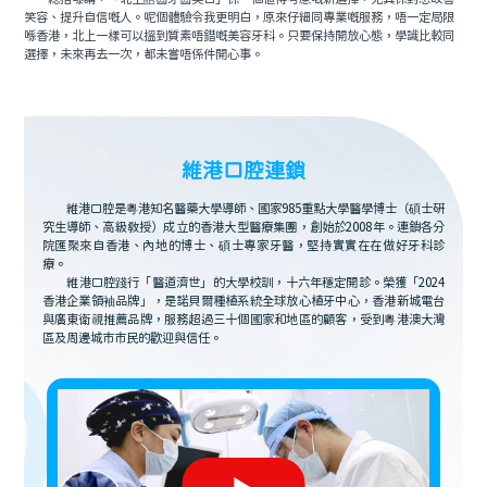
笑容、提升自信嘅人。呢個體驗令我更明白，原來仔細同專業嘅服務，唔一定局限
喺香港，北上一樣可以搵到質素唔錯嘅美容牙科。只要保持開放心態，學識比較同
選擇，未來再去一次，都未嘗唔係件開心事。
維港口腔連鎖
維港口腔是粵港知名醫藥大學導師、國家985重點大學醫學博士（碩士研
究生導師、高級教授）成立的香港大型醫療集團，創始於2008年。連鎖各分
院匯聚來自香港、內地的博士、碩士專家牙醫，堅持實實在在做好牙科診
療。
維港口腔踐行「醫道濟世」的大學校訓，十六年穩定開診。榮獲「2024
香港企業領袖品牌」，是諾貝爾種植系統全球放心植牙中心，香港新城電台
與廣東衛視推薦品牌，服務超過三十個國家和地區的顧客，受到粵港澳大灣
區及周邊城市市民的歡迎與信任。