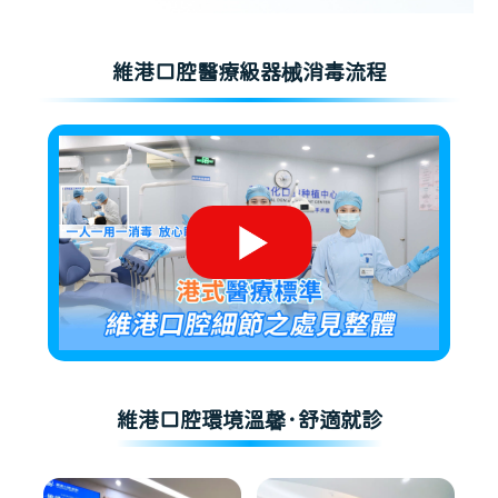
維港口腔醫療級器械消毒流程
維港口腔環境溫馨·舒適就診