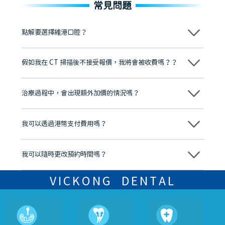
常見問題
點解要選擇維港口腔？
維港口腔踐行「醫道濟世」的大學校訓，各分院匯聚來自香港、內地的
博士碩士高資歷牙醫，十七年穩定開診。榮獲「2024香港企業領袖品
假如我在 CT 掃描後不接受報價，我將會被收費嗎？？
牌」、「2025香港企業領袖品牌」，是諾貝爾種植系統全球放心植牙中
心，香港新城電台與廣東衛視推薦品牌
不會！只要未開始實際服務之前，你不會被收取任何費用。
至今已服務超過三十個國家和地區的顧客，受到粵港澳大灣區及周邊城
市市民極高的口碑評價及信任推薦 珠海、深圳設有八大分院，香港亦設
治療過程中，會出現額外加價的情況嗎？
有咨詢及服務保障中心，有任何問題都可以隨時預約免費咨詢，讓人十
分放心
不會，治療前我們會詳細說明治療方案及對應的價錢，顧客同意並簽字
後，我們才會正式進行診療服務
我可以透過港幣支付費用嗎？
可以。維港口腔會按照當日匯率轉算收取費用，而匯率會及時告知客人
我可以隨時更改預約時間嗎？
可以，請盡早通過wechat或whatsapp聯絡我們，告知我們你原本預約
的時間及資料，並且重新預約的日期及時段
VICKONG DENTAL