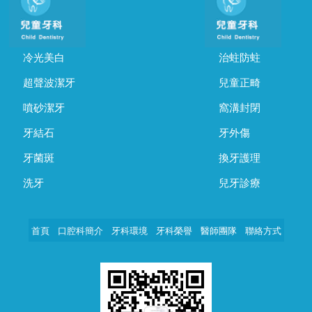
冷光美白
治蛀防蛀
超聲波潔牙
兒童正畸
噴砂潔牙
窩溝封閉
牙結石
牙外傷
牙菌斑
換牙護理
洗牙
兒牙診療
首頁
口腔科簡介
牙科環境
牙科榮譽
醫師團隊
聯絡方式