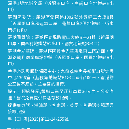
深港1號地鋪全層（近福田口岸、皇崗口岸地鐵站E出
口）
羅湖區委院：羅湖區愛國路1002號外貿輕工大廈8樓
（近羅湖口岸和蓮塘口岸，蓮塘口岸2個地鐵站，近東
門步行街）
羅湖國貿院：羅湖區春風路廬山大廈B座21樓（近羅湖
口岸、向西村地鐵站A2出口、國貿地鐵站B出口）
羅湖金光華院：羅湖區國貿金光華廣場東二門對面，南
湖路凱利商業廣場地鋪（近羅湖口岸、國貿地鐵站B出
口）
香港咨詢與服務保障中心：九龍荔枝角長裕街11號定豐
中心1306室（荔枝角地鐵站B1出口直行100米，香港辦
公室暫不應診，主要咨詢接待）
提示：預約登記,報銷口岸至牙科車費30元內。公交直
達！醫院免費提供快遞存放服務。
提供廣東話、潮汕話、客家話、英語、普通話多種語言
接診服務
粵【C】廣[2025]第11-14-255號