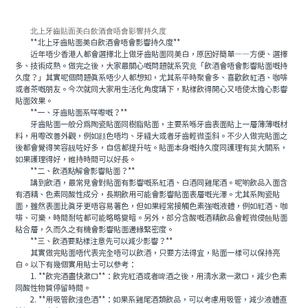
北上牙齒貼面美白飲酒會唔會影響持久度
**北上牙齒貼面美白飲酒會唔會影響持久度**
近年唔少香港人都會選擇北上做牙齒貼面同美白，原因好簡單——方便、選擇
多、技術成熟。做完之後，大家最關心嘅問題就系究竟「飲酒會唔會影響貼面嘅持
久度？」其實呢個問題真系唔少人都想知，尤其系平時聚會多、喜歡飲紅酒、咖啡
或者茶嘅朋友。今次就同大家用生活化角度講下，點樣飲得開心又唔使太擔心影響
貼面效果。
**一、牙齒貼面系咩嚟嘅？**
牙齒貼面一般分爲陶瓷貼面同樹脂貼面，主要系喺牙齒表面貼上一層薄薄嘅材
料，用嚟改善外觀，例如顔色唔均、牙縫大或者牙齒輕微歪斜。不少人做完貼面之
後都會覺得笑容靓咗好多，自信都提升咗。貼面本身嘅持久度同護理有莫大關系，
如果護理得好，維持時間可以好長。
**二、飲酒點解會影響貼面？**
講到飲酒，最常見會對貼面有影響嘅系紅酒、白酒同雞尾酒。呢啲飲品入面含
有酒精、色素同酸性成分，長期飲用可能會影響貼面表層嘅光澤。尤其系陶瓷貼
面，雖然表面比真牙更唔容易著色，但如果經常接觸色素強嘅液體，例如紅酒、咖
啡、可樂，時間耐咗都可能略略變暗。另外，部分含酸嘅酒精飲品會輕微侵蝕貼面
粘合層，久而久之有機會影響貼面邊緣緊密度。
**三、飲酒要點樣注意先可以減少影響？**
其實做完貼面唔代表完全唔可以飲酒，只要方法得宜，貼面一樣可以保持亮
白。以下有幾個實用貼士可以參考：
1. **飲完酒盡快漱口**：飲完紅酒或者啤酒之後，用清水漱一漱口，減少色素
同酸性物質停留時間。
2. **用吸管飲淺色酒**：如果系雞尾酒類飲品，可以考慮用吸管，減少液體直