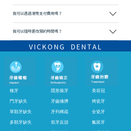
分放心
不會，治療前我們會詳細說明治療方案及對應的價錢，顧客同意並簽字
後，我們才會正式進行診療服務
我可以透過港幣支付費用嗎？
可以。維港口腔會按照當日匯率轉算收取費用，而匯率會及時告知客人
我可以隨時更改預約時間嗎？
可以，請盡早通過wechat或whatsapp聯絡我們，告知我們你原本預約
的時間及資料，並且重新預約的日期及時段
VICKONG DENTAL
種牙
隱形箍牙
美容冠
門牙缺失
牙齒擁擠
烤瓷牙
單顆牙缺失
牙列稀疏
全瓷牙
多顆牙缺失
前牙反頜
氟斑牙