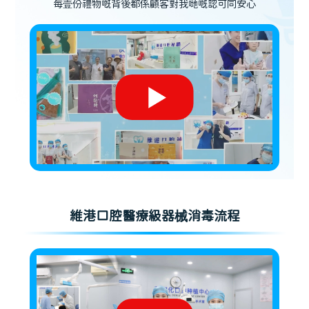
每壹份禮物嘅背後都係顧客對我哋嘅認可同安心
維港口腔醫療級器械消毒流程