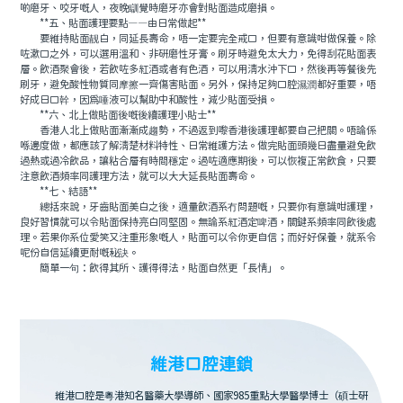
啲磨牙、咬牙嘅人，夜晚瞓覺時磨牙亦會對貼面造成磨損。
**五、貼面護理要點——由日常做起**
要維持貼面靓白，同延長壽命，唔一定要完全戒口，但要有意識咁做保養。除
咗漱口之外，可以選用溫和、非研磨性牙膏。刷牙時避免太大力，免得刮花貼面表
層。飲酒聚會後，若飲咗多紅酒或者有色酒，可以用清水沖下口，然後再等餐後先
刷牙，避免酸性物質同摩擦一齊傷害貼面。另外，保持足夠口腔濕潤都好重要，唔
好成日口幹，因爲唾液可以幫助中和酸性，減少貼面受損。
**六、北上做貼面後嘅後續護理小貼士**
香港人北上做貼面漸漸成趨勢，不過返到嚟香港後護理都要自己把關。唔論係
喺邊度做，都應該了解清楚材料特性、日常維護方法。做完貼面頭幾日盡量避免飲
過熱或過冷飲品，讓粘合層有時間穩定。過咗適應期後，可以恢複正常飲食，只要
注意飲酒頻率同護理方法，就可以大大延長貼面壽命。
**七、結語**
總括來說，牙齒貼面美白之後，適量飲酒系冇問題嘅，只要你有意識咁護理，
良好習慣就可以令貼面保持亮白同堅固。無論系紅酒定啤酒，關鍵系頻率同飲後處
理。若果你系位愛笑又注重形象嘅人，貼面可以令你更自信；而好好保養，就系令
呢份自信延續更耐嘅秘訣。
簡單一句：飲得其所、護得得法，貼面自然更「長情」。
維港口腔連鎖
維港口腔是粵港知名醫藥大學導師、國家985重點大學醫學博士（碩士研