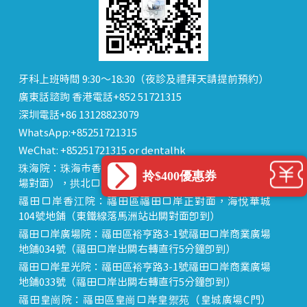
牙科上班時間 9:30～18:30（夜診及禮拜天請提前預約）
廣東話諮詢 香港電話+852 51721315
深圳電話+86 13128823079
WhatsApp:+85251721315
WeChat: +85251721315 or dentalhk
珠海院：珠海市香洲區 拱北中建商業大廈 15樓（迎賓廣
拎$400優惠券
場對面），拱北口岸步行8分鐘直達
福田口岸香江院：福田區福田口岸正對面，海悅華城
104號地鋪（東鐵線落馬洲站出關對面即到）
福田口岸廣場院：福田區裕亨路3-1號福田口岸商業廣場
地鋪034號（福田口岸出關右轉直行5分鐘即到）
福田口岸星光院：福田區裕亨路3-1號福田口岸商業廣場
地鋪033號（福田口岸出關右轉直行5分鐘即到）
福田皇崗院：福田區皇崗口岸皇禦苑（皇城廣場C門）