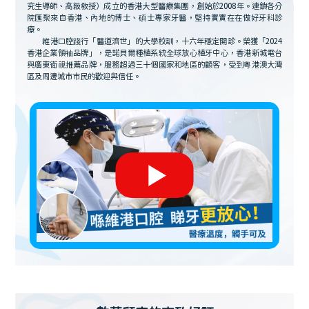
究生導師、高級教授）成立的香港大型醫療集團，創始於2008年。連鎖各分
院匯聚來自香港、內地的博士、碩士專家牙醫，堅持實實在在做好牙科診
療。
維港口腔踐行「醫道濟世」的大學校訓，十六年穩定開診。榮獲「2024
香港企業領袖品牌」，是諾貝爾種植系統全球放心植牙中心，香港新城電台
與廣東衛視推薦品牌，服務超過三十個國家和地區的顧客，受到粵港澳大灣
區及周邊城市市民的歡迎與信任。