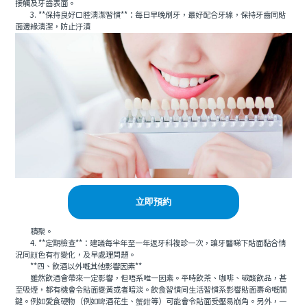
接觸及牙齒表面。
3. **保持良好口腔清潔習慣**：每日早晚刷牙，最好配合牙線，保持牙齒同貼
面邊緣清潔，防止汙漬
立即預約
積聚。
4. **定期檢查**：建議每半年至一年返牙科複診一次，讓牙醫睇下貼面黏合情
況同顔色有冇變化，及早處理問題。
**四、飲酒以外嘅其他影響因素**
雖然飲酒會帶來一定影響，但唔系唯一因素。平時飲茶、咖啡、碳酸飲品，甚
至吸煙，都有機會令貼面變黃或者暗淡。飲食習慣同生活習慣系影響貼面壽命嘅關
鍵。例如愛食硬物（例如啤酒花生、蟹鉗等）可能會令貼面受壓易崩角。另外，一