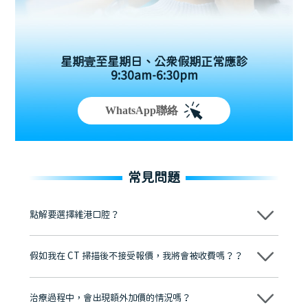
星期壹至星期日、公眾假期正常應診
9:30am-6:30pm
WhatsApp聯絡
常見問題
點解要選擇維港口腔？
維港口腔踐行「醫道濟世」的大學校訓，各分院匯聚來自香港、內地的
博士碩士高資歷牙醫，十七年穩定開診。榮獲「2024香港企業領袖品
假如我在 CT 掃描後不接受報價，我將會被收費嗎？？
牌」、「2025香港企業領袖品牌」，是諾貝爾種植系統全球放心植牙中
心，香港新城電台與廣東衛視推薦品牌
不會！只要未開始實際服務之前，你不會被收取任何費用。
至今已服務超過三十個國家和地區的顧客，受到粵港澳大灣區及周邊城
市市民極高的口碑評價及信任推薦 珠海、深圳設有八大分院，香港亦設
治療過程中，會出現額外加價的情況嗎？
有咨詢及服務保障中心，有任何問題都可以隨時預約免費咨詢，讓人十