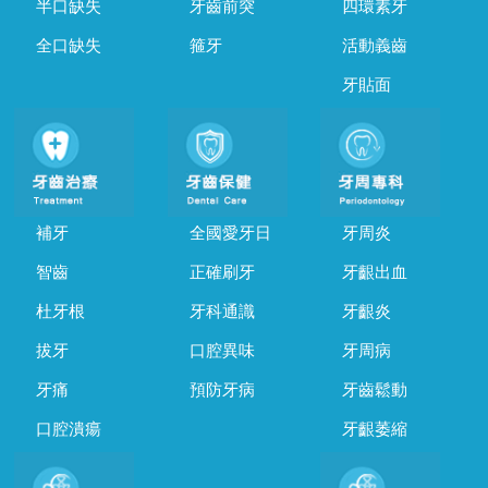
半口缺失
牙齒前突
四環素牙
全口缺失
箍牙
活動義齒
牙貼面
補牙
全國愛牙日
牙周炎
智齒
正確刷牙
牙齦出血
杜牙根
牙科通識
牙齦炎
拔牙
口腔異味
牙周病
牙痛
預防牙病
牙齒鬆動
口腔潰瘍
牙齦萎縮