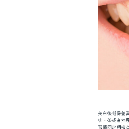
美白後嘅保養
啡、茶或者抽
習慣同定期檢