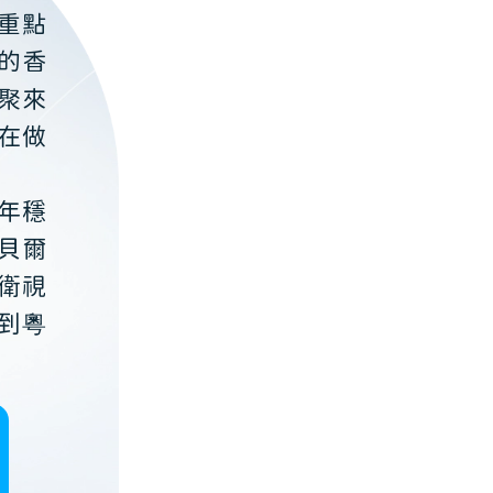
重點
的香
聚來
在做
年穩
貝爾
衛視
到粵