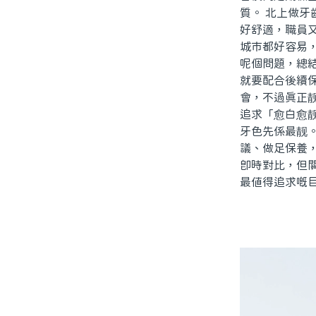
質。 北上做
好舒適，職員
城市都好容易
呢個問題，總
就要配合後續
會，不過真正
追求「愈白愈
牙色先係最靓
議、做足保養
即時對比，但
最值得追求嘅