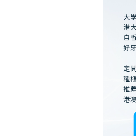
大
港
自
好
定
種
推
港