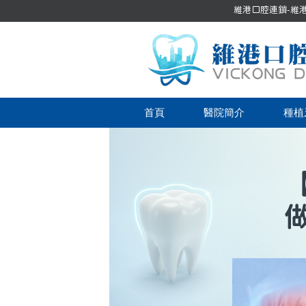
維港口腔連鎖-維港口
首頁
醫院簡介
種植