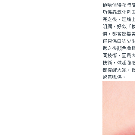
值唔值得花時
啲係靠氧化劑
完之後，理論
明顯，好似「
慣，都會影響
得只係白咗少
返之後顔色會
同技術，因爲
技術，做起嚟
都提醒大家，
留意嘅係，