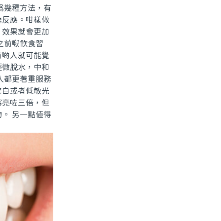
爲幾種方法，有
速反應。咁樣做
，效果就會更加
之前嘅飲食習
有啲人就可能覺
輕微脫水，中和
人都更著重服務
美白或者低敏光
容亮咗三倍，但
。 另一點值得