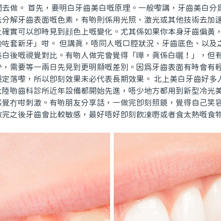
間去做。 首先，要明白牙齒美白嘅原理。一般嚟講，牙齒美白分
去分解牙齒表面嘅色素，有啲則係用光照、激光或其他技術去加
上確實可以即時見到顔色上嘅變化。尤其係如果你本身牙齒偏黃
換咗套新牙」咁。 但講真，唔同人嘅口腔狀況、牙齒底色、以及
美白後嘅視覺對比。有啲人做完會覺得「嘩，真係白曬！」，但
少，需要等一兩日先見到更明顯嘅差別。因爲牙齒表面有時會有
穩定落嚟，所以即刻效果未必代表長期效果。 北上美白牙齒好多
大陸啲齒科診所近年設備都開始先進，唔少地方都用到新型冷光
感覺冇咁刺激。有啲朋友分享話，一做完即刻照鏡，覺得自己笑
做完之後牙齒會比較敏感，最好唔好即刻飲凍嘢或者食太熱嘅食物