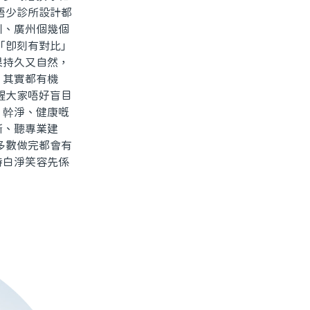
唔少診所設計都
圳、廣州個幾個
「即刻有對比」
果持久又自然，
，其實都有機
醒大家唔好盲目
、幹淨、健康嘅
所、聽專業建
多數做完都會有
持白淨笑容先係