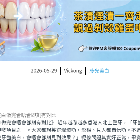
2026-05-29
Vickong
冷光美白
美白做完會唔會即刻有對比
白做完會唔會即刻有對比》 近年越嚟越多香港人北上整牙，「牙
迎嘅項目之一。大家都想笑得燦爛啲，影相、見人都自信啲。不
完牙齒美白，會唔會即刻見到效果？」呢條問題其實好正常，畢