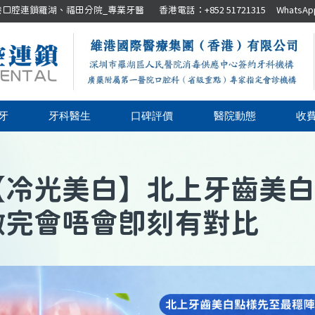
腔連鎖羅湖、福田分院_專業牙醫 香港電話：+852 51721315 WhatsApp：+8
牙
牙科醫生
口碑評價
醫院動態
收
【
冷光美白
】
北上牙齒美白
做完會唔會即刻有對比