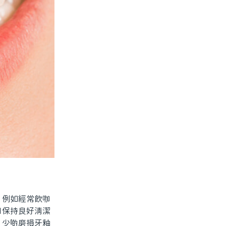
，例如經常飲咖
日保持良好清潔
，少啲磨損牙釉