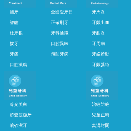
補牙
全國愛牙日
牙周炎
智齒
正確刷牙
牙齦出血
杜牙根
牙科通識
牙齦炎
拔牙
口腔異味
牙周病
牙痛
預防牙病
牙齒鬆動
口腔潰瘍
牙齦萎縮
冷光美白
治蛀防蛀
超聲波潔牙
兒童正畸
噴砂潔牙
窩溝封閉