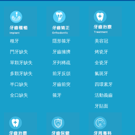
種牙
隱形箍牙
美容冠
門牙缺失
牙齒擁擠
烤瓷牙
單顆牙缺失
牙列稀疏
全瓷牙
多顆牙缺失
前牙反頜
氟斑牙
半口缺失
牙齒前突
四環素牙
全口缺失
箍牙
活動義齒
牙貼面