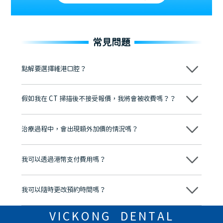
常見問題
點解要選擇維港口腔？
維港口腔踐行「醫道濟世」的大學校訓，各分院匯聚來自香港、內地的
博士碩士高資歷牙醫，十七年穩定開診。榮獲「2024香港企業領袖品
假如我在 CT 掃描後不接受報價，我將會被收費嗎？？
牌」、「2025香港企業領袖品牌」，是諾貝爾種植系統全球放心植牙中
心，香港新城電台與廣東衛視推薦品牌
不會！只要未開始實際服務之前，你不會被收取任何費用。
至今已服務超過三十個國家和地區的顧客，受到粵港澳大灣區及周邊城
市市民極高的口碑評價及信任推薦 珠海、深圳設有八大分院，香港亦設
治療過程中，會出現額外加價的情況嗎？
有咨詢及服務保障中心，有任何問題都可以隨時預約免費咨詢，讓人十
分放心
不會，治療前我們會詳細說明治療方案及對應的價錢，顧客同意並簽字
後，我們才會正式進行診療服務
我可以透過港幣支付費用嗎？
可以。維港口腔會按照當日匯率轉算收取費用，而匯率會及時告知客人
我可以隨時更改預約時間嗎？
可以，請盡早通過wechat或whatsapp聯絡我們，告知我們你原本預約
的時間及資料，並且重新預約的日期及時段
VICKONG DENTAL