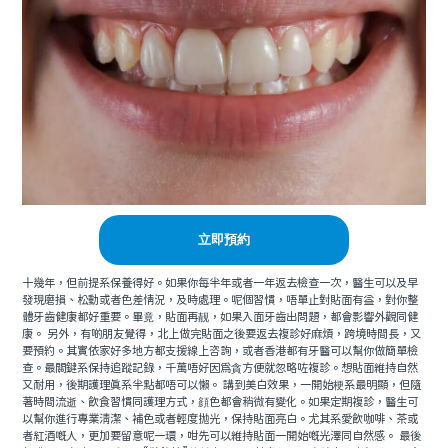
立即預約
十幾年，但前提系保養得好。如果你每半年或者一年返去檢查一次，醫生可以及早
發現磨損、松動或者色差情況，及時處理。呢個習慣，唔單止對貼面有益，對你整
體牙齒健康都好重要。畢竟，貼面再靓，如果入面牙齒出問題，都會影響外觀同健
康。 另外，有啲朋友覺得，北上做完貼面之後要返去複診好麻煩，跨境時間長，又
要預約。其實依家好多地方都支援線上咨詢，或者香港都有牙醫可以幫你做簡單檢
查。最關鍵系保持追蹤記錄，千萬唔好因爲貪方便就忽略咗複診。想貼面維持自然
又耐用，後期護理真系半點都唔可以懶。 講到美白效果，一開始梗系最明顯，但隨
著時間流逝、飲食習慣同護理方式，顔色都會稍微有變化。如果定期複診，醫生可
以幫你進行專業清潔、補色或者輕度抛光，保持貼面亮白。尤其系愛飲咖啡、茶或
者紅酒嘅人，更加要留意呢一環，咁先可以維持貼面一開始嘅光澤同自然感。 最後