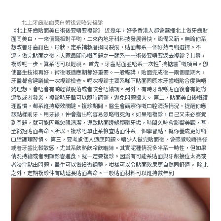
北上牙齒貼面美白術後要唔要複診
《北上牙齒貼面美白術後要唔要複診》 近幾年，好多香港人都會選擇北上做牙齒貼
面同美白，一來價錢相對平啲，二來內地牙科科技發展得快，設備又新。無論你系
想改善牙齒顔色、形狀，定系補救磨損同裂痕，貼面都系一個好熱門嘅選擇。不
過，做完貼面之後，大家最關心嘅問題之一就系——術後要唔要返去複診？其實，
複診呢一步，真系唔可以輕視。 首先，牙齒貼面並唔系一次性“搞掂曬”嘅項目。即
使醫生技術再好，術後嘅適應期都好重要。一般嚟講，貼面完成後一兩個星期內，
牙醫都會建議做一次複診檢查。呢次複診主要系睇下貼面同原本牙齒嘅貼合度夠唔
夠理想，會唔會有啲輕微脫落或者咬合唔協調。另外，有時牙龈喺貼面後會有輕微
過敏或者發炎，複診時牙醫可以即時調整，避免問題擴大。 第二，貼面美白後嘅護
理習慣，都系維持療效關鍵。複診期間，醫生會觀察你嘅口腔清潔情況，提醒你應
該點樣刷牙、用牙線，仲會指出啲容易忽略嘅死角。如果唔複診，自己又未必察覺
到問題，就可能因爲忽視清潔，導致貼面邊緣積聚牙垢，時間久咗會影響美觀，甚
至縮短貼面壽命。所以，複診唔單止系檢查貼面仲系一個學習點，幫你養成更好嘅
口腔護理習慣。 第三，要考慮個人適應問題。唔少人做完貼面後，會感覺咬嘢怪怪
或者牙齒比較敏感，尤其系飲熱飲冷飲嗰陣。其實呢種情況多半系一時性，但如果
情況持續或者明顯影響進食，就一定要複診。因爲有可能系貼面與牙龈接位太高或
者咬合點出問題，醫生可以做細微調整，咁樣可以令貼面效果更自然同舒適。 除此
之外，定期複診仲有助延長貼面壽命。一般貼面材料可以維持數年到