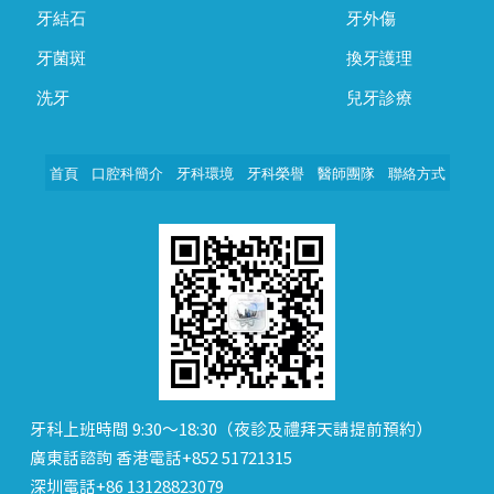
牙結石
牙外傷
牙菌斑
換牙護理
洗牙
兒牙診療
首頁
口腔科簡介
牙科環境
牙科榮譽
醫師團隊
聯絡方式
牙科上班時間 9:30～18:30（夜診及禮拜天請提前預約）
廣東話諮詢 香港電話+852 51721315
深圳電話+86 13128823079