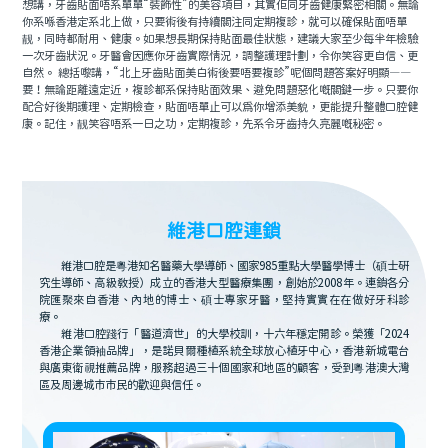
想講，牙齒貼面唔系單單“裝飾性”的美容項目，其實佢同牙齒健康緊密相關。無論
你系喺香港定系北上做，只要術後有持續關注同定期複診，就可以確保貼面唔單
靓，同時都耐用、健康。如果想長期保持貼面最佳狀態，建議大家至少每半年檢驗
一次牙齒狀況。牙醫會因應你牙齒實際情況，調整護理計劃，令你笑容更自信、更
自然。 總括嚟講，“北上牙齒貼面美白術後要唔要複診”呢個問題答案好明顯——
要！無論距離遠定近，複診都系保持貼面效果、避免問題惡化嘅關鍵一步。只要你
配合好後期護理、定期檢查，貼面唔單止可以爲你增添美貌，更能提升整體口腔健
康。記住，靓笑容唔系一日之功，定期複診，先系令牙齒持久亮麗嘅秘密。
維港口腔連鎖
維港口腔是粵港知名醫藥大學導師、國家985重點大學醫學博士（碩士研
究生導師、高級教授）成立的香港大型醫療集團，創始於2008年。連鎖各分
院匯聚來自香港、內地的博士、碩士專家牙醫，堅持實實在在做好牙科診
療。
維港口腔踐行「醫道濟世」的大學校訓，十六年穩定開診。榮獲「2024
香港企業領袖品牌」，是諾貝爾種植系統全球放心植牙中心，香港新城電台
與廣東衛視推薦品牌，服務超過三十個國家和地區的顧客，受到粵港澳大灣
區及周邊城市市民的歡迎與信任。