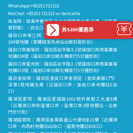
WhatsApp:+85251721315
WeChat: +85251721315 or dentalhk
珠海院：珠海市香洲區 拱北中建商業大廈 15樓（迎賓廣
場對面），拱北口岸步行8分鐘直達
拎$400優惠券
福田口岸香江院：福田區福田口岸正對面，海悅華城
104號地鋪（東鐵線落馬洲站出關對面即到）
福田口岸廣場院：福田區裕亨路3-1號福田口岸商業廣場
地鋪034號（福田口岸出關右轉直行5分鐘即到）
福田口岸星光院：福田區裕亨路3-1號福田口岸商業廣場
地鋪033號（福田口岸出關右轉直行5分鐘即到）
福田皇崗院：福田區皇崗口岸皇禦苑（皇城廣場C門）
深港1號地鋪全層（近福田口岸、皇崗口岸地鐵站E出
口）
羅湖區委院：羅湖區愛國路1002號外貿輕工大廈8樓
（近羅湖口岸和蓮塘口岸，蓮塘口岸2個地鐵站，近東
門步行街）
羅湖國貿院：羅湖區春風路廬山大廈B座21樓（近羅湖
口岸、向西村地鐵站A2出口、國貿地鐵站B出口）