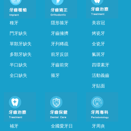
種牙
隱形箍牙
美容冠
門牙缺失
牙齒擁擠
烤瓷牙
單顆牙缺失
牙列稀疏
全瓷牙
多顆牙缺失
前牙反頜
氟斑牙
半口缺失
牙齒前突
四環素牙
全口缺失
箍牙
活動義齒
牙貼面
補牙
全國愛牙日
牙周炎