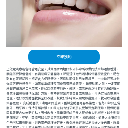
立即預約
上做呢啲療程會唔會唔安全。其實而家內地好多牙科診所設備同技術都唔輸香港，
關鍵係要揀信譽好、有資曆嘅牙醫團隊。睇清楚佢哋用嘅材料係醫療級瓷片、黏合
劑有冇正規認證。唔好貪方便隨便做，因爲貼面係耐用美容項目，一次做好可以令
你笑容提升好多年，如果草率處理反而會影響牙齒健康。 做瓷貼面之前，一定要同
牙醫詳細溝通自己需求，例如想改善咩顔色、形狀，或者牙齒以往有冇治療記錄。
專業牙醫會根據情況設計方案，有時會建議先做美白或者矯正，再決定貼面數量同
位置。唔好以爲貼面就係全口改造，其實好多時候只需局部幾隻牙，就可以令整體
笑容更靓。 完成貼面後，護理都好重要。雖然瓷貼面唔容易染色，但每日都要正常
刷牙、用牙線，保持牙龈幹淨。如果之前有蛀牙嘅朋友更加要定期覆診，確保貼面
同真牙接合位無新蛀點。另外飲食上盡量唔好成日食太硬或者太黏嘅嘢，以免影響
貼面穩定。呢啲小習慣可以令新笑容保持更耐更自然。 總括來說，蛀牙人士唔係完
全唔可以做瓷貼面，只係要先處理好蛀牙，確保牙齒健康狀況良好之後再做，就最
安全有效。北上做牙齒美容已經成為潮流，但要有正確觀念，唔好只追求外觀而忽