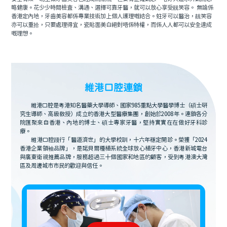
略健康。花少少時間檢査、溝通、選擇可靠牙醫，就可以放心享受靓笑容。 無論係
香港定內地，牙齒美容都係專業技術加上個人護理嘅結合。蛀牙可以醫治，靓笑容
亦可以重拾，只要處理得宜，瓷貼面美白絕對唔係特權，而係人人都可以安全達成
嘅理想。
維港口腔連鎖
維港口腔是粵港知名醫藥大學導師、國家985重點大學醫學博士（碩士研
究生導師、高級教授）成立的香港大型醫療集團，創始於2008年。連鎖各分
院匯聚來自香港、內地的博士、碩士專家牙醫，堅持實實在在做好牙科診
療。
維港口腔踐行「醫道濟世」的大學校訓，十六年穩定開診。榮獲「2024
香港企業領袖品牌」，是諾貝爾種植系統全球放心植牙中心，香港新城電台
與廣東衛視推薦品牌，服務超過三十個國家和地區的顧客，受到粵港澳大灣
區及周邊城市市民的歡迎與信任。