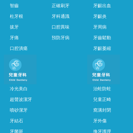
智齒
正確刷牙
牙齦出血
杜牙根
牙科通識
牙齦炎
拔牙
口腔異味
牙周病
牙痛
預防牙病
牙齒鬆動
口腔潰瘍
牙齦萎縮
冷光美白
治蛀防蛀
超聲波潔牙
兒童正畸
噴砂潔牙
窩溝封閉
牙結石
牙外傷
牙菌斑
換牙護理