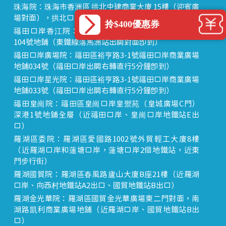
珠海院：珠海市香洲區 拱北中建商業大廈 15樓（迎賓廣
場對面），拱北口岸步行8分鐘直達
拎$400優惠券
福田口岸香江院：福田區福田口岸正對面，海悅華城
104號地鋪（東鐵線落馬洲站出關對面即到）
福田口岸廣場院：福田區裕亨路3-1號福田口岸商業廣場
地鋪034號（福田口岸出關右轉直行5分鐘即到）
福田口岸星光院：福田區裕亨路3-1號福田口岸商業廣場
地鋪033號（福田口岸出關右轉直行5分鐘即到）
福田皇崗院：福田區皇崗口岸皇禦苑（皇城廣場C門）
深港1號地鋪全層（近福田口岸、皇崗口岸地鐵站E出
口）
羅湖區委院：羅湖區愛國路1002號外貿輕工大廈8樓
（近羅湖口岸和蓮塘口岸，蓮塘口岸2個地鐵站，近東
門步行街）
羅湖國貿院：羅湖區春風路廬山大廈B座21樓（近羅湖
口岸、向西村地鐵站A2出口、國貿地鐵站B出口）
羅湖金光華院：羅湖區國貿金光華廣場東二門對面，南
湖路凱利商業廣場地鋪（近羅湖口岸、國貿地鐵站B出
口）