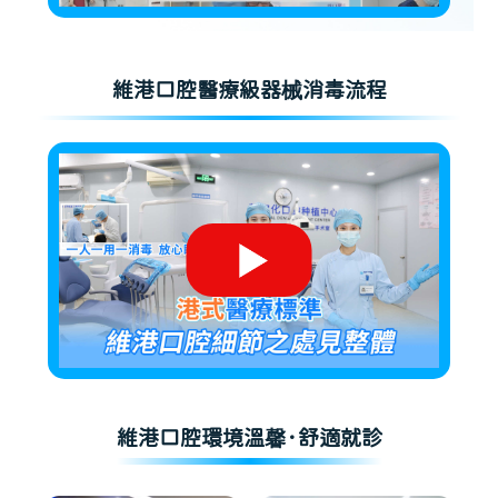
維港口腔醫療級器械消毒流程
維港口腔環境溫馨·舒適就診