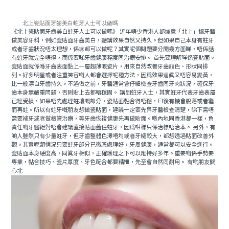
北上瓷貼面牙齒美白蛀牙人士可以做嗎
《北上瓷貼面牙齒美白蛀牙人士可以做嗎》 近年唔少香港人都鍾意「北上」搵牙醫
做美容牙科，例如瓷貼面牙齒美白，聽講效果自然又持久。但如果自己本身有蛀牙
或者牙齒狀況唔太理想，係咪都可以做呢？其實呢個問題要分開幾方面睇，唔係話
有蛀牙就完全唔得，而係要睇牙齒健康程度同治療安排。 首先要理解咩係瓷貼面。
瓷貼面就係喺牙齒表面黏上一層超薄嘅瓷片，用來自然改善牙齒顔色、形狀同排
列。好多明星或者注重笑容嘅人都會選擇呢種方法，因爲效果逼真又唔容易變黃，
比一般漂白牙齒持久。不過做之前，牙醫通常會仔細檢查牙齒同牙肉狀況，確保牙
齒本身無嚴重問題，否則貼上去都唔穩固。 講到蛀牙人士，其實蛀牙代表牙齒表層
已經受損，如果唔先處理蛀壞嘅部分，瓷貼面黏合得唔穩，日後有機會脫落或者繼
而再蛀。所以有蛀牙嘅朋友想做瓷貼面，建議一定要先畀牙醫檢查清楚，睇下需唔
需要補牙或者做根管治療，等牙齒恢複健康先再做貼面。喺內地同香港都一樣，負
責任嘅牙醫絕對唔會建議直接貼面蓋住蛀牙，因為咁樣只係治標唔治本。 另外，有
啲人雖然只有少量蛀牙，但牙齒整體色澤唔均或者牙縫較大，都想透過貼面改善外
觀。其實呢類情況只要蛀牙部分已徹底處理好，牙周健康，通常都可以安全進行。
瓷貼面本身硬度高，同真牙相似，正確護理之下可以維持好多年。重要嘅係手勢要
專業，黏合技巧、瓷片厚度、牙色配合都要精細，先至會自然同耐用。 有啲朋友關
心北