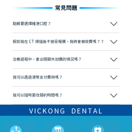
常見問題
點解要選擇維港口腔？
維港口腔踐行「醫道濟世」的大學校訓，各分院匯聚來自香港、內地的
博士碩士高資歷牙醫，十七年穩定開診。榮獲「2024香港企業領袖品
假如我在 CT 掃描後不接受報價，我將會被收費嗎？？
牌」、「2025香港企業領袖品牌」，是諾貝爾種植系統全球放心植牙中
心，香港新城電台與廣東衛視推薦品牌
不會！只要未開始實際服務之前，你不會被收取任何費用。
至今已服務超過三十個國家和地區的顧客，受到粵港澳大灣區及周邊城
市市民極高的口碑評價及信任推薦 珠海、深圳設有八大分院，香港亦設
治療過程中，會出現額外加價的情況嗎？
有咨詢及服務保障中心，有任何問題都可以隨時預約免費咨詢，讓人十
分放心
不會，治療前我們會詳細說明治療方案及對應的價錢，顧客同意並簽字
後，我們才會正式進行診療服務
我可以透過港幣支付費用嗎？
可以。維港口腔會按照當日匯率轉算收取費用，而匯率會及時告知客人
我可以隨時更改預約時間嗎？
可以，請盡早通過wechat或whatsapp聯絡我們，告知我們你原本預約
的時間及資料，並且重新預約的日期及時段
VICKONG DENTAL