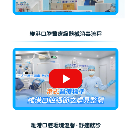
維港口腔醫療級器械消毒流程
維港口腔環境溫馨·舒適就診