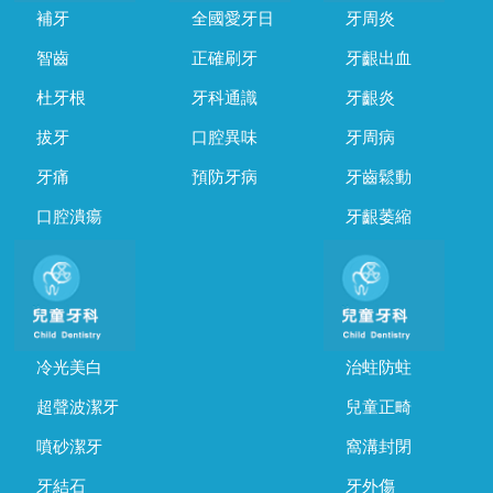
補牙
全國愛牙日
牙周炎
智齒
正確刷牙
牙齦出血
杜牙根
牙科通識
牙齦炎
拔牙
口腔異味
牙周病
牙痛
預防牙病
牙齒鬆動
口腔潰瘍
牙齦萎縮
冷光美白
治蛀防蛀
超聲波潔牙
兒童正畸
噴砂潔牙
窩溝封閉
牙結石
牙外傷