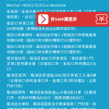
WeChat: +85251721315 or dentalhk
珠海院：珠海市香洲區 拱北中建商業大廈 15樓（迎賓廣
場對面），拱北口岸步行8分鐘直達
拎$400優惠券
福田口岸香江院：福田區福田口岸正對面，海悅華城
104號地鋪（東鐵線落馬洲站出關對面即到）
福田口岸廣場院：福田區裕亨路3-1號福田口岸商業廣場
地鋪034號（福田口岸出關右轉直行5分鐘即到）
福田口岸星光院：福田區裕亨路3-1號福田口岸商業廣場
地鋪033號（福田口岸出關右轉直行5分鐘即到）
福田皇崗院：福田區皇崗口岸皇禦苑（皇城廣場C門）
深港1號地鋪全層（近福田口岸、皇崗口岸地鐵站E出
口）
羅湖區委院：羅湖區愛國路1002號外貿輕工大廈8樓
（近羅湖口岸和蓮塘口岸，蓮塘口岸2個地鐵站，近東
門步行街）
羅湖國貿院：羅湖區春風路廬山大廈B座21樓（近羅湖
口岸、向西村地鐵站A2出口、國貿地鐵站B出口）
羅湖金光華院：羅湖區國貿金光華廣場東二門對面，南