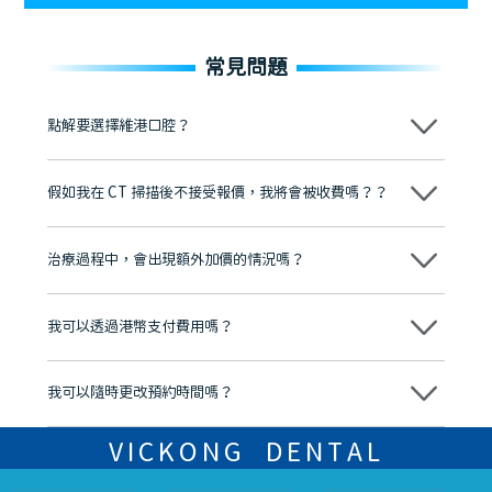
常見問題
點解要選擇維港口腔？
維港口腔踐行「醫道濟世」的大學校訓，各分院匯聚來自香港、內地的
博士碩士高資歷牙醫，十七年穩定開診。榮獲「2024香港企業領袖品
假如我在 CT 掃描後不接受報價，我將會被收費嗎？？
牌」、「2025香港企業領袖品牌」，是諾貝爾種植系統全球放心植牙中
心，香港新城電台與廣東衛視推薦品牌
不會！只要未開始實際服務之前，你不會被收取任何費用。
至今已服務超過三十個國家和地區的顧客，受到粵港澳大灣區及周邊城
市市民極高的口碑評價及信任推薦 珠海、深圳設有八大分院，香港亦設
治療過程中，會出現額外加價的情況嗎？
有咨詢及服務保障中心，有任何問題都可以隨時預約免費咨詢，讓人十
分放心
不會，治療前我們會詳細說明治療方案及對應的價錢，顧客同意並簽字
後，我們才會正式進行診療服務
我可以透過港幣支付費用嗎？
可以。維港口腔會按照當日匯率轉算收取費用，而匯率會及時告知客人
我可以隨時更改預約時間嗎？
可以，請盡早通過wechat或whatsapp聯絡我們，告知我們你原本預約
的時間及資料，並且重新預約的日期及時段
VICKONG DENTAL