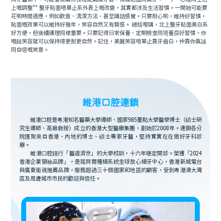
上嘅調整** 整牙貼面唔單止系外表上嘅改變，其實都涉及生活習慣。一開始可能要
花啲時間適應，例如飲食、清潔方法、甚至講話感覺。只要耐心啲，維持好習慣，
貼面嘅效果可以維持好幾年，笑容自然又有質感。 總括嚟講，北上整牙貼面美白系
好方便，但後續護理同樣重要。只要記得日常保養、定期檢查同培養良好習慣，你
嘅靓笑容就可以保持得更耐更自然。記住，美麗笑容唔單止靠牙齒白，仲靠你真誠
同自信嘅笑意。
維港口腔連鎖
維港口腔是粵港知名醫藥大學導師、國家985重點大學醫學博士（碩士研
究生導師、高級教授）成立的香港大型醫療集團，創始於2008年。連鎖各分
院匯聚來自香港、內地的博士、碩士專家牙醫，堅持實實在在做好牙科診
療。
維港口腔踐行「醫道濟世」的大學校訓，十六年穩定開診。榮獲「2024
香港企業領袖品牌」，是諾貝爾種植系統全球放心植牙中心，香港新城電台
與廣東衛視推薦品牌，服務超過三十個國家和地區的顧客，受到粵港澳大灣
區及周邊城市市民的歡迎與信任。