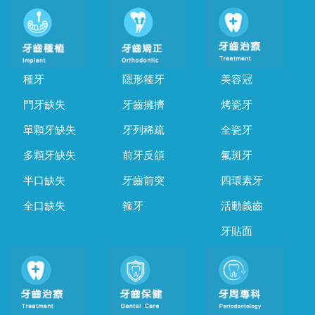
種牙
隱形箍牙
美容冠
門牙缺失
牙齒擁擠
烤瓷牙
單顆牙缺失
牙列稀疏
全瓷牙
多顆牙缺失
前牙反頜
氟斑牙
半口缺失
牙齒前突
四環素牙
全口缺失
箍牙
活動義齒
牙貼面