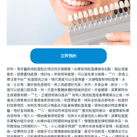
立即預約
診所，等牙醫檢視貼面黏合情況同牙龈健康。如果發現貼面邊緣有松動、裂紋或者
變色，就要盡快處理，唔好拖。早發現早處理，可以避免更大損傷。 **六、飲食上
要注意平衡** 貼面做完之後，唔代表就可以任食無憂。太硬嘅食物例如堅果、冰
塊、甘蔗等，最好避免直接咬，用工具處理好先食。另外，多食蔬果、飲水，一方
面可以促進口腔自潔，另一方面令整體身體狀態維持良好。牙齒健康，其實都同你
全身健康有關。 **七、正確使用美白産品** 有啲人做完貼面或者專業美白之後，仲
會自己再買美白牙膏或者家用美白貼。呢度要留意，唔系全部産品都啱用。貼面材
料性質唔同，有啲含漂白成分嘅産品可能會損壞貼面表層。使用前最好問返專業牙
醫，唔好盲目跟風。 **八、保持自然笑容同自信** 整完貼面同美白，最重要都系要
自信咁笑。唔少人一開始會覺得唔習慣，怕笑太大或者怕別人睇出嚟，其實貼面就
系要幫你提升自信。如果你每日照鏡微笑練習幾下，慢慢就會習慣呢個新笑容，自
然散發魅力同親和力。 **九、小心夜磨牙問題** 如果你本身有磨牙習慣，貼面完成
後一定要特別注意。夜磨牙可以慢慢磨損貼面表層，甚至令佢脫落。呢種情況可以
同牙醫傾下，可能會建議你夜晚配戴護牙套，保護貼面同真牙。 **十、心理同生活