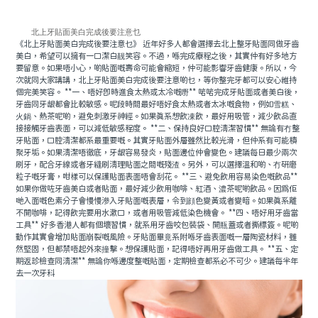
北上牙貼面美白完成後要注意乜
《北上牙貼面美白完成後要注意乜》 近年好多人都會選擇去北上整牙貼面同做牙齒
美白，希望可以擁有一口潔白靓笑容。不過，喺完成療程之後，其實仲有好多地方
要留意。如果唔小心，啲貼面嘅壽命可能會縮短，仲可能影響牙齒健康。所以，今
次就同大家講講，北上牙貼面美白完成後要注意啲乜，等你整完牙都可以安心維持
個完美笑容。 **一、唔好即時進食太熱或太冷嘅嘢** 啱啱完成牙貼面或者美白後，
牙齒同牙龈都會比較敏感。呢段時間最好唔好食太熱或者太冰嘅食物，例如雪糕、
火鍋、熱茶呢啲，避免刺激牙神經。如果真系想飲凍飲，最好用吸管，減少飲品直
接接觸牙齒表面，可以減低敏感程度。 **二、保持良好口腔清潔習慣** 無論有冇整
牙貼面，口腔清潔都系最重要嘅。其實牙貼面外層雖然比較光滑，但仲系有可能積
聚牙垢。如果清潔唔徹底，牙龈容易發炎，貼面邊位仲會變色。建議每日最少兩次
刷牙，配合牙線或者牙縫刷清理貼面之間嘅殘渣。另外，可以選擇溫和啲、冇研磨
粒子嘅牙膏，咁樣可以保護貼面表面唔會刮花。 **三、避免飲用容易染色嘅飲品**
如果你做咗牙齒美白或者貼面，最好減少飲用咖啡、紅酒、濃茶呢啲飲品。因爲佢
哋入面嘅色素分子會慢慢滲入牙貼面嘅表層，令到顔色變黃或者變暗。如果真系離
不開咖啡，記得飲完要用水漱口，或者用吸管減低染色機會。 **四、唔好用牙齒當
工具** 好多香港人都有個壞習慣，就系用牙齒咬包裝袋、開瓶蓋或者撕標簽。呢啲
動作其實會增加貼面崩裂嘅風險。牙貼面畢竟系附喺牙齒表面嘅一層陶瓷材料，雖
然堅固，但都禁唔起外來撞擊。想保護貼面，記得唔好再用牙齒做工具。 **五、定
期返診檢查同清潔** 無論你喺邊度整嘅貼面，定期檢查都系必不可少。建議每半年
去一次牙科