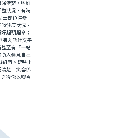
溝通清楚，唔好
牙齒狀況，有時
貼士都值得參
好似健康狀況、
唔好趕頭趕命；
港朋友喺社交平
所甚至有「一站
有啲人鍾意自己
嘅細節。臨時上
通清楚。笑容係
。之後你返嚟香