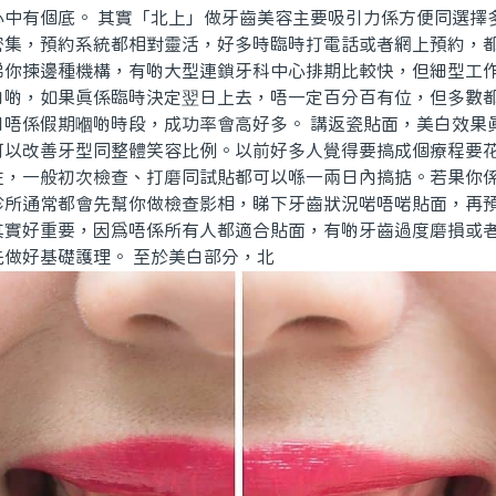
心中有個底。 其實「北上」做牙齒美容主要吸引力係方便同選擇
密集，預約系統都相對靈活，好多時臨時打電話或者網上預約，
睇你揀邊種機構，有啲大型連鎖牙科中心排期比較快，但細型工
白啲，如果真係臨時決定翌日上去，唔一定百分百有位，但多數
日唔係假期嗰啲時段，成功率會高好多。 講返瓷貼面，美白效果
可以改善牙型同整體笑容比例。以前好多人覺得要搞成個療程要
咗，一般初次檢查、打磨同試貼都可以喺一兩日內搞掂。若果你
診所通常都會先幫你做檢查影相，睇下牙齒狀況啱唔啱貼面，再
其實好重要，因為唔係所有人都適合貼面，有啲牙齒過度磨損或
先做好基礎護理。 至於美白部分，北