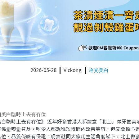
2026-05-28
Vickong
冷光美白
面美白臨時上去有冇位
美白臨時上去有冇位》 近年好多香港人都鍾意「北上」做牙齒美
真係愈嚟愈普及。唔少人都想喺短時間內改善笑容，但又會擔心
無位、品質係咪有保證。呢篇就同大家用生活角度睇下，北上做