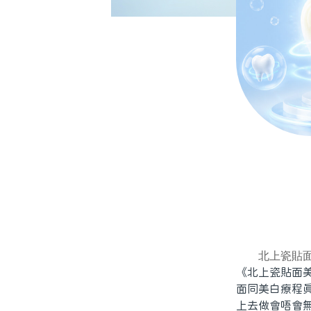
北上瓷貼
《北上瓷貼面
面同美白療程
上去做會唔會