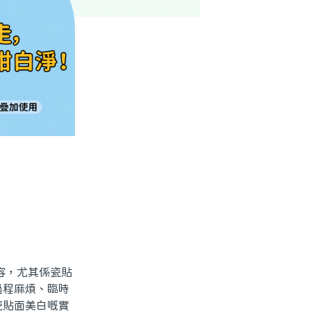
容，尤其係瓷貼
過程麻煩、臨時
瓷貼面美白嘅實