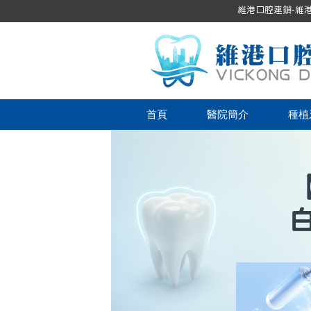
維港口腔連鎖-維港口
首頁
醫院簡介
種植