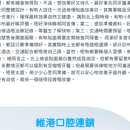
閃，都有機會做得到。不過，想效果好又持久，最好事先同牙醫
全同整體設計。有啲人諗住一次過做埋貼面加美白，其實要睇返
分步進行，確保最終效果自然又健康。 講到北上臨時做，有啲小
診所最好睇評價，唔好淨係睇相同宣傳；第二：提前準備資料，
前做過嘅治療記錄，等醫生了解快啲；第三：交通時間要預留，
清楚售後跟進服務，有啲貼面需要定期檢查同保養。 而家好多香
驗，都話只要準備得好，其實臨時上去都有唔錯嘅選擇。部分診
住酒店、交通配合都唔使自己煩。當然，呢啲都要睇個人習慣，
啲。 總而言之，北上做瓷貼面美白雖然成為潮流，但都有要留意
，多數情況都可以搵到有空檔嘅牙醫；但最緊要係揀啱地方同溝
片，唔使太趕，用少少心思同準備，就可以安心咁改善牙齒外觀
更有自信，真係一個值得投資嘅改變。
維港口腔連鎖