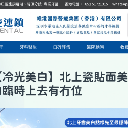
腔連鎖羅湖、福田分院_專業牙醫 香港電話：+852 51721315 WhatsApp：+8
牙
牙科醫生
口碑評價
醫院動態
收
【
冷光美白
】
北上瓷貼面美
白臨時上去有冇位