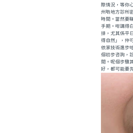
際情況，等你
州啲地方診所
時間。當然要
手期。咁講得
排，尤其係平
得自然」，仲
依家技術進步
個初步咨詢，
間。呢個步驟
好，都可能要