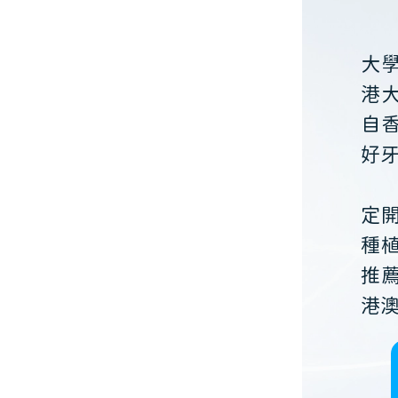
大
港
自
好
定
種
推
港