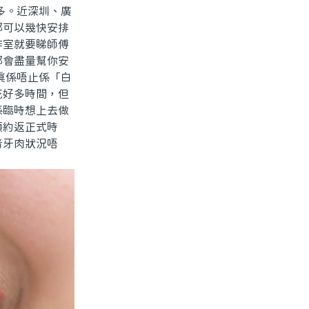
多。近深圳、廣
都可以幾快安排
作室就要睇師傅
都會盡量幫你安
真係唔止係「白
花好多時間，但
係臨時想上去做
預約返正式時
者牙肉狀況唔