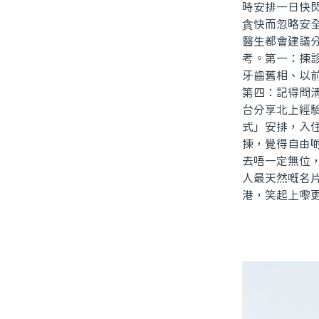
時安排一日快
貪快而忽略安
醫生都會建議
考。第一：揀
牙齒舊相、以
第四：記得問
台分享北上經
式」安排，入
揀，覺得自由
去唔一定無位
人最天然嘅名
港，笑起上嚟