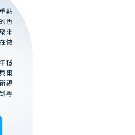
重點
的香
聚來
在做
年穩
貝爾
衛視
到粵