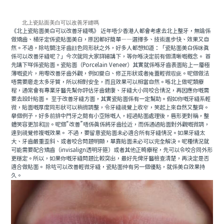
北上瓷貼面美白可以改善牙縫嗎
《北上瓷貼面美白可以改善牙縫嗎》 近年唔少香港人都會考慮去北上整牙，無論係
做矯齒、植牙定係瓷貼面美白，原因都好簡單——選擇多、技術進步快、效果又自
然。不過，除咗關注牙齒顔色同形狀之外，好多人都想知道：「瓷貼面美白係咪真
係可以改善牙縫呢？」今次就同大家詳細講下，等你喺決定前有個清晰嘅概念。 首
先講下咩係瓷貼面。瓷貼面（Porcelain Veneer）其實就係喺牙齒表面貼上一層極
薄嘅瓷片，用嚟改善牙齒外觀，例如變白、修正形狀或者掩蓋輕微瑕疵。呢個做法
唔需要磨走太多牙質，所以相對安全，而且效果可以相當自然。喺北上做呢類療
程，通常會有專業牙醫先幫你評估牙齒健康、牙縫大小同咬合情況，再因應你嘅需
要去設計貼面。 至于改善牙縫方面，其實瓷貼面係有一定幫助。假如你嘅牙縫系輕
微，貼面嘅厚度同形狀可以稍微調整，令牙縫視覺上收窄，笑起上來自然又整齊。
舉個例子，好多前排中門牙之間有小空隙嘅人，經過貼面處理後，唇形更對稱，整
體笑容更加和諧。呢個“改善”唔係真係將牙齒拉近，而係通過貼面對外觀嘅微調，
達到視覺修複嘅效果。 不過，要留意瓷貼面未必適合所有牙縫情況。如果牙縫太
大、牙齒嚴重歪斜、或者咬合問題明顯，單靠貼面未必可以完全解決。呢種情況就
可能需要配合矯齒（invisalign透明牙箍）或者其他正畸療程，先可以令咬合同外形
更穩定。所以，如果你嘅牙縫問題比較突出，最好先俾牙醫檢查清楚，再決定是否
適合做貼面。 除咗可以改善輕微牙縫，瓷貼面仲有另一個優點，就係美白效果持
久。