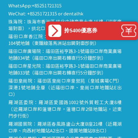
WhatsApp:+85251721315
WeChat: +85251721315 or dentalhk
珠海院：珠海市香洲區 拱北中建商業大廈 15樓（迎賓廣
場對面），拱北口岸步行8分鐘直達
拎$400優惠券
福田口岸香江院：福田區福田口岸正對面，海悅華城
104號地鋪（東鐵線落馬洲站出關對面即到）
福田口岸廣場院：福田區裕亨路3-1號福田口岸商業廣場
地鋪034號（福田口岸出關右轉直行5分鐘即到）
福田口岸星光院：福田區裕亨路3-1號福田口岸商業廣場
地鋪033號（福田口岸出關右轉直行5分鐘即到）
福田皇崗院：福田區皇崗口岸皇禦苑（皇城廣場C門）
深港1號地鋪全層（近福田口岸、皇崗口岸地鐵站E出
口）
羅湖區委院：羅湖區愛國路1002號外貿輕工大廈8樓
（近羅湖口岸和蓮塘口岸，蓮塘口岸2個地鐵站，近東
門步行街）
羅湖國貿院：羅湖區春風路廬山大廈B座21樓（近羅湖
口岸、向西村地鐵站A2出口、國貿地鐵站B出口）