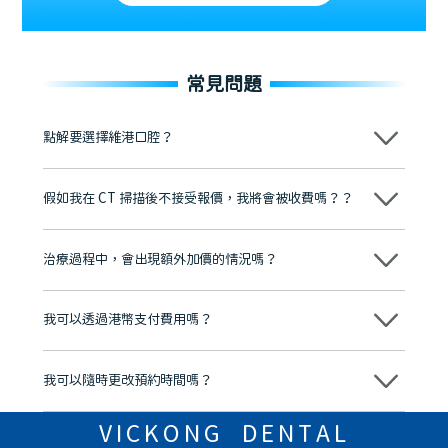
常見問題
點解要選擇維港口腔？
維港口腔踐行「醫道濟世」的大學校訓，各分院匯聚來自香港、內地的
博士碩士高資歷牙醫，十七年穩定開診。榮獲「2024香港企業領袖品
假如我在 CT 掃描後不接受報價，我將會被收費嗎？？
牌」、「2025香港企業領袖品牌」，是諾貝爾種植系統全球放心植牙中
心，香港新城電台與廣東衛視推薦品牌
不會！只要未開始實際服務之前，你不會被收取任何費用。
至今已服務超過三十個國家和地區的顧客，受到粵港澳大灣區及周邊城
市市民極高的口碑評價及信任推薦 珠海、深圳設有八大分院，香港亦設
治療過程中，會出現額外加價的情況嗎？
有咨詢及服務保障中心，有任何問題都可以隨時預約免費咨詢，讓人十
分放心
不會，治療前我們會詳細說明治療方案及對應的價錢，顧客同意並簽字
後，我們才會正式進行診療服務
我可以透過港幣支付費用嗎？
可以。維港口腔會按照當日匯率轉算收取費用，而匯率會及時告知客人
我可以隨時更改預約時間嗎？
可以，請盡早通過wechat或whatsapp聯絡我們，告知我們你原本預約
的時間及資料，並且重新預約的日期及時段
VICKONG DENTAL