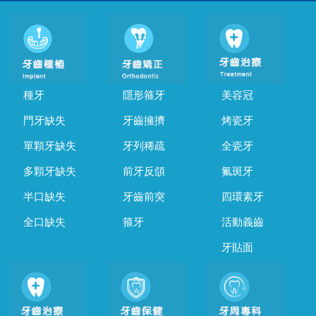
種牙
隱形箍牙
美容冠
門牙缺失
牙齒擁擠
烤瓷牙
單顆牙缺失
牙列稀疏
全瓷牙
多顆牙缺失
前牙反頜
氟斑牙
半口缺失
牙齒前突
四環素牙
全口缺失
箍牙
活動義齒
牙貼面