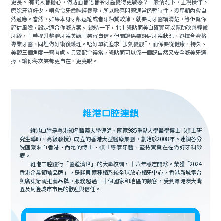
更長。 有啲人會擔心，做貼面會唔會令牙齒變得更敏感？一般情況下，正規操作下
磨除牙質好少，唔會令牙齒神經暴露，所以敏感問題通常係暫時性，幾星期內會自
然適應。當然，如果本身牙龈退縮或者牙釉質較薄，就要同牙醫講清楚，等佢幫你
評估風險，設定適合你嘅方案。 總結一下，北上瓷貼面美白確實可以幫助改善輕微
牙縫，同時提升整體牙齒美觀同笑容自信。但關鍵係要評估牙齒狀況、選擇合資格
專業牙醫、同埋做好術後護理。唔好單純追求“即刻變靓”，而係要從健康、持久、
美觀三個角度一齊考慮。只要配合得當，瓷貼面可以係一個既自然又安全嘅美牙選
擇，讓你每次笑都更自在、更亮眼。
維港口腔連鎖
維港口腔是粵港知名醫藥大學導師、國家985重點大學醫學博士（碩士研
究生導師、高級教授）成立的香港大型醫療集團，創始於2008年。連鎖各分
院匯聚來自香港、內地的博士、碩士專家牙醫，堅持實實在在做好牙科診
療。
維港口腔踐行「醫道濟世」的大學校訓，十六年穩定開診。榮獲「2024
香港企業領袖品牌」，是諾貝爾種植系統全球放心植牙中心，香港新城電台
與廣東衛視推薦品牌，服務超過三十個國家和地區的顧客，受到粵港澳大灣
區及周邊城市市民的歡迎與信任。