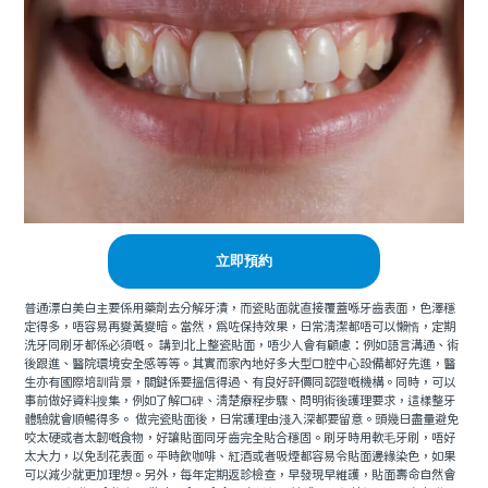
立即預約
普通漂白美白主要係用藥劑去分解牙漬，而瓷貼面就直接覆蓋喺牙齒表面，色澤穩
定得多，唔容易再變黃變暗。當然，爲咗保持效果，日常清潔都唔可以懶惰，定期
洗牙同刷牙都係必須嘅。 講到北上整瓷貼面，唔少人會有顧慮：例如語言溝通、術
後跟進、醫院環境安全感等等。其實而家內地好多大型口腔中心設備都好先進，醫
生亦有國際培訓背景，關鍵係要搵信得過、有良好評價同認證嘅機構。同時，可以
事前做好資料搜集，例如了解口碑、清楚療程步驟、問明術後護理要求，這樣整牙
體驗就會順暢得多。 做完瓷貼面後，日常護理由淺入深都要留意。頭幾日盡量避免
咬太硬或者太韌嘅食物，好讓貼面同牙齒完全貼合穩固。刷牙時用軟毛牙刷，唔好
太大力，以免刮花表面。平時飲咖啡、紅酒或者吸煙都容易令貼面邊緣染色，如果
可以減少就更加理想。另外，每年定期返診檢查，早發現早維護，貼面壽命自然會