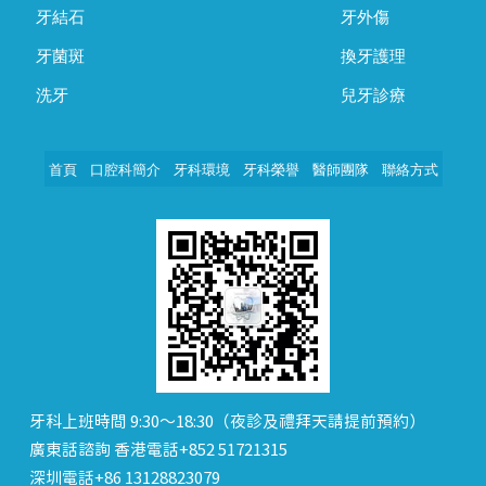
牙結石
牙外傷
牙菌斑
換牙護理
洗牙
兒牙診療
首頁
口腔科簡介
牙科環境
牙科榮譽
醫師團隊
聯絡方式
牙科上班時間 9:30～18:30（夜診及禮拜天請提前預約）
廣東話諮詢 香港電話+852 51721315
深圳電話+86 13128823079