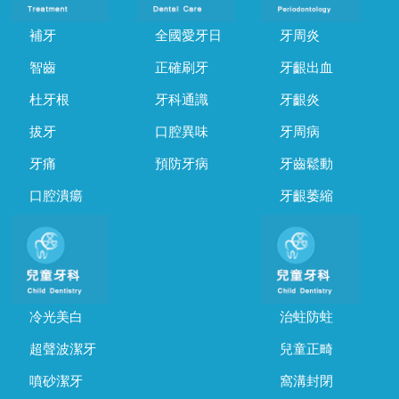
補牙
全國愛牙日
牙周炎
智齒
正確刷牙
牙齦出血
杜牙根
牙科通識
牙齦炎
拔牙
口腔異味
牙周病
牙痛
預防牙病
牙齒鬆動
口腔潰瘍
牙齦萎縮
冷光美白
治蛀防蛀
超聲波潔牙
兒童正畸
噴砂潔牙
窩溝封閉