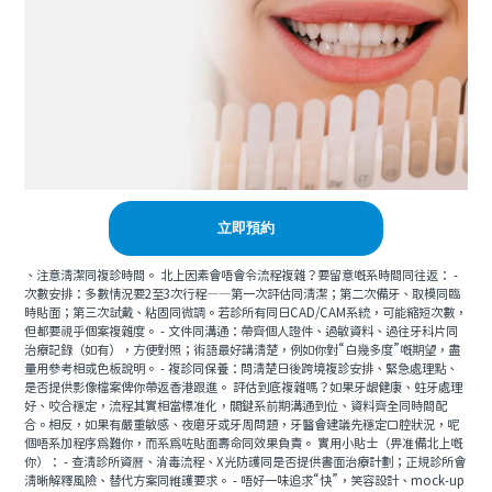
立即預約
、注意清潔同複診時間。 北上因素會唔會令流程複雜？要留意嘅系時間同往返： -
次數安排：多數情況要2至3次行程——第一次評估同清潔；第二次備牙、取模同臨
時貼面；第三次試戴、粘固同微調。若診所有同日CAD/CAM系統，可能縮短次數，
但都要視乎個案複雜度。 - 文件同溝通：帶齊個人證件、過敏資料、過往牙科片同
治療記錄（如有），方便對照；術語最好講清楚，例如你對“白幾多度”嘅期望，盡
量用參考相或色板說明。 - 複診同保養：問清楚日後跨境複診安排、緊急處理點、
是否提供影像檔案俾你帶返香港跟進。 評估到底複雜嗎？如果牙龈健康、蛀牙處理
好、咬合穩定，流程其實相當標准化，關鍵系前期溝通到位、資料齊全同時間配
合。相反，如果有嚴重敏感、夜磨牙或牙周問題，牙醫會建議先穩定口腔狀況，呢
個唔系加程序爲難你，而系爲咗貼面壽命同效果負責。 實用小貼士（畀准備北上嘅
你）： - 查清診所資曆、消毒流程、X光防護同是否提供書面治療計劃；正規診所會
清晰解釋風險、替代方案同維護要求。 - 唔好一味追求“快”，笑容設計、mock-up