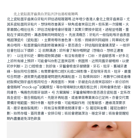
北上瓷貼面牙齒美白牙貼片評估過程複雜嗎
北上瓷貼面牙齒美白牙貼片評估過程複雜嗎 近年唔少香港人會北上做牙齒美容，尤
其系瓷貼面同牙貼片，想快啲改善黃牙、缺角或者笑容比例。但系第一次接觸，大
家最關心嘅往往系：評估流程會唔會好複雜？其實只要按步就班，過程並唔難，重
點在于資訊透明、溝通清晰同時間配合。 先厘清概念：牙貼片一般指貼喺牙齒表面
嘅超薄瓷片（瓷貼面），主要用嚟改善色澤、形態、微細排列同縫隙；同單純化學
美白唔同，貼面更偏向微創修複兼美容。是否適合，評估階段就會講清楚。 一般評
估會包括以下環節： 1) 前期溝通：診所會了解你嘅期望（想幾白、想修正邊隻
牙）、以往牙科史、藥物或物質過敏、有沒有夜磨牙、口幹、牙齒敏感等。好多北
上診所有線上預評，可能會叫你影正面笑容照、側面照、近照同露牙龈嘅相，以便
初步判斷。 2) 口腔檢查：到診後，牙醫會檢查牙龈健康、牙石、蛀牙、舊補牙邊
緣、裂痕同咬合關系；有需要會照口腔X光或口掃影像。若發現牙周炎、蛀牙、嚴重
咬合問題，通常要先處理基礎問題先再講貼面。 3) 取模與設計：用數字口掃或者傳
統取模紀錄牙齒形態同咬合，再按面形、笑線、牙龈走向去做笑容設計。部分診所
會做臨時“mock-up”試戴模型，等你現場睇到大概形態比例；同時會揀色號，確保
同膚色、嘴唇色同鄰牙協調。 4) 方案講解：牙醫會解釋你是否適合瓷貼面，定系改
爲全瓷冠、複合樹脂貼片、先箍牙再貼面、或者單做專業美白已足夠。亦會交代需
要備牙嘅範圍、預計件數、程序步驟、可能嘅副作用（短暫敏感、邊緣清潔要求
高、磨牙者崩裂風險）、同有沒有需要夜間護牙套。 5) 確認與准備：確認治療計
劃、拍照存檔、簽同意書，安排日程；術前會建議潔治、穩定牙龈；術後會提醒短
期內盡量避免深色飲食