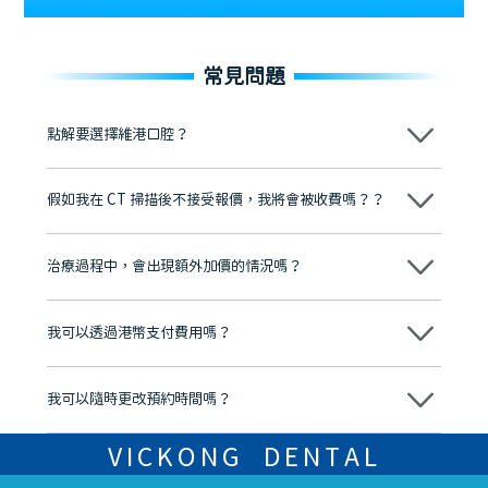
常見問題
點解要選擇維港口腔？
維港口腔踐行「醫道濟世」的大學校訓，各分院匯聚來自香港、內地的
博士碩士高資歷牙醫，十七年穩定開診。榮獲「2024香港企業領袖品
假如我在 CT 掃描後不接受報價，我將會被收費嗎？？
牌」、「2025香港企業領袖品牌」，是諾貝爾種植系統全球放心植牙中
心，香港新城電台與廣東衛視推薦品牌
不會！只要未開始實際服務之前，你不會被收取任何費用。
至今已服務超過三十個國家和地區的顧客，受到粵港澳大灣區及周邊城
市市民極高的口碑評價及信任推薦 珠海、深圳設有八大分院，香港亦設
治療過程中，會出現額外加價的情況嗎？
有咨詢及服務保障中心，有任何問題都可以隨時預約免費咨詢，讓人十
分放心
不會，治療前我們會詳細說明治療方案及對應的價錢，顧客同意並簽字
後，我們才會正式進行診療服務
我可以透過港幣支付費用嗎？
可以。維港口腔會按照當日匯率轉算收取費用，而匯率會及時告知客人
我可以隨時更改預約時間嗎？
可以，請盡早通過wechat或whatsapp聯絡我們，告知我們你原本預約
的時間及資料，並且重新預約的日期及時段
VICKONG DENTAL