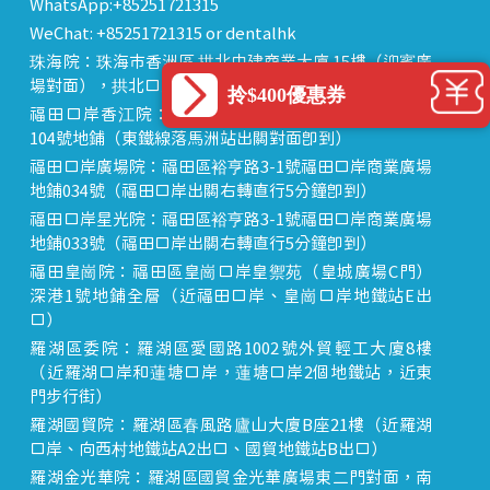
WhatsApp:+85251721315
WeChat: +85251721315 or dentalhk
珠海院：珠海市香洲區 拱北中建商業大廈 15樓（迎賓廣
場對面），拱北口岸步行8分鐘直達
拎$400優惠券
福田口岸香江院：福田區福田口岸正對面，海悅華城
104號地鋪（東鐵線落馬洲站出關對面即到）
福田口岸廣場院：福田區裕亨路3-1號福田口岸商業廣場
地鋪034號（福田口岸出關右轉直行5分鐘即到）
福田口岸星光院：福田區裕亨路3-1號福田口岸商業廣場
地鋪033號（福田口岸出關右轉直行5分鐘即到）
福田皇崗院：福田區皇崗口岸皇禦苑（皇城廣場C門）
深港1號地鋪全層（近福田口岸、皇崗口岸地鐵站E出
口）
羅湖區委院：羅湖區愛國路1002號外貿輕工大廈8樓
（近羅湖口岸和蓮塘口岸，蓮塘口岸2個地鐵站，近東
門步行街）
羅湖國貿院：羅湖區春風路廬山大廈B座21樓（近羅湖
口岸、向西村地鐵站A2出口、國貿地鐵站B出口）
羅湖金光華院：羅湖區國貿金光華廣場東二門對面，南