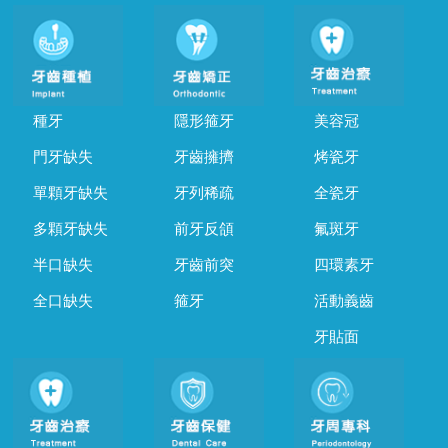
種牙
隱形箍牙
美容冠
門牙缺失
牙齒擁擠
烤瓷牙
單顆牙缺失
牙列稀疏
全瓷牙
多顆牙缺失
前牙反頜
氟斑牙
半口缺失
牙齒前突
四環素牙
全口缺失
箍牙
活動義齒
牙貼面