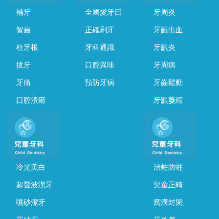
補牙
全國愛牙日
牙周炎
智齒
正確刷牙
牙齦出血
杜牙根
牙科通識
牙齦炎
拔牙
口腔異味
牙周病
牙痛
預防牙病
牙齒鬆動
口腔潰瘍
牙齦萎縮
冷光美白
治蛀防蛀
超聲波潔牙
兒童正畸
噴砂潔牙
窩溝封閉