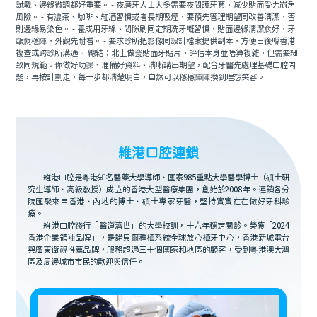
試戴、邊緣微調都好重要。 - 夜磨牙人士大多需要夜間護牙套，減少貼面受力崩角
風險。 - 有濃茶、咖啡、紅酒習慣或者長期吸煙，要預先管理期望同改善清潔，否
則邊緣易染色。 - 養成用牙線、間隙刷同定期洗牙嘅習慣，貼面邊緣清潔愈好，牙
龈愈穩陣，外觀先耐看。 - 要求診所把影像同設計檔案提供副本，方便日後喺香港
複查或跨診所溝通。 總結：北上做瓷貼面牙貼片，評估本身並唔算複雜，但需要細
致同規範。你做好功課、准備好資料、清晰講出期望，配合牙醫先處理基礎口腔問
題，再按計劃走，每一步都清楚明白，自然可以穩穩陣陣換到理想笑容。
維港口腔連鎖
維港口腔是粵港知名醫藥大學導師、國家985重點大學醫學博士（碩士研
究生導師、高級教授）成立的香港大型醫療集團，創始於2008年。連鎖各分
院匯聚來自香港、內地的博士、碩士專家牙醫，堅持實實在在做好牙科診
療。
維港口腔踐行「醫道濟世」的大學校訓，十六年穩定開診。榮獲「2024
香港企業領袖品牌」，是諾貝爾種植系統全球放心植牙中心，香港新城電台
與廣東衛視推薦品牌，服務超過三十個國家和地區的顧客，受到粵港澳大灣
區及周邊城市市民的歡迎與信任。