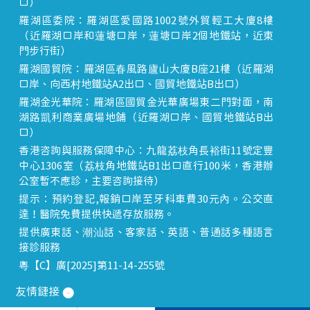
口）
羅湖區委院：羅湖區愛國路1002號外貿輕工大廈8樓
（近羅湖口岸和蓮塘口岸，蓮塘口岸2個地鐵站，近東
門步行街）
羅湖國貿院：羅湖區春風路廬山大廈B座21樓（近羅湖
口岸、向西村地鐵站A2出口、國貿地鐵站B出口）
羅湖金光華院：羅湖區國貿金光華廣場東二門對面，南
湖路凱利商業廣場地鋪（近羅湖口岸、國貿地鐵站B出
口）
香港咨詢與服務保障中心：九龍荔枝角長裕街11號定豐
中心1306室（荔枝角地鐵站B1出口直行100米，香港辦
公室暫不應診，主要咨詢接待）
提示：預約登記,報銷口岸至牙科車費30元內。公交直
達！醫院免費提供快遞存放服務。
提供廣東話、潮汕話、客家話、英語、普通話多種語言
接診服務
粵【C】廣[2025]第11-14-255號
友情鏈接