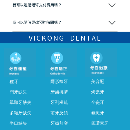
後，我們才會正式進行診療服務
我可以透過港幣支付費用嗎？
可以。維港口腔會按照當日匯率轉算收取費用，而匯率會及時告知客人
我可以隨時更改預約時間嗎？
可以，請盡早通過wechat或whatsapp聯絡我們，告知我們你原本預約
的時間及資料，並且重新預約的日期及時段
VICKONG DENTAL
種牙
隱形箍牙
美容冠
門牙缺失
牙齒擁擠
烤瓷牙
單顆牙缺失
牙列稀疏
全瓷牙
多顆牙缺失
前牙反頜
氟斑牙
半口缺失
牙齒前突
四環素牙