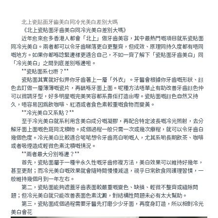
北上瓷貼面牙齒美白同冷光美白差別大嗎
《北上瓷貼面牙齒美白同冷光美白差別大嗎》
近年愈來愈多香港人都會「北上」做牙齒美容，其中最熱門嘅項目就系瓷貼面
同冷光美白。兩者都可以令牙齒睇落更白更整齊，但成效、原理同持久度都有唔同
嘅地方。如果你都喺諗緊邊樣更適合自己，不如一齊了解下「瓷貼面牙齒美白」同
「冷光美白」之間到底差別喺邊啦。
**瓷貼面系乜嘢？**
瓷貼面其實就好似畀你牙齒著上一層「外衣」。牙醫會根據你牙齒嘅形狀、顔
色去訂做一層薄薄嘅瓷片，再黐喺牙面上面。呢種方法唔單止有助改善牙齒顔色仲
可以微調牙型，好多明星嘅完美笑容都系靠佢打造出嚟。瓷貼面嘅顔色自然又持
久，唔容易因爲飲咖啡、紅酒或者食色素較重嘅食物而變黃。
**冷光美白又系點？**
至于冷光美白就系利用含美白成分嘅凝膠，再配合特定波長嘅冷光照射，去分
解牙面上面嘅色斑同沈積物。成個過程一般只需一次或幾次療程，就可以令牙齒白
幾個色度。冷光美白比較適合啱啱想令牙齒亮白啲嘅人，尤其系啲長期飲茶、咖啡
或者吸煙造成輕微色素沈積嘅情況。
**兩者最大分別喺邊？**
首先，瓷貼面屬于一種半永久性嘅牙齒修複方法，美白效果可以維持好幾年，
甚至更耐；而冷光美白嘅效果就會隨時間慢慢減退，視乎日常飲食同護理習慣，一
般維持幾個月到一年左右。
第二，瓷貼面能夠遮蓋牙齒表面較嚴重嘅變色、缺損、輕微不整齊或縫隙問
題；但冷光美白就只能改善表面色素沈澱，對結構性問題未必有太大幫助。
第三，瓷貼面成個過程需要牙醫先打磨少少牙面，再度身訂造，所以相對冷光
美白會花