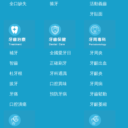
全口缺失
箍牙
活動義齒
牙貼面
補牙
全國愛牙日
牙周炎
智齒
正確刷牙
牙齦出血
杜牙根
牙科通識
牙齦炎
拔牙
口腔異味
牙周病
牙痛
預防牙病
牙齒鬆動
口腔潰瘍
牙齦萎縮