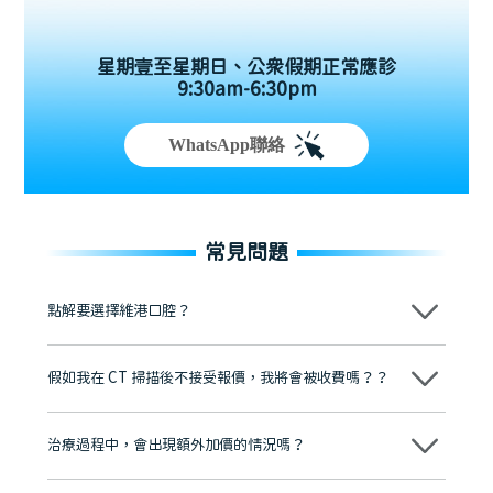
星期壹至星期日、公眾假期正常應診
9:30am-6:30pm
WhatsApp聯絡
常見問題
點解要選擇維港口腔？
維港口腔踐行「醫道濟世」的大學校訓，各分院匯聚來自香港、內地的
博士碩士高資歷牙醫，十七年穩定開診。榮獲「2024香港企業領袖品
假如我在 CT 掃描後不接受報價，我將會被收費嗎？？
牌」、「2025香港企業領袖品牌」，是諾貝爾種植系統全球放心植牙中
心，香港新城電台與廣東衛視推薦品牌
不會！只要未開始實際服務之前，你不會被收取任何費用。
至今已服務超過三十個國家和地區的顧客，受到粵港澳大灣區及周邊城
市市民極高的口碑評價及信任推薦 珠海、深圳設有八大分院，香港亦設
治療過程中，會出現額外加價的情況嗎？
有咨詢及服務保障中心，有任何問題都可以隨時預約免費咨詢，讓人十
分放心
不會，治療前我們會詳細說明治療方案及對應的價錢，顧客同意並簽字