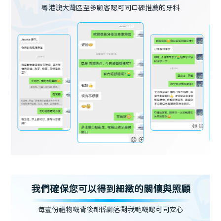
粵港澳大灣區至多顧客認可同口碑推薦的牙科
我們確保您可以得到細緻的關懷與照顧
每壹份禮物嘅背後都係顧客對我哋嘅認可同安心