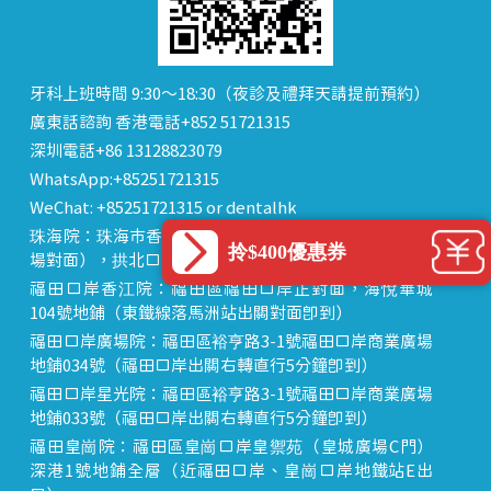
牙科上班時間 9:30～18:30（夜診及禮拜天請提前預約）
廣東話諮詢 香港電話+852 51721315
深圳電話+86 13128823079
WhatsApp:+85251721315
WeChat: +85251721315 or dentalhk
珠海院：珠海市香洲區 拱北中建商業大廈 15樓（迎賓廣
拎$400優惠券
場對面），拱北口岸步行8分鐘直達
福田口岸香江院：福田區福田口岸正對面，海悅華城
104號地鋪（東鐵線落馬洲站出關對面即到）
福田口岸廣場院：福田區裕亨路3-1號福田口岸商業廣場
地鋪034號（福田口岸出關右轉直行5分鐘即到）
福田口岸星光院：福田區裕亨路3-1號福田口岸商業廣場
地鋪033號（福田口岸出關右轉直行5分鐘即到）
福田皇崗院：福田區皇崗口岸皇禦苑（皇城廣場C門）
深港1號地鋪全層（近福田口岸、皇崗口岸地鐵站E出