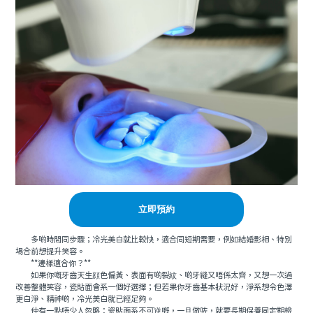
立即預約
多啲時間同步驟；冷光美白就比較快，適合同短期需要，例如結婚影相、特別
場合前想提升笑容。
**邊樣適合你？**
如果你嘅牙齒天生顔色偏黃、表面有啲裂紋、啲牙縫又唔係太齊，又想一次過
改善整體笑容，瓷貼面會系一個好選擇；但若果你牙齒基本狀況好，淨系想令色澤
更白淨、精神啲，冷光美白就已經足夠。
仲有一點唔少人忽略：瓷貼面系不可逆嘅，一旦做咗，就要長期保養同定期檢