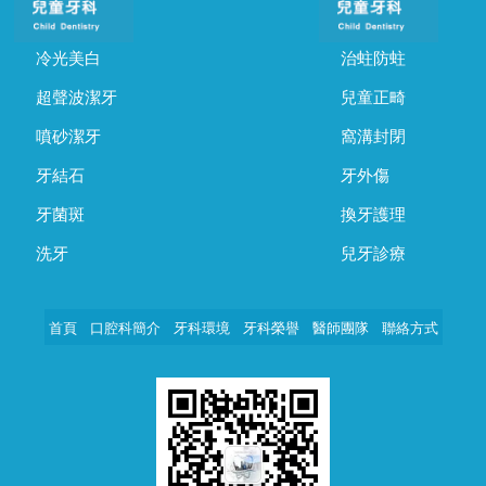
冷光美白
治蛀防蛀
超聲波潔牙
兒童正畸
噴砂潔牙
窩溝封閉
牙結石
牙外傷
牙菌斑
換牙護理
洗牙
兒牙診療
首頁
口腔科簡介
牙科環境
牙科榮譽
醫師團隊
聯絡方式