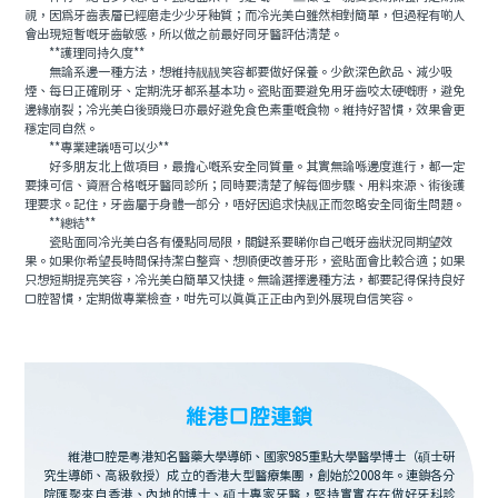
視，因爲牙齒表層已經磨走少少牙釉質；而冷光美白雖然相對簡單，但過程有啲人
會出現短暫嘅牙齒敏感，所以做之前最好同牙醫評估清楚。
**護理同持久度**
無論系邊一種方法，想維持靓靓笑容都要做好保養。少飲深色飲品、減少吸
煙、每日正確刷牙、定期洗牙都系基本功。瓷貼面要避免用牙齒咬太硬嘅嘢，避免
邊緣崩裂；冷光美白後頭幾日亦最好避免食色素重嘅食物。維持好習慣，效果會更
穩定同自然。
**專業建議唔可以少**
好多朋友北上做項目，最擔心嘅系安全同質量。其實無論喺邊度進行，都一定
要揀可信、資曆合格嘅牙醫同診所；同時要清楚了解每個步驟、用料來源、術後護
理要求。記住，牙齒屬于身體一部分，唔好因追求快靓正而忽略安全同衛生問題。
**總結**
瓷貼面同冷光美白各有優點同局限，關鍵系要睇你自己嘅牙齒狀況同期望效
果。如果你希望長時間保持潔白整齊、想順便改善牙形，瓷貼面會比較合適；如果
只想短期提亮笑容，冷光美白簡單又快捷。無論選擇邊種方法，都要記得保持良好
口腔習慣，定期做專業檢查，咁先可以真真正正由內到外展現自信笑容。
維港口腔連鎖
維港口腔是粵港知名醫藥大學導師、國家985重點大學醫學博士（碩士研
究生導師、高級教授）成立的香港大型醫療集團，創始於2008年。連鎖各分
院匯聚來自香港、內地的博士、碩士專家牙醫，堅持實實在在做好牙科診