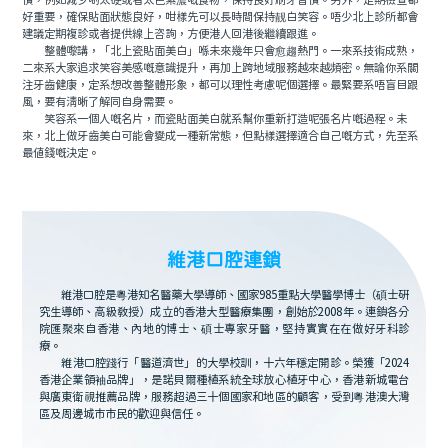
慣，例如減少啲太硬或者太色素濃嘅食物，保持良好刷牙習慣。另外，定期檢查都
好重要，確保貼面狀態良好，咁樣先可以長時間保持靓白笑容。唔少北上診所都會
建議定期複診或者提供線上咨詢，方便港人回港後繼續跟進。
整體嚟講，「北上瓷貼面美白」喺未來幾年只會愈趨熱門。一來系技術成熟，
二來系大家追求笑容美感嘅意識提升，再加上跨地域服務越來越頻密。無論你系關
注牙齒健康，定系想改善整體形象，都可以理性考慮呢個選擇。最緊要系唔盲目跟
風，要有清晰了解同自身需要。
笑容系一個人嘅名片，而瓷貼面美白就系幫你重新打造呢張名片嘅過程。未
來，北上做牙齒美白可能會變成一種新常態，但點樣選擇適合自己嘅方式，先至系
最值錢嘅決定。
維港口腔連鎖
維港口腔是粵港知名醫藥大學導師、國家985重點大學醫學博士（碩士研
究生導師、高級教授）成立的香港大型醫療集團，創始於2008年。連鎖各分
院匯聚來自香港、內地的博士、碩士專家牙醫，堅持實實在在做好牙科診
療。
維港口腔踐行「醫道濟世」的大學校訓，十六年穩定開診。榮獲「2024
香港企業領袖品牌」，是諾貝爾種植系統全球放心植牙中心，香港新城電台
與廣東衛視推薦品牌，服務超過三十個國家和地區的顧客，受到粵港澳大灣
區及周邊城市市民的歡迎與信任。