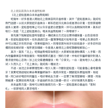
北上瓷貼面美白未來趨勢點睇
《北上瓷貼面美白未來趨勢點睇》
呢幾年，好多香港人開始北上做美容同牙齒修複，其中「瓷貼面美白」就成咗
熱門話題。以前大家提起牙齒美白，都系諗起冷光美白或者漂白牙膏，但依家越嚟
越多人覺得，瓷貼面唔單止可以令牙齒更白更整齊，仲可以長期保持效果，真系好
吸引。到底「北上瓷貼面美白」嘅未來趨勢點睇？一齊嚟傾下。
首先講下點解瓷貼面咁受歡迎。傳統美白方式往往要持續保養，顔色容易回
黃，但瓷貼面就唔同。佢系通過訂造一層薄薄嘅瓷片貼喺牙面，唔單止色澤自然，
仲可以矯正牙形同牙縫，效果相當持久。同埋依家內地牙科技術進步，好多診所設
備同技術都好新，程序更加精細，令香港人覺得北上做呢類療程都放心。
其次，就系「北上」呢個趨勢嘅背後原因。大家都知香港物價高、人手緊，而
內地醫療美容市場發展快，啲服務模式靈活，預約方便，仲有好多醫師會針對港人
需求提供貼心咨詢。加上社交媒體傳播快，啲「分享文」一出，就有唔少人心動去
試。久而久之，「北上美白」就成爲一種潮流。
不過，潮流之余都要理性睇。唔少人第一次聽到瓷貼面，可能會擔心會唔會傷
牙？其實呢個過程如果由專業醫師操作，風險非常低。關鍵就系要搵有牌、有經
驗、同口碑好嘅診所同醫生。唔好單純貪方便，一定要了解清楚療程、護理、同後
期維護。就算技術再先進，牙齒始終系自己身體一部分，好好保護先系重點。
未來趨勢方面，我哋可以睇到幾個方向。第一，瓷貼面美白會趨向「客制
化」。依家唔同人要求唔同，