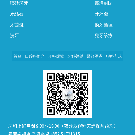
噴砂潔牙
窩溝封閉
牙結石
牙外傷
牙菌斑
換牙護理
洗牙
兒牙診療
首頁
口腔科簡介
牙科環境
牙科榮譽
醫師團隊
聯絡方式
牙科上班時間 9:30～18:30（夜診及禮拜天請提前預約）
廣東話諮詢 香港電話+852 51721315