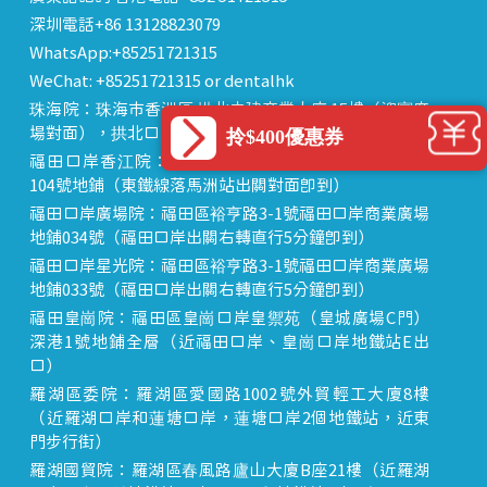
深圳電話+86 13128823079
WhatsApp:+85251721315
WeChat: +85251721315 or dentalhk
珠海院：珠海市香洲區 拱北中建商業大廈 15樓（迎賓廣
場對面），拱北口岸步行8分鐘直達
拎$400優惠券
福田口岸香江院：福田區福田口岸正對面，海悅華城
104號地鋪（東鐵線落馬洲站出關對面即到）
福田口岸廣場院：福田區裕亨路3-1號福田口岸商業廣場
地鋪034號（福田口岸出關右轉直行5分鐘即到）
福田口岸星光院：福田區裕亨路3-1號福田口岸商業廣場
地鋪033號（福田口岸出關右轉直行5分鐘即到）
福田皇崗院：福田區皇崗口岸皇禦苑（皇城廣場C門）
深港1號地鋪全層（近福田口岸、皇崗口岸地鐵站E出
口）
羅湖區委院：羅湖區愛國路1002號外貿輕工大廈8樓
（近羅湖口岸和蓮塘口岸，蓮塘口岸2個地鐵站，近東
門步行街）
羅湖國貿院：羅湖區春風路廬山大廈B座21樓（近羅湖