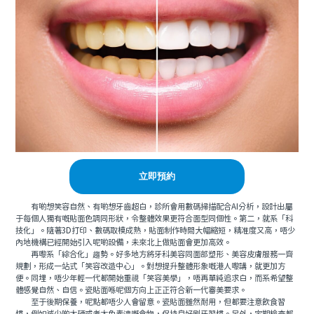
立即預約
有啲想笑容自然、有啲想牙齒超白，診所會用數碼掃描配合AI分析，設計出屬
于每個人獨有嘅貼面色調同形狀，令整體效果更符合面型同個性。第二，就系「科
技化」。隨著3D打印、數碼取模成熟，貼面制作時間大幅縮短，精准度又高，唔少
內地機構已經開始引入呢啲設備，未來北上做貼面會更加高效。
再嚟系「綜合化」趨勢。好多地方將牙科美容同面部塑形、美容皮膚服務一齊
規劃，形成一站式「笑容改造中心」。對想提升整體形象嘅港人嚟講，就更加方
便。同埋，唔少年輕一代都開始重視「笑容美學」，唔再單純追求白，而系希望整
體感覺自然、自信。瓷貼面喺呢個方向上正正符合新一代審美要求。
至于後期保養，呢點都唔少人會留意。瓷貼面雖然耐用，但都要注意飲食習