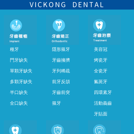
的時間及資料，並且重新預約的日期及時段
VICKONG DENTAL
種牙
隱形箍牙
美容冠
門牙缺失
牙齒擁擠
烤瓷牙
單顆牙缺失
牙列稀疏
全瓷牙
多顆牙缺失
前牙反頜
氟斑牙
半口缺失
牙齒前突
四環素牙
全口缺失
箍牙
活動義齒
牙貼面