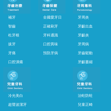
補牙
全國愛牙日
牙周炎
智齒
正確刷牙
牙齦出血
杜牙根
牙科通識
牙齦炎
拔牙
口腔異味
牙周病
牙痛
預防牙病
牙齒鬆動
口腔潰瘍
牙齦萎縮
冷光美白
治蛀防蛀
超聲波潔牙
兒童正畸