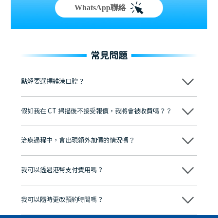
WhatsApp聯絡
常見問題
點解要選擇維港口腔？
維港口腔踐行「醫道濟世」的大學校訓，各分院匯聚來自香港、內地的
博士碩士高資歷牙醫，十七年穩定開診。榮獲「2024香港企業領袖品
假如我在 CT 掃描後不接受報價，我將會被收費嗎？？
牌」、「2025香港企業領袖品牌」，是諾貝爾種植系統全球放心植牙中
心，香港新城電台與廣東衛視推薦品牌
不會！只要未開始實際服務之前，你不會被收取任何費用。
至今已服務超過三十個國家和地區的顧客，受到粵港澳大灣區及周邊城
市市民極高的口碑評價及信任推薦 珠海、深圳設有八大分院，香港亦設
治療過程中，會出現額外加價的情況嗎？
有咨詢及服務保障中心，有任何問題都可以隨時預約免費咨詢，讓人十
分放心
不會，治療前我們會詳細說明治療方案及對應的價錢，顧客同意並簽字
後，我們才會正式進行診療服務
我可以透過港幣支付費用嗎？
可以。維港口腔會按照當日匯率轉算收取費用，而匯率會及時告知客人
我可以隨時更改預約時間嗎？
可以，請盡早通過wechat或whatsapp聯絡我們，告知我們你原本預約