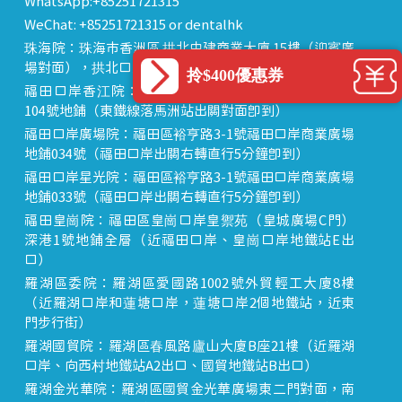
WhatsApp:+85251721315
WeChat: +85251721315 or dentalhk
珠海院：珠海市香洲區 拱北中建商業大廈 15樓（迎賓廣
場對面），拱北口岸步行8分鐘直達
拎$400優惠券
福田口岸香江院：福田區福田口岸正對面，海悅華城
104號地鋪（東鐵線落馬洲站出關對面即到）
福田口岸廣場院：福田區裕亨路3-1號福田口岸商業廣場
地鋪034號（福田口岸出關右轉直行5分鐘即到）
福田口岸星光院：福田區裕亨路3-1號福田口岸商業廣場
地鋪033號（福田口岸出關右轉直行5分鐘即到）
福田皇崗院：福田區皇崗口岸皇禦苑（皇城廣場C門）
深港1號地鋪全層（近福田口岸、皇崗口岸地鐵站E出
口）
羅湖區委院：羅湖區愛國路1002號外貿輕工大廈8樓
（近羅湖口岸和蓮塘口岸，蓮塘口岸2個地鐵站，近東
門步行街）
羅湖國貿院：羅湖區春風路廬山大廈B座21樓（近羅湖
口岸、向西村地鐵站A2出口、國貿地鐵站B出口）
羅湖金光華院：羅湖區國貿金光華廣場東二門對面，南