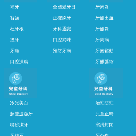
補牙
全國愛牙日
牙周炎
智齒
正確刷牙
牙齦出血
杜牙根
牙科通識
牙齦炎
拔牙
口腔異味
牙周病
牙痛
預防牙病
牙齒鬆動
口腔潰瘍
牙齦萎縮
冷光美白
治蛀防蛀
超聲波潔牙
兒童正畸
噴砂潔牙
窩溝封閉
牙結石
牙外傷