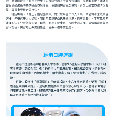
假，甚至喺燈光下有反光效果。公衆場合嘅人士要保持自然、得體嘅形象，建議同
醫生溝通選色時要求接近自然牙色，令整體笑容更加協調。再加上適當口腔清潔習
慣，效果會更穩定同持久。
總括嚟講，「北上牙齒貼面美白」對公衆場合工作人士系一個值得考慮嘅美容
選擇，但唔代表人人都啱，關鍵系要清楚自己牙齒狀況，揀專業醫生，了解風險同
護理方法。只要做得安全、自然、耐用，就能喺工作同生活入面，自信展示最美笑
容。記住，笑容唔止系美麗象征，更系一種專業態度。
維港口腔連鎖
維港口腔是粵港知名醫藥大學導師、國家985重點大學醫學博士（碩士研
究生導師、高級教授）成立的香港大型醫療集團，創始於2008年。連鎖各分
院匯聚來自香港、內地的博士、碩士專家牙醫，堅持實實在在做好牙科診
療。
維港口腔踐行「醫道濟世」的大學校訓，十六年穩定開診。榮獲「2024
香港企業領袖品牌」，是諾貝爾種植系統全球放心植牙中心，香港新城電台
與廣東衛視推薦品牌，服務超過三十個國家和地區的顧客，受到粵港澳大灣
區及周邊城市市民的歡迎與信任。