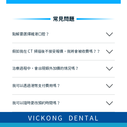
常見問題
點解要選擇維港口腔？
維港口腔踐行「醫道濟世」的大學校訓，各分院匯聚來自香港、內地的
博士碩士高資歷牙醫，十七年穩定開診。榮獲「2024香港企業領袖品
假如我在 CT 掃描後不接受報價，我將會被收費嗎？？
牌」、「2025香港企業領袖品牌」，是諾貝爾種植系統全球放心植牙中
心，香港新城電台與廣東衛視推薦品牌
不會！只要未開始實際服務之前，你不會被收取任何費用。
至今已服務超過三十個國家和地區的顧客，受到粵港澳大灣區及周邊城
市市民極高的口碑評價及信任推薦 珠海、深圳設有八大分院，香港亦設
治療過程中，會出現額外加價的情況嗎？
有咨詢及服務保障中心，有任何問題都可以隨時預約免費咨詢，讓人十
分放心
不會，治療前我們會詳細說明治療方案及對應的價錢，顧客同意並簽字
後，我們才會正式進行診療服務
我可以透過港幣支付費用嗎？
可以。維港口腔會按照當日匯率轉算收取費用，而匯率會及時告知客人
我可以隨時更改預約時間嗎？
可以，請盡早通過wechat或whatsapp聯絡我們，告知我們你原本預約
的時間及資料，並且重新預約的日期及時段
VICKONG DENTAL