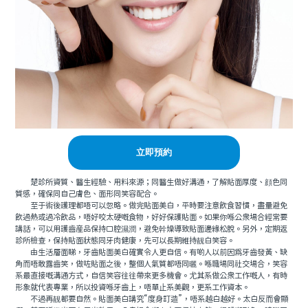
立即預約
楚診所資質、醫生經驗、用料來源；同醫生做好溝通，了解貼面厚度、顔色同
質感，確保同自己膚色、面形同笑容配合。
至于術後護理都唔可以忽略。做完貼面美白，平時要注意飲食習慣，盡量避免
飲過熱或過冷飲品，唔好咬太硬嘅食物，好好保護貼面。如果你喺公衆場合經常要
講話，可以用護齒産品保持口腔濕潤，避免幹燥導致貼面邊緣松脫。另外，定期返
診所檢查，保持貼面狀態同牙肉健康，先可以長期維持靓白笑容。
由生活層面睇，牙齒貼面美白確實令人更自信。有啲人以前因爲牙齒發黃、缺
角而唔敢露齒笑，做咗貼面之後，整個人氣質都唔同曬。喺職場同社交場合，笑容
系最直接嘅溝通方式，自信笑容往往帶來更多機會。尤其系做公衆工作嘅人，有時
形象就代表專業，所以投資喺牙齒上，唔單止系美觀，更系工作資本。
不過再靓都要自然。貼面美白講究“度身訂造”，唔系越白越好。太白反而會顯