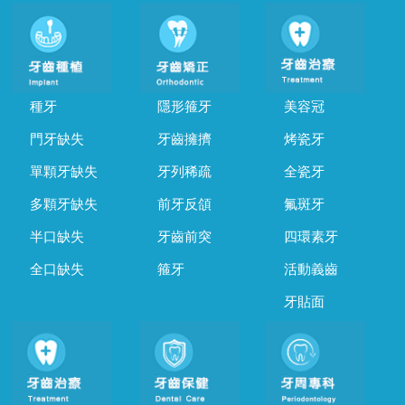
種牙
隱形箍牙
美容冠
門牙缺失
牙齒擁擠
烤瓷牙
單顆牙缺失
牙列稀疏
全瓷牙
多顆牙缺失
前牙反頜
氟斑牙
半口缺失
牙齒前突
四環素牙
全口缺失
箍牙
活動義齒
牙貼面