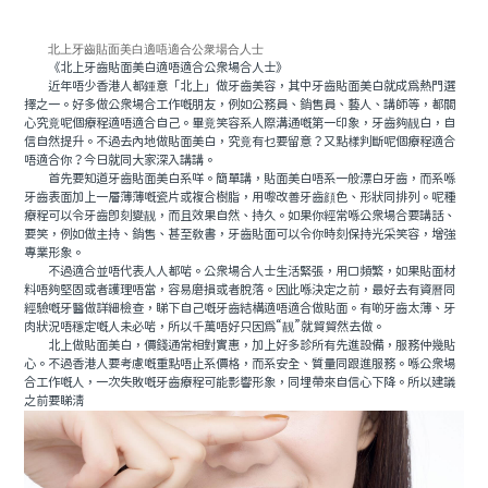
北上牙齒貼面美白適唔適合公衆場合人士
《北上牙齒貼面美白適唔適合公衆場合人士》
近年唔少香港人都鍾意「北上」做牙齒美容，其中牙齒貼面美白就成爲熱門選
擇之一。好多做公衆場合工作嘅朋友，例如公務員、銷售員、藝人、講師等，都關
心究竟呢個療程適唔適合自己。畢竟笑容系人際溝通嘅第一印象，牙齒夠靓白，自
信自然提升。不過去內地做貼面美白，究竟有乜要留意？又點樣判斷呢個療程適合
唔適合你？今日就同大家深入講講。
首先要知道牙齒貼面美白系咩。簡單講，貼面美白唔系一般漂白牙齒，而系喺
牙齒表面加上一層薄薄嘅瓷片或複合樹脂，用嚟改善牙齒顔色、形狀同排列。呢種
療程可以令牙齒即刻變靓，而且效果自然、持久。如果你經常喺公衆場合要講話、
要笑，例如做主持、銷售、甚至教書，牙齒貼面可以令你時刻保持光采笑容，增強
專業形象。
不過適合並唔代表人人都啱。公衆場合人士生活緊張，用口頻繁，如果貼面材
料唔夠堅固或者護理唔當，容易磨損或者脫落。因此喺決定之前，最好去有資曆同
經驗嘅牙醫做詳細檢查，睇下自己嘅牙齒結構適唔適合做貼面。有啲牙齒太薄、牙
肉狀況唔穩定嘅人未必啱，所以千萬唔好只因爲“靓”就貿貿然去做。
北上做貼面美白，價錢通常相對實惠，加上好多診所有先進設備，服務仲幾貼
心。不過香港人要考慮嘅重點唔止系價格，而系安全、質量同跟進服務。喺公衆場
合工作嘅人，一次失敗嘅牙齒療程可能影響形象，同埋帶來自信心下降。所以建議
之前要睇清